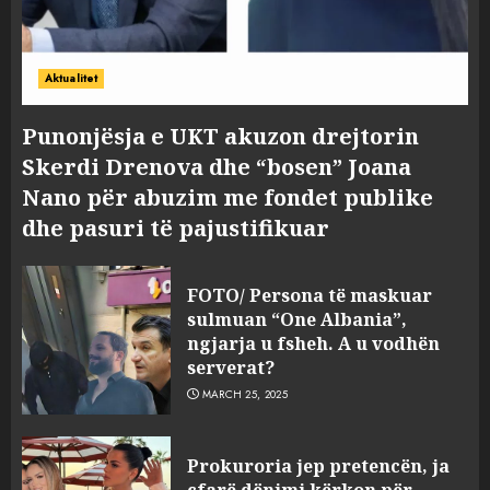
Aktualitet
Punonjësja e UKT akuzon drejtorin
Skerdi Drenova dhe “bosen” Joana
Nano për abuzim me fondet publike
dhe pasuri të pajustifikuar
FOTO/ Persona të maskuar
sulmuan “One Albania”,
ngjarja u fsheh. A u vodhën
serverat?
MARCH 25, 2025
Prokuroria jep pretencën, ja
çfarë dënimi kërkon për