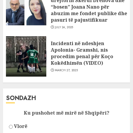
drejtorin Skerdi Drenova dhe
“bosen” Joana Nano për
abuzim me fondet publike dhe
pasuri të pajustifikuar
JULY 24, 2025
Incidenti në ndeshjen
Apolonia- Gramshi, nis
procedim penal për Koço
Kokëdhimën (VIDEO)
MARCH 27, 2025
SONDAZH
Ku pushohet më mirë në Shqipëri?
Vlorë