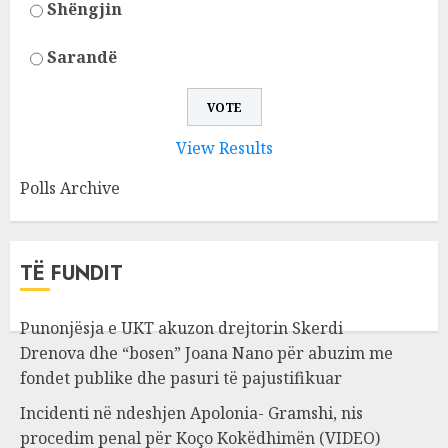
Shëngjin
Sarandë
View Results
Polls Archive
TË FUNDIT
Punonjësja e UKT akuzon drejtorin Skerdi
Drenova dhe “bosen” Joana Nano për abuzim me
fondet publike dhe pasuri të pajustifikuar
Incidenti në ndeshjen Apolonia- Gramshi, nis
procedim penal për Koço Kokëdhimën (VIDEO)