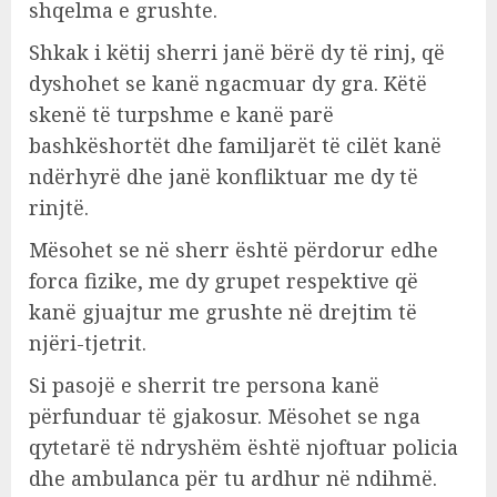
shqelma e grushte.
Shkak i këtij sherri janë bërë dy të rinj, që
dyshohet se kanë ngacmuar dy gra. Këtë
skenë të turpshme e kanë parë
bashkëshortët dhe familjarët të cilët kanë
ndërhyrë dhe janë konfliktuar me dy të
rinjtë.
Mësohet se në sherr është përdorur edhe
forca fizike, me dy grupet respektive që
kanë gjuajtur me grushte në drejtim të
njëri-tjetrit.
Si pasojë e sherrit tre persona kanë
përfunduar të gjakosur. Mësohet se nga
qytetarë të ndryshëm është njoftuar policia
dhe ambulanca për tu ardhur në ndihmë.