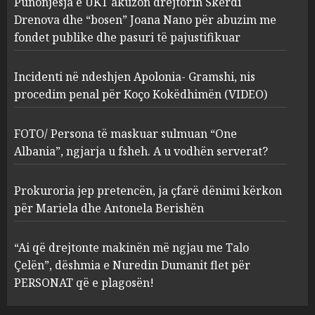
Punonjësja e UKT akuzon drejtorin Skerdi
Apolonia- Gramshi, nis
procedim penal për Koço
Drenova dhe “bosen” Joana Nano për abuzim me
Kokëdhimën (VIDEO)
fondet publike dhe pasuri të pajustifikuar
2
MARCH 27, 2025
Incidenti në ndeshjen Apolonia- Gramshi, nis
procedim penal për Koço Kokëdhimën (VIDEO)
FOTO/ Persona të maskuar
sulmuan “One Albania”,
ngjarja u fsheh. A u vodhën
FOTO/ Persona të maskuar sulmuan “One
serverat?
Albania”, ngjarja u fsheh. A u vodhën serverat?
3
MARCH 25, 2025
Prokuroria jep pretencën, ja çfarë dënimi kërkon
Prokuroria jep pretencën, ja
për Mariela dhe Antonela Berishën
çfarë dënimi kërkon për
Mariela dhe Antonela
“Ai që drejtonte makinën më ngjau me Talo
Berishën
Çelën”, dëshmia e Nuredin Dumanit flet për
4
MARCH 25, 2025
PERSONAT që e plagosën!