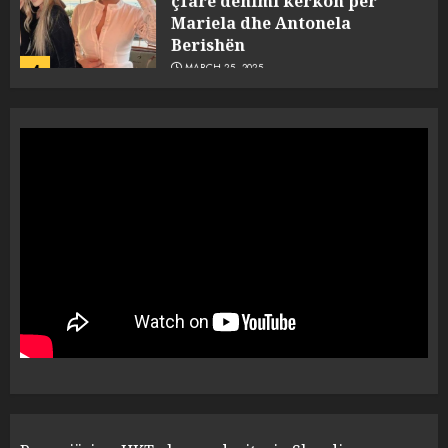
Mariela dhe Antonela
Berishën
4
MARCH 25, 2025
“Ai që drejtonte makinën më
ngjau me Talo Çelën”,
dëshmia e Nuredin Dumanit
flet për PERSONAT që e
plagosën!
5
MARCH 25, 2025
Punonjësja e UKT akuzon
drejtorin Skerdi Drenova dhe
“bosen” Joana Nano për
abuzim me fondet publike dhe
pasuri të pajustifikuar
1
JULY 24, 2025
Incidenti në ndeshjen