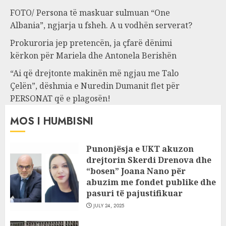
FOTO/ Persona të maskuar sulmuan “One
Albania”, ngjarja u fsheh. A u vodhën serverat?
Prokuroria jep pretencën, ja çfarë dënimi
kërkon për Mariela dhe Antonela Berishën
“Ai që drejtonte makinën më ngjau me Talo
Çelën”, dëshmia e Nuredin Dumanit flet për
PERSONAT që e plagosën!
MOS I HUMBISNI
Punonjësja e UKT akuzon
drejtorin Skerdi Drenova dhe
“bosen” Joana Nano për
abuzim me fondet publike dhe
pasuri të pajustifikuar
JULY 24, 2025