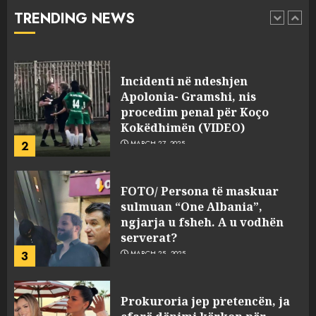
abuzim me fondet publike dhe
TRENDING NEWS
pasuri të pajustifikuar
1
JULY 24, 2025
Incidenti në ndeshjen
Apolonia- Gramshi, nis
procedim penal për Koço
Kokëdhimën (VIDEO)
2
MARCH 27, 2025
FOTO/ Persona të maskuar
sulmuan “One Albania”,
ngjarja u fsheh. A u vodhën
serverat?
3
MARCH 25, 2025
Prokuroria jep pretencën, ja
çfarë dënimi kërkon për