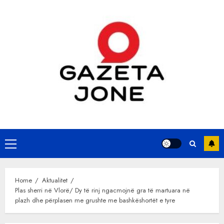
Skip
to
content
Primary
Menu
Home
Aktualitet
Plas sherri në Vlorë/ Dy të rinj ngacmojnë gra të martuara në
plazh dhe përplasen me grushte me bashkëshortët e tyre