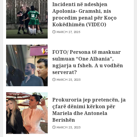
Incidenti në ndeshjen
Apolonia- Gramshi, nis
procedim penal për Koço
Kokëdhimën (VIDEO)
MARCH 27, 2025
FOTO/ Persona të maskuar
sulmuan “One Albania”,
ngjarja u fsheh. A u vodhën
serverat?
MARCH 25, 2025
Prokuroria jep pretencën, ja
çfarë dënimi kërkon për
Mariela dhe Antonela
Berishën
MARCH 25, 2025