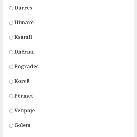
Durrës
Himarë
Ksamil
Dhërmi
Pogradec
Korcë
Përmet
Velipojë
Golem