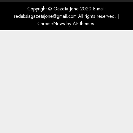
“Ai që drejtonte makinën më
ngjau me Talo Çelën”,
Copyright © Gazeta Jonë 2020 E-mail:
dëshmia e Nuredin Dumanit
redaksiagazetajone@gmail.com
All rights reserved.
|
flet për PERSONAT që e
ChromeNews
by AF themes.
plagosën!
5
MARCH 25, 2025