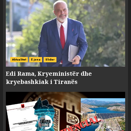
Aktualitet
E jona
Slider
Edi Rama, Kryeministër dhe
kryebashkiak i Tiranës