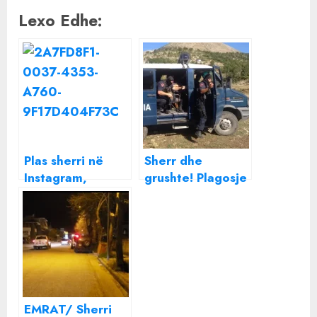
Lexo Edhe:
Plas sherri në
Sherr dhe
Instagram,
grushte! Plagosje
Aulona Musta
në Vlorë
dhe ish-
konkurrentja e
Për’puthen
përplasen me
njëra-tjetrën:
Gazetare
EMRAT/ Sherri
tallavaje, më ke