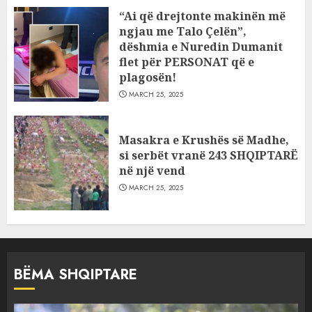
“Ai që drejtonte makinën më
ngjau me Talo Çelën”,
dëshmia e Nuredin Dumanit
flet për PERSONAT që e
plagosën!
MARCH 25, 2025
Masakra e Krushës së Madhe,
si serbët vranë 243 SHQIPTARË
në një vend
MARCH 25, 2025
BËMA SHQIPTARE