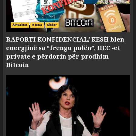
Aktualitet
E jona
Slider
RAPORTI KONFIDENCIAL/ KESH blen
energjinë sa “frengu pulën”, HEC -et
private e përdorin për prodhim
Bitcoin