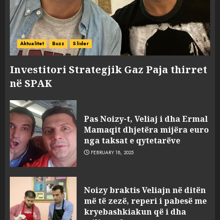
Aktualitet
Buzz
Slider
Investitori Strategjik Gaz Paja thirret
në SPAK
Pas Noizy-t, Veliaj i dha Ermal
Mamaqit dhjetëra mijëra euro
nga taksat e qytetarëve
FEBRUARY 18, 2025
FOTO/ Persona të maskuar
Noizy braktis Veliajn në ditën
sulmuan “One Albania”,
më të zezë, reperi i pabesë me
ngjarja u fsheh. A u vodhën
kryebashkiakun që i dha
serverat?