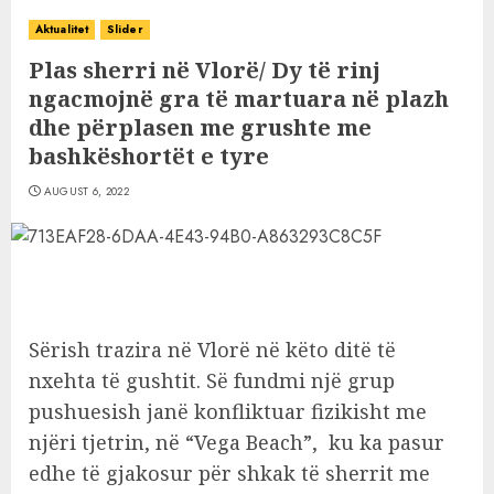
Aktualitet
Slider
Plas sherri në Vlorë/ Dy të rinj
ngacmojnë gra të martuara në plazh
dhe përplasen me grushte me
bashkëshortët e tyre
AUGUST 6, 2022
Sërish trazira në Vlorë në këto ditë të
nxehta të gushtit. Së fundmi një grup
pushuesish janë konfliktuar fizikisht me
njëri tjetrin, në “Vega Beach”, ku ka pasur
edhe të gjakosur për shkak të sherrit me