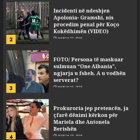
Incidenti në ndeshjen
Apolonia- Gramshi, nis
procedim penal për Koço
Kokëdhimën (VIDEO)
2
MARCH 27, 2025
FOTO/ Persona të maskuar
sulmuan “One Albania”,
ngjarja u fsheh. A u vodhën
serverat?
3
MARCH 25, 2025
Prokuroria jep pretencën, ja
çfarë dënimi kërkon për
Mariela dhe Antonela
Berishën
4
MARCH 25, 2025