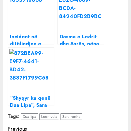
Incident në
Dasma e Ledrit
ditëlindjen e
dhe Sarës, nëna
Sarës/ Ledrit i
e reperit zbulon
bie torta në tokë
këngëtarin që do
(Video)
performojë
“Shyqyr ka qenë
Dua Lipa”, Sara
Hoxha flet për
Tags:
Dua lipa
Ledri vula
Sara hoxha
takimin me ish-in
e Ledrit: Më
Continue
Previous