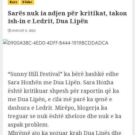
Buzz
Slider
Sarës nuk ia ndjen për kritikat, takon
ish-in e Ledrit, Dua Lipën
AUGUST 6, 2022
“Sunny Hill Festival” ka bërë bashkë edhe
Sara Hoxhën me Dua Lipën. Sara Hoxha
është kritikuar shpesh për raportin që ka
me Dua Lipën, e cila më parë ka qenë e
dashura e Ledrit. Mirëpo, blogerja ka
treguar se nuk është xheloze dhe nuk e ka
aspak problem.
Mbrëmë ajo ka pozuar krah Dua Lipës dhe