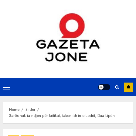
Skip
to
content
Primary
Menu
Home
Slider
Sarës nuk ia ndjen për kritikat, takon ish-in e Ledrit, Dua Lipën