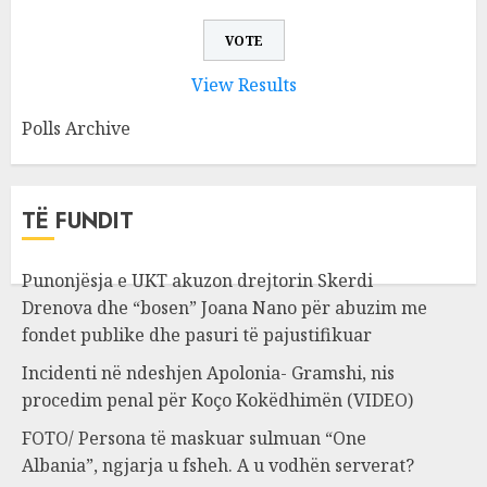
View Results
Polls Archive
TË FUNDIT
Punonjësja e UKT akuzon drejtorin Skerdi
Drenova dhe “bosen” Joana Nano për abuzim me
fondet publike dhe pasuri të pajustifikuar
Incidenti në ndeshjen Apolonia- Gramshi, nis
procedim penal për Koço Kokëdhimën (VIDEO)
FOTO/ Persona të maskuar sulmuan “One
Albania”, ngjarja u fsheh. A u vodhën serverat?