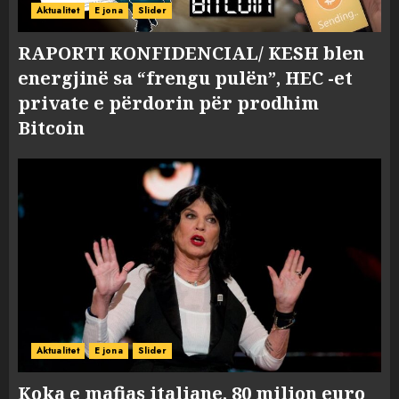
Aktualitet
E jona
Slider
RAPORTI KONFIDENCIAL/ KESH blen
energjinë sa “frengu pulën”, HEC -et
private e përdorin për prodhim
Bitcoin
Aktualitet
E jona
Slider
Koka e mafias italiane, 80 milion euro