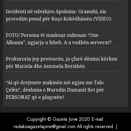
2
Incidenti në ndeshjen Apolonia- Gramshi, nis
procedim penal për Koço Kokëdhimën (VIDEO)
FOTO/ Persona të maskuar
sulmuan “One Albania”,
ngjarja u fsheh. A u vodhën
FOTO/ Persona të maskuar sulmuan “One
serverat?
Albania”, ngjarja u fsheh. A u vodhën serverat?
3
MARCH 25, 2025
Prokuroria jep pretencën, ja çfarë dënimi kërkon
Prokuroria jep pretencën, ja
për Mariela dhe Antonela Berishën
çfarë dënimi kërkon për
Mariela dhe Antonela
“Ai që drejtonte makinën më ngjau me Talo
Berishën
Çelën”, dëshmia e Nuredin Dumanit flet për
4
MARCH 25, 2025
PERSONAT që e plagosën!
“Ai që drejtonte makinën më
ngjau me Talo Çelën”,
Copyright © Gazeta Jonë 2020 E-mail:
dëshmia e Nuredin Dumanit
redaksiagazetajone@gmail.com
All rights reserved.
|
flet për PERSONAT që e