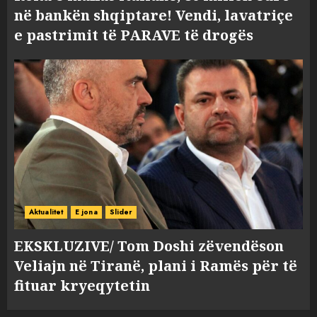
në bankën shqiptare! Vendi, lavatriçe
e pastrimit të PARAVE të drogës
Aktualitet
E jona
Slider
EKSKLUZIVE/ Tom Doshi zëvendëson
Veliajn në Tiranë, plani i Ramës për të
fituar kryeqytetin