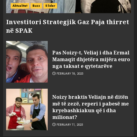
Aktualitet
Buzz
Slider
Investitori Strategjik Gaz Paja thirret
në SPAK
Pas Noizy-t, Veliaj i dha Ermal
Mamaqit dhjetëra mijëra euro
nga taksat e qytetarëve
FEBRUARY 18, 2025
FOTO/ Persona të maskuar
Noizy braktis Veliajn në ditën
sulmuan “One Albania”,
më të zezë, reperi i pabesë me
ngjarja u fsheh. A u vodhën
kryebashkiakun që i dha
serverat?
milionat?
3
MARCH 25, 2025
FEBRUARY 11, 2025