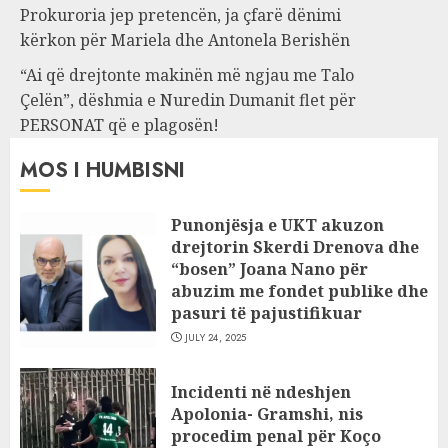
Prokuroria jep pretencën, ja çfarë dënimi
kërkon për Mariela dhe Antonela Berishën
“Ai që drejtonte makinën më ngjau me Talo
Çelën”, dëshmia e Nuredin Dumanit flet për
PERSONAT që e plagosën!
MOS I HUMBISNI
Punonjësja e UKT akuzon
drejtorin Skerdi Drenova dhe
“bosen” Joana Nano për
abuzim me fondet publike dhe
pasuri të pajustifikuar
JULY 24, 2025
Incidenti në ndeshjen
Apolonia- Gramshi, nis
procedim penal për Koço