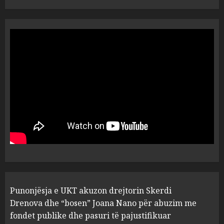
“Ai që drejtonte makinën më
ngjau me Talo Çelën”,
dëshmia e Nuredin Dumanit
flet për PERSONAT që e
plagosën!
5
MARCH 25, 2025
Punonjësja e UKT akuzon
drejtorin Skerdi Drenova dhe
“bosen” Joana Nano për
abuzim me fondet publike dhe
pasuri të pajustifikuar
1
JULY 24, 2025
Incidenti në ndeshjen
Punonjësja e UKT akuzon drejtorin Skerdi
Apolonia- Gramshi, nis
procedim penal për Koço
Drenova dhe “bosen” Joana Nano për abuzim me
Kokëdhimën (VIDEO)
fondet publike dhe pasuri të pajustifikuar
MARCH 27, 2025