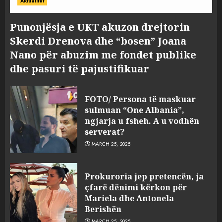
Aktualitet
Punonjësja e UKT akuzon drejtorin
Skerdi Drenova dhe “bosen” Joana
Nano për abuzim me fondet publike
dhe pasuri të pajustifikuar
FOTO/ Persona të maskuar
sulmuan “One Albania”,
ngjarja u fsheh. A u vodhën
serverat?
MARCH 25, 2025
Prokuroria jep pretencën, ja
çfarë dënimi kërkon për
Mariela dhe Antonela
Berishën
MARCH 25, 2025