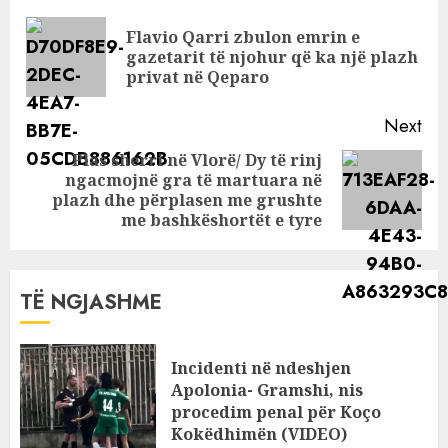
shajnë për
Reading
Dafinën
Flavio Qarri zbulon emrin e
Pre
gazetarit të njohur që ka një plazh
pos
privat në Qeparo
Next
Plas sherri në Vlorë/ Dy të rinj
ngacmojnë gra të martuara në
Next
plazh dhe përplasen me grushte
post:
me bashkëshortët e tyre
TË NGJASHME
Incidenti në ndeshjen
Apolonia- Gramshi, nis
procedim penal për Koço
Kokëdhimën (VIDEO)