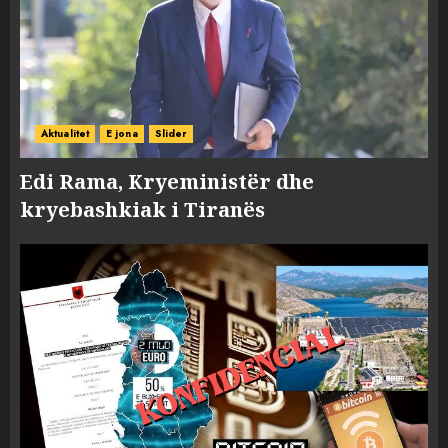
Aktualitet
E jona
Slider
Edi Rama, Kryeministër dhe
kryebashkiak i Tiranës