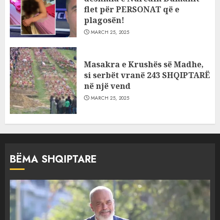
flet për PERSONAT që e
plagosën!
MARCH 25, 2025
Masakra e Krushës së Madhe,
si serbët vranë 243 SHQIPTARË
në një vend
MARCH 25, 2025
BËMA SHQIPTARE