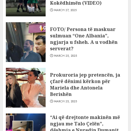
Kokëdhimën (VIDEO)
MARCH 27, 2025
FOTO/ Persona të maskuar
sulmuan “One Albania”,
ngjarja u fsheh. A u vodhën
serverat?
MARCH 25, 2025
Prokuroria jep pretencën, ja
çfarë dënimi kërkon për
Mariela dhe Antonela
Berishën
MARCH 25, 2025
“Ai që drejtonte makinën më
ngjau me Talo Çelën”,
dëshmia e Nuredin Dumanit