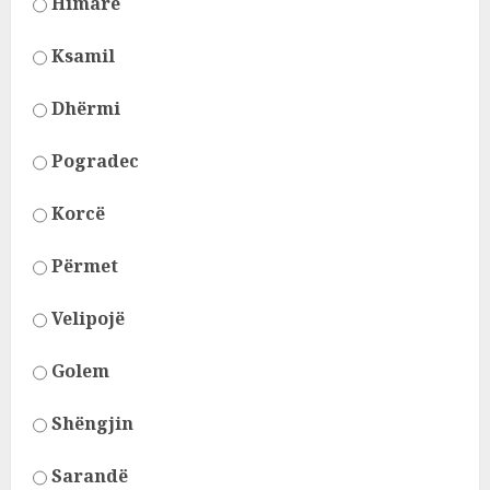
Himarë
Ksamil
Dhërmi
Pogradec
Korcë
Përmet
Velipojë
Golem
Shëngjin
Sarandë