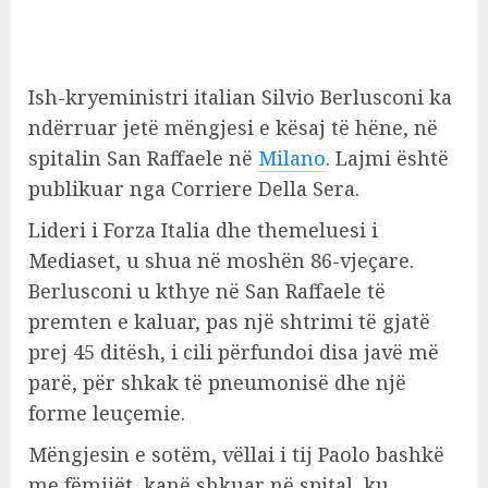
Ish-kryeministri italian Silvio Berlusconi ka
ndërruar jetë mëngjesi e kësaj të hëne, në
spitalin San Raffaele në
Milano
. Lajmi është
publikuar nga Corriere Della Sera.
Lideri i Forza Italia dhe themeluesi i
Mediaset, u shua në moshën 86-vjeçare.
Berlusconi u kthye në San Raffaele të
premten e kaluar, pas një shtrimi të gjatë
prej 45 ditësh, i cili përfundoi disa javë më
parë, për shkak të pneumonisë dhe një
forme leuçemie.
Mëngjesin e sotëm, vëllai i tij Paolo bashkë
me fëmijët, kanë shkuar në spital, ku