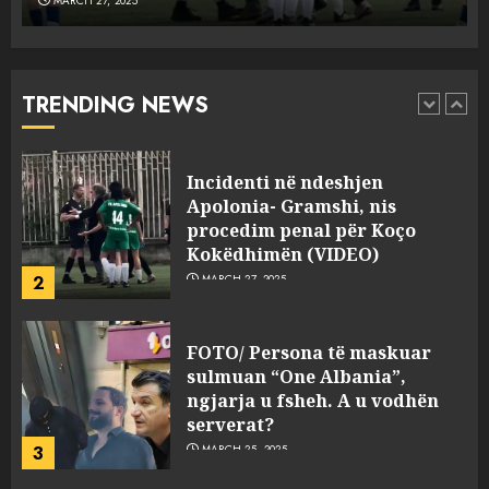
MARCH 27, 2025
Incidenti në ndeshjen
Apolonia- Gramshi, nis
procedim penal për Koço
Kokëdhimën (VIDEO)
TRENDING NEWS
2
MARCH 27, 2025
FOTO/ Persona të maskuar
sulmuan “One Albania”,
ngjarja u fsheh. A u vodhën
serverat?
3
MARCH 25, 2025
Prokuroria jep pretencën, ja
çfarë dënimi kërkon për
Mariela dhe Antonela
Berishën
4
MARCH 25, 2025