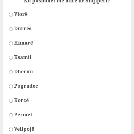
Ku pushohet më mirë në Shqipëri?
Vlorë
Durrës
Himarë
Ksamil
Dhërmi
Pogradec
Korcë
Përmet
Velipojë