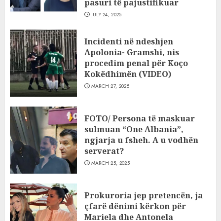
pasuri të pajustifikuar
JULY 24, 2025
Incidenti në ndeshjen
Apolonia- Gramshi, nis
procedim penal për Koço
Kokëdhimën (VIDEO)
MARCH 27, 2025
FOTO/ Persona të maskuar
sulmuan “One Albania”,
ngjarja u fsheh. A u vodhën
serverat?
MARCH 25, 2025
Prokuroria jep pretencën, ja
çfarë dënimi kërkon për
Mariela dhe Antonela