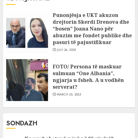
Punonjësja e UKT akuzon
drejtorin Skerdi Drenova dhe
“bosen” Joana Nano për
abuzim me fondet publike dhe
pasuri të pajustifikuar
JULY 24, 2025
FOTO/ Persona të maskuar
sulmuan “One Albania”,
ngjarja u fsheh. A u vodhën
serverat?
MARCH 25, 2025
SONDAZH