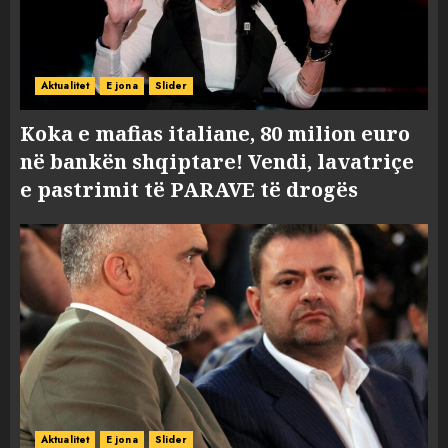
Aktualitet
E jona
Slider
Koka e mafias italiane, 80 milion euro
në bankën shqiptare! Vendi, lavatriçe
e pastrimit të PARAVE të drogës
Aktualitet
E jona
Slider