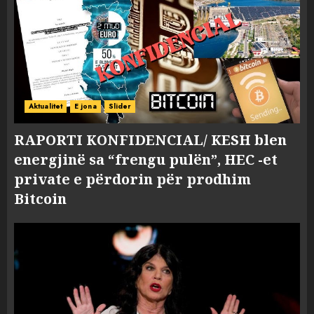
Aktualitet
E jona
Slider
RAPORTI KONFIDENCIAL/ KESH blen
energjinë sa “frengu pulën”, HEC -et
private e përdorin për prodhim
Bitcoin