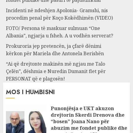
fondet publike dhe pasuri të pajustifikuar
Incidenti në ndeshjen Apolonia- Gramshi, nis
procedim penal për Koço Kokëdhimën (VIDEO)
FOTO/ Persona të maskuar sulmuan “One
Albania”, ngjarja u fsheh. A u vodhën serverat?
Prokuroria jep pretencën, ja çfarë dënimi
kërkon për Mariela dhe Antonela Berishën
“Ai që drejtonte makinën më ngjau me Talo
Çelën”, dëshmia e Nuredin Dumanit flet për
PERSONAT që e plagosën!
MOS I HUMBISNI
Punonjësja e UKT akuzon
drejtorin Skerdi Drenova dhe
“bosen” Joana Nano për
abuzim me fondet publike dhe