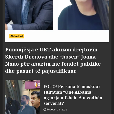
Aktualitet
Punonjësja e UKT akuzon drejtorin
Skerdi Drenova dhe “bosen” Joana
Nano për abuzim me fondet publike
dhe pasuri të pajustifikuar
FOTO/ Persona të maskuar
sulmuan “One Albania”,
ngjarja u fsheh. A u vodhën
serverat?
MARCH 25, 2025