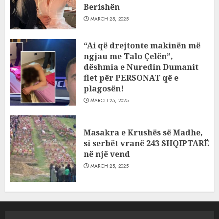
Berishën
MARCH 25, 2025
“Ai që drejtonte makinën më
ngjau me Talo Çelën”,
dëshmia e Nuredin Dumanit
flet për PERSONAT që e
plagosën!
MARCH 25, 2025
Masakra e Krushës së Madhe,
si serbët vranë 243 SHQIPTARË
në një vend
MARCH 25, 2025