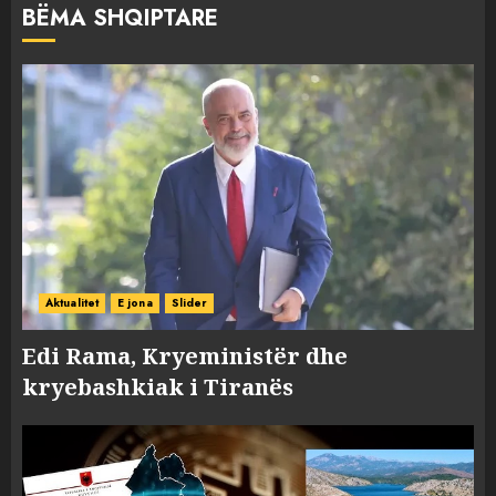
BËMA SHQIPTARE
Aktualitet
E jona
Slider
Edi Rama, Kryeministër dhe
kryebashkiak i Tiranës