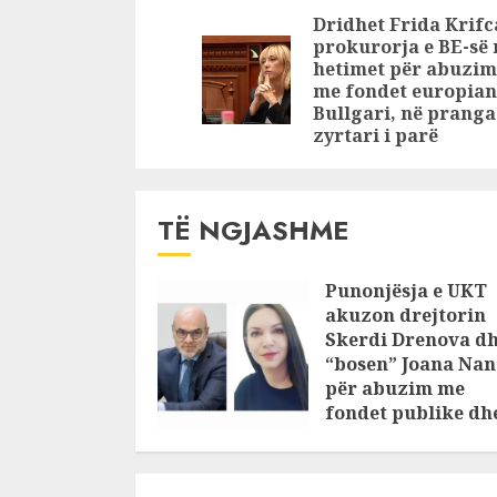
mes të emisionit:
Reading
Dridhet Frida Krifc
Piva ilaçe që të
prokurorja e BE-së 
vdisja kur më
hetimet për abuzim
thanë se…
me fondet europian
Bullgari, në pranga
zyrtari i parë
TË NGJASHME
Punonjësja e UKT
akuzon drejtorin
Skerdi Drenova d
“bosen” Joana Nan
për abuzim me
fondet publike dh
pasuri të
pajustifikuar
JULY 24, 2025