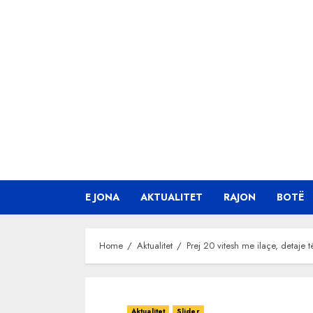
Skip
to
content
E JONA
AKTUALITET
RAJON
BOTË
Home
Aktualitet
Prej 20 vitesh me ilaçe, detaje 
Aktualitet
Slider