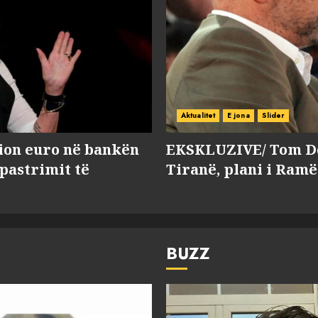
Aktualitet
E jona
Slider
lion euro në bankën
EKSKLUZIVE/ Tom Do
 pastrimit të
Tiranë, plani i Ramë
BUZZ