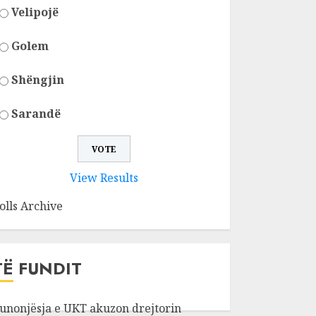
Velipojë
Golem
Shëngjin
Sarandë
View Results
olls Archive
TË FUNDIT
unonjësja e UKT akuzon drejtorin