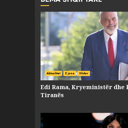
Aktualitet
E jona
Slider
Edi Rama, Kryeministër dhe 
Tiranës