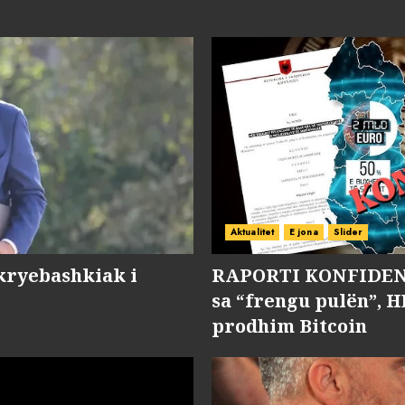
Aktualitet
E jona
Slider
kryebashkiak i
RAPORTI KONFIDENC
sa “frengu pulën”, H
prodhim Bitcoin