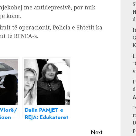
S
 mjekohej me antidepresivë, por nuk
N
jë kohë.
d
it të operacionit, Policia e Shtetit ka
I
it të RENEA-s.
G
K
F
“
v
P
d
A
“
Vlorë/
Dalin PAMJET e
m
lëzon
REJA: Edukatoret
D
n: Më
e kapin 3 vjeçarin
p
në Kosovë dhe e
Next