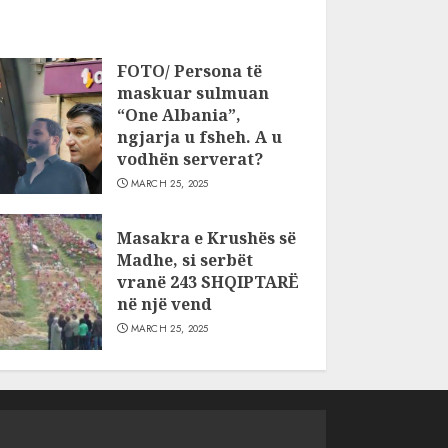
FOTO/ Persona të
maskuar sulmuan
“One Albania”,
ngjarja u fsheh. A u
vodhën serverat?
MARCH 25, 2025
Masakra e Krushës së
Madhe, si serbët
vranë 243 SHQIPTARË
në një vend
MARCH 25, 2025