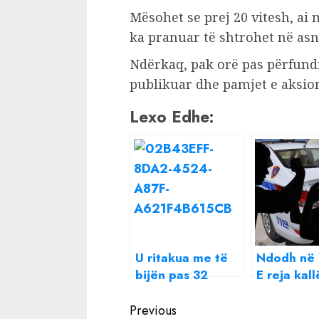
Mësohet se prej 20 vitesh, ai
ka pranuar të shtrohet në asn
Ndërkaq, pak orë pas përfundim
publikuar dhe pamjet e aksion
Lexo Edhe:
U ritakua me të
Ndodh në 
bijën pas 32
E reja kal
vitesh, nëna bie
34-vjeçari
Continue
pa ndjenja në
përndjek!
Previous