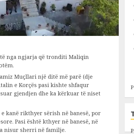
itë nga ngjarja që tronditi Maliqin
sotëm.
amiz Muçllari një ditë më parë (dje
talin e Korçës pasi kishte shfaqur
P
suar gjendjen dhe ka kërkuar të niset
 e kanë rikthyer sërish në banesë, por
ore. Pasi është kthyer në banesë, në
 nisur sherri në familje.
P