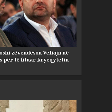
shi zëvendëson Veliajn në
s për të fituar kryeqytetin