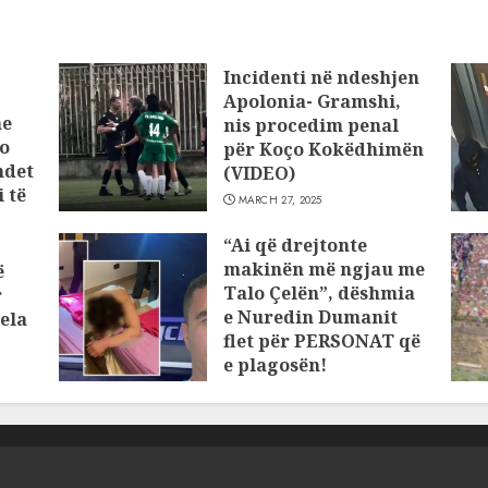
Incidenti në ndeshjen
Apolonia- Gramshi,
he
nis procedim penal
o
për Koço Kokëdhimën
ndet
(VIDEO)
 të
MARCH 27, 2025
“Ai që drejtonte
makinën më ngjau me
ë
Talo Çelën”, dëshmia
r
e Nuredin Dumanit
ela
flet për PERSONAT që
e plagosën!
MARCH 25, 2025