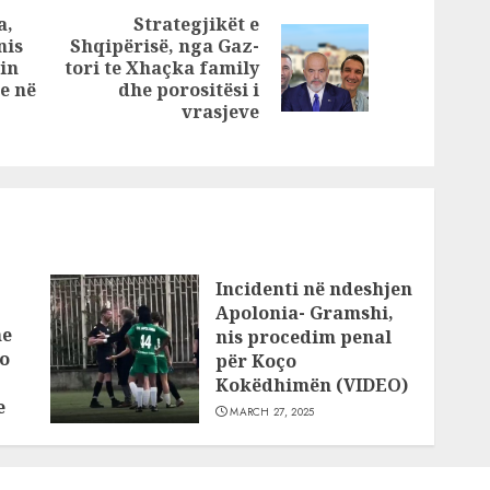
dhunojnë në
a,
Strategjikët e
dhomën ku nuk
nis
Shqipërisë, nga Gaz-
Next
ka kamera!
in
tori te Xhaçka family
Previous
post:
e në
dhe porositësi i
post:
vrasjeve
Incidenti në ndeshjen
Apolonia- Gramshi,
he
nis procedim penal
o
për Koço
Kokëdhimën (VIDEO)
e
MARCH 27, 2025