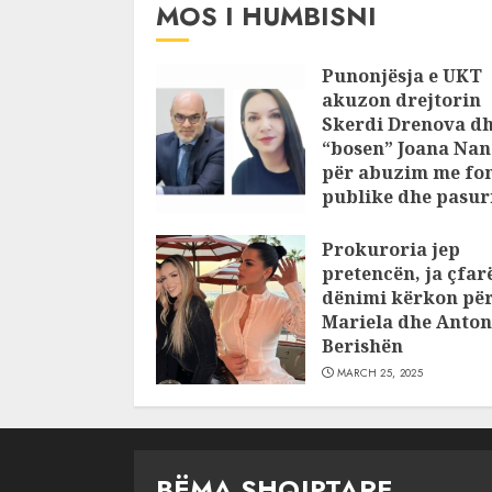
MOS I HUMBISNI
Punonjësja e UKT
akuzon drejtorin
Skerdi Drenova d
“bosen” Joana Nan
për abuzim me fo
publike dhe pasuri
pajustifikuar
Prokuroria jep
JULY 24, 2025
pretencën, ja çfar
dënimi kërkon pë
Mariela dhe Anton
Berishën
MARCH 25, 2025
BËMA SHQIPTARE