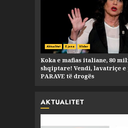
Aktualitet
E jona
Slider
Koka e mafias italiane, 80 mi
shqiptare! Vendi, lavatriçe e
PARAVE të drogës
AKTUALITET