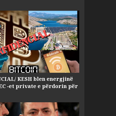
IAL/ KESH blen energjinë
EC -et private e përdorin për