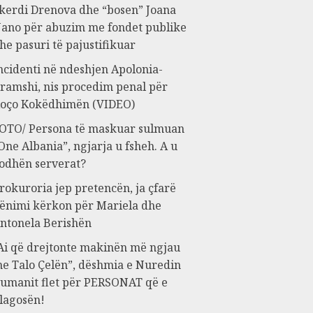
kerdi Drenova dhe “bosen” Joana
ano për abuzim me fondet publike
he pasuri të pajustifikuar
ncidenti në ndeshjen Apolonia-
ramshi, nis procedim penal për
oço Kokëdhimën (VIDEO)
OTO/ Persona të maskuar sulmuan
One Albania”, ngjarja u fsheh. A u
odhën serverat?
rokuroria jep pretencën, ja çfarë
ënimi kërkon për Mariela dhe
ntonela Berishën
Ai që drejtonte makinën më ngjau
e Talo Çelën”, dëshmia e Nuredin
umanit flet për PERSONAT që e
lagosën!