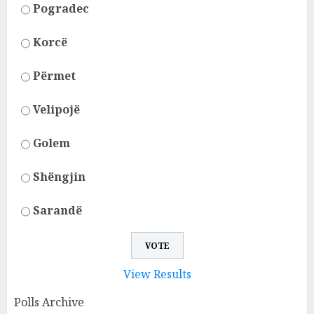
Pogradec
Korcë
Përmet
Velipojë
Golem
Shëngjin
Sarandë
View Results
Polls Archive