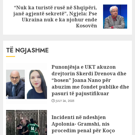
“Nuk ka turistë rusë në Shqipëri,
janë agjentë sekretë”, Ngjela: Pse
Next
Ukraina nuk e ka njohur ende
post:
Kosovën
TË NGJASHME
Punonjësja e UKT akuzon
drejtorin Skerdi Drenova dhe
“bosen” Joana Nano për
abuzim me fondet publike dhe
pasuri të pajustifikuar
JULY 24, 2025
Incidenti në ndeshjen
Apolonia- Gramshi, nis
procedim penal për Koço