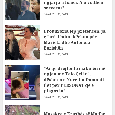
ngjarja u fsheh. A u vodhën
serverat?
MARCH 25, 2025
Prokuroria jep pretencën, ja
çfarë dënimi kërkon për
Mariela dhe Antonela
Berishën
MARCH 25, 2025
“Ai që drejtonte makinën më
ngjau me Talo Çelën”,
dëshmia e Nuredin Dumanit
flet për PERSONAT që e
plagosën!
MARCH 25, 2025
Masakra e Krushës së Madhe,