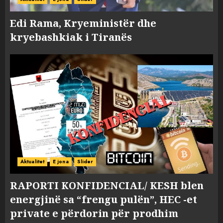
Edi Rama, Kryeministër dhe
kryebashkiak i Tiranës
Aktualitet
E jona
Slider
RAPORTI KONFIDENCIAL/ KESH blen
energjinë sa “frengu pulën”, HEC -et
private e përdorin për prodhim