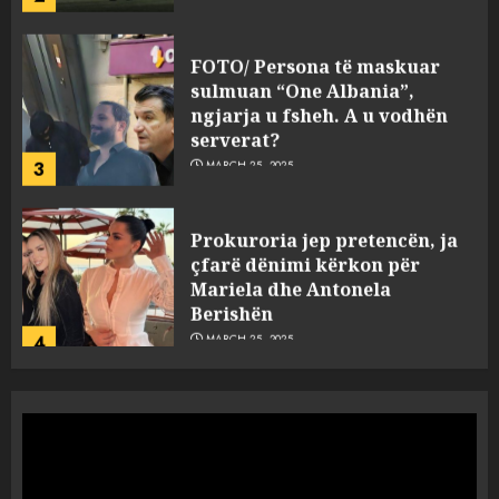
FOTO/ Persona të maskuar
sulmuan “One Albania”,
ngjarja u fsheh. A u vodhën
serverat?
3
MARCH 25, 2025
Prokuroria jep pretencën, ja
çfarë dënimi kërkon për
Mariela dhe Antonela
Berishën
4
MARCH 25, 2025
“Ai që drejtonte makinën më
ngjau me Talo Çelën”,
dëshmia e Nuredin Dumanit
flet për PERSONAT që e