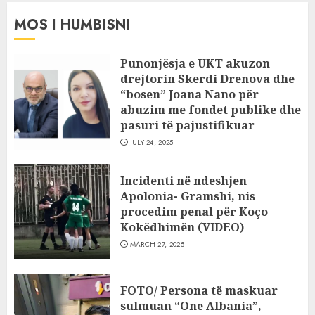
MOS I HUMBISNI
Punonjësja e UKT akuzon
drejtorin Skerdi Drenova dhe
“bosen” Joana Nano për
abuzim me fondet publike dhe
pasuri të pajustifikuar
JULY 24, 2025
Incidenti në ndeshjen
Apolonia- Gramshi, nis
procedim penal për Koço
Kokëdhimën (VIDEO)
MARCH 27, 2025
FOTO/ Persona të maskuar
sulmuan “One Albania”,