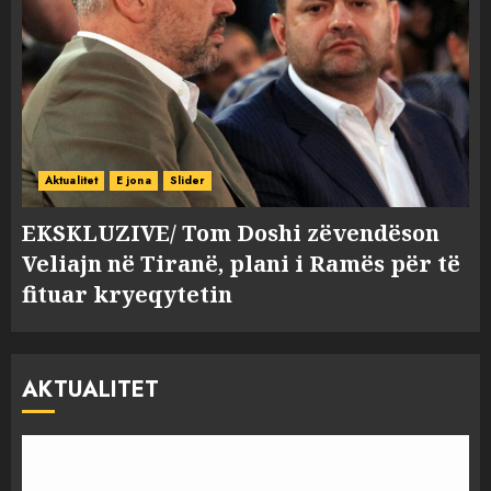
Aktualitet
E jona
Slider
EKSKLUZIVE/ Tom Doshi zëvendëson
Veliajn në Tiranë, plani i Ramës për të
fituar kryeqytetin
AKTUALITET