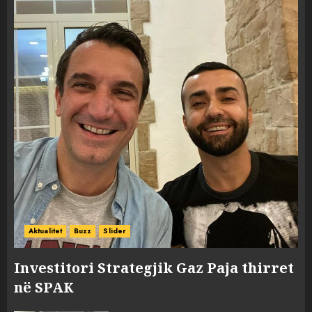
Aktualitet
Buzz
Slider
Investitori Strategjik Gaz Paja thirret
në SPAK