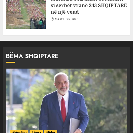
si serbët vranë 243 SHQIPTARË
në një vend
MARCH 25, 2025
BËMA SHQIPTARE
Aktualitet
E jona
Slider