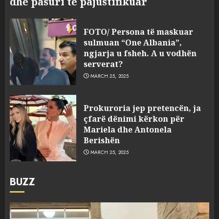
dhe pasuri të pajustifikuar
FOTO/ Persona të maskuar
sulmuan “One Albania”,
ngjarja u fsheh. A u vodhën
serverat?
MARCH 25, 2025
Prokuroria jep pretencën, ja
çfarë dënimi kërkon për
Mariela dhe Antonela
Berishën
MARCH 25, 2025
BUZZ