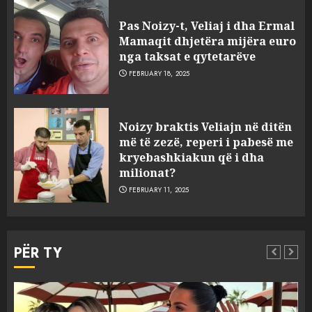
Pas Noizy-t, Veliaj i dha Ermal
Mamaqit dhjetëra mijëra euro
nga taksat e qytetarëve
FEBRUARY 18, 2025
FOTO/ Persona të maskuar
Noizy braktis Veliajn në ditën
sulmuan “One Albania”,
më të zezë, reperi i pabesë me
ngjarja u fsheh. A u vodhën
kryebashkiakun që i dha
serverat?
milionat?
3
MARCH 25, 2025
FEBRUARY 11, 2025
Prokuroria jep pretencën, ja
çfarë dënimi kërkon për
PËR TY
Mariela dhe Antonela
Berishën
4
MARCH 25, 2025