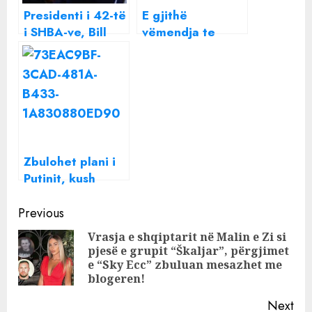
Presidenti i 42-të
E gjithë
i SHBA-ve, Bill
vëmendja te
Clinton mbërrin
Zelensky, por ja
sot në Tiranë
kush është Zonja
e Parë e Ukrainës
Zbulohet plani i
Putinit, kush
është ish-
Continue
Presidenti pro-rus
Previous
që dëshiron ta
Reading
Vrasja e shqiptarit në Malin e Zi si
rikthejë në krye
pjesë e grupit “Škaljar”, përgjimet
Pre
të Ukrainës
e “Sky Ecc” zbuluan mesazhet me
pos
blogeren!
Next