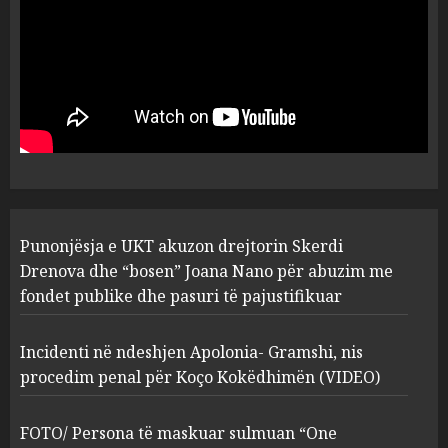
plagosën!
5
MARCH 25, 2025
Punonjësja e UKT akuzon
drejtorin Skerdi Drenova dhe
“bosen” Joana Nano për
abuzim me fondet publike dhe
pasuri të pajustifikuar
1
JULY 24, 2025
Incidenti në ndeshjen
Punonjësja e UKT akuzon drejtorin Skerdi
Apolonia- Gramshi, nis
procedim penal për Koço
Drenova dhe “bosen” Joana Nano për abuzim me
Kokëdhimën (VIDEO)
fondet publike dhe pasuri të pajustifikuar
2
MARCH 27, 2025
Incidenti në ndeshjen Apolonia- Gramshi, nis
procedim penal për Koço Kokëdhimën (VIDEO)
FOTO/ Persona të maskuar
sulmuan “One Albania”,
ngjarja u fsheh. A u vodhën
FOTO/ Persona të maskuar sulmuan “One
serverat?