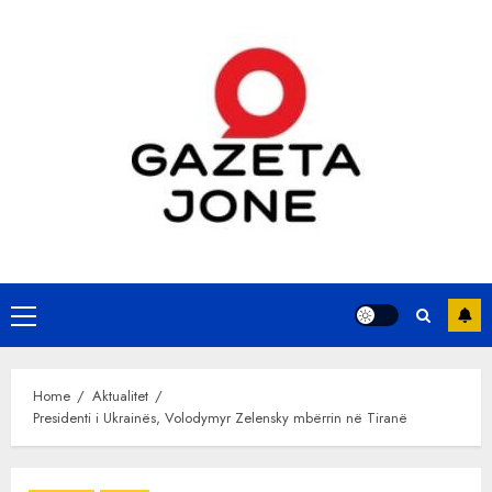
Skip
to
content
Primary
Menu
Home
Aktualitet
Presidenti i Ukrainës, Volodymyr Zelensky mbërrin në Tiranë