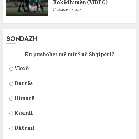
Kokëdhimën (VIDEO)
MARCH 27, 2025
SONDAZH
Ku pushohet më mirë në Shqipëri?
Vlorë
Durrës
Himarë
Ksamil
Dhërmi