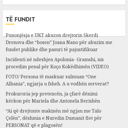
TË FUNDIT
Punonjësja e UKT akuzon drejtorin Skerdi
Drenova dhe “bosen” Joana Nano për abuzim me
fondet publike dhe pasuri të pajustifikuar
Incidenti në ndeshjen Apolonia- Gramshi, nis
procedim penal për Koço Kokëdhimën (VIDEO)
FOTO/ Persona të maskuar sulmuan “One
Albania”, ngjarja u fsheh. A u vodhën serverat?
Prokuroria jep pretencën, ja çfarë dënimi
kërkon për Mariela dhe Antonela Berishën
“Ai që drejtonte makinën më ngjau me Talo
Çelën”, dëshmia e Nuredin Dumanit flet për
PERSONAT që e plagosën!