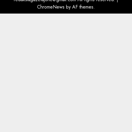
flet për PERSONAT që e
ChromeNews
by AF themes.
plagosën!
5
MARCH 25, 2025