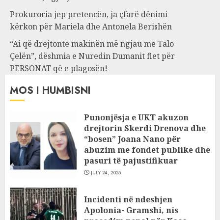
Prokuroria jep pretencën, ja çfarë dënimi
kërkon për Mariela dhe Antonela Berishën
“Ai që drejtonte makinën më ngjau me Talo
Çelën”, dëshmia e Nuredin Dumanit flet për
PERSONAT që e plagosën!
MOS I HUMBISNI
Punonjësja e UKT akuzon
drejtorin Skerdi Drenova dhe
“bosen” Joana Nano për
abuzim me fondet publike dhe
pasuri të pajustifikuar
JULY 24, 2025
Incidenti në ndeshjen
Apolonia- Gramshi, nis