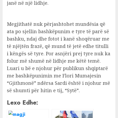
janë në një lidhje.
Megjithatë nuk përjashtohet mundësia që
ata po sjellin bashkëpunim e tyre të parë së
bashku, ndaj dhe fotot i kanë shoqëruar me
të njëjtën frazë, që mund të jetë edhe titulli
i këngës së tyre. Por asnjëri prej tyre nuk ka
folur më shumë në lidhje me këtë temë.
Luari u bë e njohur për publikun shqiptarë
me bashkëpunimin me Flori Mumajesin
“Gjithmonë” ndërsa Sardi është i njohur më
së shumti për hitin e tij, “Sytë”.
Lexo Edhe: