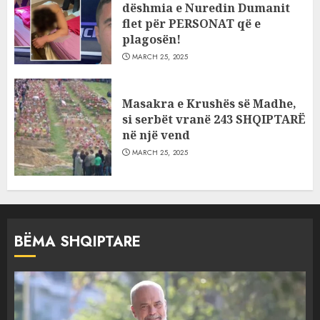
dëshmia e Nuredin Dumanit
flet për PERSONAT që e
plagosën!
MARCH 25, 2025
Masakra e Krushës së Madhe,
si serbët vranë 243 SHQIPTARË
në një vend
MARCH 25, 2025
BËMA SHQIPTARE