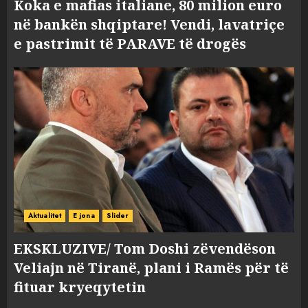
Koka e mafias italiane, 80 milion euro
në bankën shqiptare! Vendi, lavatriçe
e pastrimit të PARAVE të drogës
Aktualitet
E jona
Slider
EKSKLUZIVE/ Tom Doshi zëvendëson
Veliajn në Tiranë, plani i Ramës për të
fituar kryeqytetin