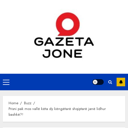
Skip
to
content
Primary
Menu
Home
Buzz
Prisni pak mos vallë këta dy këngëtarë shqiptarë janë lidhur
bashkë?!