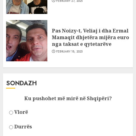
FEBRUARY 27, 2025
Pas Noizy-t, Veliaj i dha Ermal
Mamaqit dhjetëra mijëra euro
nga taksat e qytetarëve
FEBRUARY 18, 2025
SONDAZH
Ku pushohet më mirë në Shqipëri?
Vlorë
Durrës