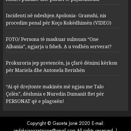
2
MARCH 27, 2025
Incidenti në ndeshjen Apolonia- Gramshi, nis
procedim penal për Koço Kokëdhimën (VIDEO)
FOTO/ Persona të maskuar
sulmuan “One Albania”,
ngjarja u fsheh. A u vodhën
FOTO/ Persona të maskuar sulmuan “One
serverat?
Albania”, ngjarja u fsheh. A u vodhën serverat?
3
MARCH 25, 2025
Prokuroria jep pretencën, ja çfarë dënimi kërkon
Prokuroria jep pretencën, ja
për Mariela dhe Antonela Berishën
çfarë dënimi kërkon për
Mariela dhe Antonela
“Ai që drejtonte makinën më ngjau me Talo
Berishën
Çelën”, dëshmia e Nuredin Dumanit flet për
4
MARCH 25, 2025
PERSONAT që e plagosën!
“Ai që drejtonte makinën më
ngjau me Talo Çelën”,
Copyright © Gazeta Jonë 2020 E-mail:
dëshmia e Nuredin Dumanit
redaksiagazetajone@gmail.com
All rights reserved.
|