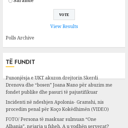
Sarandë
View Results
Polls Archive
TË FUNDIT
Punonjësja e UKT akuzon drejtorin Skerdi
Drenova dhe “bosen” Joana Nano për abuzim me
fondet publike dhe pasuri të pajustifikuar
Incidenti në ndeshjen Apolonia- Gramshi, nis
procedim penal për Koço Kokëdhimën (VIDEO)
FOTO/ Persona të maskuar sulmuan “One
Albania”, ngjarja u fsheh. A u vodhën serverat?