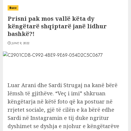
Buzz
Prisni pak mos vallë këta dy
këngëtarë shqiptarë janë lidhur
bashkë?!
JUNE 9, 2022
Luar Arani dhe Sardi Strugaj na kanë bërë
lëmsh të gjithëve. “Veç i imi” shkruan
këngëtarja në këtë foto që ka postuar në
rrjetet sociale, gjë të cilën e ka bërë edhe
Sardi në Instagramin e tij duke ngritur
dyshimet se dyshja e njohur e këngëtarëve