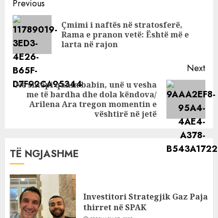
Continue
Previous
Gazetarja:
Reading
Paguhen 100 mijë
Çmimi i naftës në stratosferë,
Pre
euro për 3 ditë
Rama e pranon vetë: Është më e
pos
larta në rajon
Next
Në shtëpi qanin babin, unë u vesha
me të bardha dhe dola këndova/
Next
Arilena Ara tregon momentin e
post:
vështirë në jetë
TË NGJASHME
Investitori Strategjik Gaz Paja
thirret në SPAK