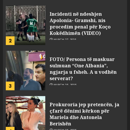
Incidenti në ndeshjen
Apolonia- Gramshi, nis
procedim penal për Koço
Kokëdhimën (VIDEO)
2
MARCH 27, 2025
FOTO/ Persona të maskuar
sulmuan “One Albania”,
ngjarja u fsheh. A u vodhën
serverat?
3
MARCH 25, 2025
Prokuroria jep pretencën, ja
çfarë dënimi kërkon për
Mariela dhe Antonela
Berishën
4
MARCH 25, 2025