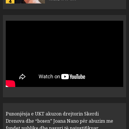
“Ai që drejtonte makinën më
ngjau me Talo Çelën”,
dëshmia e Nuredin Dumanit
flet për PERSONAT që e
plagosën!
5
MARCH 25, 2025
Punonjësja e UKT akuzon
drejtorin Skerdi Drenova dhe
“bosen” Joana Nano për
abuzim me fondet publike dhe
pasuri të pajustifikuar
1
JULY 24, 2025
Incidenti në ndeshjen
Punonjësja e UKT akuzon drejtorin Skerdi
Apolonia- Gramshi, nis
procedim penal për Koço
Drenova dhe “bosen” Joana Nano për abuzim me
Kokëdhimën (VIDEO)
fondet publike dhe pasuri të pajustifikuar