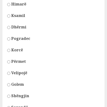
Himarë
Ksamil
Dhërmi
Pogradec
Korcë
Përmet
Velipojë
Golem
Shëngjin