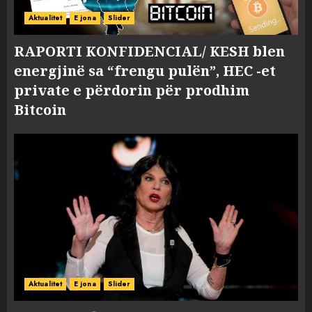
Aktualitet
E jona
Slider
RAPORTI KONFIDENCIAL/ KESH blen
energjinë sa “frengu pulën”, HEC -et
private e përdorin për prodhim
Bitcoin
Aktualitet
E jona
Slider