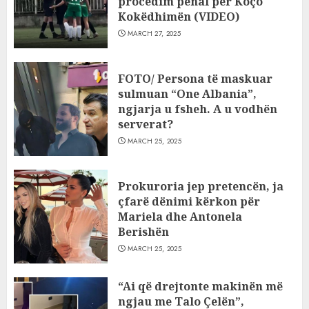
procedim penal për Koço
Kokëdhimën (VIDEO)
MARCH 27, 2025
FOTO/ Persona të maskuar
sulmuan “One Albania”,
ngjarja u fsheh. A u vodhën
serverat?
MARCH 25, 2025
Prokuroria jep pretencën, ja
çfarë dënimi kërkon për
Mariela dhe Antonela
Berishën
MARCH 25, 2025
“Ai që drejtonte makinën më
ngjau me Talo Çelën”,