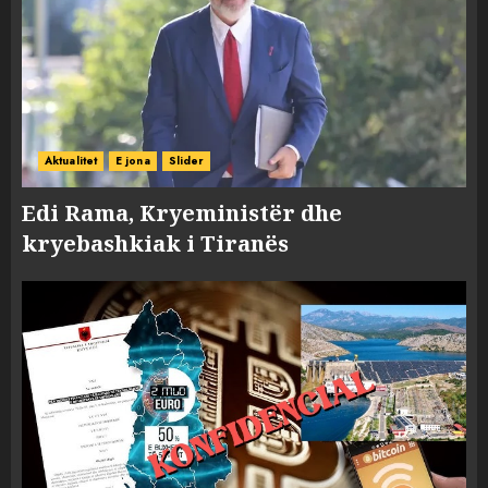
Aktualitet
E jona
Slider
Edi Rama, Kryeministër dhe
kryebashkiak i Tiranës