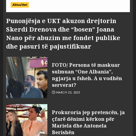
Aktualitet
Punonjësja e UKT akuzon drejtorin
Skerdi Drenova dhe “bosen” Joana
Nano për abuzim me fondet publike
dhe pasuri të pajustifikuar
FOTO/ Persona të maskuar
sulmuan “One Albania”,
ngjarja u fsheh. A u vodhën
serverat?
MARCH 25, 2025
Prokuroria jep pretencën, ja
çfarë dënimi kërkon për
Mariela dhe Antonela
Berishën