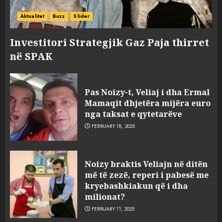
Aktualitet
Buzz
Slider
Investitori Strategjik Gaz Paja thirret
në SPAK
Pas Noizy-t, Veliaj i dha Ermal
Mamaqit dhjetëra mijëra euro
nga taksat e qytetarëve
FEBRUARY 18, 2025
FOTO/ Persona të maskuar
Noizy braktis Veliajn në ditën
sulmuan “One Albania”,
më të zezë, reperi i pabesë me
ngjarja u fsheh. A u vodhën
kryebashkiakun që i dha
serverat?
milionat?
3
MARCH 25, 2025
FEBRUARY 11, 2025