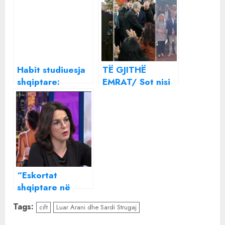
Habit studiuesja
TË GJITHË
shqiptare:
EMRAT/ Sot nisi
Politikanë dhe
fushata, këta
artistë shqiptarë
janë kandidatët e
janë të lidhur me
PS, PD dhe
magjinë e zezë
“Bashkë Fitojmë”
“Eskortat
shqiptare në
Dubai janë
Tags:
cift
Luar Arani dhe Sardi Strugaj
këngëtare dhe
modele”/