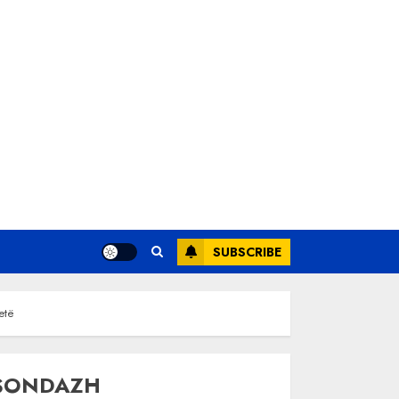
SUBSCRIBE
etë
SONDAZH