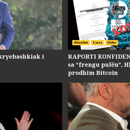
Aktualitet
E jona
Slider
kryebashkiak i
RAPORTI KONFIDENC
sa “frengu pulën”, H
prodhim Bitcoin