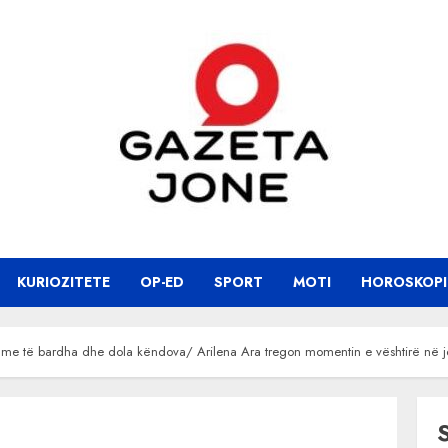
KURIOZITETE
OP-ED
SPORT
MOTI
HOROSKOPI
 me të bardha dhe dola këndova/ Arilena Ara tregon momentin e vështirë në j