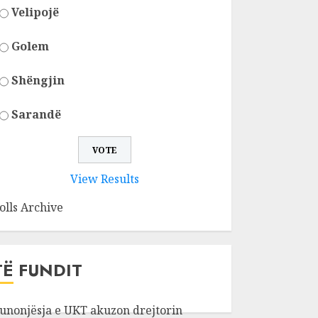
Velipojë
Golem
Shëngjin
Sarandë
View Results
olls Archive
TË FUNDIT
unonjësja e UKT akuzon drejtorin