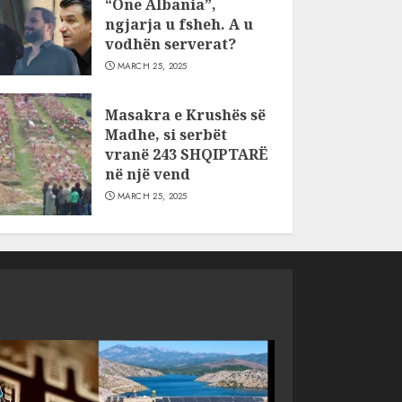
“One Albania”,
ngjarja u fsheh. A u
vodhën serverat?
MARCH 25, 2025
Masakra e Krushës së
Madhe, si serbët
vranë 243 SHQIPTARË
në një vend
MARCH 25, 2025