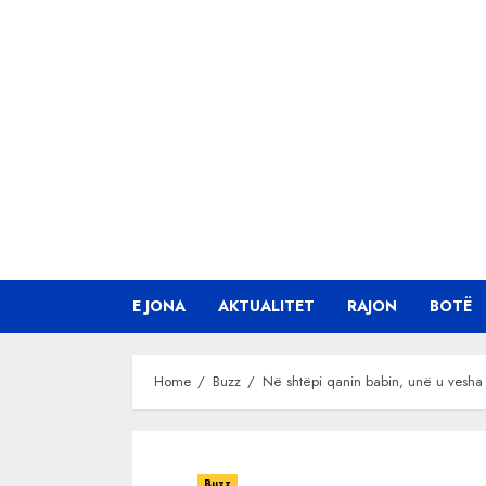
Skip
to
content
E JONA
AKTUALITET
RAJON
BOTË
Home
Buzz
Në shtëpi qanin babin, unë u vesha
Buzz