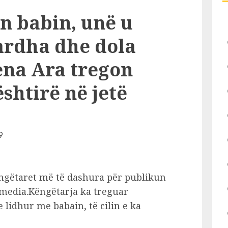
n babin, unë u
ardha dhe dola
ena Ara tregon
shtirë në jetë
ëngëtaret më të dashura për publikun
 media.Këngëtarja ka treguar
lidhur me babain, të cilin e ka