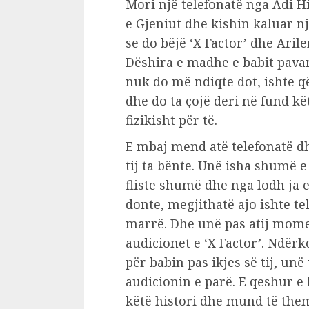
Mori një telefonatë nga Adi H
e Gjeniut dhe kishin kaluar një
se do bëjë ‘X Factor’ dhe Aril
Dëshira e madhe e babit pavarës
nuk do më ndiqte dot, ishte që
dhe do ta çojë deri në fund k
fizikisht për të.
E mbaj mend atë telefonatë dh
tij ta bënte. Unë isha shumë 
fliste shumë dhe nga lodh ja e 
donte, megjithatë ajo ishte te
marrë. Dhe unë pas atij mome
audicionet e ‘X Factor’. Ndërk
për babin pas ikjes së tij, un
audicionin e parë. E qeshur 
këtë histori dhe mund të them