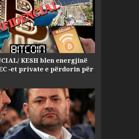
IAL/ KESH blen energjinë
EC -et private e përdorin për