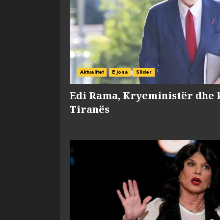
Aktualitet
E jona
Slider
Edi Rama, Kryeministër dhe 
Tiranës