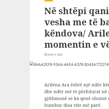
Në shtëpi qani
vesha me të b
këndova/ Aril
momentin e vë
JUNE 9, 2022
Arilena Ara është një ndër k
dhe ndër më të përfolurat në
gjithmonë se ka qenë shumë e 
humbur disa vite më parë.