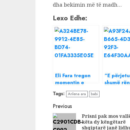
dha bekimin më të madh…
Lexo Edhe:
Eli Fara tregon
“E përjet
momentin e
shumë rë
vështirë: Ditën që
Arjan Kon
Tags:
Arilena ara
babi
ndërroi jetë nëna
tregon mo
e përkëdhelja
më të vësh
Continue
Previous
tërë kohës
“Përputhe
Reading
Prisni pak mos vall
këta dy këngëtarë
shqiptarë janë lidh