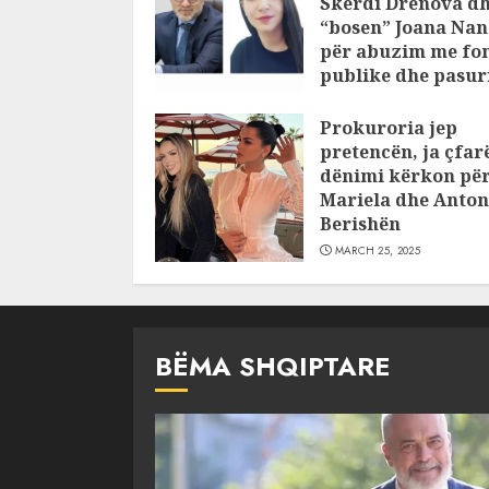
Skerdi Drenova d
“bosen” Joana Nan
për abuzim me fo
publike dhe pasuri
pajustifikuar
Prokuroria jep
JULY 24, 2025
pretencën, ja çfar
dënimi kërkon pë
Mariela dhe Anton
Berishën
MARCH 25, 2025
BËMA SHQIPTARE