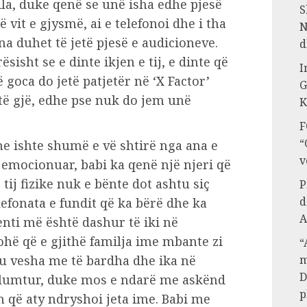
ila, duke qenë se unë isha edhe pjesë
S
 vit e gjysmë, ai e telefonoi dhe i tha
N
ena duhet të jetë pjesë e audicioneve.
d
isht se e dinte ikjen e tij, e dinte që
I
 goca do jetë patjetër në ‘X Factor’
G
ëtë gjë, edhe pse nuk do jem unë
K
F
“
e ishte shumë e vë shtirë nga ana e
v
e emocionuar, babi ka qenë një njeri që
tij fizike nuk e bënte dot ashtu siç
P
d
lefonata e fundit që ka bërë dhe ka
A
nti më është dashur të iki në
ohë që e gjithë familja ime mbante zi
“
ë u vesha me të bardha dhe ika në
m
D
e lumtur, duke mos e ndarë me askënd
p
 që aty ndryshoi jeta ime. Babi me