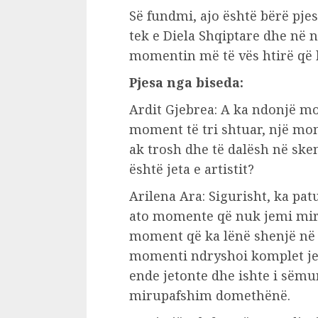
Së fundmi, ajo është bërë pje
tek e Diela Shqiptare dhe në n
momentin më të vës htirë që k
Pjesa nga biseda:
Ardit Gjebrea: A ka ndonjë mo
moment të tri shtuar, një mom
ak trosh dhe të dalësh në sken
është jeta e artistit?
Arilena Ara: Sigurisht, ka pa
ato momente që nuk jemi mirë
moment që ka lënë shenjë në j
momenti ndryshoi komplet jet
ende jetonte dhe ishte i sëmurë
mirupafshim domethënë.