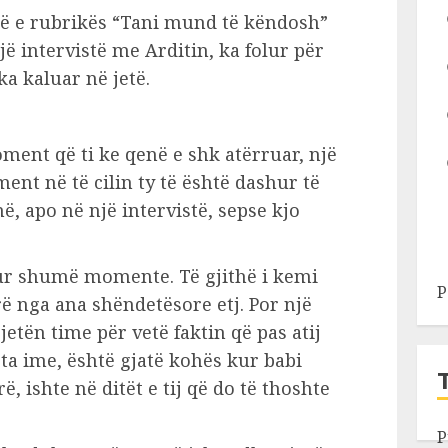
së e rubrikës “Tani mund të këndosh”
jë intervistë me Arditin, ka folur për
a kaluar në jetë.
ment që ti ke qenë e shk atërruar, një
ent në të cilin ty të është dashur të
ë, apo në një intervistë, sepse kjo
tur shumë momente. Të gjithë i kemi
P
 nga ana shëndetësore etj. Por një
etën time për vetë faktin që pas atij
a ime, është gjatë kohës kur babi
, ishte në ditët e tij që do të thoshte
P