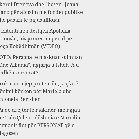
kerdi Drenova dhe “bosen” Joana
ano për abuzim me fondet publike
he pasuri të pajustifikuar
ncidenti në ndeshjen Apolonia-
ramshi, nis procedim penal për
oço Kokëdhimën (VIDEO)
OTO/ Persona të maskuar sulmuan
One Albania”, ngjarja u fsheh. A u
odhën serverat?
rokuroria jep pretencën, ja çfarë
ënimi kërkon për Mariela dhe
ntonela Berishën
Ai që drejtonte makinën më ngjau
e Talo Çelën”, dëshmia e Nuredin
umanit flet për PERSONAT që e
lagosën!