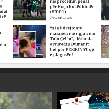
he
nis procedim penal
o
për Koço Kokëdhimën
ndet
(VIDEO)
 të
MARCH 27, 2025
“Ai që drejtonte
makinën më ngjau me
ë
Talo Çelën”, dëshmia
r
e Nuredin Dumanit
ela
flet për PERSONAT që
e plagosën!
MARCH 25, 2025