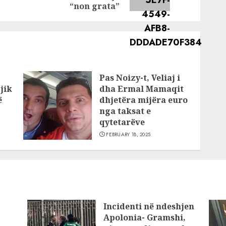
post:
post:
“non grata”
Pas Noizy-t, Veliaj i
jik
dha Ermal Mamaqit
ë
dhjetëra mijëra euro
nga taksat e
qytetarëve
FEBRUARY 18, 2025
Incidenti në ndeshjen
Apolonia- Gramshi,