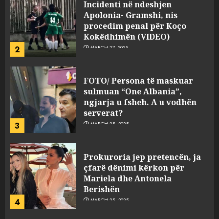
Incidenti në ndeshjen
Apolonia- Gramshi, nis
procedim penal për Koço
Kokëdhimën (VIDEO)
2
MARCH 27, 2025
FOTO/ Persona të maskuar
sulmuan “One Albania”,
ngjarja u fsheh. A u vodhën
serverat?
3
MARCH 25, 2025
Prokuroria jep pretencën, ja
çfarë dënimi kërkon për
Mariela dhe Antonela
Berishën
4
MARCH 25, 2025