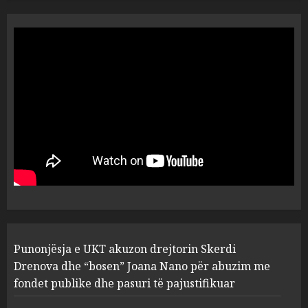
“Ai që drejtonte makinën më
ngjau me Talo Çelën”,
dëshmia e Nuredin Dumanit
flet për PERSONAT që e
plagosën!
5
MARCH 25, 2025
Punonjësja e UKT akuzon
drejtorin Skerdi Drenova dhe
“bosen” Joana Nano për
abuzim me fondet publike dhe
pasuri të pajustifikuar
1
JULY 24, 2025
Incidenti në ndeshjen
Punonjësja e UKT akuzon drejtorin Skerdi
Apolonia- Gramshi, nis
procedim penal për Koço
Drenova dhe “bosen” Joana Nano për abuzim me
Kokëdhimën (VIDEO)
fondet publike dhe pasuri të pajustifikuar
2
MARCH 27, 2025