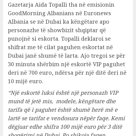
Gazetarja Aida Topalli tha në emisionin
GoodMorning Albanians në Euronews
Albania se në Dubai ka këngëtare apo
personazhe të showbizit shqiptar që
punojnë si eskorta. Topalli deklaroi se
shifrat me të cilat paguhen eskortat në
Dubai janë shumë të larta. Ajo tregoi se për
30 minuta shërbim një eskortë VIP paguhet
deri në 700 euro, ndërsa për një ditë deri në
10 mijë euro.
“Një eskortë luksi është një personazh VIP
mund të jetë mis, modele, këngëtare dhe
tarifa që i paguhet është shumë herë më e
lartë se tarifat e vendosura nëpër faqe. Kemi
dëgjuar edhe shifra 100 mijë euro për 3 ditë
shoqërimi në Dubai. Po shikoja faqen