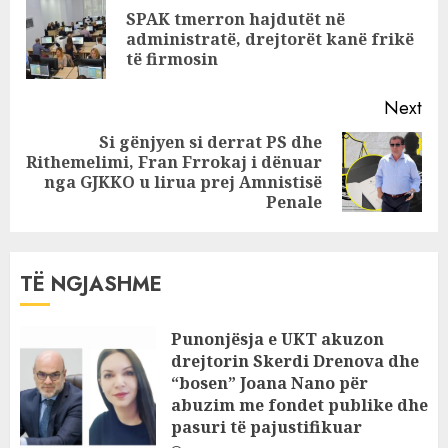
Reading
SPAK tmerron hajdutët në
tepruan
Pre
administratë, drejtorët kanë frikë
pos
të firmosin
Next
Si gënjyen si derrat PS dhe
Rithemelimi, Fran Frrokaj i dënuar
Next
nga GJKKO u lirua prej Amnistisë
post:
Penale
TË NGJASHME
Punonjësja e UKT akuzon
drejtorin Skerdi Drenova dhe
“bosen” Joana Nano për
abuzim me fondet publike dhe
pasuri të pajustifikuar