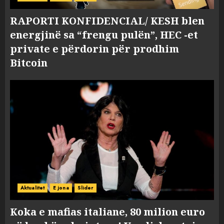
RAPORTI KONFIDENCIAL/ KESH blen
energjinë sa “frengu pulën”, HEC -et
private e përdorin për prodhim
Bitcoin
Aktualitet
E jona
Slider
Koka e mafias italiane, 80 milion euro