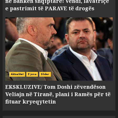
në bankën shqiptare! Vendi, lavatriçe
e pastrimit të PARAVE të drogës
Aktualitet
E jona
Slider
EKSKLUZIVE/ Tom Doshi zëvendëson
Veliajn në Tiranë, plani i Ramës për të
fituar kryeqytetin