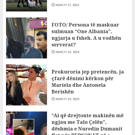
MARCH 27, 2025
FOTO/ Persona të maskuar
sulmuan “One Albania”,
ngjarja u fsheh. A u vodhën
serverat?
MARCH 25, 2025
Prokuroria jep pretencën, ja
çfarë dënimi kërkon për
Mariela dhe Antonela
Berishën
MARCH 25, 2025
“Ai që drejtonte makinën më
ngjau me Talo Çelën”,
dëshmia e Nuredin Dumanit