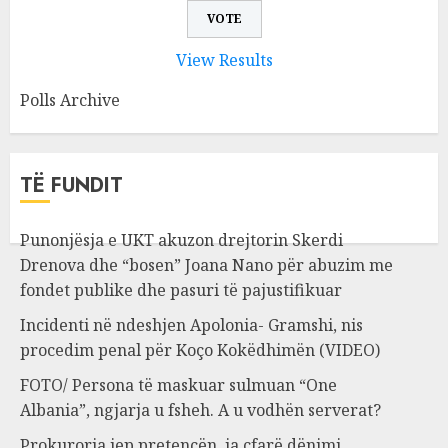
View Results
Polls Archive
TË FUNDIT
Punonjësja e UKT akuzon drejtorin Skerdi
Drenova dhe “bosen” Joana Nano për abuzim me
fondet publike dhe pasuri të pajustifikuar
Incidenti në ndeshjen Apolonia- Gramshi, nis
procedim penal për Koço Kokëdhimën (VIDEO)
FOTO/ Persona të maskuar sulmuan “One
Albania”, ngjarja u fsheh. A u vodhën serverat?
Prokuroria jep pretencën, ja çfarë dënimi