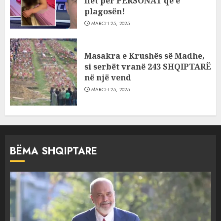
flet për PERSONAT që e
plagosën!
MARCH 25, 2025
Masakra e Krushës së Madhe,
si serbët vranë 243 SHQIPTARË
në një vend
MARCH 25, 2025
BËMA SHQIPTARE