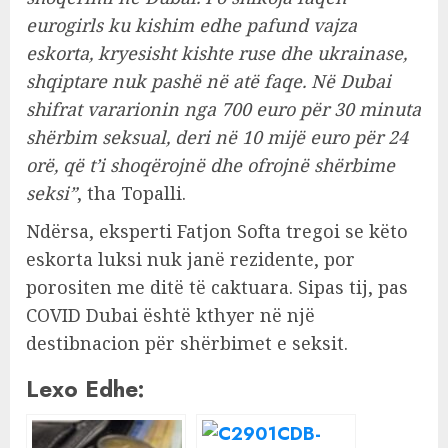
eurogirls ku kishim edhe pafund vajza
eskorta, kryesisht kishte ruse dhe ukrainase,
shqiptare nuk pashë në atë faqe. Në Dubai
shifrat vararionin nga 700 euro për 30 minuta
shërbim seksual, deri në 10 mijë euro për 24
orë, që t’i shoqërojnë dhe ofrojnë shërbime
seksi”
, tha Topalli.
Ndërsa, eksperti Fatjon Softa tregoi se këto
eskorta luksi nuk janë rezidente, por
porositen me ditë të caktuara. Sipas tij, pas
COVID Dubai është kthyer në një
destibnacion për shërbimet e seksit.
Lexo Edhe: