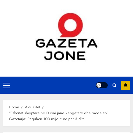
Skip
to
content
Primary
Menu
Home
Aktualitet
“Eskortat shqiptare në Dubai janë këngëtare dhe modele”/
Gazetarja: Paguhen 100 mijë euro për 3 ditë