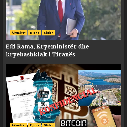
Aktualitet
E jona
Slider
Edi Rama, Kryeministër dhe
kryebashkiak i Tiranës
Aktualitet
E jona
Slider