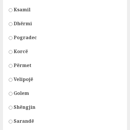
Ksamil
Dhërmi
Pogradec
Korcë
Përmet
Velipojë
Golem
Shëngjin
Sarandë