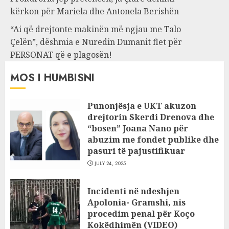
kërkon për Mariela dhe Antonela Berishën
“Ai që drejtonte makinën më ngjau me Talo
Çelën”, dëshmia e Nuredin Dumanit flet për
PERSONAT që e plagosën!
MOS I HUMBISNI
Punonjësja e UKT akuzon
drejtorin Skerdi Drenova dhe
“bosen” Joana Nano për
abuzim me fondet publike dhe
pasuri të pajustifikuar
JULY 24, 2025
Incidenti në ndeshjen
Apolonia- Gramshi, nis
procedim penal për Koço
Kokëdhimën (VIDEO)