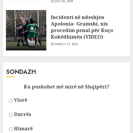
JULY 24, 2025
Incidenti në ndeshjen
Apolonia- Gramshi, nis
procedim penal për Koço
Kokëdhimën (VIDEO)
MARCH 27, 2025
SONDAZH
Ku pushohet më mirë në Shqipëri?
Vlorë
Durrës
Himarë