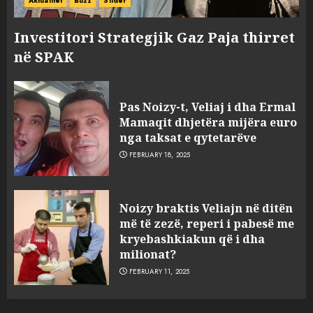
Aktualitet
Buzz
Slider
Investitori Strategjik Gaz Paja thirret
në SPAK
Pas Noizy-t, Veliaj i dha Ermal
Mamaqit dhjetëra mijëra euro
nga taksat e qytetarëve
FEBRUARY 18, 2025
FOTO/ Persona të maskuar
Noizy braktis Veliajn në ditën
sulmuan “One Albania”,
më të zezë, reperi i pabesë me
ngjarja u fsheh. A u vodhën
kryebashkiakun që i dha
serverat?
milionat?
3
MARCH 25, 2025
FEBRUARY 11, 2025
Prokuroria jep pretencën, ja