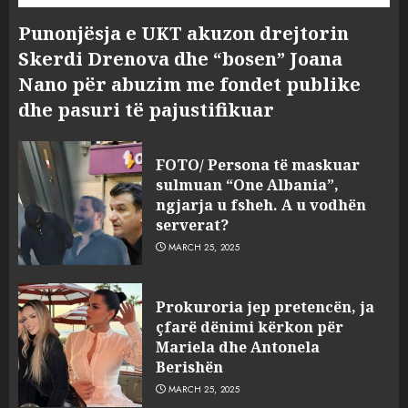
Punonjësja e UKT akuzon drejtorin
Skerdi Drenova dhe “bosen” Joana
Nano për abuzim me fondet publike
dhe pasuri të pajustifikuar
FOTO/ Persona të maskuar
sulmuan “One Albania”,
ngjarja u fsheh. A u vodhën
serverat?
MARCH 25, 2025
Prokuroria jep pretencën, ja
çfarë dënimi kërkon për
Mariela dhe Antonela
Berishën
MARCH 25, 2025