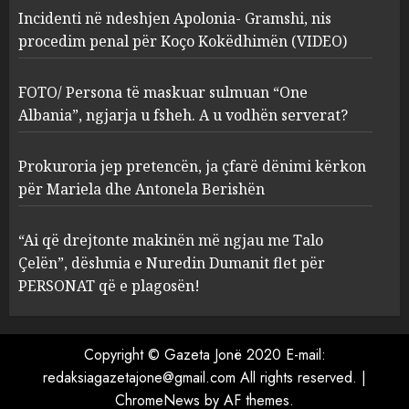
Incidenti në ndeshjen Apolonia- Gramshi, nis
procedim penal për Koço Kokëdhimën (VIDEO)
FOTO/ Persona të maskuar
sulmuan “One Albania”,
ngjarja u fsheh. A u vodhën
FOTO/ Persona të maskuar sulmuan “One
serverat?
Albania”, ngjarja u fsheh. A u vodhën serverat?
3
MARCH 25, 2025
Prokuroria jep pretencën, ja çfarë dënimi kërkon
Prokuroria jep pretencën, ja
për Mariela dhe Antonela Berishën
çfarë dënimi kërkon për
Mariela dhe Antonela
“Ai që drejtonte makinën më ngjau me Talo
Berishën
Çelën”, dëshmia e Nuredin Dumanit flet për
4
MARCH 25, 2025
PERSONAT që e plagosën!
“Ai që drejtonte makinën më
ngjau me Talo Çelën”,
Copyright © Gazeta Jonë 2020 E-mail:
dëshmia e Nuredin Dumanit
redaksiagazetajone@gmail.com
All rights reserved.
|
flet për PERSONAT që e
ChromeNews
by AF themes.