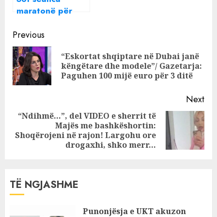
‘arrest shtëpie’
maratonë për
për Alma K.
buxhetin,
Continue
Rithemelimi: Do
Previous
të kemi aksionin
Reading
“Eskortat shqiptare në Dubai janë
më të fuqishëm
Pre
këngëtare dhe modele”/ Gazetarja:
pos
Paguhen 100 mijë euro për 3 ditë
Next
“Ndihmë…”, del VIDEO e sherrit të
Majës me bashkëshortin:
Next
Shoqërojeni në rajon! Largohu ore
post:
drogaxhi, shko merr…
TË NGJASHME
Punonjësja e UKT akuzon