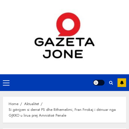
Skip
to
content
Primary
Menu
Home
Aktualitet
Si gënjyen si derrat PS dhe Rithemelimi, Fran Frrokaj i dënuar nga
GJKKO u lirua prej Amnistisë Penale