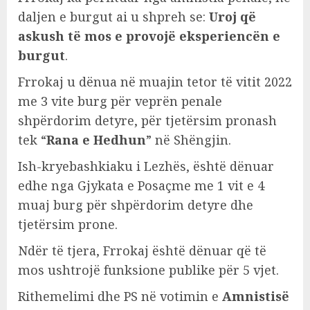
daljen e burgut ai u shpreh se:
Uroj që
askush të mos e provojë eksperiencën e
burgut
.
Frrokaj u dënua në muajin tetor të vitit 2022
me 3 vite burg për veprën penale
shpërdorim detyre, për tjetërsim pronash
tek “
Rana e Hedhun
” në Shëngjin.
Ish-kryebashkiaku i Lezhës, është dënuar
edhe nga Gjykata e Posaçme me 1 vit e 4
muaj burg për shpërdorim detyre dhe
tjetërsim prone.
Ndër të tjera, Frrokaj është dënuar që të
mos ushtrojë funksione publike për 5 vjet.
Rithemelimi dhe PS në votimin e
Amnistisë