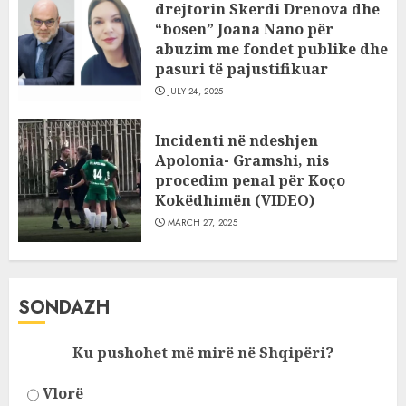
drejtorin Skerdi Drenova dhe
“bosen” Joana Nano për
abuzim me fondet publike dhe
pasuri të pajustifikuar
JULY 24, 2025
Incidenti në ndeshjen
Apolonia- Gramshi, nis
procedim penal për Koço
Kokëdhimën (VIDEO)
MARCH 27, 2025
SONDAZH
Ku pushohet më mirë në Shqipëri?
Vlorë