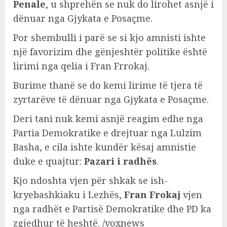
Penale
, u shprehën se nuk do lirohet asnjë i
dënuar nga Gjykata e Posaçme.
Por shembulli i parë se si kjo amnisti ishte
një favorizim dhe gënjeshtër politike është
lirimi nga qelia i Fran Frrokaj.
Burime thanë se do kemi lirime të tjera të
zyrtarëve të dënuar nga Gjykata e Posaçme.
Deri tani nuk kemi asnjë reagim edhe nga
Partia Demokratike e drejtuar nga Lulzim
Basha, e cila ishte kundër kësaj amnistie
duke e quajtur:
Pazari i radhës
.
Kjo ndoshta vjen për shkak se ish-
kryebashkiaku i Lezhës,
Fran Frokaj
vjen
nga radhët e Partisë Demokratike dhe PD ka
zgjedhur të heshtë. /voxnews