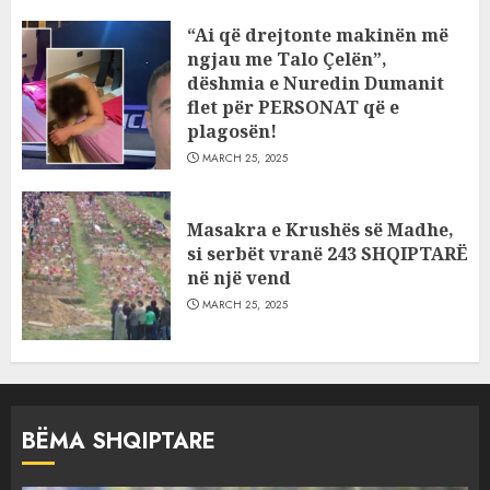
“Ai që drejtonte makinën më
ngjau me Talo Çelën”,
dëshmia e Nuredin Dumanit
flet për PERSONAT që e
plagosën!
MARCH 25, 2025
Masakra e Krushës së Madhe,
si serbët vranë 243 SHQIPTARË
në një vend
MARCH 25, 2025
BËMA SHQIPTARE