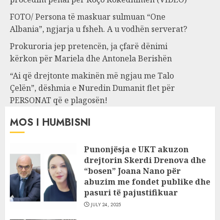
FOTO/ Persona të maskuar sulmuan “One
Albania”, ngjarja u fsheh. A u vodhën serverat?
Prokuroria jep pretencën, ja çfarë dënimi
kërkon për Mariela dhe Antonela Berishën
“Ai që drejtonte makinën më ngjau me Talo
Çelën”, dëshmia e Nuredin Dumanit flet për
PERSONAT që e plagosën!
MOS I HUMBISNI
Punonjësja e UKT akuzon
drejtorin Skerdi Drenova dhe
“bosen” Joana Nano për
abuzim me fondet publike dhe
pasuri të pajustifikuar
JULY 24, 2025