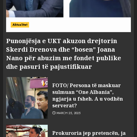
Aktualitet
Punonjësja e UKT akuzon drejtorin
Skerdi Drenova dhe “bosen” Joana
Nano për abuzim me fondet publike
dhe pasuri të pajustifikuar
FOTO/ Persona të maskuar
sulmuan “One Albania”,
ngjarja u fsheh. A u vodhën
serverat?
MARCH 25, 2025
Prokuroria jep pretencën, ja