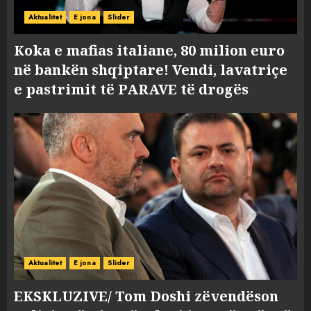
Aktualitet
E jona
Slider
Koka e mafias italiane, 80 milion euro
në bankën shqiptare! Vendi, lavatriçe
e pastrimit të PARAVE të drogës
Aktualitet
E jona
Slider
EKSKLUZIVE/ Tom Doshi zëvendëson