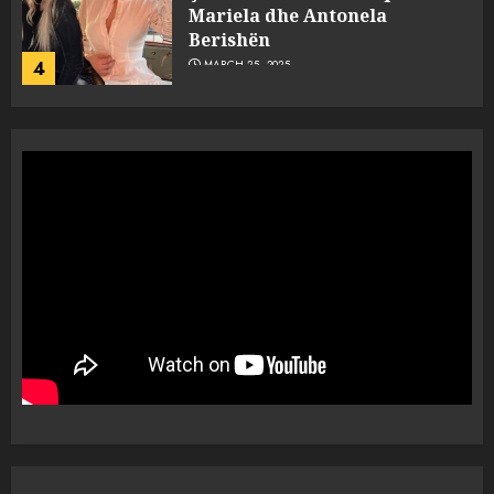
Mariela dhe Antonela
Berishën
4
MARCH 25, 2025
“Ai që drejtonte makinën më
ngjau me Talo Çelën”,
dëshmia e Nuredin Dumanit
flet për PERSONAT që e
plagosën!
5
MARCH 25, 2025
Punonjësja e UKT akuzon
drejtorin Skerdi Drenova dhe
“bosen” Joana Nano për
abuzim me fondet publike dhe
pasuri të pajustifikuar
1
JULY 24, 2025
Incidenti në ndeshjen