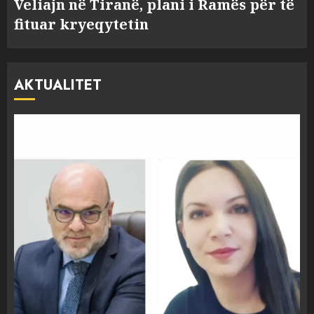
Veliajn në Tiranë, plani i Ramës për të
fituar kryeqytetin
AKTUALITET