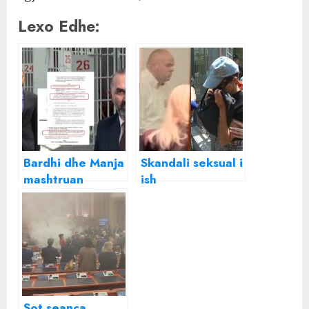
Lexo Edhe:
Bardhi dhe Manja
Skandali seksual i
mashtruan
ish
ambasadën
kryebashkiakut
amerikane dhe
të Kukësit,
atë të BE, si
kamera e fshehtë
përfituan zyrtarët
ishte instaluar në
e dënuar nga
gotën prej
Amnistia Penale
kartoni! GJKKO lë
në burg Gjicin,
Sot seanca