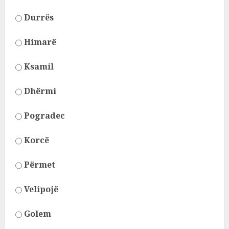
Durrës
Himarë
Ksamil
Dhërmi
Pogradec
Korcë
Përmet
Velipojë
Golem