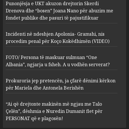
Punonjësja e UKT akuzon drejtorin Skerdi
Apolonia- Gramshi, nis
procedim penal për Koço
Drenova dhe “bosen” Joana Nano për abuzim me
Kokëdhimën (VIDEO)
fondet publike dhe pasuri të pajustifikuar
2
MARCH 27, 2025
Incidenti në ndeshjen Apolonia- Gramshi, nis
procedim penal për Koço Kokëdhimën (VIDEO)
FOTO/ Persona të maskuar
sulmuan “One Albania”,
ngjarja u fsheh. A u vodhën
FOTO/ Persona të maskuar sulmuan “One
serverat?
Albania”, ngjarja u fsheh. A u vodhën serverat?
3
MARCH 25, 2025
Prokuroria jep pretencën, ja çfarë dënimi kërkon
Prokuroria jep pretencën, ja
për Mariela dhe Antonela Berishën
çfarë dënimi kërkon për
Mariela dhe Antonela
“Ai që drejtonte makinën më ngjau me Talo
Berishën
Çelën”, dëshmia e Nuredin Dumanit flet për
4
MARCH 25, 2025
PERSONAT që e plagosën!