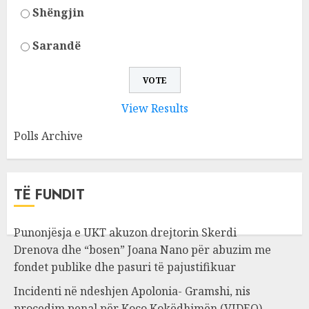
Shëngjin
Sarandë
View Results
Polls Archive
TË FUNDIT
Punonjësja e UKT akuzon drejtorin Skerdi
Drenova dhe “bosen” Joana Nano për abuzim me
fondet publike dhe pasuri të pajustifikuar
Incidenti në ndeshjen Apolonia- Gramshi, nis
procedim penal për Koço Kokëdhimën (VIDEO)