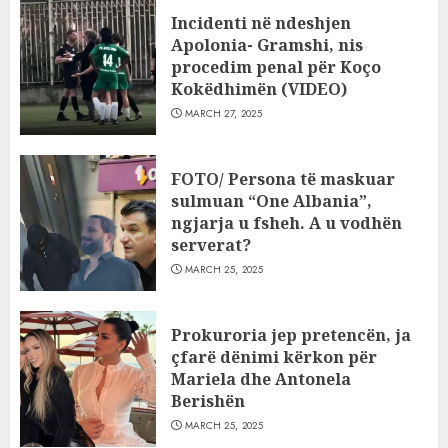
Incidenti në ndeshjen
Apolonia- Gramshi, nis
procedim penal për Koço
Kokëdhimën (VIDEO)
MARCH 27, 2025
FOTO/ Persona të maskuar
sulmuan “One Albania”,
ngjarja u fsheh. A u vodhën
serverat?
MARCH 25, 2025
Prokuroria jep pretencën, ja
çfarë dënimi kërkon për
Mariela dhe Antonela
Berishën
MARCH 25, 2025