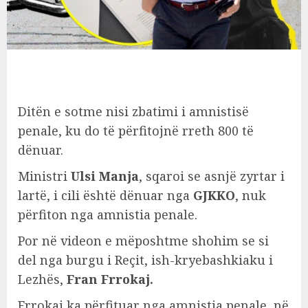
Ditën e sotme nisi zbatimi i amnistisë
penale, ku do të përfitojnë rreth 800 të
dënuar.
Ministri
Ulsi Manja
, sqaroi se asnjë zyrtar i
lartë, i cili është dënuar nga
GJKKO
, nuk
përfiton nga amnistia penale.
Por në videon e mëposhtme shohim se si
del nga burgu i Reçit, ish-kryebashkiaku i
Lezhës,
Fran Frrokaj.
Frrokaj ka përfituar nga amnistia penale, në