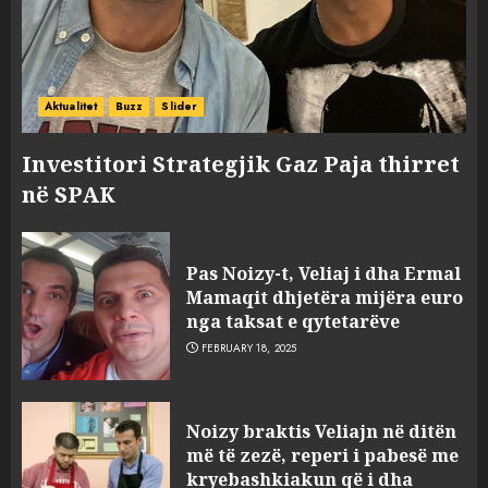
Aktualitet
Buzz
Slider
Investitori Strategjik Gaz Paja thirret
në SPAK
Pas Noizy-t, Veliaj i dha Ermal
Mamaqit dhjetëra mijëra euro
nga taksat e qytetarëve
FEBRUARY 18, 2025
FOTO/ Persona të maskuar
Noizy braktis Veliajn në ditën
sulmuan “One Albania”,
më të zezë, reperi i pabesë me
ngjarja u fsheh. A u vodhën
kryebashkiakun që i dha
serverat?