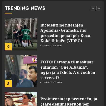
abuzim me fondet publike dhe
TRENDING NEWS
pasuri të pajustifikuar
1
JULY 24, 2025
Incidenti në ndeshjen
Apolonia- Gramshi, nis
procedim penal për Koço
Kokëdhimën (VIDEO)
2
MARCH 27, 2025
FOTO/ Persona të maskuar
sulmuan “One Albania”,
ngjarja u fsheh. A u vodhën
serverat?
3
MARCH 25, 2025
Prokuroria jep pretencën, ja
çfarë dënimi kërkon për