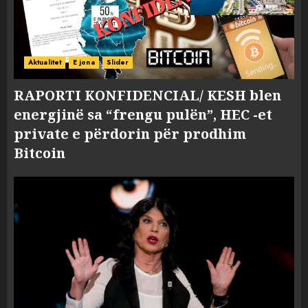
Aktualitet
E jona
Slider
RAPORTI KONFIDENCIAL/ KESH blen
energjinë sa “frengu pulën”, HEC -et
private e përdorin për prodhim
Bitcoin