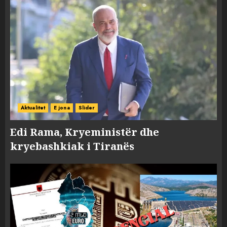
Aktualitet
E jona
Slider
Edi Rama, Kryeministër dhe
kryebashkiak i Tiranës