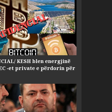
IAL/ KESH blen energjinë
EC -et private e përdorin për