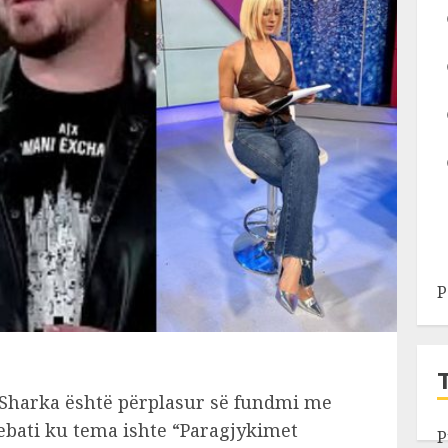
P
 Sharka është përplasur së fundmi me
debati ku tema ishte “Paragjykimet
P