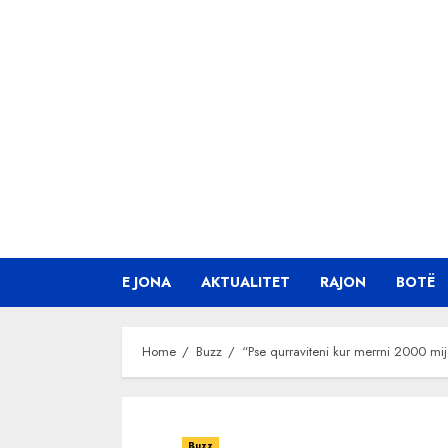
Skip
to
content
E JONA
AKTUALITET
RAJON
BOTË
Home
Buzz
“Pse qurraviteni kur merrni 2000 mi
Buzz