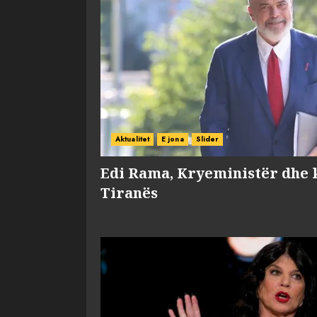
Aktualitet
E jona
Slider
Edi Rama, Kryeministër dhe 
Tiranës