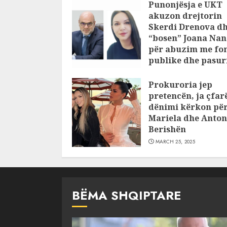
Punonjësja e UKT
akuzon drejtorin
Skerdi Drenova d
“bosen” Joana Nan
për abuzim me fo
publike dhe pasuri
pajustifikuar
Prokuroria jep
JULY 24, 2025
pretencën, ja çfar
dënimi kërkon pë
Mariela dhe Anton
Berishën
MARCH 25, 2025
BËMA SHQIPTARE