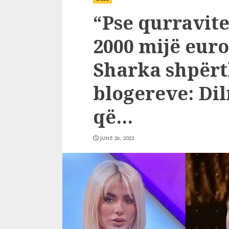
“Pse qurravit
2000 mijë eur
Sharka shpërt
blogereve: Dil
që…
JUNE 26, 2023