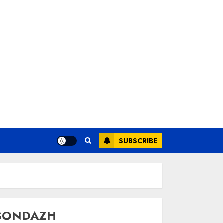
SUBSCRIBE
ë…
SONDAZH