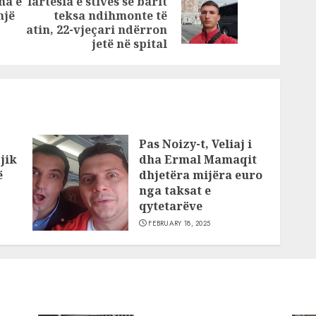
na e
lartësia e stivës së barit
Previous
Next
një
teksa ndihmonte të
post:
post:
atin, 22-vjeçari ndërron
jetë në spital
Pas Noizy-t, Veliaj i
jik
dha Ermal Mamaqit
ë
dhjetëra mijëra euro
nga taksat e
qytetarëve
FEBRUARY 18, 2025