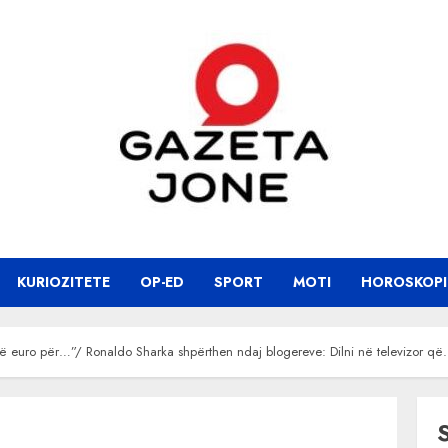
KURIOZITETE
OP-ED
SPORT
MOTI
HOROSKOPI
jë euro për…”/ Ronaldo Sharka shpërthen ndaj blogereve: Dilni në televizor q