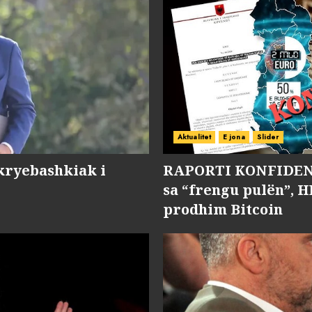
Aktualitet
E jona
Slider
kryebashkiak i
RAPORTI KONFIDENC
sa “frengu pulën”, H
prodhim Bitcoin