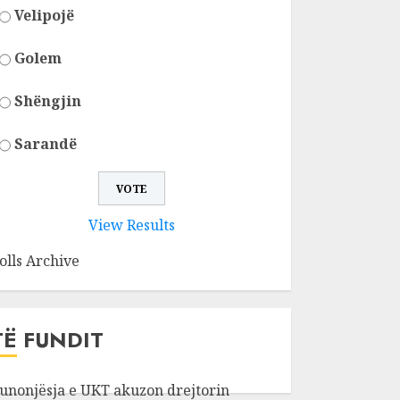
Velipojë
Golem
Shëngjin
Sarandë
View Results
olls Archive
TË FUNDIT
unonjësja e UKT akuzon drejtorin