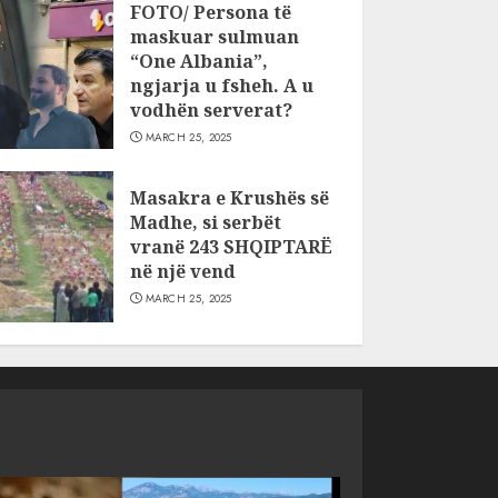
FOTO/ Persona të
maskuar sulmuan
“One Albania”,
ngjarja u fsheh. A u
vodhën serverat?
MARCH 25, 2025
Masakra e Krushës së
Madhe, si serbët
vranë 243 SHQIPTARË
në një vend
MARCH 25, 2025