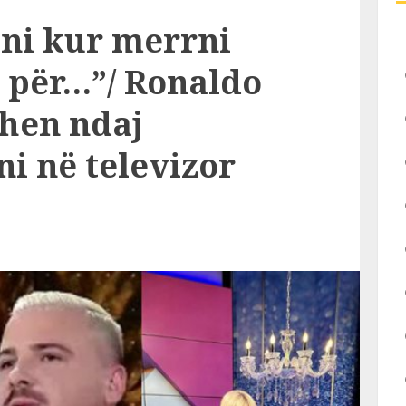
eni kur merrni
o për…”/ Ronaldo
hen ndaj
ni në televizor