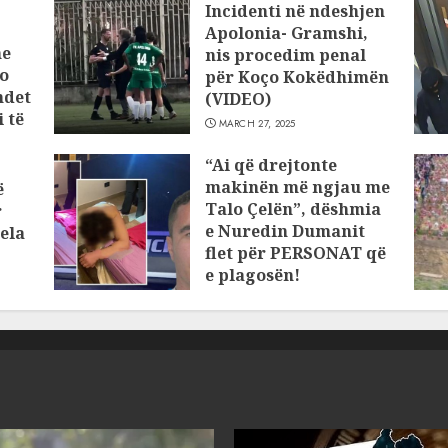
Incidenti në ndeshjen
Apolonia- Gramshi,
he
nis procedim penal
o
për Koço Kokëdhimën
ndet
(VIDEO)
 të
MARCH 27, 2025
“Ai që drejtonte
makinën më ngjau me
ë
Talo Çelën”, dëshmia
r
e Nuredin Dumanit
ela
flet për PERSONAT që
e plagosën!
MARCH 25, 2025