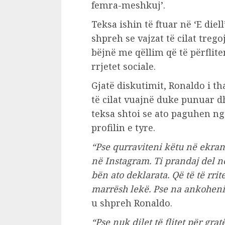
femra-meshkuj’.
Teksa ishin të ftuar në ‘E diell
shpreh se vajzat të cilat treg
bëjnë me qëllim që të përfliten
rrjetet sociale.
Gjatë diskutimit, Ronaldo i th
të cilat vuajnë duke punuar dh
teksa shtoi se ato paguhen ng
profilin e tyre.
“Pse qurraviteni këtu në ekran
në Instagram. Ti prandaj del n
bën ato deklarata. Që të të rrit
marrësh lekë. Pse na ankoheni
u shpreh Ronaldo.
“Pse nuk dilet të flitet për gra