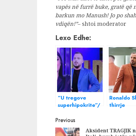
vapës në furrë buke, gratë që 
barkun mo Manush! Jo po shahem
vdiqën!”
– shtoi moderator
Lexo Edhe:
“U tregove
Ronaldo S
superhipokrite”/
thirrje
Ronaldo
pasanikëv
Continue
shpërthen ndaj
blini një 
Previous
Teas: Çfarë nuk
luksoze
Reading
Aksident TRAGJIK n
the për Olsën,