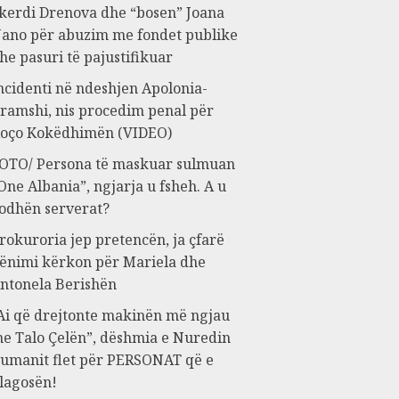
kerdi Drenova dhe “bosen” Joana
ano për abuzim me fondet publike
he pasuri të pajustifikuar
ncidenti në ndeshjen Apolonia-
ramshi, nis procedim penal për
oço Kokëdhimën (VIDEO)
OTO/ Persona të maskuar sulmuan
One Albania”, ngjarja u fsheh. A u
odhën serverat?
rokuroria jep pretencën, ja çfarë
ënimi kërkon për Mariela dhe
ntonela Berishën
Ai që drejtonte makinën më ngjau
e Talo Çelën”, dëshmia e Nuredin
umanit flet për PERSONAT që e
lagosën!