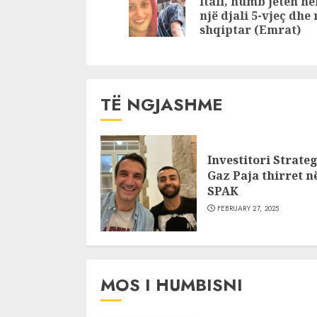
Itali, humb jetën në
ndërsa tani…
një djali 5-vjeç dhe 
shqiptar (Emrat)
TË NGJASHME
Investitori Strateg
Gaz Paja thirret n
SPAK
FEBRUARY 27, 2025
MOS I HUMBISNI