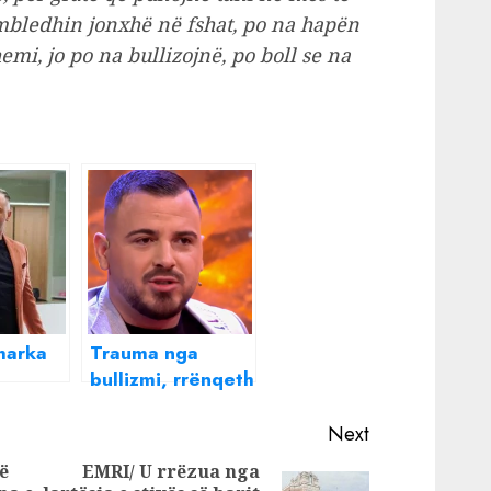
mbledhin jonxhë në fshat, po na hapën
i, jo po na bullizojnë, po boll se na
harka
Trauma nga
bullizmi, rrënqeth
e: Më
Ronaldo Sharka:
makinë
Kam tentuar dy
Next
herë t’i jap fund
ë
EMRI/ U rrëzua nga
jetës