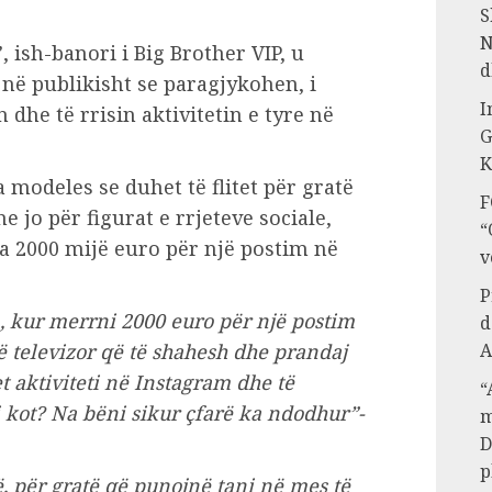
S
N
’, ish-banori i Big Brother VIP, u
d
ojnë publikisht se paragjykohen, i
I
 dhe të rrisin aktivitetin e tyre në
G
K
a modeles se duhet të flitet për gratë
F
e jo për figurat e rrjeteve sociale,
“
a 2000 mijë euro për një postim në
v
P
, kur merrni 2000 euro për një postim
d
A
ë televizor që të shahesh dhe prandaj
et aktiviteti në Instagram dhe të
“
 kot? Na bëni sikur çfarë ka ndodhur”-
m
D
p
të, për gratë që punojnë tani në mes të