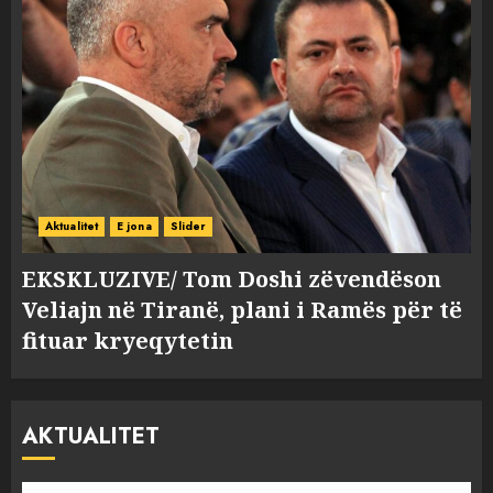
Aktualitet
E jona
Slider
EKSKLUZIVE/ Tom Doshi zëvendëson
Veliajn në Tiranë, plani i Ramës për të
fituar kryeqytetin
AKTUALITET