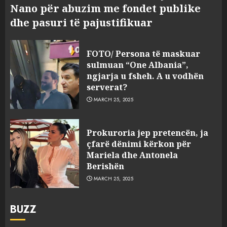
Nano për abuzim me fondet publike
dhe pasuri të pajustifikuar
FOTO/ Persona të maskuar
sulmuan “One Albania”,
ngjarja u fsheh. A u vodhën
serverat?
MARCH 25, 2025
Prokuroria jep pretencën, ja
çfarë dënimi kërkon për
Mariela dhe Antonela
Berishën
MARCH 25, 2025
BUZZ