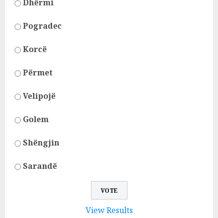
Dhërmi
Pogradec
Korcë
Përmet
Velipojë
Golem
Shëngjin
Sarandë
View Results