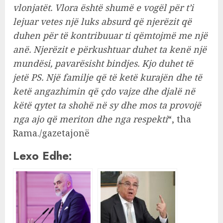
vlonjatët. Vlora është shumë e vogël për t’i
lejuar vetes një luks absurd që njerëzit që
duhen për të kontribuuar ti qëmtojmë me një
anë. Njerëzit e përkushtuar duhet ta kenë një
mundësi, pavarësisht bindjes. Kjo duhet të
jetë PS. Një familje që të ketë kurajën dhe të
ketë angazhimin që çdo vajze dhe djalë në
këtë qytet ta shohë në sy dhe mos ta provojë
nga ajo që meriton dhe nga respekti
“, tha
Rama./gazetajonë
Lexo Edhe: