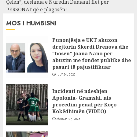
Çelën”, dëshmia e Nuredin Dumanit flet për
PERSONAT që e plagosën!
MOS I HUMBISNI
Punonjësja e UKT akuzon
drejtorin Skerdi Drenova dhe
“bosen” Joana Nano për
abuzim me fondet publike dhe
pasuri të pajustifikuar
JULY 24, 2025
Incidenti në ndeshjen
Apolonia- Gramshi, nis
procedim penal për Koço
Kokëdhimën (VIDEO)
MARCH 27, 2025