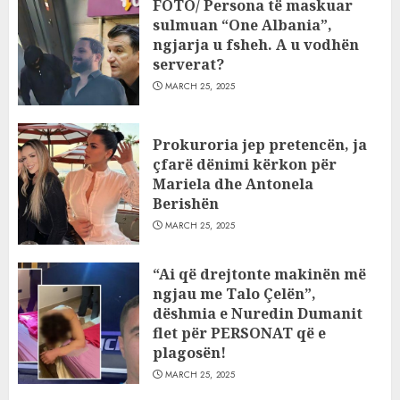
FOTO/ Persona të maskuar
sulmuan “One Albania”,
ngjarja u fsheh. A u vodhën
serverat?
MARCH 25, 2025
Prokuroria jep pretencën, ja
çfarë dënimi kërkon për
Mariela dhe Antonela
Berishën
MARCH 25, 2025
“Ai që drejtonte makinën më
ngjau me Talo Çelën”,
dëshmia e Nuredin Dumanit
flet për PERSONAT që e
plagosën!
MARCH 25, 2025