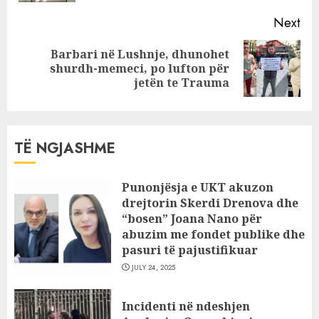
Next
Barbari në Lushnje, dhunohet
Next
shurdh-memeci, po lufton për
post:
jetën te Trauma
TË NGJASHME
Punonjësja e UKT akuzon
drejtorin Skerdi Drenova dhe
“bosen” Joana Nano për
abuzim me fondet publike dhe
pasuri të pajustifikuar
JULY 24, 2025
Incidenti në ndeshjen