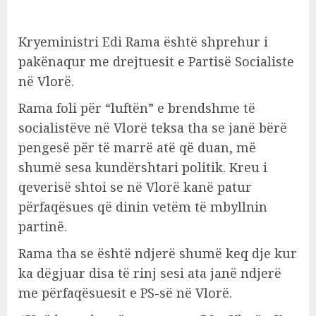
Kryeministri Edi Rama është shprehur i
pakënaqur me drejtuesit e Partisë Socialiste
në Vlorë.
Rama foli për “luftën” e brendshme të
socialistëve në Vlorë teksa tha se janë bërë
pengesë për të marrë atë që duan, më
shumë sesa kundërshtari politik. Kreu i
qeverisë shtoi se në Vlorë kanë patur
përfaqësues që dinin vetëm të mbyllnin
partinë.
Rama tha se është ndjerë shumë keq dje kur
ka dëgjuar disa të rinj sesi ata janë ndjerë
me përfaqësuesit e PS-së në Vlorë.