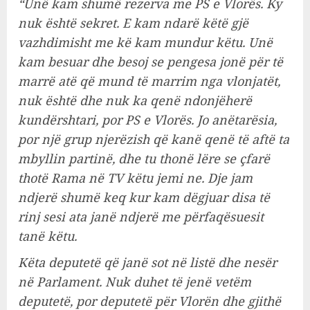
“Unë kam shumë rezerva me PS e Vlorës. Ky
nuk është sekret. E kam ndarë këtë gjë
vazhdimisht me kë kam mundur këtu. Unë
kam besuar dhe besoj se pengesa jonë për të
marrë atë që mund të marrim nga vlonjatët,
nuk është dhe nuk ka qenë ndonjëherë
kundërshtari, por PS e Vlorës. Jo anëtarësia,
por një grup njerëzish që kanë qenë të aftë ta
mbyllin partinë, dhe tu thonë lëre se çfarë
thotë Rama në TV këtu jemi ne. Dje jam
ndjerë shumë keq kur kam dëgjuar disa të
rinj sesi ata janë ndjerë me përfaqësuesit
tanë këtu.
Këta deputetë që janë sot në listë dhe nesër
në Parlament. Nuk duhet të jenë vetëm
deputetë, por deputetë për Vlorën dhe gjithë