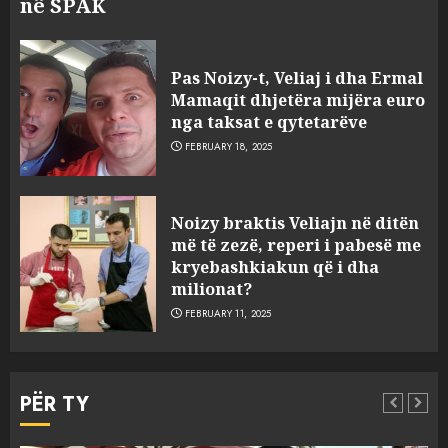
në SPAK
Pas Noizy-t, Veliaj i dha Ermal
Mamaqit dhjetëra mijëra euro
nga taksat e qytetarëve
FEBRUARY 18, 2025
Noizy braktis Veliajn në ditën
më të zezë, reperi i pabesë me
kryebashkiakun që i dha
milionat?
FEBRUARY 11, 2025
FOTO/ Persona të maskuar
sulmuan “One Albania”,
PËR TY
ngjarja u fsheh. A u vodhën
serverat?