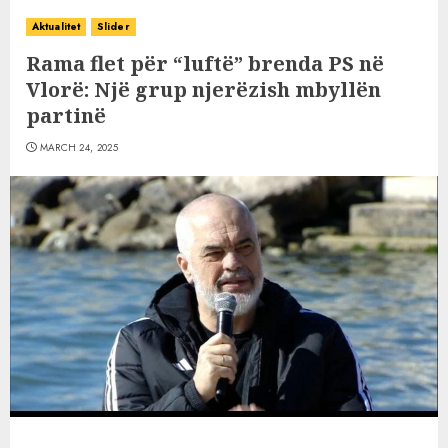
Aktualitet
Slider
Rama flet për “luftë” brenda PS në
Vlorë: Një grup njerëzish mbyllën
partinë
MARCH 24, 2025