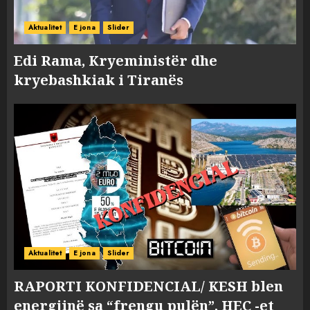
Aktualitet
E jona
Slider
Edi Rama, Kryeministër dhe
kryebashkiak i Tiranës
Aktualitet
E jona
Slider
RAPORTI KONFIDENCIAL/ KESH blen
energjinë sa “frengu pulën”, HEC -et