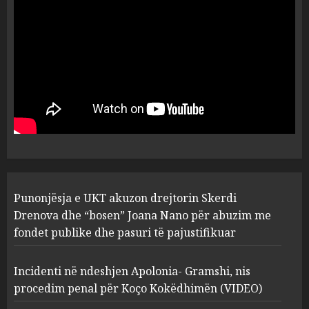
Berishën
4
MARCH 25, 2025
“Ai që drejtonte makinën më
ngjau me Talo Çelën”,
dëshmia e Nuredin Dumanit
flet për PERSONAT që e
plagosën!
5
MARCH 25, 2025
Punonjësja e UKT akuzon
Punonjësja e UKT akuzon drejtorin Skerdi
drejtorin Skerdi Drenova dhe
“bosen” Joana Nano për
Drenova dhe “bosen” Joana Nano për abuzim me
abuzim me fondet publike dhe
fondet publike dhe pasuri të pajustifikuar
pasuri të pajustifikuar
1
JULY 24, 2025
Incidenti në ndeshjen Apolonia- Gramshi, nis
procedim penal për Koço Kokëdhimën (VIDEO)
Incidenti në ndeshjen
Apolonia- Gramshi, nis