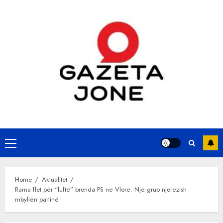
Skip
to
content
Primary
Menu
Home
Aktualitet
Rama flet për “luftë” brenda PS në Vlorë: Një grup njerëzish
mbyllën partinë