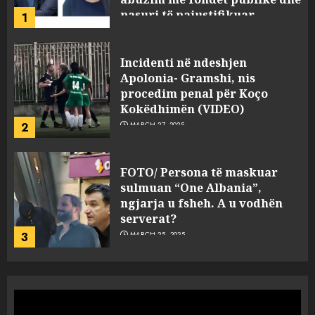
pasuri të pajustifikuar
1
JULY 24, 2025
Incidenti në ndeshjen
Apolonia- Gramshi, nis
procedim penal për Koço
Kokëdhimën (VIDEO)
2
MARCH 27, 2025
FOTO/ Persona të maskuar
sulmuan “One Albania”,
ngjarja u fsheh. A u vodhën
serverat?
3
MARCH 25, 2025
Prokuroria jep pretencën, ja
çfarë dënimi kërkon për
Mariela dhe Antonela