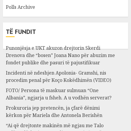
Polls Archive
TË FUNDIT
Punonjësja e UKT akuzon drejtorin Skerdi
Drenova dhe “bosen” Joana Nano për abuzim me
fondet publike dhe pasuri të pajustifikuar
Incidenti në ndeshjen Apolonia- Gramshi, nis
procedim penal për Koço Kokëdhimën (VIDEO)
FOTO/ Persona të maskuar sulmuan “One
Albania”, ngjarja u fsheh. A u vodhën serverat?
Prokuroria jep pretencën, ja çfarë dënimi
kërkon për Mariela dhe Antonela Berishën
“Ai që drejtonte makinën më ngjau me Talo