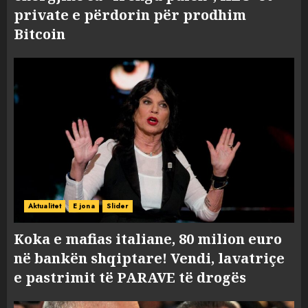
private e përdorin për prodhim
Bitcoin
Aktualitet
E jona
Slider
Koka e mafias italiane, 80 milion euro
në bankën shqiptare! Vendi, lavatriçe
e pastrimit të PARAVE të drogës