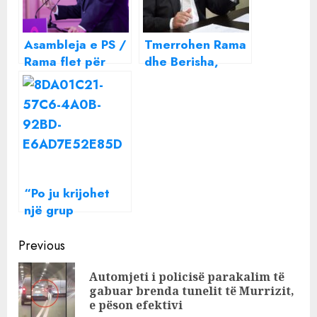
Asambleja e PS /
Tmerrohen Rama
Rama flet për
dhe Berisha,
zgjedhjet brenda
Ngjela i sfidon:
partisë, kërkon
Do rikthehem me
shifrat e
partinë time
anëtarëve dhe
mobilizim të
socialistëve
“Po ju krijohet
një grup
parlamentar në
Continue
burg zoti Rama!”/
Previous
Si përgjigjet
Reading
Automjeti i policisë parakalim të
kryeministri për
Pre
gabuar brenda tunelit të Murrizit,
inceneratorët
pos
e pëson efektivi