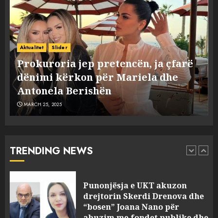
3
MARCH 25, 2025
Prokuroria jep pretencën, ja
çfarë dënimi kërkon për
Aktualitet
Slider
Mariela dhe Antonela
Prokuroria jep pretencën, ja çfarë
Berishën
dënimi kërkon për Mariela dhe
4
MARCH 25, 2025
Antonela Berishën
MARCH 25, 2025
“Ai që drejtonte makinën më
ngjau me Talo Çelën”,
dëshmia e Nuredin Dumanit
flet për PERSONAT që e
TRENDING NEWS
plagosën!
5
MARCH 25, 2025
Punonjësja e UKT akuzon
drejtorin Skerdi Drenova dhe
“bosen” Joana Nano për
abuzim me fondet publike dhe