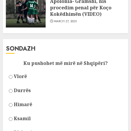
Apolonia- Gramshi, nis
procedim penal për Koço
Kokëdhimën (VIDEO)
MARCH 27, 2025
SONDAZH
Ku pushohet më mirë në Shqipëri?
Vlorë
Durrës
Himarë
Ksamil