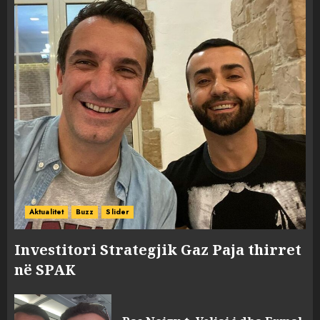
Aktualitet
Buzz
Slider
Investitori Strategjik Gaz Paja thirret
në SPAK