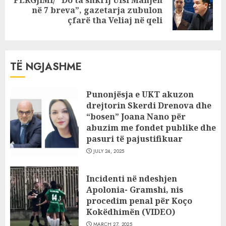
PËRGJIMI/ “Do ta shkrij Ulsi Manjën
Next
në 7 breva”, gazetarja zubulon
post:
çfarë tha Veliaj në qeli
TË NGJASHME
Punonjësja e UKT akuzon
drejtorin Skerdi Drenova dhe
“bosen” Joana Nano për
abuzim me fondet publike dhe
pasuri të pajustifikuar
JULY 24, 2025
Incidenti në ndeshjen
Apolonia- Gramshi, nis
procedim penal për Koço
Kokëdhimën (VIDEO)
MARCH 27, 2025