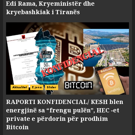
Edi Rama, Kryeministër dhe
kryebashkiak i Tiranës
Aktualitet
E jona
Slider
RAPORTI KONFIDENCIAL/ KESH blen
energjinë sa “frengu pulën”, HEC -et
private e përdorin për prodhim
Bitcoin