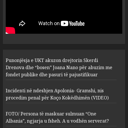
Punonjësja e UKT akuzon
drejtorin Skerdi Drenova dhe
“bosen” Joana Nano për
abuzim me fondet publike dhe
pasuri të pajustifikuar
1
JULY 24, 2025
Incidenti në ndeshjen
Punonjësja e UKT akuzon drejtorin Skerdi
Apolonia- Gramshi, nis
procedim penal për Koço
Drenova dhe “bosen” Joana Nano për abuzim me
Kokëdhimën (VIDEO)
fondet publike dhe pasuri të pajustifikuar
2
MARCH 27, 2025
Incidenti në ndeshjen Apolonia- Gramshi, nis
procedim penal për Koço Kokëdhimën (VIDEO)
FOTO/ Persona të maskuar
sulmuan “One Albania”,
ngjarja u fsheh. A u vodhën
FOTO/ Persona të maskuar sulmuan “One
serverat?
Albania”, ngjarja u fsheh. A u vodhën serverat?
3
MARCH 25, 2025