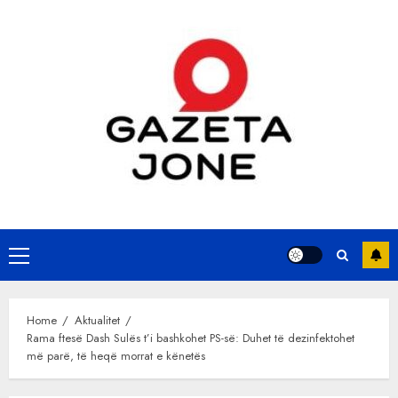
Skip
to
content
Primary
Menu
Home
Aktualitet
Rama ftesë Dash Sulës t’i bashkohet PS-së: Duhet të dezinfektohet
më parë, të heqë morrat e kënetës