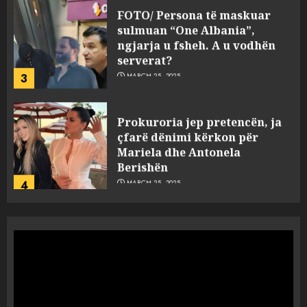
FOTO/ Persona të maskuar
sulmuan “One Albania”,
ngjarja u fsheh. A u vodhën
serverat?
3
MARCH 25, 2025
Prokuroria jep pretencën, ja
çfarë dënimi kërkon për
Mariela dhe Antonela
Berishën
4
MARCH 25, 2025
“Ai që drejtonte makinën më
ngjau me Talo Çelën”,
dëshmia e Nuredin Dumanit
flet për PERSONAT që e
plagosën!
5
MARCH 25, 2025