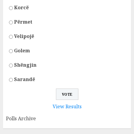
Korcë
Përmet
Velipojë
Golem
Shëngjin
Sarandë
View Results
Polls Archive