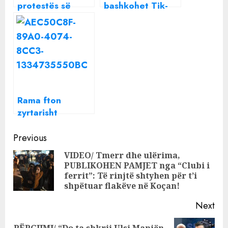
protestës së
bashkohet Tik-
Metës: Duhet
tokut dhe bëhet
valë
viral me videon e
tij të parë
Rama fton
zyrtarisht
Abazoviç t’i
Continue
bashkohet
Previous
“Ballkanit të
Reading
VIDEO/ Tmerr dhe ulërima,
Hapur”
PUBLIKOHEN PAMJET nga “Clubi i
Pre
ferrit”: Të rinjtë shtyhen për t’i
pos
shpëtuar flakëve në Koçan!
Next