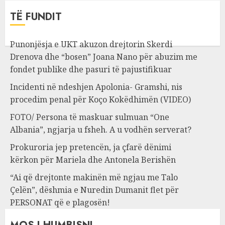
TË FUNDIT
Punonjësja e UKT akuzon drejtorin Skerdi
Drenova dhe “bosen” Joana Nano për abuzim me
fondet publike dhe pasuri të pajustifikuar
Incidenti në ndeshjen Apolonia- Gramshi, nis
procedim penal për Koço Kokëdhimën (VIDEO)
FOTO/ Persona të maskuar sulmuan “One
Albania”, ngjarja u fsheh. A u vodhën serverat?
Prokuroria jep pretencën, ja çfarë dënimi
kërkon për Mariela dhe Antonela Berishën
“Ai që drejtonte makinën më ngjau me Talo
Çelën”, dëshmia e Nuredin Dumanit flet për
PERSONAT që e plagosën!