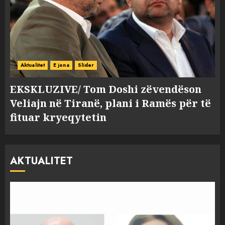
Aktualitet
E jona
Slider
EKSKLUZIVE/ Tom Doshi zëvendëson
Veliajn në Tiranë, plani i Ramës për të
fituar kryeqytetin
AKTUALITET