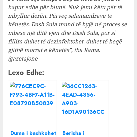
hapur edhe për blunë. Nuk jemi këtu për të
mbyllur derën. Përveç salamandrave të
kënetës. Dash Sula mund të hyjë në proces se
mbase një ditë vjen dhe Dash Sula, por si
fillim duhet të dezinfektohet, duhet të heqë
gjithë morrat e kënetës”, tha Rama.
/gazetajone
Lexo Edhe:
Duma i bashkohet
Berisha i