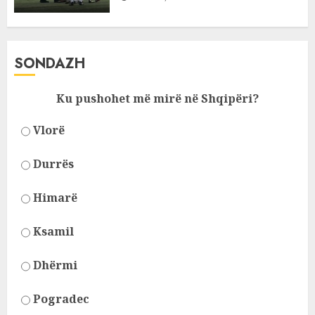
SONDAZH
Ku pushohet më mirë në Shqipëri?
Vlorë
Durrës
Himarë
Ksamil
Dhërmi
Pogradec