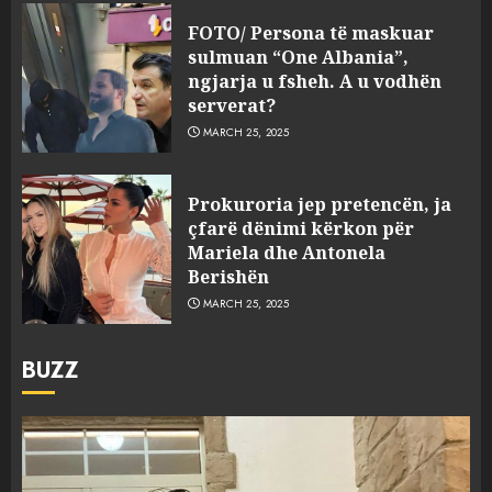
FOTO/ Persona të maskuar
sulmuan “One Albania”,
ngjarja u fsheh. A u vodhën
serverat?
MARCH 25, 2025
Prokuroria jep pretencën, ja
çfarë dënimi kërkon për
Mariela dhe Antonela
Berishën
MARCH 25, 2025
BUZZ