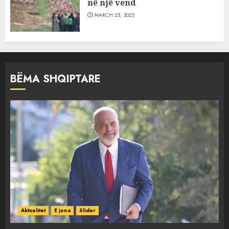
në një vend
MARCH 25, 2025
BËMA SHQIPTARE
Aktualitet
E jona
Slider