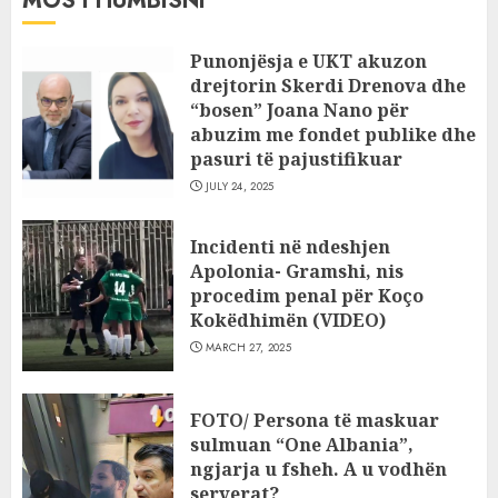
MOS I HUMBISNI
Punonjësja e UKT akuzon
drejtorin Skerdi Drenova dhe
“bosen” Joana Nano për
abuzim me fondet publike dhe
pasuri të pajustifikuar
JULY 24, 2025
Incidenti në ndeshjen
Apolonia- Gramshi, nis
procedim penal për Koço
Kokëdhimën (VIDEO)
MARCH 27, 2025
FOTO/ Persona të maskuar
sulmuan “One Albania”,
ngjarja u fsheh. A u vodhën
serverat?