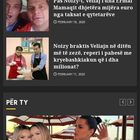
Pas Noizy-t, Veliaj i dha Ermal
Mamaqit dhjetëra mijëra euro
nga taksat e qytetarëve
FEBRUARY 18, 2025
FOTO/ Persona të maskuar
Noizy braktis Veliajn në ditën
sulmuan “One Albania”,
më të zezë, reperi i pabesë me
ngjarja u fsheh. A u vodhën
kryebashkiakun që i dha
serverat?
milionat?
3
MARCH 25, 2025
FEBRUARY 11, 2025
Prokuroria jep pretencën, ja
çfarë dënimi kërkon për
PËR TY
Mariela dhe Antonela
Berishën
4
MARCH 25, 2025
“Ai që drejtonte makinën më
Aktualitet
Slider