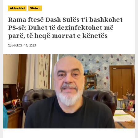
Aktualitet
Slider
Rama ftesë Dash Sulës t’i bashkohet
PS-së: Duhet të dezinfektohet më
parë, të heqë morrat e kënetës
MARCH 19, 2025