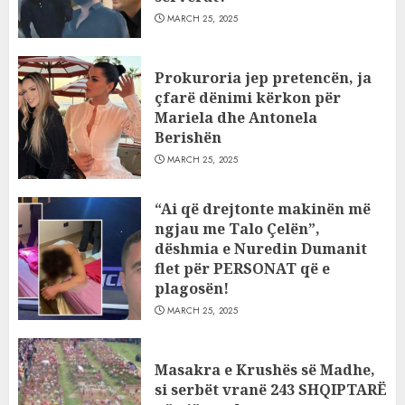
MARCH 25, 2025
Prokuroria jep pretencën, ja
çfarë dënimi kërkon për
Mariela dhe Antonela
Berishën
MARCH 25, 2025
“Ai që drejtonte makinën më
ngjau me Talo Çelën”,
dëshmia e Nuredin Dumanit
flet për PERSONAT që e
plagosën!
MARCH 25, 2025
Masakra e Krushës së Madhe,
si serbët vranë 243 SHQIPTARË