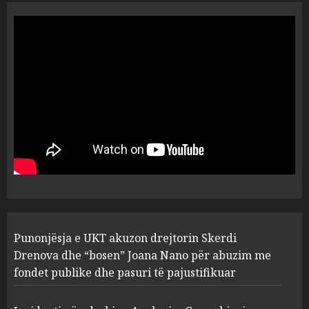
“Ai që drejtonte makinën më
ngjau me Talo Çelën”,
dëshmia e Nuredin Dumanit
flet për PERSONAT që e
plagosën!
5
MARCH 25, 2025
Punonjësja e UKT akuzon
drejtorin Skerdi Drenova dhe
“bosen” Joana Nano për
abuzim me fondet publike dhe
pasuri të pajustifikuar
1
JULY 24, 2025
Incidenti në ndeshjen
Punonjësja e UKT akuzon drejtorin Skerdi
Apolonia- Gramshi, nis
procedim penal për Koço
Drenova dhe “bosen” Joana Nano për abuzim me
Kokëdhimën (VIDEO)
fondet publike dhe pasuri të pajustifikuar
2
MARCH 27, 2025