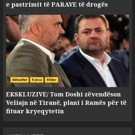
e pastrimit të PARAVE të drogës
Aktualitet
E jona
Slider
EKSKLUZIVE/ Tom Doshi zëvendëson
Veliajn në Tiranë, plani i Ramës për të
fituar kryeqytetin