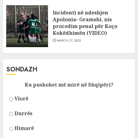
Incidenti në ndeshjen
Apolonia- Gramshi, nis
procedim penal për Koço
Kokëdhimën (VIDEO)
MARCH 27, 2025
SONDAZH
Ku pushohet më mirë në Shqipëri?
Vlorë
Durrës
Himarë