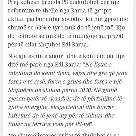
Prej kohësh brenda PS diskutohet për një
reformim të thellë nga Rama të grupit
aktual parlamentar socialist ku me gjasë më
shumë se 60% e tyre nuk do të jenë më. Kjo
do të thotë se nuk do të mungojë surprizat
për të cilat shquhet Edi Rama.
Një gjë është e sigurt dhe e konfirmuar një
ditë më parë nga Edi Rama: “
Në listat e
mbyllura do kemi djem, vajza dhe gra që janë
forca e të resë, forca e gruas dhe forca e një
Shqipërie që shikon përtej 2030. Në gjithë
pjesën tjetër të skuadrës do të përfshijmë të
gjitha energjitë, eksperiencat dhe burrat
luftëtarë do të jenë aty për të shkuar dhe
fituar në territor vota për PS-në
”
Me shumë interes pritet të zbulohet se sa