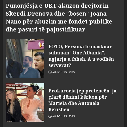
Punonjësja e UKT akuzon drejtorin
Skerdi Drenova dhe “bosen” Joana
Nano për abuzim me fondet publike
dhe pasuri të pajustifikuar
FOTO/ Persona të maskuar
sulmuan “One Albania”,
ngjarja u fsheh. A u vodhën
serverat?
MARCH 25, 2025
Prokuroria jep pretencën, ja
çfarë dënimi kërkon për
Mariela dhe Antonela
Berishën
MARCH 25, 2025