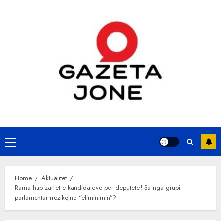
Skip
to
content
Primary
Menu
Home
Aktualitet
Rama hap zarfet e kandidatëve për deputetë! Sa nga grupi
parlamentar rrezikojnë “eliminimin”?