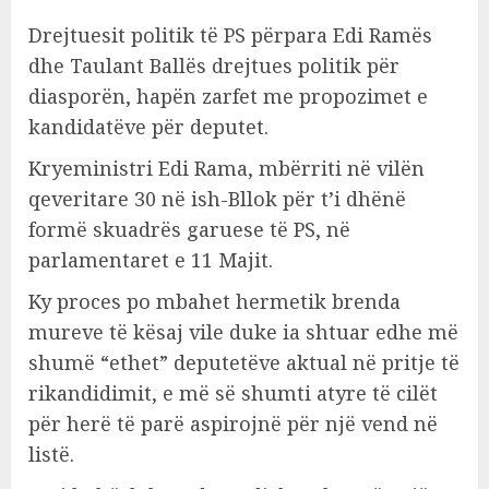
Drejtuesit politik të PS përpara Edi Ramës
dhe Taulant Ballës drejtues politik për
diasporën, hapën zarfet me propozimet e
kandidatëve për deputet.
Kryeministri Edi Rama, mbërriti në vilën
qeveritare 30 në ish-Bllok për t’i dhënë
formë skuadrës garuese të PS, në
parlamentaret e 11 Majit.
Ky proces po mbahet hermetik brenda
mureve të kësaj vile duke ia shtuar edhe më
shumë “ethet” deputetëve aktual në pritje të
rikandidimit, e më së shumti atyre të cilët
për herë të parë aspirojnë për një vend në
listë.