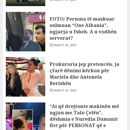
FOTO/ Persona të maskuar
sulmuan “One Albania”,
ngjarja u fsheh. A u vodhën
serverat?
MARCH 25, 2025
Prokuroria jep pretencën, ja
çfarë dënimi kërkon për
Mariela dhe Antonela
Berishën
MARCH 25, 2025
“Ai që drejtonte makinën më
ngjau me Talo Çelën”,
dëshmia e Nuredin Dumanit
flet për PERSONAT që e