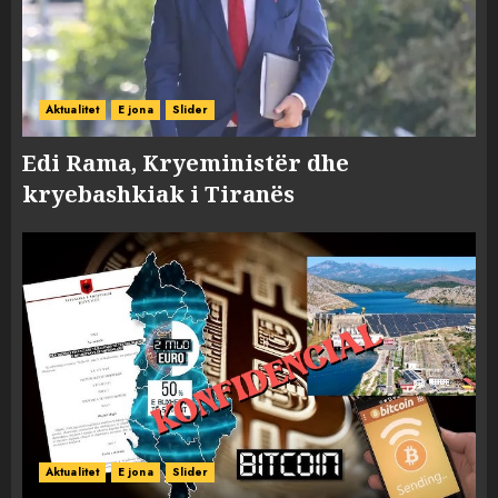
Aktualitet
E jona
Slider
Edi Rama, Kryeministër dhe
kryebashkiak i Tiranës
Aktualitet
E jona
Slider