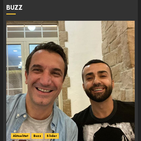
BUZZ
Aktualitet
Buzz
Slider