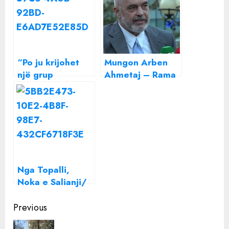
“Po ju krijohet
Mungon Arben
një grup
Ahmetaj – Rama
parlamentar në
mbledh Grupin
burg zoti Rama!”/
Parlamentar dhe
Si përgjigjet
jep porositë për
kryeministri për
14 majin
inceneratorët
Nga Topalli,
Noka e Salianji/
Deputetë e ish-
Continue
deputetë në
Previous
protestë, në
Reading