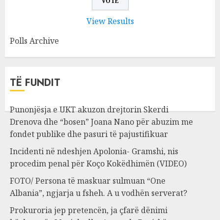
View Results
Polls Archive
TË FUNDIT
Punonjësja e UKT akuzon drejtorin Skerdi
Drenova dhe “bosen” Joana Nano për abuzim me
fondet publike dhe pasuri të pajustifikuar
Incidenti në ndeshjen Apolonia- Gramshi, nis
procedim penal për Koço Kokëdhimën (VIDEO)
FOTO/ Persona të maskuar sulmuan “One
Albania”, ngjarja u fsheh. A u vodhën serverat?
Prokuroria jep pretencën, ja çfarë dënimi