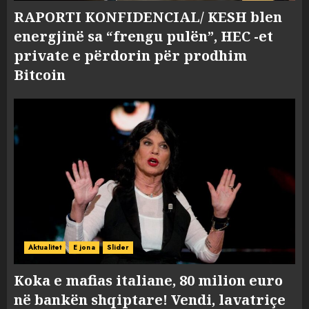
RAPORTI KONFIDENCIAL/ KESH blen
energjinë sa “frengu pulën”, HEC -et
private e përdorin për prodhim
Bitcoin
Aktualitet
E jona
Slider
Koka e mafias italiane, 80 milion euro
në bankën shqiptare! Vendi, lavatriçe