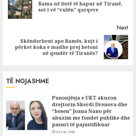
bulevard edhe
Rama në listë të hapur në Tiranë,
Pre
disa prej
sot i vë “vulën” qarqeve
pos
aleatëve të
opozitës
Next
Skënderbeut apo Ramës, kujt i
Next
përket koka e madhe prej betoni
post:
në qendër të Tiranës?
TË NGJASHME
Punonjësja e UKT akuzon
drejtorin Skerdi Drenova dhe
“bosen” Joana Nano për
abuzim me fondet publike dhe
pasuri të pajustifikuar
JULY 24, 2025