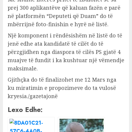
prej 300 aplikantëve që kaluan fazën e parë
në platformën “Deputeti që Duam” do të
mbërrijnë foto-finishin e hyrë në listë.
Një komponent i rëndësishëm në listë do të
jenë edhe ata kandidatë të cilët do të
përzgjidhen nga diaspora të cilës PS gjatë 4
muajve të fundit i ka kushtuar një vëmendje
maksimale.
Gjithçka do të finalizohet me 12 Mars nga
ku miratimin e propozimeve do ta vulosë
kryesia./gazetajonë
Lexo Edhe: