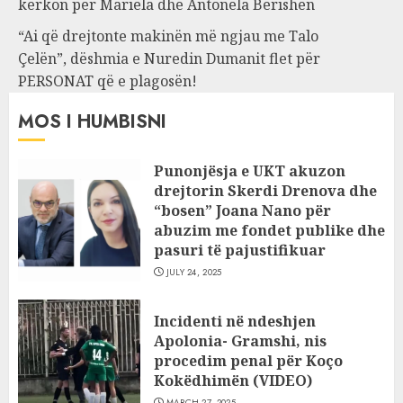
kërkon për Mariela dhe Antonela Berishën
“Ai që drejtonte makinën më ngjau me Talo
Çelën”, dëshmia e Nuredin Dumanit flet për
PERSONAT që e plagosën!
MOS I HUMBISNI
Punonjësja e UKT akuzon
drejtorin Skerdi Drenova dhe
“bosen” Joana Nano për
abuzim me fondet publike dhe
pasuri të pajustifikuar
JULY 24, 2025
Incidenti në ndeshjen
Apolonia- Gramshi, nis
procedim penal për Koço
Kokëdhimën (VIDEO)
MARCH 27, 2025