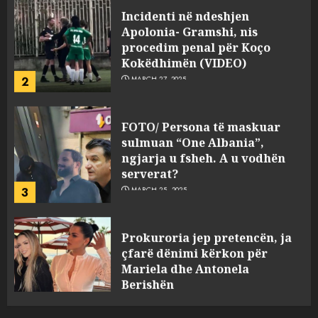
Apolonia- Gramshi, nis
procedim penal për Koço
Kokëdhimën (VIDEO)
2
MARCH 27, 2025
FOTO/ Persona të maskuar
sulmuan “One Albania”,
ngjarja u fsheh. A u vodhën
serverat?
3
MARCH 25, 2025
Prokuroria jep pretencën, ja
çfarë dënimi kërkon për
Mariela dhe Antonela
Berishën
4
MARCH 25, 2025