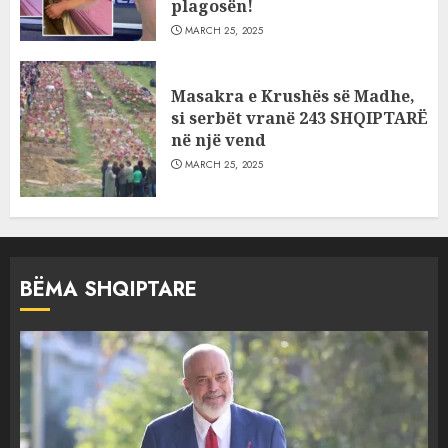
plagosën!
MARCH 25, 2025
Masakra e Krushës së Madhe,
si serbët vranë 243 SHQIPTARË
në një vend
MARCH 25, 2025
BËMA SHQIPTARE