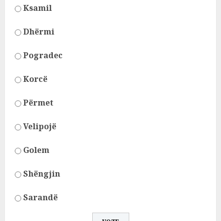
Ksamil
Dhërmi
Pogradec
Korcë
Përmet
Velipojë
Golem
Shëngjin
Sarandë