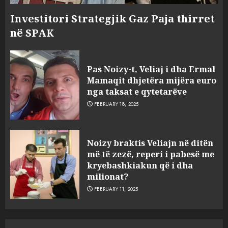
Investitori Strategjik Gaz Paja thirret
në SPAK
Pas Noizy-t, Veliaj i dha Ermal
Mamaqit dhjetëra mijëra euro
nga taksat e qytetarëve
FEBRUARY 18, 2025
FOTO/ Persona të maskuar
Noizy braktis Veliajn në ditën
sulmuan “One Albania”,
më të zezë, reperi i pabesë me
ngjarja u fsheh. A u vodhën
kryebashkiakun që i dha
serverat?
milionat?
3
MARCH 25, 2025
FEBRUARY 11, 2025
Prokuroria jep pretencën, ja
çfarë dënimi kërkon për