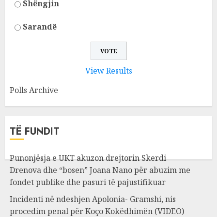
Shëngjin
Sarandë
View Results
Polls Archive
TË FUNDIT
Punonjësja e UKT akuzon drejtorin Skerdi
Drenova dhe “bosen” Joana Nano për abuzim me
fondet publike dhe pasuri të pajustifikuar
Incidenti në ndeshjen Apolonia- Gramshi, nis
procedim penal për Koço Kokëdhimën (VIDEO)