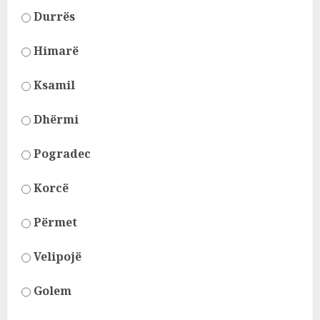
Durrës
Himarë
Ksamil
Dhërmi
Pogradec
Korcë
Përmet
Velipojë
Golem