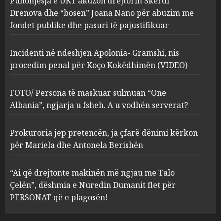
Punonjësja e UKT akuzon drejtorin Skerdi
çfarë dënimi kërkon për
Mariela dhe Antonela
Drenova dhe “bosen” Joana Nano për abuzim me
Berishën
fondet publike dhe pasuri të pajustifikuar
4
MARCH 25, 2025
Incidenti në ndeshjen Apolonia- Gramshi, nis
procedim penal për Koço Kokëdhimën (VIDEO)
“Ai që drejtonte makinën më
ngjau me Talo Çelën”,
dëshmia e Nuredin Dumanit
FOTO/ Persona të maskuar sulmuan “One
flet për PERSONAT që e
Albania”, ngjarja u fsheh. A u vodhën serverat?
plagosën!
5
MARCH 25, 2025
Prokuroria jep pretencën, ja çfarë dënimi kërkon
për Mariela dhe Antonela Berishën
“Ai që drejtonte makinën më ngjau me Talo
Çelën”, dëshmia e Nuredin Dumanit flet për
PERSONAT që e plagosën!