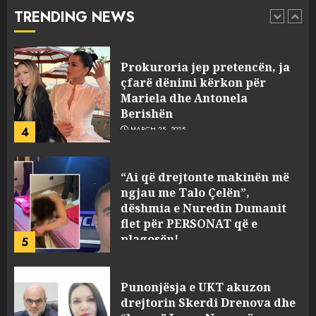
serverat?
TRENDING NEWS
3
MARCH 25, 2025
Prokuroria jep pretencën, ja
çfarë dënimi kërkon për
Mariela dhe Antonela
Berishën
4
MARCH 25, 2025
“Ai që drejtonte makinën më
ngjau me Talo Çelën”,
dëshmia e Nuredin Dumanit
flet për PERSONAT që e
plagosën!
5
MARCH 25, 2025
Punonjësja e UKT akuzon
drejtorin Skerdi Drenova dhe