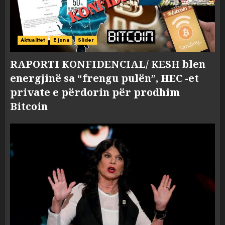
Aktualitet
E jona
Slider
RAPORTI KONFIDENCIAL/ KESH blen
energjinë sa “frengu pulën”, HEC -et
private e përdorin për prodhim
Bitcoin