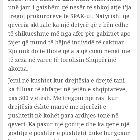
unë jam i gatshëm që nesër të shkoj atje t’ja
tregoj prokurorëve të SPAK-ut. Natyrisht që
qeveria aktuale ka një detyrë që e bën edhe
të shikueshme më nga afër për gabimet apo
fajet që mund të bëjnë individë të caktuar.
Kjo nuk do të thotë që ata që cuan nënat me
të zeza në varre të torolisin Shqipërinë
akoma.
Jemi në kushtet kur drejtësia e drejtë tani
ka filluar të shfaqet në jetën e shqiptarëve,
pas 500 vjetësh. Më tregoni një rast kur
drejtësia është marrë me njerëzit e
pushtetit në kohët para ardhjes tonë në
qeveri. Ka pasur një goditje dhe ka qenë një
goditje e poshtër e pushtetit duke burgosur