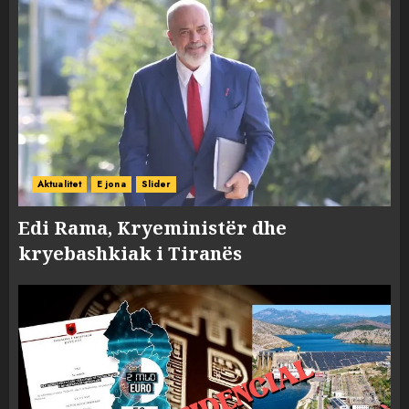
Aktualitet
E jona
Slider
Edi Rama, Kryeministër dhe
kryebashkiak i Tiranës