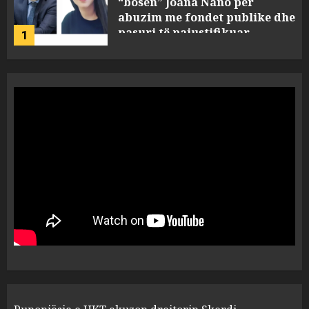
“bosen” Joana Nano për
abuzim me fondet publike dhe
pasuri të pajustifikuar
1
JULY 24, 2025
Incidenti në ndeshjen
Apolonia- Gramshi, nis
procedim penal për Koço
Kokëdhimën (VIDEO)
2
MARCH 27, 2025
FOTO/ Persona të maskuar
sulmuan “One Albania”,
ngjarja u fsheh. A u vodhën
serverat?
3
MARCH 25, 2025
Prokuroria jep pretencën, ja