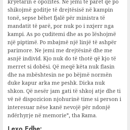
kryetarin e opozitës. Ne jemi të parët që po
shikojmë goditje të drejtësisë në kampin
tonë, sepse bëhet fjalë për ministra të
mandatit të parë, por nuk po i nxjerr nga
kampi. As po çuditemi dhe as po lëshojmë
një piptimë. Po mbajmë një linjë të ashpër
parimore. Ne jemi me drejtësinë dhe me
asnjë individ. Kjo nuk do të thotë që kjo të
merret si dobësi. Që meqë këta nuk flasin
dhe na mbështesin ne po bëjmë normën
duke kapur arka me peshk. Dicka nuk
shkon. Që nesër jam gati të shkoj atje dhe ti
vë në dispozicion njohurinë time si person i
interesuar nëse kanë nevojë për ndonjë
ndërhyrje në memorie”, tha Rama.
Lexo Edhe: