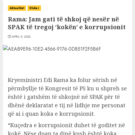
Aktualitet
Slider
Rama: Jam gati të shkoj që nesër në
SPAK të tregoj ‘kokën’ e korrupsionit
APRIL 9, 2022
Kryeministri Edi Rama ka folur sërish në
përmbyllje të Kongresit të PS ku u shpreh se
është i gatshëm të shkojnë në SPAK për të
dhënë deklaratat e tij në lidhje me personat
që ai i quan koka e korrupsionit.
“Kuçedra e korrupsionit duhet të goditet në
kokë. Nëse duan ta dinë kush është koka