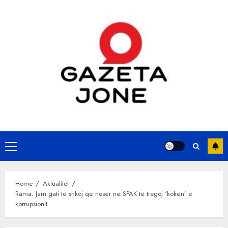
Skip
to
content
Primary
Menu
Home
Aktualitet
Rama: Jam gati të shkoj që nesër në SPAK të tregoj ‘kokën’ e
korrupsionit