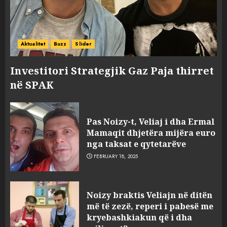
FOTO/ Persona të maskuar
sulmuan “One Albania”,
Aktualitet
Buzz
Slider
ngjarja u fsheh. A u vodhën
serverat?
Investitori Strategjik Gaz Paja thirret
3
MARCH 25, 2025
në SPAK
Prokuroria jep pretencën, ja
çfarë dënimi kërkon për
Pas Noizy-t, Veliaj i dha Ermal
Mariela dhe Antonela
Mamaqit dhjetëra mijëra euro
Berishën
nga taksat e qytetarëve
4
MARCH 25, 2025
FEBRUARY 18, 2025
“Ai që drejtonte makinën më
Noizy braktis Veliajn në ditën
ngjau me Talo Çelën”,
më të zezë, reperi i pabesë me
dëshmia e Nuredin Dumanit
kryebashkiakun që i dha
flet për PERSONAT që e