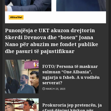
Aktualitet
Punonjësja e UKT akuzon drejtorin
Skerdi Drenova dhe “bosen” Joana
Nano për abuzim me fondet publike
dhe pasuri të pajustifikuar
FOTO/ Persona të maskuar
sulmuan “One Albania”,
ngjarja u fsheh. A u vodhën
serverat?
MARCH 25, 2025
Prokuroria jep pretencën, ja
çfarë dënimi kërkon për