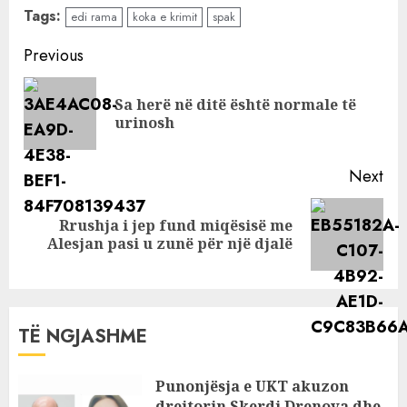
Është për
Tags:
edi rama
koka e krimit
spak
mbrojtje, nuk jam
i shqetësuar. Në
Continue
Previous
Kiev do të shkoj
Reading
nëse më vjen
Sa herë në ditë është normale të
Pre
radha
urinosh
pos
Next
Rrushja i jep fund miqësisë me
Next
Alesjan pasi u zunë për një djalë
post:
TË NGJASHME
Punonjësja e UKT akuzon
drejtorin Skerdi Drenova dhe