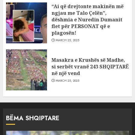
“Ai që drejtonte makinën më
ngjau me Talo Çelën”,
dëshmia e Nuredin Dumanit
flet për PERSONAT që e
plagosën!
MARCH 25, 2025
Masakra e Krushës së Madhe,
si serbët vranë 243 SHQIPTARË
në një vend
MARCH 25, 2025
BËMA SHQIPTARE