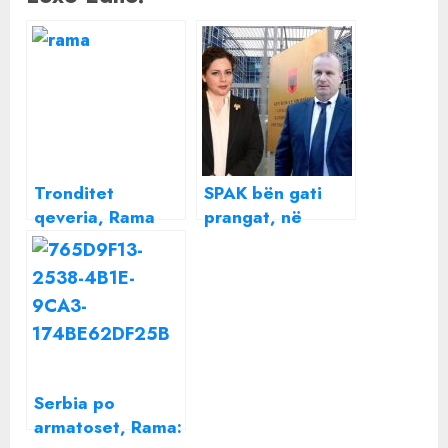
Tronditet
SPAK bën gati
qeveria, Rama
prangat, në
dorëzon të vetët
shënjestër
për
strategjikët Olta
inceneratorët:
Xhaçka dhe Artan
SPAK bën gati
Gaçi? Çfarë tha
prangat për
Rama sot për
Veliajn dhe
Jorgo Goron
Ahmetajn
Serbia po
armatoset, Rama: