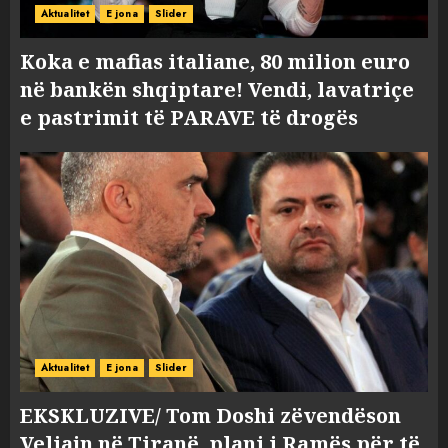
Aktualitet
E jona
Slider
Koka e mafias italiane, 80 milion euro
në bankën shqiptare! Vendi, lavatriçe
e pastrimit të PARAVE të drogës
Aktualitet
E jona
Slider
EKSKLUZIVE/ Tom Doshi zëvendëson
Veliajn në Tiranë, plani i Ramës për të