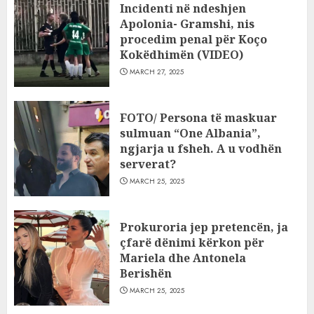
Incidenti në ndeshjen
Apolonia- Gramshi, nis
procedim penal për Koço
Kokëdhimën (VIDEO)
MARCH 27, 2025
FOTO/ Persona të maskuar
sulmuan “One Albania”,
ngjarja u fsheh. A u vodhën
serverat?
MARCH 25, 2025
Prokuroria jep pretencën, ja
çfarë dënimi kërkon për
Mariela dhe Antonela
Berishën
MARCH 25, 2025