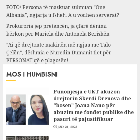
FOTO/ Persona të maskuar sulmuan “One
Albania”, ngjarja u fsheh. A u vodhën serverat?
Prokuroria jep pretencën, ja çfarë dënimi
kërkon për Mariela dhe Antonela Berishën
“Ai që drejtonte makinën më ngjau me Talo
Çelën”, dëshmia e Nuredin Dumanit flet për
PERSONAT që e plagosën!
MOS I HUMBISNI
Punonjësja e UKT akuzon
drejtorin Skerdi Drenova dhe
“bosen” Joana Nano për
abuzim me fondet publike dhe
pasuri të pajustifikuar
JULY 24, 2025