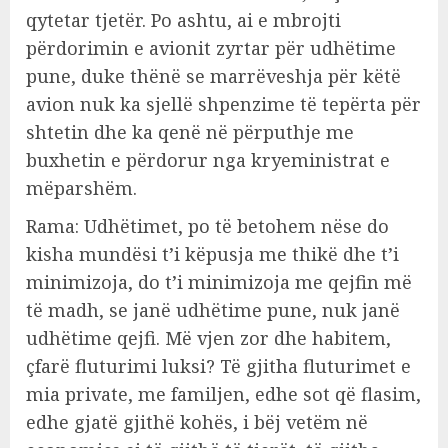
qytetar tjetër. Po ashtu, ai e mbrojti
përdorimin e avionit zyrtar për udhëtime
pune, duke thënë se marrëveshja për këtë
avion nuk ka sjellë shpenzime të tepërta për
shtetin dhe ka qenë në përputhje me
buxhetin e përdorur nga kryeministrat e
mëparshëm.
Rama: Udhëtimet, po të betohem nëse do
kisha mundësi t’i këpusja me thikë dhe t’i
minimizoja, do t’i minimizoja me qejfin më
të madh, se janë udhëtime pune, nuk janë
udhëtime qejfi. Më vjen zor dhe habitem,
çfarë fluturimi luksi? Të gjitha fluturimet e
mia private, me familjen, edhe sot që flasim,
edhe gjatë gjithë kohës, i bëj vetëm në