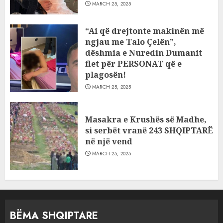
MARCH 25, 2025
“Ai që drejtonte makinën më
ngjau me Talo Çelën”,
dëshmia e Nuredin Dumanit
flet për PERSONAT që e
plagosën!
MARCH 25, 2025
Masakra e Krushës së Madhe,
si serbët vranë 243 SHQIPTARË
në një vend
MARCH 25, 2025
BËMA SHQIPTARE