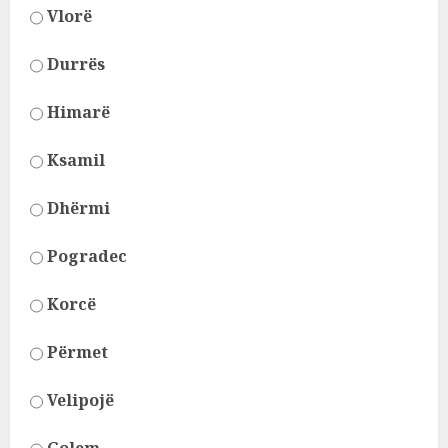
Vlorë
Durrës
Himarë
Ksamil
Dhërmi
Pogradec
Korcë
Përmet
Velipojë