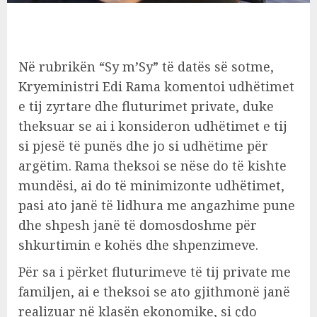
Në rubrikën “Sy m’Sy” të datës së sotme,
Kryeministri Edi Rama komentoi udhëtimet
e tij zyrtare dhe fluturimet private, duke
theksuar se ai i konsideron udhëtimet e tij
si pjesë të punës dhe jo si udhëtime për
argëtim. Rama theksoi se nëse do të kishte
mundësi, ai do të minimizonte udhëtimet,
pasi ato janë të lidhura me angazhime pune
dhe shpesh janë të domosdoshme për
shkurtimin e kohës dhe shpenzimeve.
Për sa i përket fluturimeve të tij private me
familjen, ai e theksoi se ato gjithmonë janë
realizuar në klasën ekonomike, si çdo