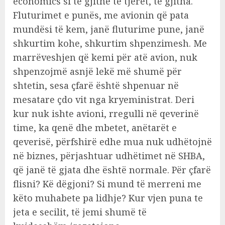
economics si të gjithë të tjerët, të gjitha.
Fluturimet e punës, me avionin që pata
mundësi të kem, janë fluturime pune, janë
shkurtim kohe, shkurtim shpenzimesh. Me
marrëveshjen që kemi për atë avion, nuk
shpenzojmë asnjë lekë më shumë për
shtetin, sesa çfarë është shpenuar në
mesatare çdo vit nga kryeministrat. Deri
kur nuk ishte avioni, rregulli në qeverinë
time, ka qenë dhe mbetet, anëtarët e
qeverisë, përfshirë edhe mua nuk udhëtojnë
në biznes, përjashtuar udhëtimet në SHBA,
që janë të gjata dhe është normale. Për çfarë
flisni? Kë dëgjoni? Si mund të merreni me
këto muhabete pa lidhje? Kur vjen puna te
jeta e secilit, të jemi shumë të