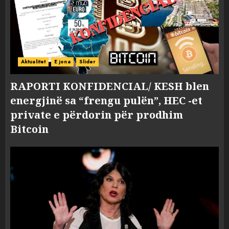
Aktualitet
E jona
Slider
RAPORTI KONFIDENCIAL/ KESH blen
energjinë sa “frengu pulën”, HEC -et
private e përdorin për prodhim
Bitcoin