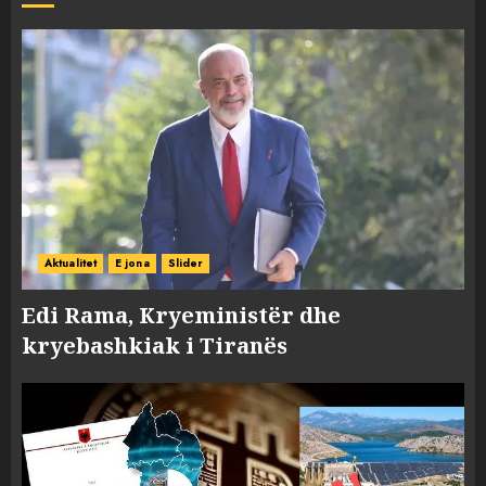
Aktualitet
E jona
Slider
Edi Rama, Kryeministër dhe
kryebashkiak i Tiranës