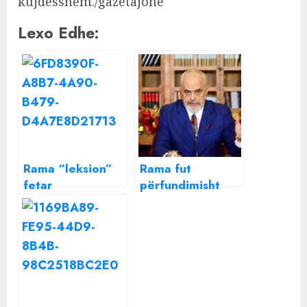
kujdesshëm./gazetajone
Lexo Edhe:
Rama “leksion”
Rama fut
fetar
përfundimisht
biznesmenëve:
Gent Sejkon “në
Kur të shkoni në
thes”, BSH do të
botën tjetër, Zoti
shërbejë si
do iu thotë: “Si
agjent kredie i
fituat aq shumë
qeverisë për
lekë në kohë
bizneset e
lufte”
mesme dhe të