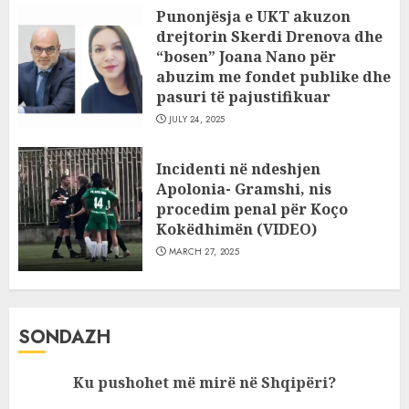
Punonjësja e UKT akuzon
drejtorin Skerdi Drenova dhe
“bosen” Joana Nano për
abuzim me fondet publike dhe
pasuri të pajustifikuar
JULY 24, 2025
Incidenti në ndeshjen
Apolonia- Gramshi, nis
procedim penal për Koço
Kokëdhimën (VIDEO)
MARCH 27, 2025
SONDAZH
Ku pushohet më mirë në Shqipëri?