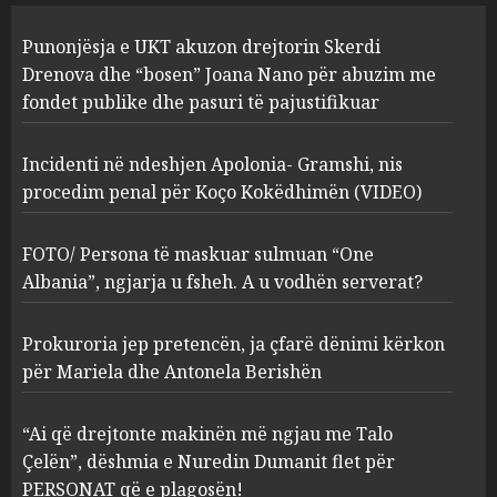
FOTO/ Persona të maskuar
Punonjësja e UKT akuzon drejtorin Skerdi
sulmuan “One Albania”,
ngjarja u fsheh. A u vodhën
Drenova dhe “bosen” Joana Nano për abuzim me
serverat?
fondet publike dhe pasuri të pajustifikuar
3
MARCH 25, 2025
Incidenti në ndeshjen Apolonia- Gramshi, nis
procedim penal për Koço Kokëdhimën (VIDEO)
Prokuroria jep pretencën, ja
çfarë dënimi kërkon për
Mariela dhe Antonela
FOTO/ Persona të maskuar sulmuan “One
Berishën
Albania”, ngjarja u fsheh. A u vodhën serverat?
4
MARCH 25, 2025
Prokuroria jep pretencën, ja çfarë dënimi kërkon
“Ai që drejtonte makinën më
për Mariela dhe Antonela Berishën
ngjau me Talo Çelën”,
dëshmia e Nuredin Dumanit
“Ai që drejtonte makinën më ngjau me Talo
flet për PERSONAT që e
Çelën”, dëshmia e Nuredin Dumanit flet për
plagosën!
5
PERSONAT që e plagosën!
MARCH 25, 2025