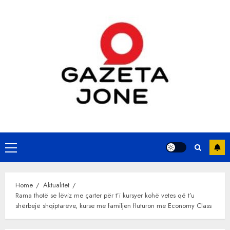
Skip
to
content
Primary
Menu
Home
Aktualitet
Rama thotë se lëviz me çarter për t’i kursyer kohë vetes që t’u
shërbejë shqiptarëve, kurse me familjen fluturon me Economy Class