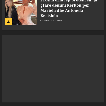
“Ai që drejtonte makinën më
ngjau me Talo Çelën”,
dëshmia e Nuredin Dumanit
flet për PERSONAT që e
plagosën!
5
MARCH 25, 2025
Punonjësja e UKT akuzon
drejtorin Skerdi Drenova dhe
“bosen” Joana Nano për
abuzim me fondet publike dhe
pasuri të pajustifikuar
1
JULY 24, 2025
Incidenti në ndeshjen
Apolonia- Gramshi, nis
procedim penal për Koço
Kokëdhimën (VIDEO)
2
MARCH 27, 2025