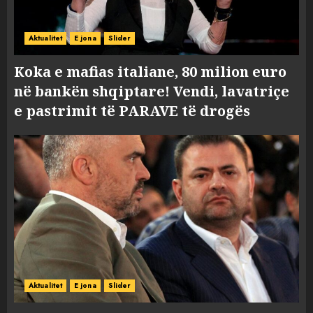
Aktualitet
E jona
Slider
Koka e mafias italiane, 80 milion euro
në bankën shqiptare! Vendi, lavatriçe
e pastrimit të PARAVE të drogës
Aktualitet
E jona
Slider