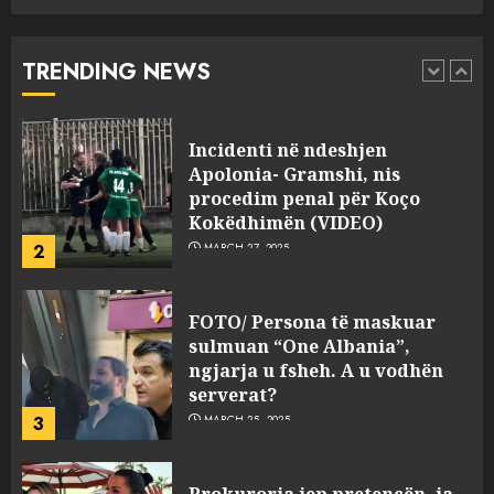
Apolonia- Gramshi, nis
procedim penal për Koço
Kokëdhimën (VIDEO)
TRENDING NEWS
2
MARCH 27, 2025
FOTO/ Persona të maskuar
sulmuan “One Albania”,
ngjarja u fsheh. A u vodhën
serverat?
3
MARCH 25, 2025
Prokuroria jep pretencën, ja
çfarë dënimi kërkon për
Mariela dhe Antonela
Berishën
4
MARCH 25, 2025