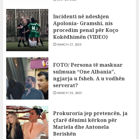
Incidenti në ndeshjen
Apolonia- Gramshi, nis
procedim penal për Koço
Kokëdhimën (VIDEO)
MARCH 27, 2025
FOTO/ Persona të maskuar
sulmuan “One Albania”,
ngjarja u fsheh. A u vodhën
serverat?
MARCH 25, 2025
Prokuroria jep pretencën, ja
çfarë dënimi kërkon për
Mariela dhe Antonela
Berishën