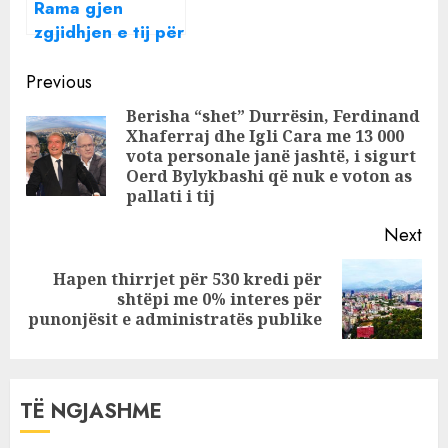
Rama gjen
vogla
zgjidhjen e tij për
të kursyer naftë:
Continue
Nga data 3 prill e
Previous
diela e parë e
Reading
Berisha “shet” Durrësin, Ferdinand
muajit nis pa
Xhaferraj dhe Igli Cara me 13 000
Pre
makina
vota personale janë jashtë, i sigurt
pos
Oerd Bylykbashi që nuk e voton as
pallati i tij
Next
Hapen thirrjet për 530 kredi për
Next
shtëpi me 0% interes për
post:
punonjësit e administratës publike
TË NGJASHME