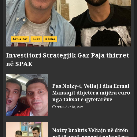
Aktualitet
Buzz
Slider
Investitori Strategjik Gaz Paja thirret
në SPAK
FOTO/ Persona të maskuar
sulmuan “One Albania”,
Pas Noizy-t, Veliaj i dha Ermal
ngjarja u fsheh. A u vodhën
Mamaqit dhjetëra mijëra euro
serverat?
nga taksat e qytetarëve
3
MARCH 25, 2025
FEBRUARY 18, 2025
Prokuroria jep pretencën, ja
Noizy braktis Veliajn në ditën
çfarë dënimi kërkon për
më të zezë, reperi i pabesë me