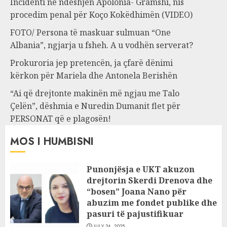
Incidenti në ndeshjen Apolonia- Gramshi, nis
procedim penal për Koço Kokëdhimën (VIDEO)
FOTO/ Persona të maskuar sulmuan “One
Albania”, ngjarja u fsheh. A u vodhën serverat?
Prokuroria jep pretencën, ja çfarë dënimi
kërkon për Mariela dhe Antonela Berishën
“Ai që drejtonte makinën më ngjau me Talo
Çelën”, dëshmia e Nuredin Dumanit flet për
PERSONAT që e plagosën!
MOS I HUMBISNI
Punonjësja e UKT akuzon
drejtorin Skerdi Drenova dhe
“bosen” Joana Nano për
abuzim me fondet publike dhe
pasuri të pajustifikuar
JULY 24, 2025