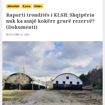
Aktualitet
E jona
Slider
Raporti tronditës i KLSH: Shqipëria
nuk ka asnjë kokërr grurë rezervë?
(Dokumenti)
OCTOBER 13, 2023