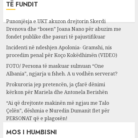
TË FUNDIT
Punonjësja e UKT akuzon drejtorin Skerdi
Drenova dhe “bosen” Joana Nano për abuzim me
fondet publike dhe pasuri të pajustifikuar
Incidenti në ndeshjen Apolonia- Gramshi, nis
procedim penal për Koço Kokëdhimën (VIDEO)
FOTO/ Persona të maskuar sulmuan “One
Albania”, ngjarja u fsheh. A u vodhën serverat?
Prokuroria jep pretencën, ja çfarë dënimi
kërkon për Mariela dhe Antonela Berishën
“Ai që drejtonte makinën më ngjau me Talo
Çelën”, dëshmia e Nuredin Dumanit flet për
PERSONAT që e plagosën!
MOS I HUMBISNI