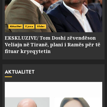
Aktualitet
E jona
Slider
EKSKLUZIVE/ Tom Doshi zëvendëson
Veliajn në Tiranë, plani i Ramës për të
fituar kryeqytetin
AKTUALITET