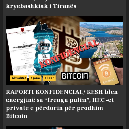
kryebashkiak i Tiranës
Aktualitet
E jona
Slider
RAPORTI KONFIDENCIAL/ KESH blen
energjinë sa “frengu pulën”, HEC -et
private e përdorin për prodhim
Bitcoin