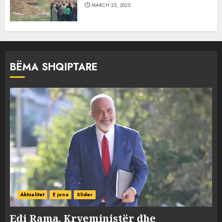
MARCH 25, 2025
BËMA SHQIPTARE
Aktualitet
E jona
Slider
Edi Rama, Kryeministër dhe