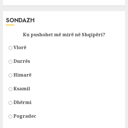
SONDAZH
Ku pushohet më mirë në Shqipëri?
Vlorë
Durrës
Himarë
Ksamil
Dhërmi
Pogradec