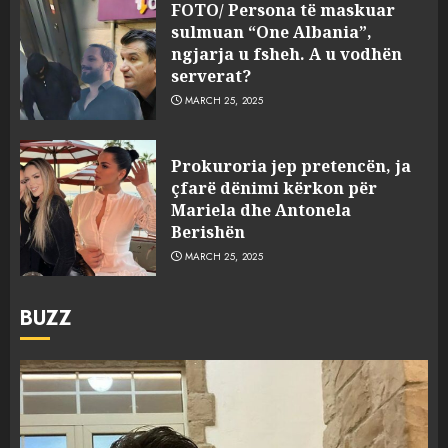
FOTO/ Persona të maskuar
sulmuan “One Albania”,
ngjarja u fsheh. A u vodhën
serverat?
MARCH 25, 2025
Prokuroria jep pretencën, ja
çfarë dënimi kërkon për
Mariela dhe Antonela
Berishën
MARCH 25, 2025
BUZZ