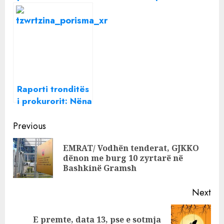
Onkologjikun/
nuk ka efekt! Për
Situatë
20 mijë analiza u
alarmante,
morën Lekët pa u
mungesë buxheti,
bërë
stafi, aparaturash
Raporti tronditës
i prokurorit: Nëna
i dha ilaçin
Continue
vdekjeprurës
Previous
vajzës përmes
Reading
EMRAT/ Vodhën tenderat, GJKKO
ushqimit
Pre
dënon me burg 10 zyrtarë në
pos
Bashkinë Gramsh
Next
E premte, data 13, pse e sotmja
Next