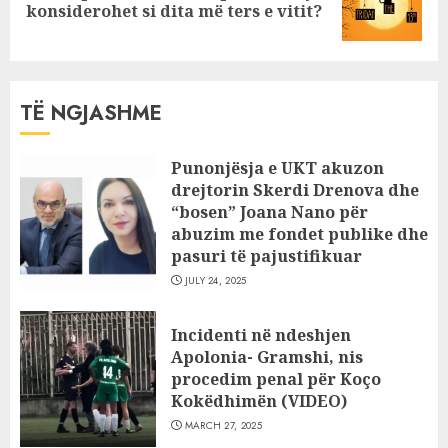
konsiderohet si dita më ters e vitit?
post:
TË NGJASHME
Punonjësja e UKT akuzon
drejtorin Skerdi Drenova dhe
“bosen” Joana Nano për
abuzim me fondet publike dhe
pasuri të pajustifikuar
JULY 24, 2025
Incidenti në ndeshjen
Apolonia- Gramshi, nis
procedim penal për Koço
Kokëdhimën (VIDEO)
MARCH 27, 2025