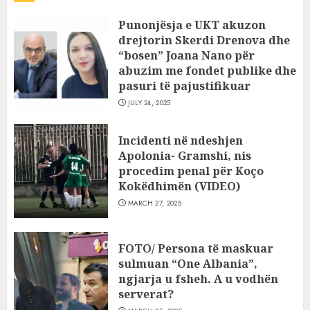
Punonjësja e UKT akuzon
drejtorin Skerdi Drenova dhe
“bosen” Joana Nano për
abuzim me fondet publike dhe
pasuri të pajustifikuar
JULY 24, 2025
Incidenti në ndeshjen
Apolonia- Gramshi, nis
procedim penal për Koço
Kokëdhimën (VIDEO)
MARCH 27, 2025
FOTO/ Persona të maskuar
sulmuan “One Albania”,
ngjarja u fsheh. A u vodhën
serverat?