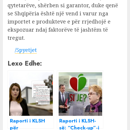
qytetarëve, shërben si garantor, duke qenë
se Shqipëria është një vend i varur nga
importet e produkteve e për rrjedhojë e
ekspozuar ndaj faktorëve të jashtëm të
tregut.
/5pyetjet
Lexo Edhe:
Raporti i KLSH
Raporti i KLSH-
për
së: “Check-up”-i