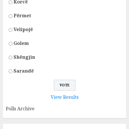
Korcë
Përmet
Velipojë
Golem
Shëngjin
Sarandë
View Results
Polls Archive