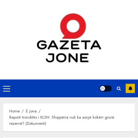
Skip
to
content
Primary
Menu
Home
E jona
Raporti tronditës i KLSH: Shqipëria nuk ka asnjë kokërr grurë
rezervë? (Dokumenti)