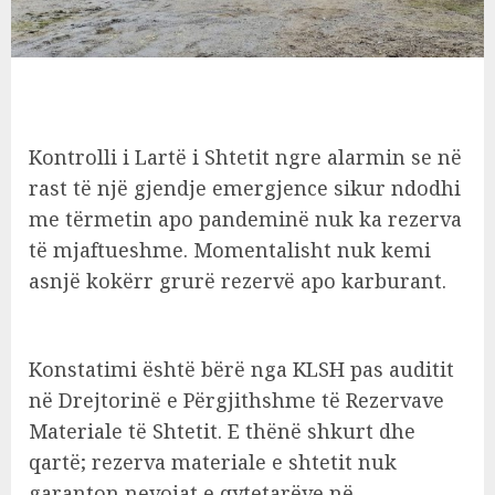
Kontrolli i Lartë i Shtetit ngre alarmin se në
rast të një gjendje emergjence sikur ndodhi
me tërmetin apo pandeminë nuk ka rezerva
të mjaftueshme. Momentalisht nuk kemi
asnjë kokërr grurë rezervë apo karburant.
Konstatimi është bërë nga KLSH pas auditit
në Drejtorinë e Përgjithshme të Rezervave
Materiale të Shtetit. E thënë shkurt dhe
qartë; rezerva materiale e shtetit nuk
garanton nevojat e qytetarëve në