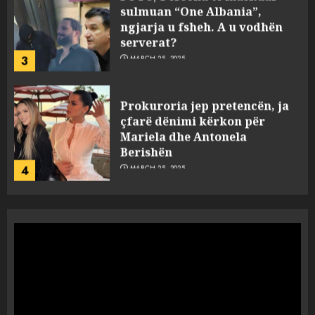
sulmuan “One Albania”,
ngjarja u fsheh. A u vodhën
serverat?
3
MARCH 25, 2025
Prokuroria jep pretencën, ja
çfarë dënimi kërkon për
Mariela dhe Antonela
Berishën
4
MARCH 25, 2025
“Ai që drejtonte makinën më
ngjau me Talo Çelën”,
dëshmia e Nuredin Dumanit
flet për PERSONAT që e
plagosën!
5
MARCH 25, 2025