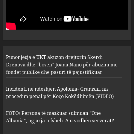
Punonjësja e UKT akuzon
drejtorin Skerdi Drenova dhe
“bosen” Joana Nano për
abuzim me fondet publike dhe
pasuri të pajustifikuar
1
JULY 24, 2025
Incidenti në ndeshjen
Punonjësja e UKT akuzon drejtorin Skerdi
Apolonia- Gramshi, nis
procedim penal për Koço
Drenova dhe “bosen” Joana Nano për abuzim me
Kokëdhimën (VIDEO)
fondet publike dhe pasuri të pajustifikuar
2
MARCH 27, 2025
Incidenti në ndeshjen Apolonia- Gramshi, nis
procedim penal për Koço Kokëdhimën (VIDEO)
FOTO/ Persona të maskuar
sulmuan “One Albania”,
ngjarja u fsheh. A u vodhën
FOTO/ Persona të maskuar sulmuan “One
serverat?
Albania”, ngjarja u fsheh. A u vodhën serverat?
3
MARCH 25, 2025