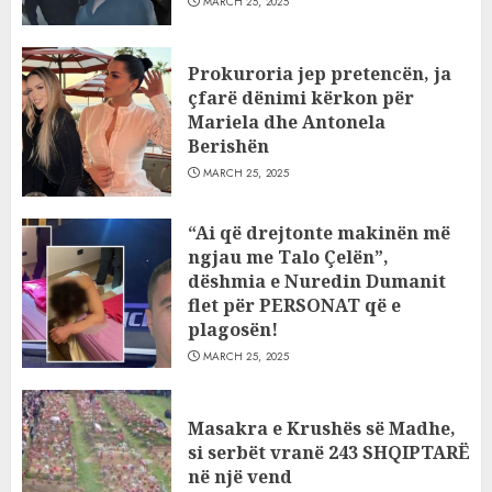
MARCH 25, 2025
Prokuroria jep pretencën, ja
çfarë dënimi kërkon për
Mariela dhe Antonela
Berishën
MARCH 25, 2025
“Ai që drejtonte makinën më
ngjau me Talo Çelën”,
dëshmia e Nuredin Dumanit
flet për PERSONAT që e
plagosën!
MARCH 25, 2025
Masakra e Krushës së Madhe,
si serbët vranë 243 SHQIPTARË
në një vend