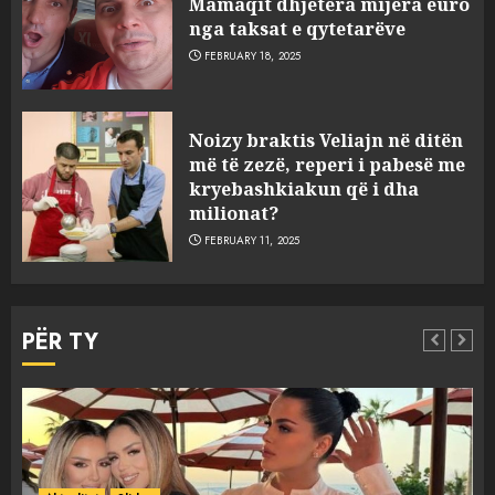
Mamaqit dhjetëra mijëra euro
nga taksat e qytetarëve
FEBRUARY 18, 2025
FOTO/ Persona të maskuar
Noizy braktis Veliajn në ditën
sulmuan “One Albania”,
më të zezë, reperi i pabesë me
ngjarja u fsheh. A u vodhën
kryebashkiakun që i dha
serverat?
milionat?
3
MARCH 25, 2025
FEBRUARY 11, 2025
Prokuroria jep pretencën, ja
çfarë dënimi kërkon për
PËR TY
Mariela dhe Antonela
Berishën
4
MARCH 25, 2025
“Ai që drejtonte makinën më
Aktualitet
Slider
ngjau me Talo Çelën”,