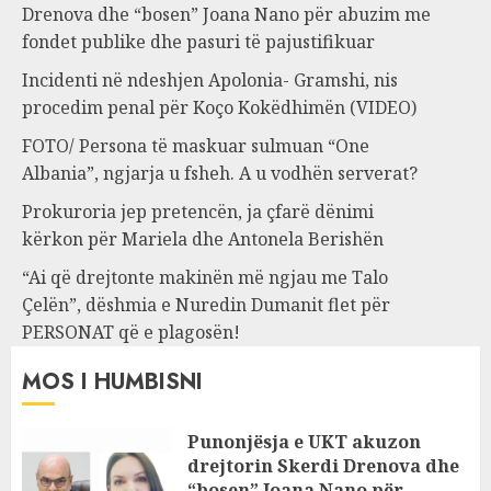
Drenova dhe “bosen” Joana Nano për abuzim me
fondet publike dhe pasuri të pajustifikuar
Incidenti në ndeshjen Apolonia- Gramshi, nis
procedim penal për Koço Kokëdhimën (VIDEO)
FOTO/ Persona të maskuar sulmuan “One
Albania”, ngjarja u fsheh. A u vodhën serverat?
Prokuroria jep pretencën, ja çfarë dënimi
kërkon për Mariela dhe Antonela Berishën
“Ai që drejtonte makinën më ngjau me Talo
Çelën”, dëshmia e Nuredin Dumanit flet për
PERSONAT që e plagosën!
MOS I HUMBISNI
Punonjësja e UKT akuzon
drejtorin Skerdi Drenova dhe
“bosen” Joana Nano për