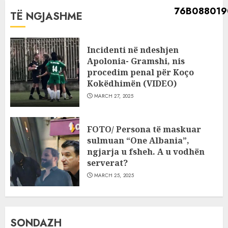
TË NGJASHME
Incidenti në ndeshjen
Apolonia- Gramshi, nis
procedim penal për Koço
Kokëdhimën (VIDEO)
MARCH 27, 2025
FOTO/ Persona të maskuar
sulmuan “One Albania”,
ngjarja u fsheh. A u vodhën
serverat?
MARCH 25, 2025
SONDAZH