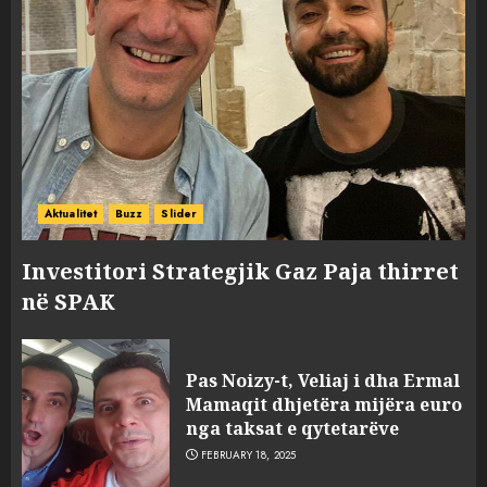
Aktualitet
Buzz
Slider
Investitori Strategjik Gaz Paja thirret
në SPAK
Pas Noizy-t, Veliaj i dha Ermal
Mamaqit dhjetëra mijëra euro
nga taksat e qytetarëve
FEBRUARY 18, 2025