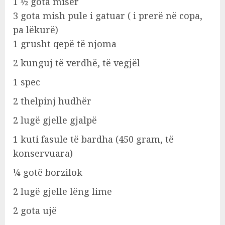
1 ½ gota misër
3 gota mish pule i gatuar ( i prerë në copa,
pa lëkurë)
1 grusht qepë të njoma
2 kunguj të verdhë, të vegjël
1 spec
2 thelpinj hudhër
2 lugë gjelle gjalpë
1 kuti fasule të bardha (450 gram, të
konservuara)
¼ gotë borzilok
2 lugë gjelle lëng lime
2 gota ujë