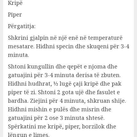
Kripë
Piper
Përgatitja:
Shkrini gjalpin në një enë në temperaturë
mesatare. Hidhni specin dhe skuqeni për 3-4
minuta.
Shtoni kungullin dhe qepët e njoma dhe
gatuajini për 3-4 minuta derisa të zbuten.
Hidhni hudhrat, ½ lugë çaji kripë dhe pak
piper të zi. Shtoni 2 gota ujë dhe fasulet e
bardha. Ziejini për 4 minuta, shkruan shije.
Hidhni mishin e pulës dhe misrin dhe
gatuajini për 2 ose 3 minuta shtesë.
Spërkatini me kripë, piper, borzilok dhe
lëngun e limes.