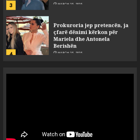
3
MARCH 25, 2025
Prokuroria jep pretencën, ja
çfarë dënimi kërkon për
Mariela dhe Antonela
Berishën
4
MARCH 25, 2025
“Ai që drejtonte makinën më
ngjau me Talo Çelën”,
dëshmia e Nuredin Dumanit
flet për PERSONAT që e
plagosën!
5
MARCH 25, 2025
Punonjësja e UKT akuzon
drejtorin Skerdi Drenova dhe
“bosen” Joana Nano për
abuzim me fondet publike dhe