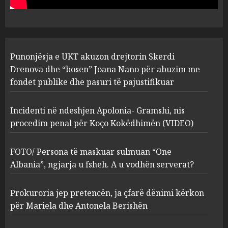
pasuri të pajustifikuar
1
JULY 24, 2025
Incidenti në ndeshjen
Punonjësja e UKT akuzon drejtorin Skerdi
Apolonia- Gramshi, nis
procedim penal për Koço
Drenova dhe “bosen” Joana Nano për abuzim me
Kokëdhimën (VIDEO)
fondet publike dhe pasuri të pajustifikuar
2
MARCH 27, 2025
Incidenti në ndeshjen Apolonia- Gramshi, nis
procedim penal për Koço Kokëdhimën (VIDEO)
FOTO/ Persona të maskuar
sulmuan “One Albania”,
ngjarja u fsheh. A u vodhën
FOTO/ Persona të maskuar sulmuan “One
serverat?
Albania”, ngjarja u fsheh. A u vodhën serverat?
3
MARCH 25, 2025
Prokuroria jep pretencën, ja çfarë dënimi kërkon
Prokuroria jep pretencën, ja
për Mariela dhe Antonela Berishën
çfarë dënimi kërkon për
Mariela dhe Antonela