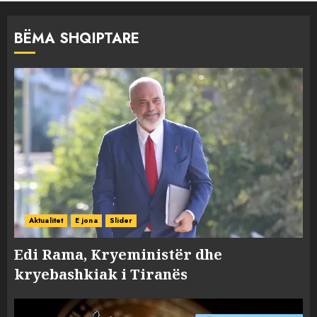
BËMA SHQIPTARE
Aktualitet
E jona
Slider
Edi Rama, Kryeministër dhe
kryebashkiak i Tiranës