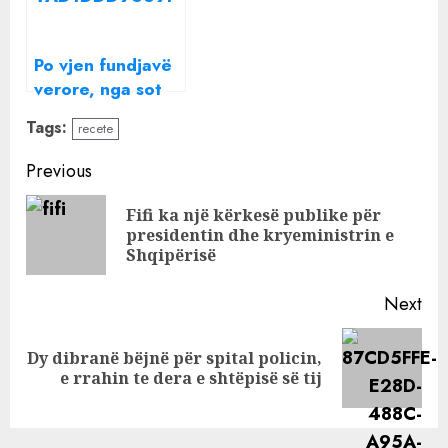
Po vjen fundjavë
verore, nga sot
rriten
Tags:
recete
temperaturat
Continue
Previous
Reading
Fifi ka një kërkesë publike për
Pre
presidentin dhe kryeministrin e
pos
Shqipërisë
Next
Dy dibranë bëjnë për spital policin,
Next
e rrahin te dera e shtëpisë së tij
post: