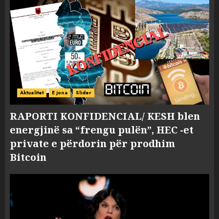
Aktualitet
E jona
Slider
RAPORTI KONFIDENCIAL/ KESH blen
energjinë sa “frengu pulën”, HEC -et
private e përdorin për prodhim
Bitcoin