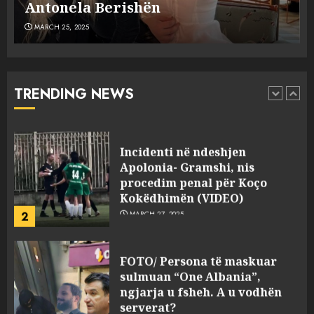
MARCH 25, 2025
plagosën!
MARCH 25, 2025
Punonjësja e UKT akuzon
drejtorin Skerdi Drenova dhe
“bosen” Joana Nano për
abuzim me fondet publike dhe
TRENDING NEWS
pasuri të pajustifikuar
1
JULY 24, 2025
Incidenti në ndeshjen
Apolonia- Gramshi, nis
procedim penal për Koço
Kokëdhimën (VIDEO)
2
MARCH 27, 2025
FOTO/ Persona të maskuar
sulmuan “One Albania”,
ngjarja u fsheh. A u vodhën
serverat?