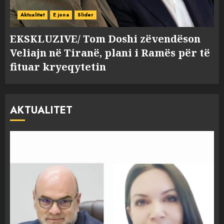
Aktualitet
E jona
Slider
EKSKLUZIVE/ Tom Doshi zëvendëson
Veliajn në Tiranë, plani i Ramës për të
fituar kryeqytetin
AKTUALITET