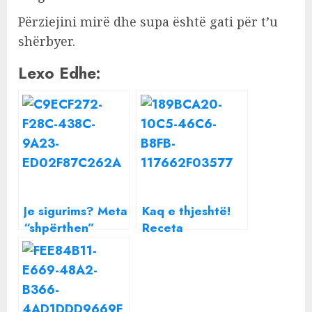
Përziejini mirë dhe supa është gati për t’u
shërbyer.
Lexo Edhe:
Je sigurims? Meta
Kaq e thjeshtë!
“shpërthen”
Receta
kundër Nikollës:
tradicionale e
Je pulë, dele! Pas
byrekut të kripur
qëndron Rama-
me kungull
Basha