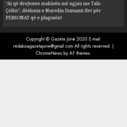
“Ai që drejtonte makinën më ngjau me Talo
Berishën
Çelën”, dëshmia e Nuredin Dumanit flet për
4
MARCH 25, 2025
PERSONAT që e plagosën!
“Ai që drejtonte makinën më
ngjau me Talo Çelën”,
Copyright © Gazeta Jonë 2020 E-mail:
dëshmia e Nuredin Dumanit
redaksiagazetajone@gmail.com
All rights reserved.
|
flet për PERSONAT që e
ChromeNews
by AF themes.
plagosën!
5
MARCH 25, 2025