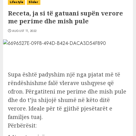
Lifestyle
Slider
Receta, ja si të gatuani supën verore
me perime dhe mish pule
AUGUST 11, 2022
Supa është padyshim një nga pjatat më të
rëndëshishme falë vlerave ushqyese që
ofron. Përgatiteni me perime dhe mish pule
dhe do t’ju shijojë shumë në këto ditë
verore. Ideale për të gjithë pjesëtarët e
familjes tuaj.
Përbërësit: