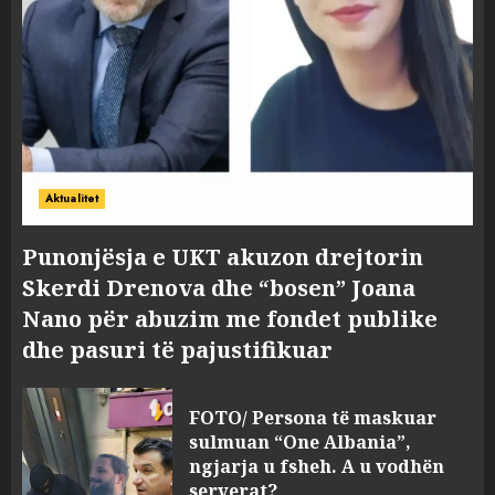
Aktualitet
Punonjësja e UKT akuzon drejtorin
Skerdi Drenova dhe “bosen” Joana
Nano për abuzim me fondet publike
dhe pasuri të pajustifikuar
FOTO/ Persona të maskuar
sulmuan “One Albania”,
ngjarja u fsheh. A u vodhën
serverat?