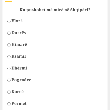
Ku pushohet më mirë në Shqipëri?
Vlorë
Durrës
Himarë
Ksamil
Dhërmi
Pogradec
Korcë
Përmet