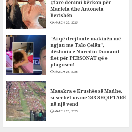
çfarë dënimi kërkon për
Mariela dhe Antonela
Berishën
MARCH 25, 2025
“Ai që drejtonte makinën më
ngjau me Talo Çelën”,
dëshmia e Nuredin Dumanit
flet për PERSONAT që e
plagosën!
MARCH 25, 2025
Masakra e Krushës së Madhe,
si serbët vranë 243 SHQIPTARË
në një vend
MARCH 25, 2025