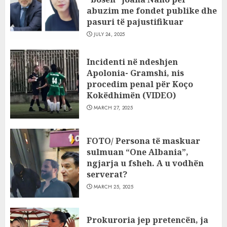
abuzim me fondet publike dhe
pasuri të pajustifikuar
JULY 24, 2025
Incidenti në ndeshjen
Apolonia- Gramshi, nis
procedim penal për Koço
Kokëdhimën (VIDEO)
MARCH 27, 2025
FOTO/ Persona të maskuar
sulmuan “One Albania”,
ngjarja u fsheh. A u vodhën
serverat?
MARCH 25, 2025
Prokuroria jep pretencën, ja