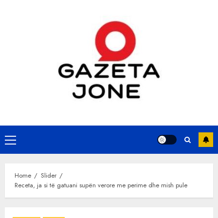
Skip
to
content
Primary
Menu
Home
Slider
Receta, ja si të gatuani supën verore me perime dhe mish pule