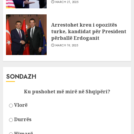
MARCH 21, 2025
Arrestohet kreu i opozitës
turke, kandidat për President
përballë Erdoganit
MARCH 19, 2025
SONDAZH
Ku pushohet më mirë në Shqipëri?
Vlorë
Durrës
Himarë