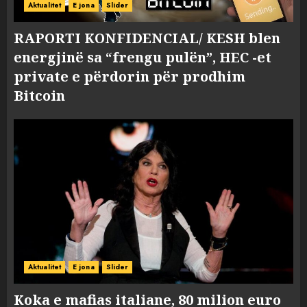
Aktualitet
E jona
Slider
RAPORTI KONFIDENCIAL/ KESH blen
energjinë sa “frengu pulën”, HEC -et
private e përdorin për prodhim
Bitcoin
Aktualitet
E jona
Slider
Koka e mafias italiane, 80 milion euro