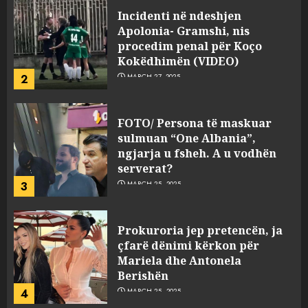
Incidenti në ndeshjen
Apolonia- Gramshi, nis
procedim penal për Koço
Kokëdhimën (VIDEO)
2
MARCH 27, 2025
FOTO/ Persona të maskuar
sulmuan “One Albania”,
ngjarja u fsheh. A u vodhën
serverat?
3
MARCH 25, 2025
Prokuroria jep pretencën, ja
çfarë dënimi kërkon për
Mariela dhe Antonela
Berishën
4
MARCH 25, 2025