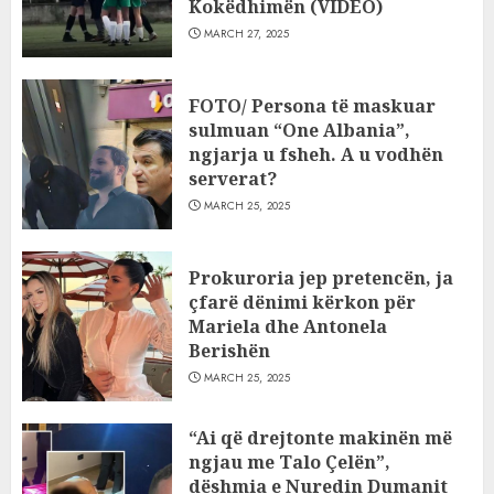
Kokëdhimën (VIDEO)
MARCH 27, 2025
FOTO/ Persona të maskuar
sulmuan “One Albania”,
ngjarja u fsheh. A u vodhën
serverat?
MARCH 25, 2025
Prokuroria jep pretencën, ja
çfarë dënimi kërkon për
Mariela dhe Antonela
Berishën
MARCH 25, 2025
“Ai që drejtonte makinën më
ngjau me Talo Çelën”,
dëshmia e Nuredin Dumanit