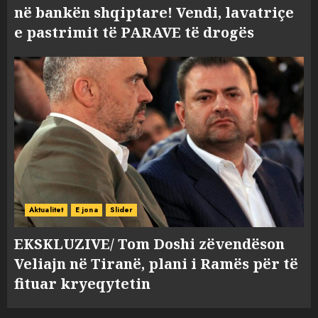
në bankën shqiptare! Vendi, lavatriçe
e pastrimit të PARAVE të drogës
Aktualitet
E jona
Slider
EKSKLUZIVE/ Tom Doshi zëvendëson
Veliajn në Tiranë, plani i Ramës për të
fituar kryeqytetin