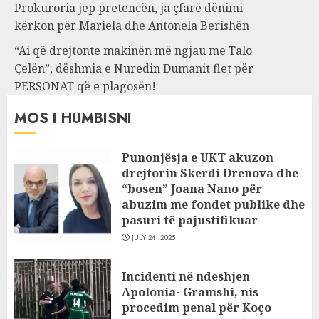
Prokuroria jep pretencën, ja çfarë dënimi
kërkon për Mariela dhe Antonela Berishën
“Ai që drejtonte makinën më ngjau me Talo
Çelën”, dëshmia e Nuredin Dumanit flet për
PERSONAT që e plagosën!
MOS I HUMBISNI
Punonjësja e UKT akuzon
drejtorin Skerdi Drenova dhe
“bosen” Joana Nano për
abuzim me fondet publike dhe
pasuri të pajustifikuar
JULY 24, 2025
Incidenti në ndeshjen
Apolonia- Gramshi, nis
procedim penal për Koço