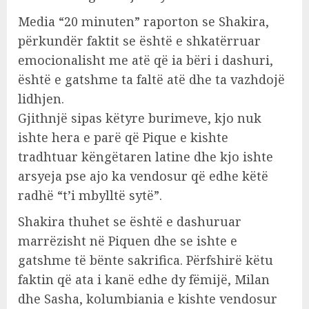
Media “20 minuten” raporton se Shakira,
përkundër faktit se është e shkatërruar
emocionalisht me atë që ia bëri i dashuri,
është e gatshme ta faltë atë dhe ta vazhdojë
lidhjen.
Gjithnjë sipas këtyre burimeve, kjo nuk
ishte hera e parë që Pique e kishte
tradhtuar këngëtaren latine dhe kjo ishte
arsyeja pse ajo ka vendosur që edhe këtë
radhë “t’i mbylltë sytë”.
Shakira thuhet se është e dashuruar
marrëzisht në Piquen dhe se ishte e
gatshme të bënte sakrifica. Përfshirë këtu
faktin që ata i kanë edhe dy fëmijë, Milan
dhe Sasha, kolumbiania e kishte vendosur