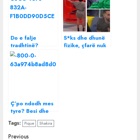
Do e falje
S*ks dhe dhunë
tradhtinë?
fizike, çfarë nuk
Fjoralba Ponari e
u pa në “Big
pranon: Po,
Brother VIP”!
vetëm nëse…
Zbulohen
prapaskenat
Ç’po ndodh mes
tyre? Besi dhe
Xhensila në ditët
Tags:
Pique
Shakira
më të vështira,
zbulohen detaje
Continue
Previous