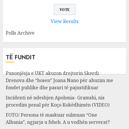
View Results
Polls Archive
TË FUNDIT
Punonjësja e UKT akuzon drejtorin Skerdi
Drenova dhe “bosen” Joana Nano për abuzim me
fondet publike dhe pasuri të pajustifikuar
Incidenti në ndeshjen Apolonia- Gramshi, nis
procedim penal për Koço Kokëdhimën (VIDEO)
FOTO/ Persona të maskuar sulmuan “One
Albania”, ngjarja u fsheh. A u vodhën serverat?