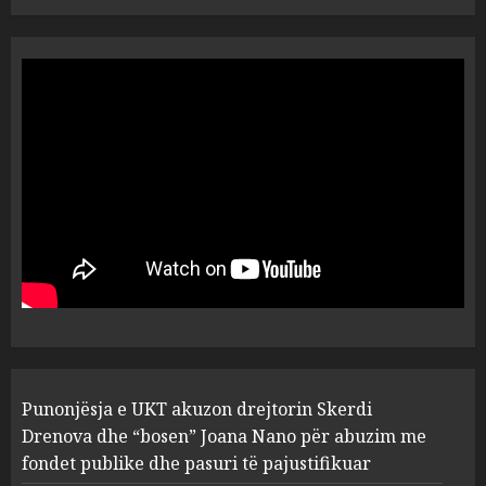
“Ai që drejtonte makinën më
ngjau me Talo Çelën”,
dëshmia e Nuredin Dumanit
flet për PERSONAT që e
plagosën!
5
MARCH 25, 2025
Punonjësja e UKT akuzon
drejtorin Skerdi Drenova dhe
“bosen” Joana Nano për
abuzim me fondet publike dhe
pasuri të pajustifikuar
1
JULY 24, 2025
Incidenti në ndeshjen
Punonjësja e UKT akuzon drejtorin Skerdi
Apolonia- Gramshi, nis
procedim penal për Koço
Drenova dhe “bosen” Joana Nano për abuzim me
Kokëdhimën (VIDEO)
fondet publike dhe pasuri të pajustifikuar
2
MARCH 27, 2025