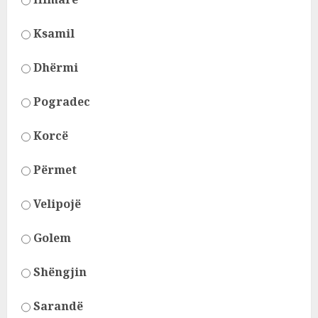
Ksamil
Dhërmi
Pogradec
Korcë
Përmet
Velipojë
Golem
Shëngjin
Sarandë