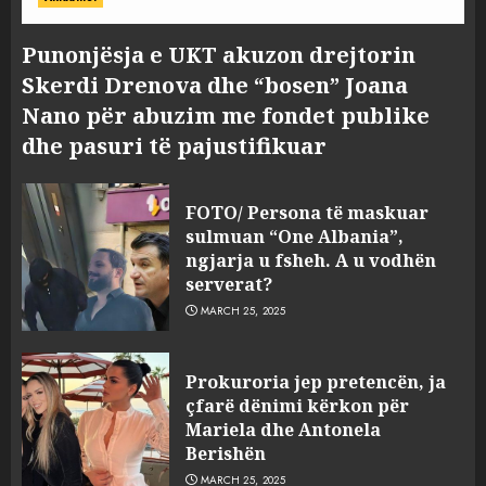
Punonjësja e UKT akuzon drejtorin
Skerdi Drenova dhe “bosen” Joana
Nano për abuzim me fondet publike
dhe pasuri të pajustifikuar
FOTO/ Persona të maskuar
sulmuan “One Albania”,
ngjarja u fsheh. A u vodhën
serverat?
MARCH 25, 2025
Prokuroria jep pretencën, ja
çfarë dënimi kërkon për
Mariela dhe Antonela
Berishën
MARCH 25, 2025