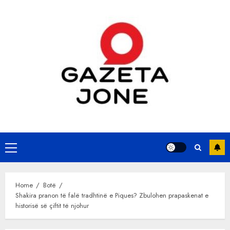
Skip
to
content
Primary
Menu
Home
Botë
Shakira pranon të falë tradhtinë e Piques? Zbulohen prapaskenat e
historisë së çiftit të njohur