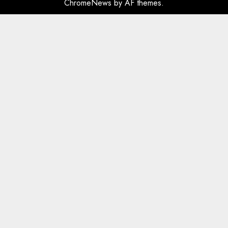
ChromeNews
by AF themes.
plagosën!
5
MARCH 25, 2025