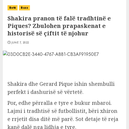
Botë
Buzz
Shakira pranon të falë tradhtinë e
Piques? Zbulohen prapaskenat e
historisë së çiftit të njohur
JUNE 7, 2022
Shakira dhe Gerard Pique ishin shembulli
perfekt i dashurisë së vërtetë.
Por, edhe përralla e tyre e bukur mbaroi.
Lajmi i tradhtisë së futbollistit, bëri xhiron
e rrjetit disa ditë më parë. Sot detaje të reja
kanë dalë nga lidhja e tyre.