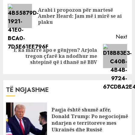
të reja rreth
Reading
ndarjes së çiftit
Arabi i propozon për martesë
Pre
Amber Heard: Jam më i mirë se ai
pos
plaku
Next
E ka marrë apo e gënjyen? Arjola
Next
tregon çfarë ka ndodhur me
post:
shtepinë që i dhanë në BBV
TË NGJASHME
Paqja është shumë afër,
Donald Trump: Po negociojmë
ndarjen e territoreve mes
Ukrainës dhe Rusisë