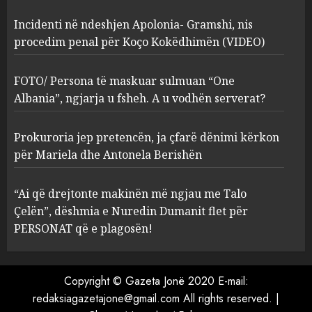
Incidenti në ndeshjen Apolonia- Gramshi, nis
procedim penal për Koço Kokëdhimën (VIDEO)
FOTO/ Persona të maskuar
sulmuan “One Albania”,
ngjarja u fsheh. A u vodhën
FOTO/ Persona të maskuar sulmuan “One
serverat?
Albania”, ngjarja u fsheh. A u vodhën serverat?
3
MARCH 25, 2025
Prokuroria jep pretencën, ja çfarë dënimi kërkon
Prokuroria jep pretencën, ja
për Mariela dhe Antonela Berishën
çfarë dënimi kërkon për
Mariela dhe Antonela
“Ai që drejtonte makinën më ngjau me Talo
Berishën
Çelën”, dëshmia e Nuredin Dumanit flet për
4
MARCH 25, 2025
PERSONAT që e plagosën!
“Ai që drejtonte makinën më
ngjau me Talo Çelën”,
Copyright © Gazeta Jonë 2020 E-mail:
dëshmia e Nuredin Dumanit
redaksiagazetajone@gmail.com
All rights reserved.
|
flet për PERSONAT që e