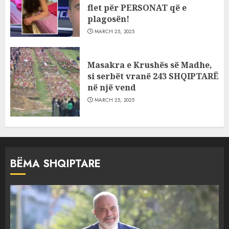
flet për PERSONAT që e
plagosën!
MARCH 25, 2025
Masakra e Krushës së Madhe,
si serbët vranë 243 SHQIPTARË
në një vend
MARCH 25, 2025
BËMA SHQIPTARE