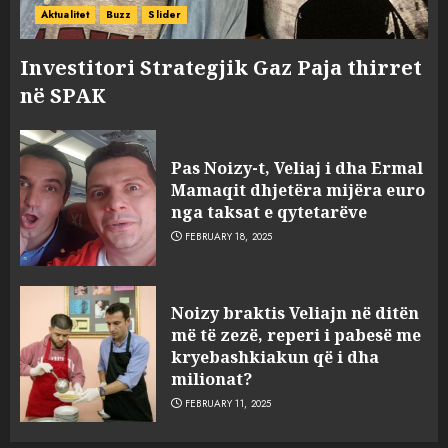
Aktualitet
Buzz
Slider
Investitori Strategjik Gaz Paja thirret
në SPAK
Pas Noizy-t, Veliaj i dha Ermal
Mamaqit dhjetëra mijëra euro
nga taksat e qytetarëve
FEBRUARY 18, 2025
FOTO/ Persona të maskuar
Noizy braktis Veliajn në ditën
sulmuan “One Albania”,
më të zezë, reperi i pabesë me
ngjarja u fsheh. A u vodhën
kryebashkiakun që i dha
serverat?
milionat?
3
MARCH 25, 2025
FEBRUARY 11, 2025