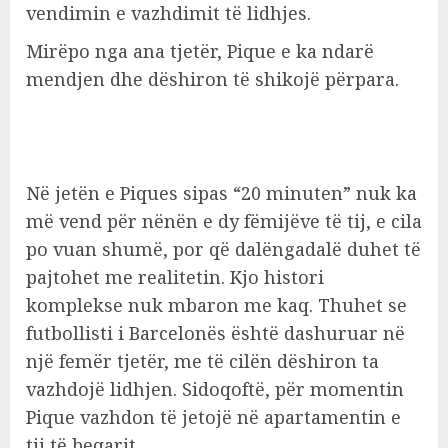
vendimin e vazhdimit të lidhjes.
Mirëpo nga ana tjetër, Pique e ka ndarë
mendjen dhe dëshiron të shikojë përpara.
Në jetën e Piques sipas “20 minuten” nuk ka
më vend për nënën e dy fëmijëve të tij, e cila
po vuan shumë, por që dalëngadalë duhet të
pajtohet me realitetin. Kjo histori
komplekse nuk mbaron me kaq. Thuhet se
futbollisti i Barcelonës është dashuruar në
një femër tjetër, me të cilën dëshiron ta
vazhdojë lidhjen. Sidoqoftë, për momentin
Pique vazhdon të jetojë në apartamentin e
tij të beqarit.