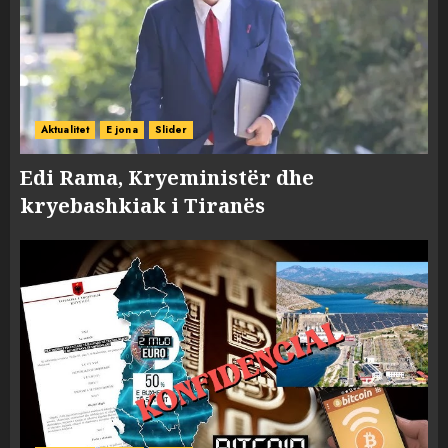
Aktualitet
E jona
Slider
Edi Rama, Kryeministër dhe
kryebashkiak i Tiranës