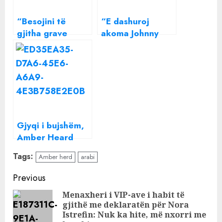
“Besojini të
“E dashuroj
gjitha grave
akoma Johnny
përveç Amber
Deep” Amber
Heard“,
Heard habit me
komediani mbron
deklaratën e saj
hapur Johnny
të fundit
Deep
Gjyqi i bujshëm,
Amber Heard
akuzon Johnny
Tags:
Amber herd
arabi
Depp: Më futi
shishen në vaginë
Continue
Previous
Reading
Menaxheri i VIP-ave i habit të
gjithë me deklaratën për Nora
Pre
Istrefin: Nuk ka hite, më nxorri me
pos