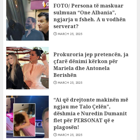
FOTO/ Persona të maskuar
sulmuan “One Albania”,
ngjarja u fsheh. A u vodhën
serverat?
MARCH 25, 2025
Prokuroria jep pretencën, ja
çfarë dënimi kërkon për
Mariela dhe Antonela
Berishën
MARCH 25, 2025
“Ai që drejtonte makinën më
ngjau me Talo Çelën”,
dëshmia e Nuredin Dumanit
flet për PERSONAT që e
plagosën!
MARCH 25, 2025