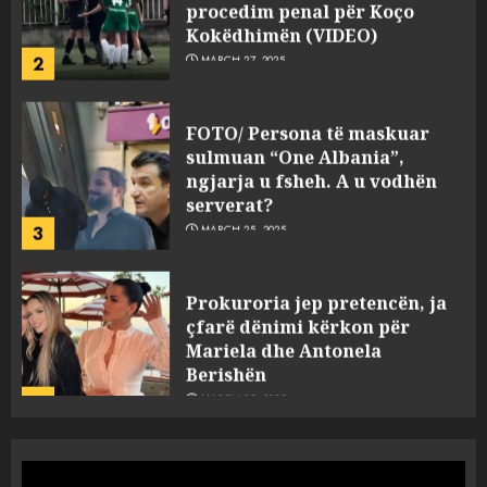
Kokëdhimën (VIDEO)
2
MARCH 27, 2025
FOTO/ Persona të maskuar
sulmuan “One Albania”,
ngjarja u fsheh. A u vodhën
serverat?
3
MARCH 25, 2025
Prokuroria jep pretencën, ja
çfarë dënimi kërkon për
Mariela dhe Antonela
Berishën
4
MARCH 25, 2025
“Ai që drejtonte makinën më
ngjau me Talo Çelën”,