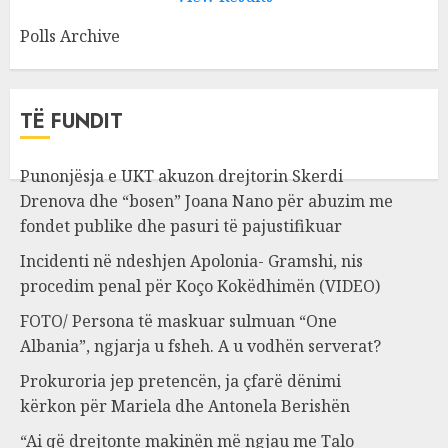
Polls Archive
TË FUNDIT
Punonjësja e UKT akuzon drejtorin Skerdi
Drenova dhe “bosen” Joana Nano për abuzim me
fondet publike dhe pasuri të pajustifikuar
Incidenti në ndeshjen Apolonia- Gramshi, nis
procedim penal për Koço Kokëdhimën (VIDEO)
FOTO/ Persona të maskuar sulmuan “One
Albania”, ngjarja u fsheh. A u vodhën serverat?
Prokuroria jep pretencën, ja çfarë dënimi
kërkon për Mariela dhe Antonela Berishën
“Ai që drejtonte makinën më ngjau me Talo