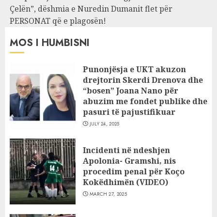
Çelën”, dëshmia e Nuredin Dumanit flet për
PERSONAT që e plagosën!
MOS I HUMBISNI
Punonjësja e UKT akuzon
drejtorin Skerdi Drenova dhe
“bosen” Joana Nano për
abuzim me fondet publike dhe
pasuri të pajustifikuar
JULY 24, 2025
Incidenti në ndeshjen
Apolonia- Gramshi, nis
procedim penal për Koço
Kokëdhimën (VIDEO)
MARCH 27, 2025