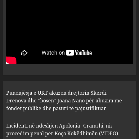
dëshmia e Nuredin Dumanit
flet për PERSONAT që e
plagosën!
5
MARCH 25, 2025
Punonjësja e UKT akuzon
drejtorin Skerdi Drenova dhe
“bosen” Joana Nano për
abuzim me fondet publike dhe
pasuri të pajustifikuar
1
JULY 24, 2025
Incidenti në ndeshjen
Punonjësja e UKT akuzon drejtorin Skerdi
Apolonia- Gramshi, nis
procedim penal për Koço
Drenova dhe “bosen” Joana Nano për abuzim me
Kokëdhimën (VIDEO)
fondet publike dhe pasuri të pajustifikuar
2
MARCH 27, 2025
Incidenti në ndeshjen Apolonia- Gramshi, nis
procedim penal për Koço Kokëdhimën (VIDEO)
FOTO/ Persona të maskuar