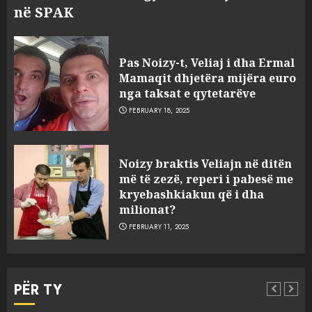
në SPAK
Pas Noizy-t, Veliaj i dha Ermal
Mamaqit dhjetëra mijëra euro
nga taksat e qytetarëve
FEBRUARY 18, 2025
FOTO/ Persona të maskuar
Noizy braktis Veliajn në ditën
sulmuan “One Albania”,
më të zezë, reperi i pabesë me
ngjarja u fsheh. A u vodhën
kryebashkiakun që i dha
serverat?
milionat?
3
MARCH 25, 2025
FEBRUARY 11, 2025
Prokuroria jep pretencën, ja
çfarë dënimi kërkon për
PËR TY
Mariela dhe Antonela
Berishën