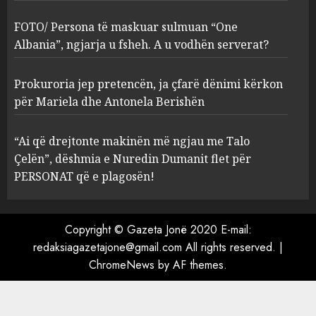
sulmuan “One Albania”,
ngjarja u fsheh. A u vodhën
FOTO/ Persona të maskuar sulmuan “One
serverat?
Albania”, ngjarja u fsheh. A u vodhën serverat?
3
MARCH 25, 2025
Prokuroria jep pretencën, ja çfarë dënimi kërkon
Prokuroria jep pretencën, ja
për Mariela dhe Antonela Berishën
çfarë dënimi kërkon për
Mariela dhe Antonela
“Ai që drejtonte makinën më ngjau me Talo
Berishën
Çelën”, dëshmia e Nuredin Dumanit flet për
4
MARCH 25, 2025
PERSONAT që e plagosën!
“Ai që drejtonte makinën më
ngjau me Talo Çelën”,
Copyright © Gazeta Jonë 2020 E-mail:
dëshmia e Nuredin Dumanit
redaksiagazetajone@gmail.com
All rights reserved.
|
flet për PERSONAT që e
ChromeNews
by AF themes.
plagosën!
5
MARCH 25, 2025