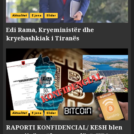
Aktualitet
E jona
Slider
Edi Rama, Kryeministër dhe
kryebashkiak i Tiranës
Aktualitet
E jona
Slider
RAPORTI KONFIDENCIAL/ KESH blen