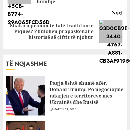
humbje
Next
Shakira pranon të falë tradhtinë e
Next
Piques? Zbulohen prapaskenat e
post:
historisë së çiftit të njohur
TË NGJASHME
Paqja është shumë afër,
Donald Trump: Po negociojmë
ndarjen e territoreve mes
Ukrainës dhe Rusisë
MARCH 21, 2025