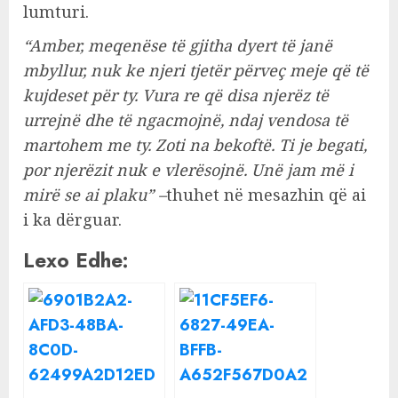
lumturi.
“Amber, meqenëse të gjitha dyert të janë
mbyllur, nuk ke njeri tjetër përveç meje që të
kujdeset për ty. Vura re që disa njerëz të
urrejnë dhe të ngacmojnë, ndaj vendosa të
martohem me ty. Zoti na bekoftë. Ti je begati,
por njerëzit nuk e vlerësojnë. Unë jam më i
mirë se ai plaku” –
thuhet në mesazhin që ai
i ka dërguar.
Lexo Edhe: