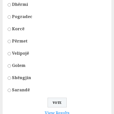
Dhërmi
Pogradec
Korcë
Përmet
Velipojë
Golem
Shëngjin
Sarandë
View Results