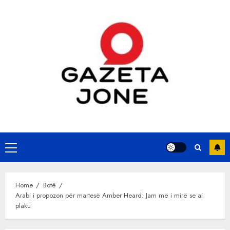
Skip
to
content
Primary
Menu
Home
Botë
Arabi i propozon për martesë Amber Heard: Jam më i mirë se ai
plaku