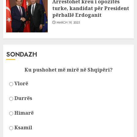
Arrestohet kreu i opozitës
turke, kandidat për President
përballë Erdoganit
MARCH 19, 2025
SONDAZH
Ku pushohet më mirë në Shqipëri?
Vlorë
Durrës
Himarë
Ksamil