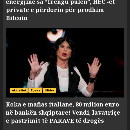
energjinë sa “frengu pulën”, HEC -et
private e përdorin për prodhim
Bitcoin
Aktualitet
E jona
Slider
Koka e mafias italiane, 80 milion euro
në bankën shqiptare! Vendi, lavatriçe
e pastrimit të PARAVE të drogës