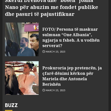
Skerdi Drenova dhe “bosen” Joana
Nano për abuzim me fondet publike
dhe pasuri të pajustifikuar
FOTO/ Persona të maskuar
sulmuan “One Albania”,
ngjarja u fsheh. A u vodhën
serverat?
MARCH 25, 2025
Prokuroria jep pretencën, ja
çfarë dënimi kërkon për
Mariela dhe Antonela
Berishën
MARCH 25, 2025
BUZZ