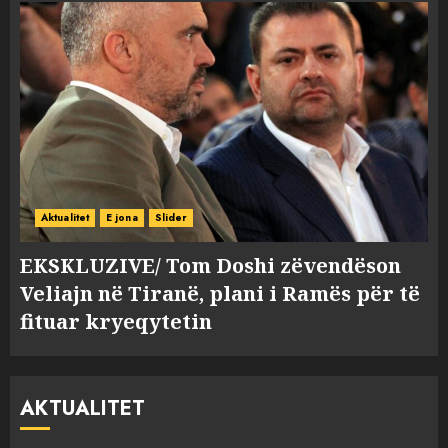
Aktualitet
E jona
Slider
EKSKLUZIVE/ Tom Doshi zëvendëson
Veliajn në Tiranë, plani i Ramës për të
fituar kryeqytetin
AKTUALITET