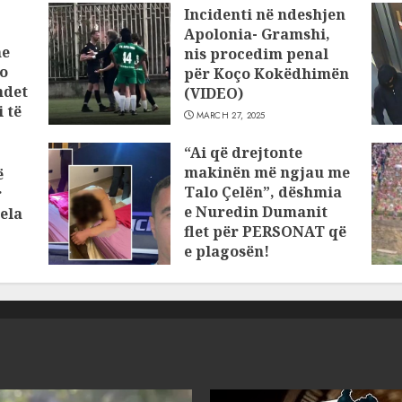
Incidenti në ndeshjen
Apolonia- Gramshi,
he
nis procedim penal
o
për Koço Kokëdhimën
ndet
(VIDEO)
 të
MARCH 27, 2025
“Ai që drejtonte
makinën më ngjau me
ë
Talo Çelën”, dëshmia
r
e Nuredin Dumanit
ela
flet për PERSONAT që
e plagosën!
MARCH 25, 2025