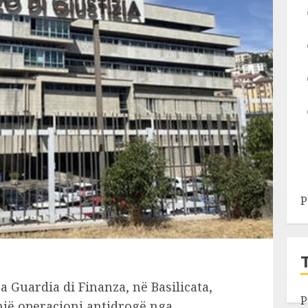
P
 Guardia di Finanza, në Basilicata,
P
 një operacioni antidrogë nga