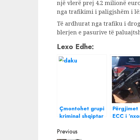
një vlerë prej 4.2 milionë euro
nga trafikimi i paligjshëm i l
Të ardhurat nga trafiku i dro
blerjen e pasurive të paluajts
Lexo Edhe:
Çmontohet grupi
Përgjimet
kriminal shqiptar
ECC i ‘nxo
i drogës në
zbuluar’/
Continue
Britani, kapet
Shkatërro
Previous
‘Daku’
grupi krim