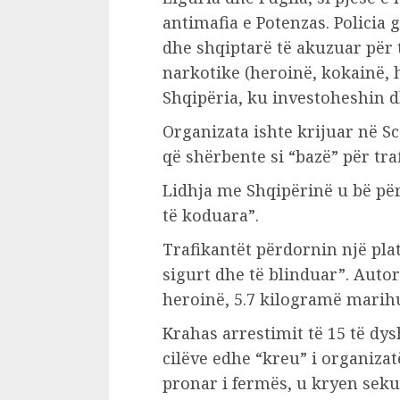
antimafia e Potenzas. Policia g
dhe shqiptarë të akuzuar për
narkotike (heroinë, kokainë,
Shqipëria, ku investoheshin 
Organizata ishte krijuar në S
që shërbente si “bazë” për tra
Lidhja me Shqipërinë u bë pë
të koduara”.
Trafikantët përdornin një pl
sigurt dhe të blinduar”. Auto
heroinë, 5.7 kilogramë marih
Krahas arrestimit të 15 të dy
cilëve edhe “kreu” i organizat
pronar i fermës, u kryen sek