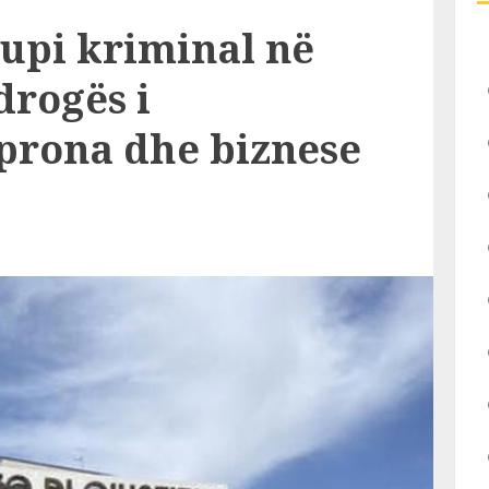
upi kriminal në
 drogës i
 prona dhe biznese