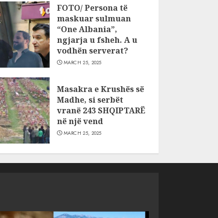
FOTO/ Persona të
maskuar sulmuan
“One Albania”,
ngjarja u fsheh. A u
vodhën serverat?
MARCH 25, 2025
Masakra e Krushës së
Madhe, si serbët
vranë 243 SHQIPTARË
në një vend
MARCH 25, 2025