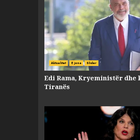
Aktualitet
E jona
Slider
Edi Rama, Kryeministër dhe 
Tiranës