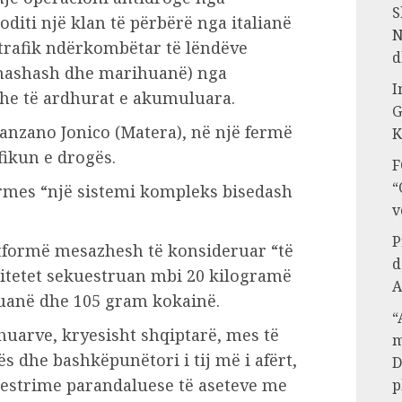
S
oditi një klan të përbërë nga italianë
N
 trafik ndërkombëtar të lëndëve
d
 hashash dhe marihuanë) nga
I
dhe të ardhurat e akumuluara.
G
canzano Jonico (Matera), në një fermë
K
fikun e drogës.
F
“
rmes “një sistemi kompleks bisedash
v
P
atformë mesazhesh të konsideruar “të
d
ritetet sekuestruan mbi 20 kilogramë
A
uanë dhe 105 gram kokainë.
“
shuarve, kryesisht shqiptarë, mes të
m
ës dhe bashkëpunëtori i tij më i afërt,
D
uestrime parandaluese të aseteve me
p