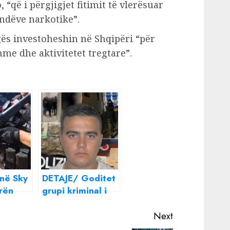
, “që i përgjigjet fitimit të vlerësuar
ëndëve narkotike”.
gës investoheshin në Shqipëri “për
hme dhe aktivitetet tregtare”.
 në Sky
DETAJE/ Goditet
rën
grupi kriminal i
Suel Çelës,
het
drogën e sillnin
Next
inal në
nga Amerika e