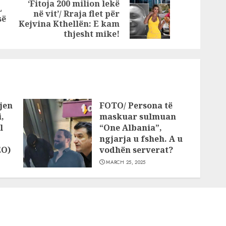
‘Fitoja 200 milion lekë
L
ranga
Jugut: Në
në vit’/ Rraja flet për
Previous
Next
së
qiptarë
Shqipëri e
Kejvina Kthellën: E kam
post:
post:
transportonin me
thjesht mike!
autobusat e
linjës!
jen
FOTO/ Persona të
,
maskuar sulmuan
l
“One Albania”,
ngjarja u fsheh. A u
EO)
vodhën serverat?
MARCH 25, 2025