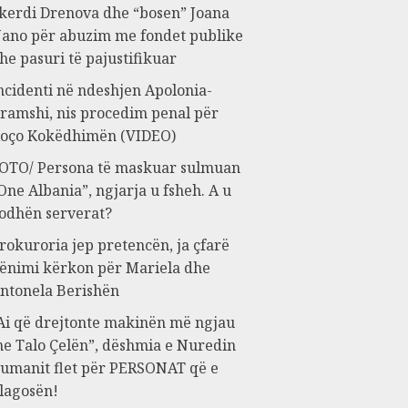
kerdi Drenova dhe “bosen” Joana
ano për abuzim me fondet publike
he pasuri të pajustifikuar
ncidenti në ndeshjen Apolonia-
ramshi, nis procedim penal për
oço Kokëdhimën (VIDEO)
OTO/ Persona të maskuar sulmuan
One Albania”, ngjarja u fsheh. A u
odhën serverat?
rokuroria jep pretencën, ja çfarë
ënimi kërkon për Mariela dhe
ntonela Berishën
Ai që drejtonte makinën më ngjau
e Talo Çelën”, dëshmia e Nuredin
umanit flet për PERSONAT që e
lagosën!