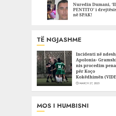
Reading
Nuredin Dumani, ‘I
Itali, në p
PENTITO’ i drejtësi
edhe 7 sh
në SPAK!
TË NGJASHME
Incidenti në ndesh
Apolonia- Gramshi
nis procedim pena
për Koço
Kokëdhimën (VID
MARCH 27, 2025
MOS I HUMBISNI