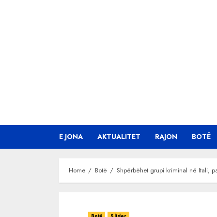
Skip
to
content
E JONA
AKTUALITET
RAJON
BOTË
Home
Botë
Shpërbëhet grupi kriminal në Itali, 
Botë
Slider