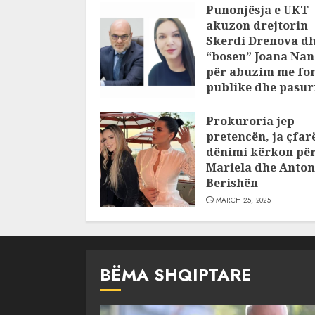
Punonjësja e UKT
akuzon drejtorin
Skerdi Drenova d
“bosen” Joana Nan
për abuzim me fo
publike dhe pasuri
pajustifikuar
Prokuroria jep
JULY 24, 2025
pretencën, ja çfar
dënimi kërkon pë
Mariela dhe Anton
Berishën
MARCH 25, 2025
BËMA SHQIPTARE