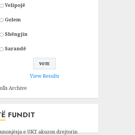
Velipojë
Golem
Shëngjin
Sarandë
View Results
olls Archive
TË FUNDIT
unonjësja e UKT akuzon drejtorin