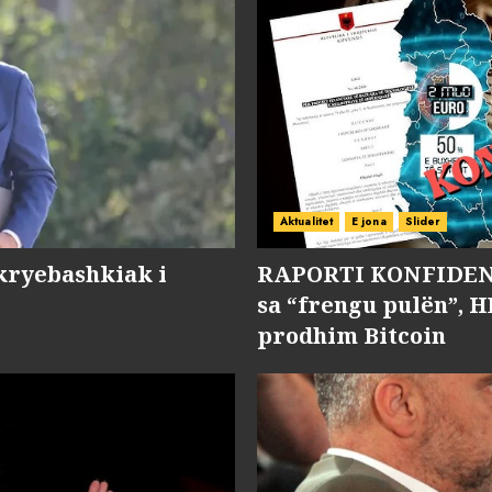
Aktualitet
E jona
Slider
kryebashkiak i
RAPORTI KONFIDENC
sa “frengu pulën”, H
prodhim Bitcoin