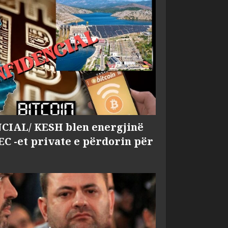
IAL/ KESH blen energjinë
EC -et private e përdorin për