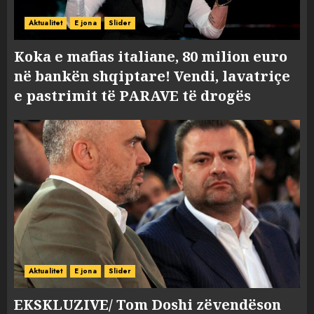
Aktualitet
E jona
Slider
Koka e mafias italiane, 80 milion euro
në bankën shqiptare! Vendi, lavatriçe
e pastrimit të PARAVE të drogës
Aktualitet
E jona
Slider
EKSKLUZIVE/ Tom Doshi zëvendëson