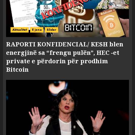
Aktualitet
E jona
Slider
RAPORTI KONFIDENCIAL/ KESH blen
energjinë sa “frengu pulën”, HEC -et
private e përdorin për prodhim
Bitcoin