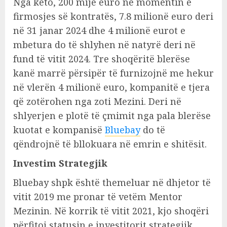
Nga këto, 200 mijë euro në momentin e
firmosjes së kontratës, 7.8 milionë euro deri
në 31 janar 2024 dhe 4 milionë eurot e
mbetura do të shlyhen në natyrë deri në
fund të vitit 2024. Tre shoqëritë blerëse
kanë marrë përsipër të furnizojnë me hekur
në vlerën 4 milionë euro, kompanitë e tjera
që zotërohen nga zoti Mezini. Deri në
shlyerjen e plotë të çmimit nga pala blerëse
kuotat e kompanisë
Bluebay
do të
qëndrojnë të bllokuara në emrin e shitësit.
Investim Strategjik
Bluebay shpk është themeluar në dhjetor të
vitit 2019 me pronar të vetëm Mentor
Mezinin. Në korrik të vitit 2021, kjo shoqëri
përfitoi statusin e investitorit strategjik,