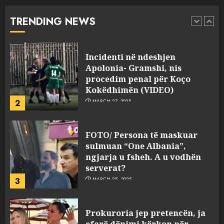
“bosen” Joana Nano për
abuzim me fondet publike dhe
TRENDING NEWS
pasuri të pajustifikuar
1
JULY 24, 2025
Incidenti në ndeshjen
Apolonia- Gramshi, nis
procedim penal për Koço
Kokëdhimën (VIDEO)
2
MARCH 27, 2025
FOTO/ Persona të maskuar
sulmuan “One Albania”,
ngjarja u fsheh. A u vodhën
serverat?
3
MARCH 25, 2025
Prokuroria jep pretencën, ja