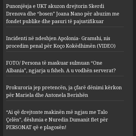
Punonjësja e UKT akuzon drejtorin Skerdi
Apolonia- Gramshi, nis
procedim penal për Koço
Drenova dhe “bosen” Joana Nano për abuzim me
Kokëdhimën (VIDEO)
fondet publike dhe pasuri të pajustifikuar
2
MARCH 27, 2025
Incidenti në ndeshjen Apolonia- Gramshi, nis
procedim penal për Koço Kokëdhimën (VIDEO)
FOTO/ Persona të maskuar
sulmuan “One Albania”,
ngjarja u fsheh. A u vodhën
FOTO/ Persona të maskuar sulmuan “One
serverat?
Albania”, ngjarja u fsheh. A u vodhën serverat?
3
MARCH 25, 2025
Prokuroria jep pretencën, ja çfarë dënimi kërkon
Prokuroria jep pretencën, ja
për Mariela dhe Antonela Berishën
çfarë dënimi kërkon për
Mariela dhe Antonela
“Ai që drejtonte makinën më ngjau me Talo
Berishën
Çelën”, dëshmia e Nuredin Dumanit flet për
4
MARCH 25, 2025
PERSONAT që e plagosën!