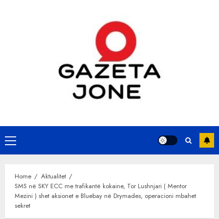
Skip
to
content
Primary
Menu
Home
Aktualitet
SMS në SKY ECC me trafikantë kokaine, Tor Lushnjari ( Mentor
Mezini ) shet aksionet e Bluebay në Drymades, operacioni mbahet
sekret