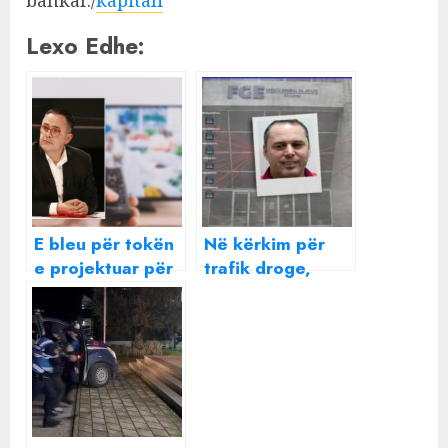
bankar./
kapitali
Lexo Edhe:
E bleu për tokën
Në kërkim për
e projektuar për
trafik droge,
kulla, Samir Mane
shkodrani që
shet të gjitha
drejton grupin e
aksionet e TV
trafikantëve
SCAN , një
shqiptarë në
ministre në
Ekuador, shet
prapaskenë?
aksionet e
kompanisë së tij