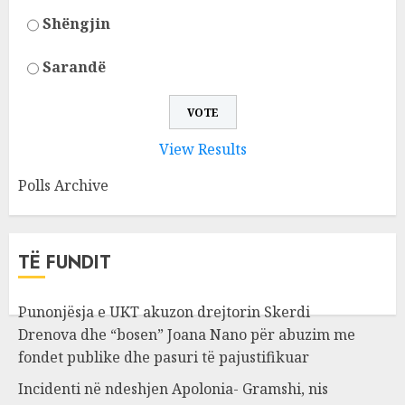
Shëngjin
Sarandë
View Results
Polls Archive
TË FUNDIT
Punonjësja e UKT akuzon drejtorin Skerdi
Drenova dhe “bosen” Joana Nano për abuzim me
fondet publike dhe pasuri të pajustifikuar
Incidenti në ndeshjen Apolonia- Gramshi, nis