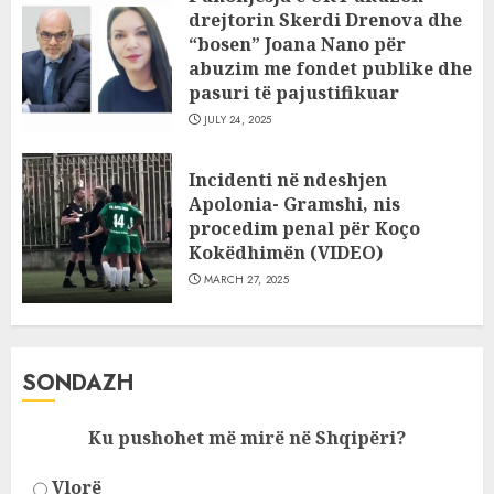
drejtorin Skerdi Drenova dhe
“bosen” Joana Nano për
abuzim me fondet publike dhe
pasuri të pajustifikuar
JULY 24, 2025
Incidenti në ndeshjen
Apolonia- Gramshi, nis
procedim penal për Koço
Kokëdhimën (VIDEO)
MARCH 27, 2025
SONDAZH
Ku pushohet më mirë në Shqipëri?
Vlorë