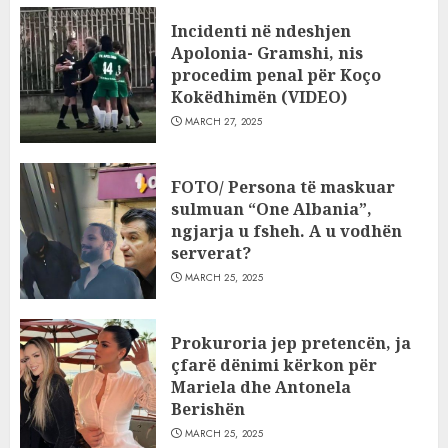
Incidenti në ndeshjen
Apolonia- Gramshi, nis
procedim penal për Koço
Kokëdhimën (VIDEO)
MARCH 27, 2025
FOTO/ Persona të maskuar
sulmuan “One Albania”,
ngjarja u fsheh. A u vodhën
serverat?
MARCH 25, 2025
Prokuroria jep pretencën, ja
çfarë dënimi kërkon për
Mariela dhe Antonela
Berishën
MARCH 25, 2025