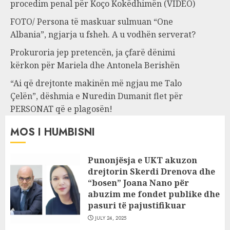
procedim penal për Koço Kokëdhimën (VIDEO)
FOTO/ Persona të maskuar sulmuan “One
Albania”, ngjarja u fsheh. A u vodhën serverat?
Prokuroria jep pretencën, ja çfarë dënimi
kërkon për Mariela dhe Antonela Berishën
“Ai që drejtonte makinën më ngjau me Talo
Çelën”, dëshmia e Nuredin Dumanit flet për
PERSONAT që e plagosën!
MOS I HUMBISNI
Punonjësja e UKT akuzon
drejtorin Skerdi Drenova dhe
“bosen” Joana Nano për
abuzim me fondet publike dhe
pasuri të pajustifikuar
JULY 24, 2025