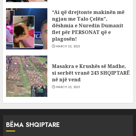
“Ai që drejtonte makinën më
ngjau me Talo Çelën”,
dëshmia e Nuredin Dumanit
flet për PERSONAT që e
plagosën!
MARCH 25, 2025
Masakra e Krushës së Madhe,
si serbët vranë 243 SHQIPTARË
në një vend
MARCH 25, 2025
BËMA SHQIPTARE