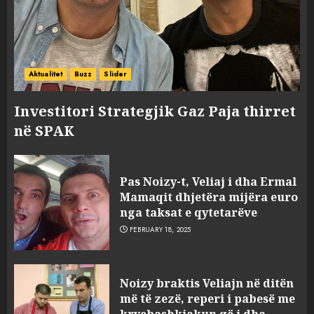
Aktualitet
Buzz
Slider
Investitori Strategjik Gaz Paja thirret
në SPAK
Pas Noizy-t, Veliaj i dha Ermal
Mamaqit dhjetëra mijëra euro
nga taksat e qytetarëve
FEBRUARY 18, 2025
FOTO/ Persona të maskuar
Noizy braktis Veliajn në ditën
sulmuan “One Albania”,
më të zezë, reperi i pabesë me
ngjarja u fsheh. A u vodhën
kryebashkiakun që i dha