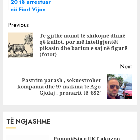
20 të arrestuar
në Fier! Vijon
operacioni
Continue
‘Tempulli 2’,
Previous
sekuestrohet
Reading
Të gjithë mund të shikojnë dhinë
kokainë e
që kullot, por më inteligjentët
Pre
heroinë
pikasin dhe bariun e saj në figurë
pos
(fotot)
Next
Pastrim parash , sekuestrohet
Next
kompania dhe 97 makina të Ago
post:
Gjolaj , pronarit të ‘8S2’
TË NGJASHME
Punonjësja e UKT akuzon