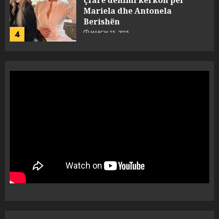
çfarë dënimi kërkon për
Mariela dhe Antonela
Berishën
4
MARCH 25, 2025
“Ai që drejtonte makinën më
ngjau me Talo Çelën”,
dëshmia e Nuredin Dumanit
flet për PERSONAT që e
plagosën!
5
MARCH 25, 2025
Punonjësja e UKT akuzon
drejtorin Skerdi Drenova dhe
“bosen” Joana Nano për
abuzim me fondet publike dhe
pasuri të pajustifikuar
1
JULY 24, 2025
Incidenti në ndeshjen