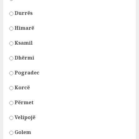
Durrës
Himarë
Ksamil
Dhërmi
Pogradec
Korcë
Përmet
Velipojë
Golem