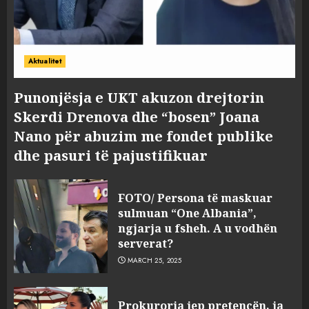
Aktualitet
Punonjësja e UKT akuzon drejtorin
Skerdi Drenova dhe “bosen” Joana
Nano për abuzim me fondet publike
dhe pasuri të pajustifikuar
FOTO/ Persona të maskuar
sulmuan “One Albania”,
ngjarja u fsheh. A u vodhën
serverat?
MARCH 25, 2025
Prokuroria jep pretencën, ja