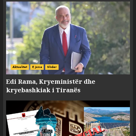
Aktualitet
E jona
Slider
Edi Rama, Kryeministër dhe
kryebashkiak i Tiranës