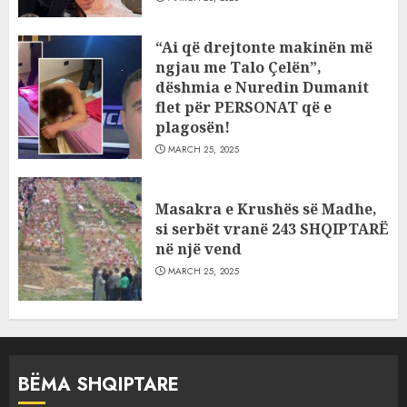
“Ai që drejtonte makinën më
ngjau me Talo Çelën”,
dëshmia e Nuredin Dumanit
flet për PERSONAT që e
plagosën!
MARCH 25, 2025
Masakra e Krushës së Madhe,
si serbët vranë 243 SHQIPTARË
në një vend
MARCH 25, 2025
BËMA SHQIPTARE