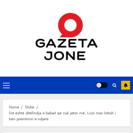
Skip
to
content
Primary
Menu
Home
Slider
Sot është ditëlindja e babait që nuk jeton më, Luizi mes lotësh i
bën premtimin e ndjerë