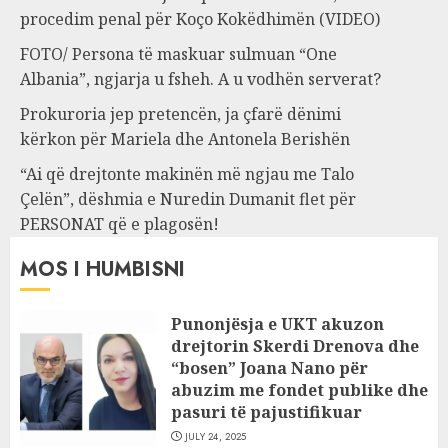
procedim penal për Koço Kokëdhimën (VIDEO)
FOTO/ Persona të maskuar sulmuan “One
Albania”, ngjarja u fsheh. A u vodhën serverat?
Prokuroria jep pretencën, ja çfarë dënimi
kërkon për Mariela dhe Antonela Berishën
“Ai që drejtonte makinën më ngjau me Talo
Çelën”, dëshmia e Nuredin Dumanit flet për
PERSONAT që e plagosën!
MOS I HUMBISNI
Punonjësja e UKT akuzon
drejtorin Skerdi Drenova dhe
“bosen” Joana Nano për
abuzim me fondet publike dhe
pasuri të pajustifikuar
JULY 24, 2025