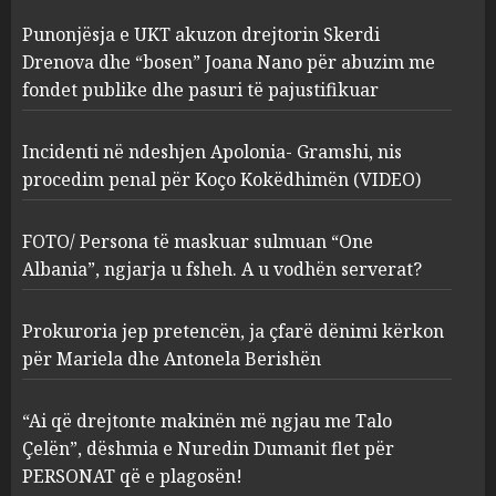
Incidenti në ndeshjen
Punonjësja e UKT akuzon drejtorin Skerdi
Apolonia- Gramshi, nis
procedim penal për Koço
Drenova dhe “bosen” Joana Nano për abuzim me
Kokëdhimën (VIDEO)
fondet publike dhe pasuri të pajustifikuar
2
MARCH 27, 2025
Incidenti në ndeshjen Apolonia- Gramshi, nis
procedim penal për Koço Kokëdhimën (VIDEO)
FOTO/ Persona të maskuar
sulmuan “One Albania”,
ngjarja u fsheh. A u vodhën
FOTO/ Persona të maskuar sulmuan “One
serverat?
Albania”, ngjarja u fsheh. A u vodhën serverat?
3
MARCH 25, 2025
Prokuroria jep pretencën, ja çfarë dënimi kërkon
Prokuroria jep pretencën, ja
për Mariela dhe Antonela Berishën
çfarë dënimi kërkon për
Mariela dhe Antonela
“Ai që drejtonte makinën më ngjau me Talo
Berishën
Çelën”, dëshmia e Nuredin Dumanit flet për
4
MARCH 25, 2025
PERSONAT që e plagosën!