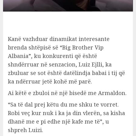
Kanë vazhduar dinamikat interesante
brenda shtëpisë së “Big Brother Vip
Albania”, ku konkurenti që është
shndërruar në senzacion, Luiz Ejlli, ka
zbuluar se sot është datëlindja babai i tij që
ka ndërruar jetë kohë më parë.
Ai këtë e zbuloi në një bisedë me Armaldon.
“Sa të dal prej këtu du me shku te vorret.
Robi veç kur nuk i ka ja din vlerën, sa kisha
dhanë me e pi edhe një kafe me të”, u
shpreh Luizi.