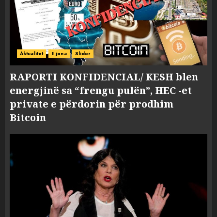
Aktualitet
E jona
Slider
RAPORTI KONFIDENCIAL/ KESH blen
energjinë sa “frengu pulën”, HEC -et
private e përdorin për prodhim
Bitcoin