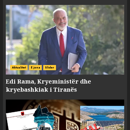
Aktualitet
E jona
Slider
Edi Rama, Kryeministër dhe
kryebashkiak i Tiranës