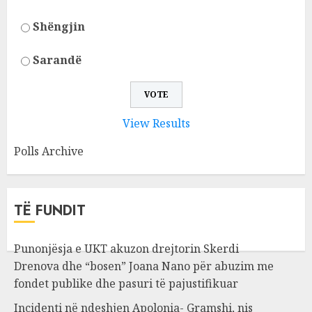
Shëngjin
Sarandë
View Results
Polls Archive
TË FUNDIT
Punonjësja e UKT akuzon drejtorin Skerdi
Drenova dhe “bosen” Joana Nano për abuzim me
fondet publike dhe pasuri të pajustifikuar
Incidenti në ndeshjen Apolonia- Gramshi, nis