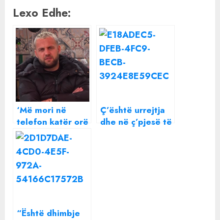
Lexo Edhe:
‘Më mori në
Ç’është urrejtja
telefon katër orë
dhe në ç’pjesë të
para dhe më
trurit jeton?
tha…’, Luizi flet
për humbjen e
babait
“Është dhimbje