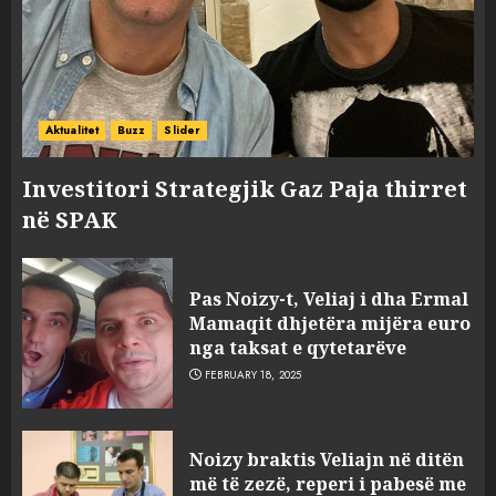
Aktualitet
Buzz
Slider
Investitori Strategjik Gaz Paja thirret
në SPAK
Pas Noizy-t, Veliaj i dha Ermal
Mamaqit dhjetëra mijëra euro
nga taksat e qytetarëve
FEBRUARY 18, 2025
FOTO/ Persona të maskuar
Noizy braktis Veliajn në ditën
sulmuan “One Albania”,
më të zezë, reperi i pabesë me
ngjarja u fsheh. A u vodhën