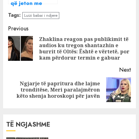
që jeton me
mua”, aktorja e
Tags:
Luizi babai i ndjere
njohur shqiptare
flet për humbjen
Continue
Previous
e binjakëve
Reading
Zhaklina reagon pas publikimit të
audios ku tregon shantazhin e
Pre
burrit të Oltës: Është e vërtetë, por
pos
kam përdorur termin e gabuar
Next
Ngjarje të papritura dhe lajme
Next
tronditëse, Meri paralajmëron
post:
këto shenja horoskopi për javën
TË NGJASHME