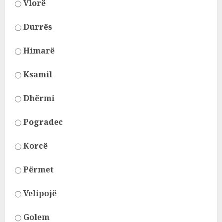
Vlorë
Durrës
Himarë
Ksamil
Dhërmi
Pogradec
Korcë
Përmet
Velipojë
Golem