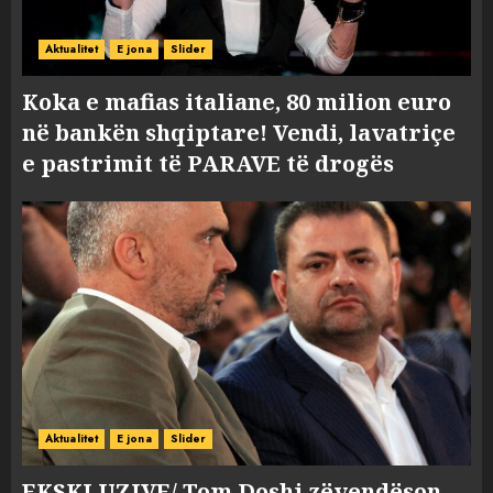
Aktualitet
E jona
Slider
Koka e mafias italiane, 80 milion euro
në bankën shqiptare! Vendi, lavatriçe
e pastrimit të PARAVE të drogës
Aktualitet
E jona
Slider
EKSKLUZIVE/ Tom Doshi zëvendëson