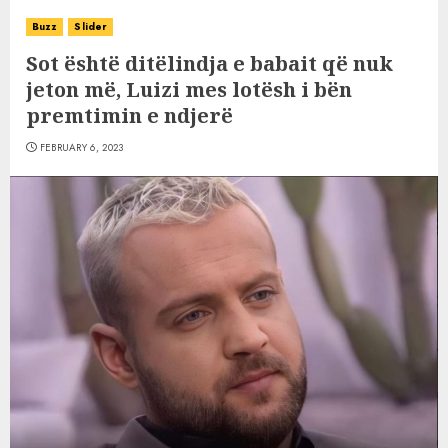
Buzz
Slider
Sot është ditëlindja e babait që nuk
jeton më, Luizi mes lotësh i bën
premtimin e ndjerë
FEBRUARY 6, 2023