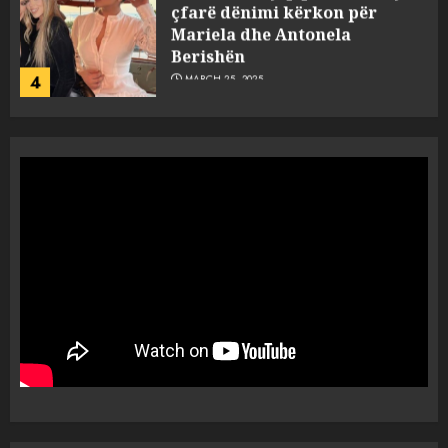
çfarë dënimi kërkon për
Mariela dhe Antonela
Berishën
4
MARCH 25, 2025
“Ai që drejtonte makinën më
ngjau me Talo Çelën”,
dëshmia e Nuredin Dumanit
flet për PERSONAT që e
plagosën!
5
MARCH 25, 2025
Punonjësja e UKT akuzon
drejtorin Skerdi Drenova dhe
“bosen” Joana Nano për
abuzim me fondet publike dhe
pasuri të pajustifikuar
1
JULY 24, 2025