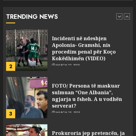
“bosen” Joana Nano për
abuzim me fondet publike dhe
TRENDING NEWS
pasuri të pajustifikuar
1
JULY 24, 2025
Incidenti në ndeshjen
Apolonia- Gramshi, nis
procedim penal për Koço
Kokëdhimën (VIDEO)
2
MARCH 27, 2025
FOTO/ Persona të maskuar
sulmuan “One Albania”,
ngjarja u fsheh. A u vodhën
serverat?
3
MARCH 25, 2025
Prokuroria jep pretencën, ja