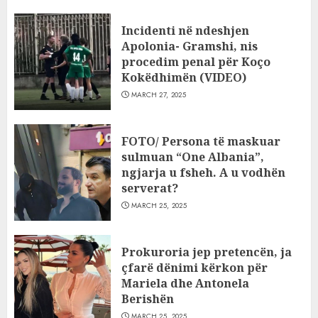
Incidenti në ndeshjen
Apolonia- Gramshi, nis
procedim penal për Koço
Kokëdhimën (VIDEO)
MARCH 27, 2025
FOTO/ Persona të maskuar
sulmuan “One Albania”,
ngjarja u fsheh. A u vodhën
serverat?
MARCH 25, 2025
Prokuroria jep pretencën, ja
çfarë dënimi kërkon për
Mariela dhe Antonela
Berishën
MARCH 25, 2025