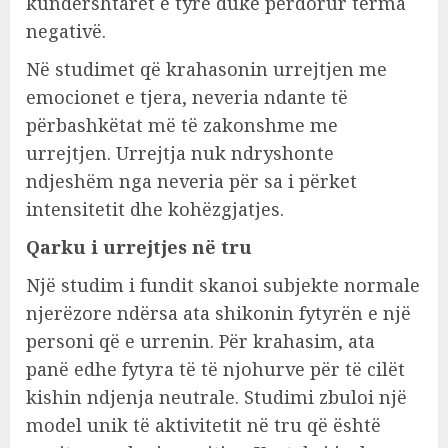
kundërshtarët e tyre duke përdorur terma
negativë.
Në studimet që krahasonin urrejtjen me
emocionet e tjera, neveria ndante të
përbashkëtat më të zakonshme me
urrejtjen. Urrejtja nuk ndryshonte
ndjeshëm nga neveria për sa i përket
intensitetit dhe kohëzgjatjes.
Qarku i urrejtjes në tru
Një studim i fundit skanoi subjekte normale
njerëzore ndërsa ata shikonin fytyrën e një
personi që e urrenin. Për krahasim, ata
panë edhe fytyra të të njohurve për të cilët
kishin ndjenja neutrale. Studimi zbuloi një
model unik të aktivitetit në tru që është