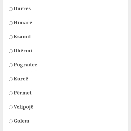
Durrës
Himarë
Ksamil
Dhërmi
Pogradec
Korcë
Përmet
Velipojë
Golem