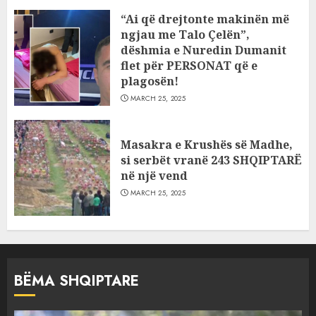
“Ai që drejtonte makinën më
ngjau me Talo Çelën”,
dëshmia e Nuredin Dumanit
flet për PERSONAT që e
plagosën!
MARCH 25, 2025
Masakra e Krushës së Madhe,
si serbët vranë 243 SHQIPTARË
në një vend
MARCH 25, 2025
BËMA SHQIPTARE