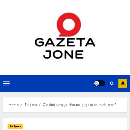
Skip
to
content
Primary
Menu
Home
Të tjera
Ç’është urrejtja dhe në ç’pjesë të trurit jeton?
Të tjera