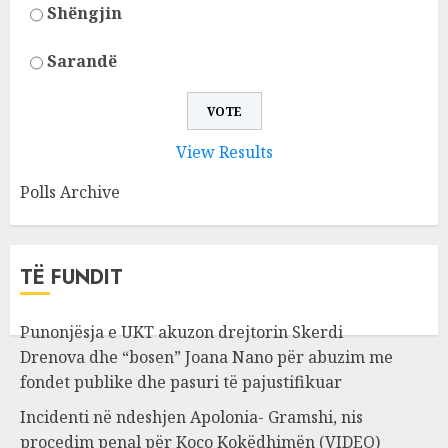
Shëngjin
Sarandë
View Results
Polls Archive
TË FUNDIT
Punonjësja e UKT akuzon drejtorin Skerdi
Drenova dhe “bosen” Joana Nano për abuzim me
fondet publike dhe pasuri të pajustifikuar
Incidenti në ndeshjen Apolonia- Gramshi, nis
procedim penal për Koço Kokëdhimën (VIDEO)