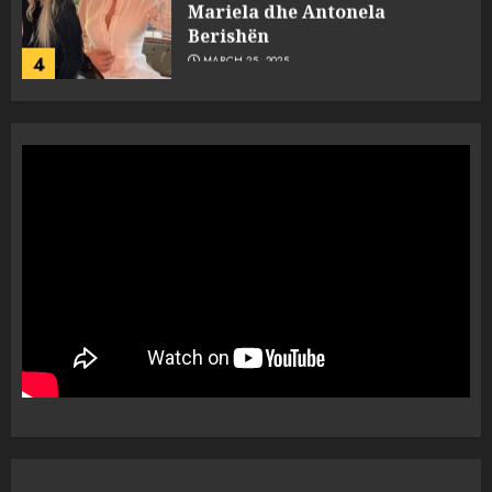
Mariela dhe Antonela
Berishën
4
MARCH 25, 2025
“Ai që drejtonte makinën më
ngjau me Talo Çelën”,
dëshmia e Nuredin Dumanit
flet për PERSONAT që e
plagosën!
5
MARCH 25, 2025
Punonjësja e UKT akuzon
drejtorin Skerdi Drenova dhe
“bosen” Joana Nano për
abuzim me fondet publike dhe
pasuri të pajustifikuar
1
JULY 24, 2025
Incidenti në ndeshjen