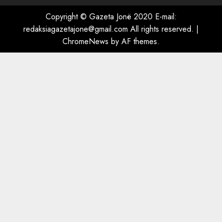
“Ai që drejtonte makinën më
ngjau me Talo Çelën”,
Copyright © Gazeta Jonë 2020 E-mail:
dëshmia e Nuredin Dumanit
redaksiagazetajone@gmail.com
All rights reserved.
|
flet për PERSONAT që e
ChromeNews
by AF themes.
plagosën!
5
MARCH 25, 2025