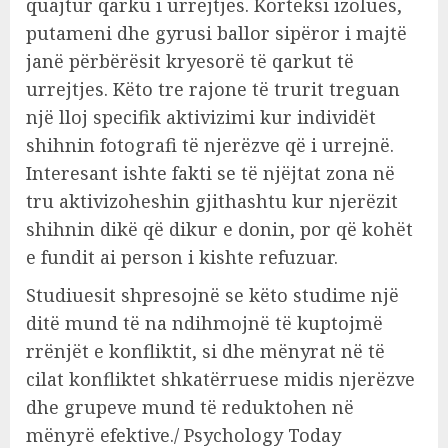
quajtur qarku i urrejtjes. Korteksi izolues,
putameni dhe gyrusi ballor sipëror i majtë
janë përbërësit kryesorë të qarkut të
urrejtjes. Këto tre rajone të trurit treguan
një lloj specifik aktivizimi kur individët
shihnin fotografi të njerëzve që i urrejnë.
Interesant ishte fakti se të njëjtat zona në
tru aktivizoheshin gjithashtu kur njerëzit
shihnin dikë që dikur e donin, por që kohët
e fundit ai person i kishte refuzuar.
Studiuesit shpresojnë se këto studime një
ditë mund të na ndihmojnë të kuptojmë
rrënjët e konfliktit, si dhe mënyrat në të
cilat konfliktet shkatërruese midis njerëzve
dhe grupeve mund të reduktohen në
mënyrë efektive./ Psychology Today