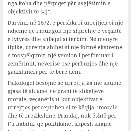
nga koha dhe përpiqet për asgjësimin e
objektivit të saj”.
Darvini, në 1872, e përshkroi urrejtjen si një
ndjenjë që i mungon një shprehje e veçantë
e fytyrës dhe shfaqet si tërbim. Në mënyrë
tipike, urrejtja shihet si një formë ekstreme
e mospëlqimit, një version i përforcuar i
zemërimit, neverisë ose përbuzjes dhe një
gadishmëri për të bërë dëm.
Psikologët besojnë se urrejtja ka më shumë
gjasa të shfaqet në prani të shkeljeve
morale, veçanërisht kur objektivat e
urrejtjes perceptohen si të këqija, imorale
dhe të rrezikshme. Prandaj, nuk është për
t’u habitur që politikanët shpesh shajnë