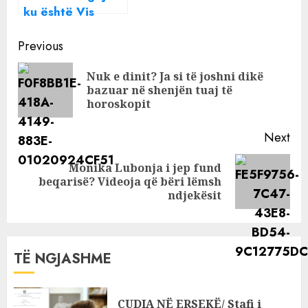
ku është Vis
Martinaj?
Continue
Prokuroria merr
Previous
hapin e radhës
Reading
Nuk e dinit? Ja si të joshni dikë
ndaj Jeton Lamit
Pre
bazuar në shenjën tuaj të
pos
horoskopit
Next
Monika Lubonja i jep fund
Next
beqarisë? Videoja që bëri lëmsh
post:
ndjekësit
TË NGJASHME
ÇUDIA NË ERSEKË/ Stafi i