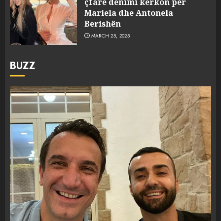
çfarë dënimi kërkon për
Mariela dhe Antonela
Berishën
MARCH 25, 2025
BUZZ