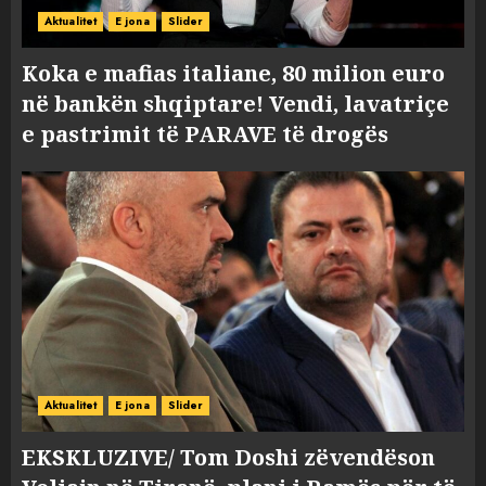
Aktualitet
E jona
Slider
Koka e mafias italiane, 80 milion euro
në bankën shqiptare! Vendi, lavatriçe
e pastrimit të PARAVE të drogës
Aktualitet
E jona
Slider
EKSKLUZIVE/ Tom Doshi zëvendëson