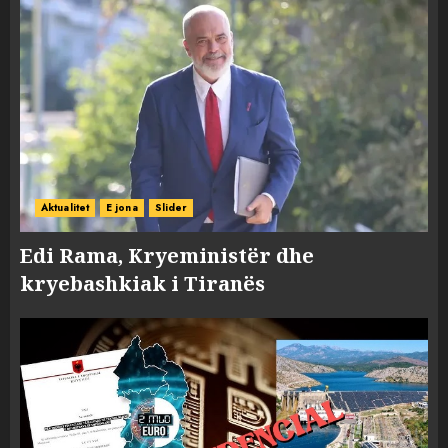
Aktualitet
E jona
Slider
Edi Rama, Kryeministër dhe
kryebashkiak i Tiranës