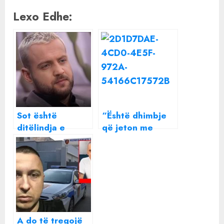
Lexo Edhe:
Sot është
“Është dhimbje
ditëlindja e
që jeton me
babait që nuk
mua”, aktorja e
jeton më, Luizi
njohur shqiptare
mes lotësh i bën
flet për humbjen
premtimin e
e binjakëve
ndjerë
A do të tregojë