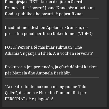
Punonjësja e UKT akuzon drejtorin Skerdi
Apolonia- Gramshi, nis
procedim penal për Koço
Drenova dhe “bosen” Joana Nano për abuzim me
Kokëdhimën (VIDEO)
fondet publike dhe pasuri të pajustifikuar
2
MARCH 27, 2025
Incidenti në ndeshjen Apolonia- Gramshi, nis
procedim penal për Koço Kokëdhimën (VIDEO)
FOTO/ Persona të maskuar
sulmuan “One Albania”,
ngjarja u fsheh. A u vodhën
FOTO/ Persona të maskuar sulmuan “One
serverat?
Albania”, ngjarja u fsheh. A u vodhën serverat?
3
MARCH 25, 2025
Prokuroria jep pretencën, ja çfarë dënimi kërkon
Prokuroria jep pretencën, ja
për Mariela dhe Antonela Berishën
çfarë dënimi kërkon për
Mariela dhe Antonela
“Ai që drejtonte makinën më ngjau me Talo
Berishën
Çelën”, dëshmia e Nuredin Dumanit flet për
4
MARCH 25, 2025
PERSONAT që e plagosën!