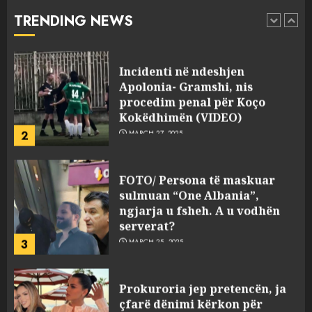
abuzim me fondet publike dhe
TRENDING NEWS
pasuri të pajustifikuar
1
JULY 24, 2025
Incidenti në ndeshjen
Apolonia- Gramshi, nis
procedim penal për Koço
Kokëdhimën (VIDEO)
2
MARCH 27, 2025
FOTO/ Persona të maskuar
sulmuan “One Albania”,
ngjarja u fsheh. A u vodhën
serverat?
3
MARCH 25, 2025
Prokuroria jep pretencën, ja
çfarë dënimi kërkon për