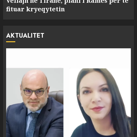
Veliajn në Tiranë, plani i Ramës për të
fituar kryeqytetin
AKTUALITET