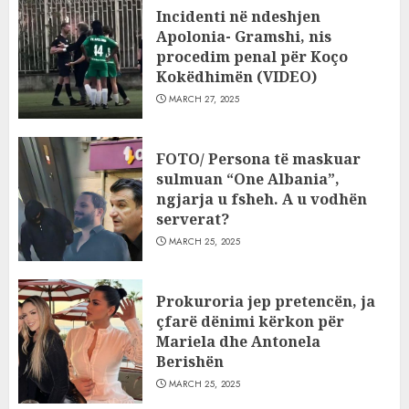
Incidenti në ndeshjen
Apolonia- Gramshi, nis
procedim penal për Koço
Kokëdhimën (VIDEO)
MARCH 27, 2025
FOTO/ Persona të maskuar
sulmuan “One Albania”,
ngjarja u fsheh. A u vodhën
serverat?
MARCH 25, 2025
Prokuroria jep pretencën, ja
çfarë dënimi kërkon për
Mariela dhe Antonela
Berishën
MARCH 25, 2025