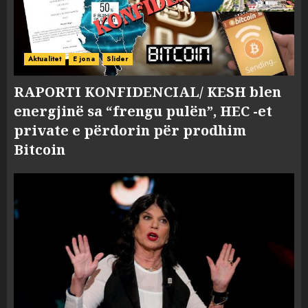
Aktualitet
E jona
Slider
RAPORTI KONFIDENCIAL/ KESH blen
energjinë sa “frengu pulën”, HEC -et
private e përdorin për prodhim
Bitcoin