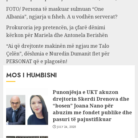
FOTO/ Persona të maskuar sulmuan “One
Albania”, ngjarja u fsheh. A u vodhën serverat?
Prokuroria jep pretencën, ja çfarë dënimi
kërkon për Mariela dhe Antonela Berishën
“Ai që drejtonte makinën më ngjau me Talo
Çelën”, dëshmia e Nuredin Dumanit flet për
PERSONAT që e plagosën!
MOS I HUMBISNI
Punonjësja e UKT akuzon
drejtorin Skerdi Drenova dhe
“bosen” Joana Nano për
abuzim me fondet publike dhe
pasuri të pajustifikuar
JULY 24, 2025