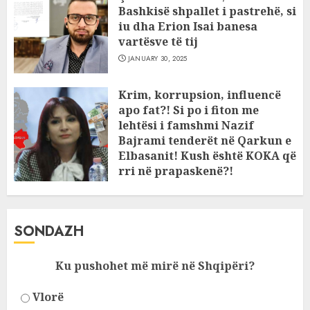
Bashkisë shpallet i pastrehë, si
iu dha Erion Isai banesa
vartësve të tij
JANUARY 30, 2025
Krim, korrupsion, influencë
apo fat?! Si po i fiton me
lehtësi i famshmi Nazif
Bajrami tenderët në Qarkun e
Elbasanit! Kush është KOKA që
rri në prapaskenë?!
JANUARY 11, 2025
SONDAZH
Ku pushohet më mirë në Shqipëri?
Vlorë