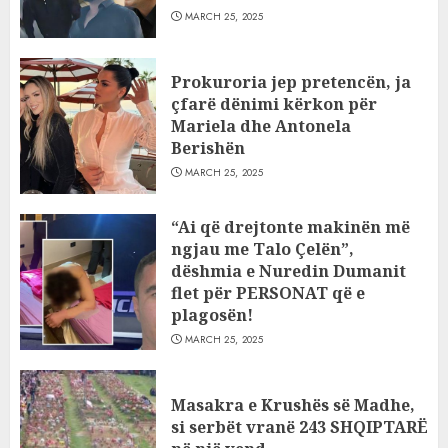
MARCH 25, 2025
Prokuroria jep pretencën, ja
çfarë dënimi kërkon për
Mariela dhe Antonela
Berishën
MARCH 25, 2025
“Ai që drejtonte makinën më
ngjau me Talo Çelën”,
dëshmia e Nuredin Dumanit
flet për PERSONAT që e
plagosën!
MARCH 25, 2025
Masakra e Krushës së Madhe,
si serbët vranë 243 SHQIPTARË