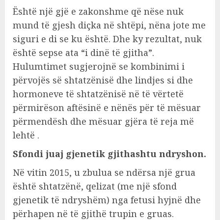
Është një gjë e zakonshme që nëse nuk
mund të gjesh diçka në shtëpi, nëna jote me
siguri e di se ku është. Dhe ky rezultat, nuk
është sepse ata “i dinë të gjitha”.
Hulumtimet sugjerojnë se kombinimi i
përvojës së shtatzënisë dhe lindjes si dhe
hormoneve të shtatzënisë në të vërtetë
përmirëson aftësinë e nënës për të mësuar
përmendësh dhe mësuar gjëra të reja më
lehtë .
Sfondi juaj gjenetik gjithashtu ndryshon.
Në vitin 2015, u zbulua se ndërsa një grua
është shtatzënë, qelizat (me një sfond
gjenetik të ndryshëm) nga fetusi hyjnë dhe
përhapen në të gjithë trupin e gruas.