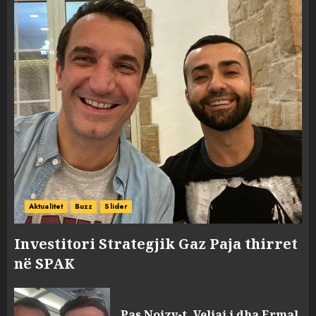
Aktualitet
Buzz
Slider
Investitori Strategjik Gaz Paja thirret
në SPAK
Pas Noizy-t, Veliaj i dha Ermal