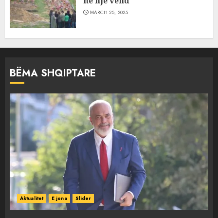
në një vend
MARCH 25, 2025
BËMA SHQIPTARE
Aktualitet
E jona
Slider