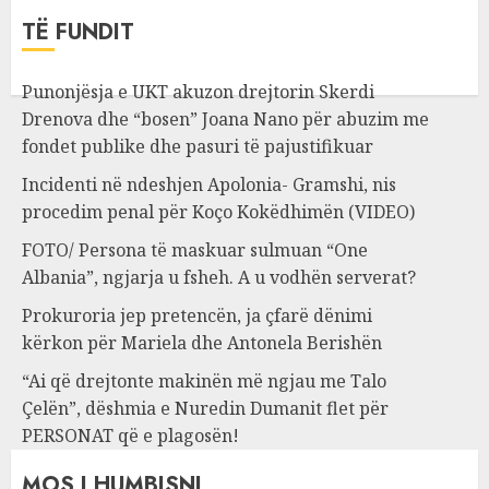
TË FUNDIT
Punonjësja e UKT akuzon drejtorin Skerdi
Drenova dhe “bosen” Joana Nano për abuzim me
fondet publike dhe pasuri të pajustifikuar
Incidenti në ndeshjen Apolonia- Gramshi, nis
procedim penal për Koço Kokëdhimën (VIDEO)
FOTO/ Persona të maskuar sulmuan “One
Albania”, ngjarja u fsheh. A u vodhën serverat?
Prokuroria jep pretencën, ja çfarë dënimi
kërkon për Mariela dhe Antonela Berishën
“Ai që drejtonte makinën më ngjau me Talo
Çelën”, dëshmia e Nuredin Dumanit flet për
PERSONAT që e plagosën!
MOS I HUMBISNI