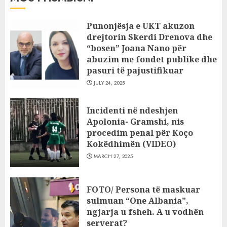
Punonjësja e UKT akuzon
drejtorin Skerdi Drenova dhe
“bosen” Joana Nano për
abuzim me fondet publike dhe
pasuri të pajustifikuar
JULY 24, 2025
Incidenti në ndeshjen
Apolonia- Gramshi, nis
procedim penal për Koço
Kokëdhimën (VIDEO)
MARCH 27, 2025
FOTO/ Persona të maskuar
sulmuan “One Albania”,
ngjarja u fsheh. A u vodhën
serverat?