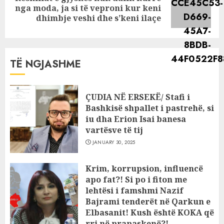
Next
nga moda, ja si të veproni kur keni
post:
dhimbje veshi dhe s’keni ilaçe
TË NGJASHME
ÇUDIA NË ERSEKË/ Stafi i
Bashkisë shpallet i pastrehë, si
iu dha Erion Isai banesa
vartësve të tij
JANUARY 30, 2025
Krim, korrupsion, influencë
apo fat?! Si po i fiton me
lehtësi i famshmi Nazif
Bajrami tenderët në Qarkun e
Elbasanit! Kush është KOKA që
rri në prapaskenë?!