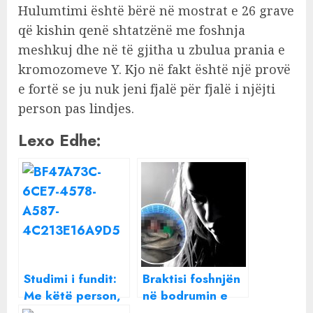
Hulumtimi është bërë në mostrat e 26 grave
që kishin qenë shtatzënë me foshnja
meshkuj dhe në të gjitha u zbulua prania e
kromozomeve Y. Kjo në fakt është një provë
e fortë se ju nuk jeni fjalë për fjalë i njëjti
person pas lindjes.
Lexo Edhe:
Studimi i fundit:
Braktisi foshnjën
Me këtë person,
në bodrumin e
partneri juaj ka
pallatit, rrëfimi i