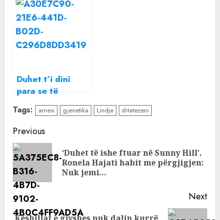
më shumë gjasa
30-vjeçares: I
t’ju tradhtojë
dashuri s’e donte,
mami e mori
vesh…, para
lindjes!
Duhet t’i dini
para se të
udhëtoni, 6
Tags:
amesi
gjenetika
Lindje
shtatezeni
gjërat që i
ndodhin trupit
Continue
Previous
kur jeni në avion
Reading
‘Duhet të ishe ftuar në Sunny Hill’,
Pre
Ronela Hajati habit me përgjigjen:
pos
Nuk jemi…
Next
Këshillat e gjyshes nuk dalin kurrë