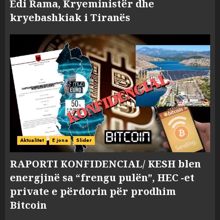
Edi Rama, Kryeministër dhe
kryebashkiak i Tiranës
Aktualitet
E jona
Slider
RAPORTI KONFIDENCIAL/ KESH blen
energjinë sa “frengu pulën”, HEC -et
private e përdorin për prodhim
Bitcoin