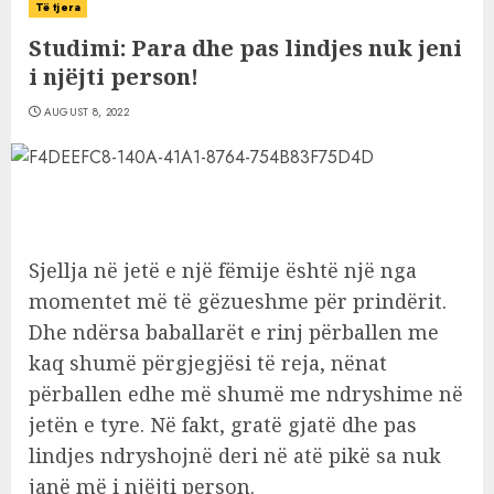
Të tjera
Studimi: Para dhe pas lindjes nuk jeni
i njëjti person!
AUGUST 8, 2022
Sjellja në jetë e një fëmije është një nga
momentet më të gëzueshme për prindërit.
Dhe ndërsa baballarët e rinj përballen me
kaq shumë përgjegjësi të reja, nënat
përballen edhe më shumë me ndryshime në
jetën e tyre. Në fakt, gratë gjatë dhe pas
lindjes ndryshojnë deri në atë pikë sa nuk
janë më i njëjti person.