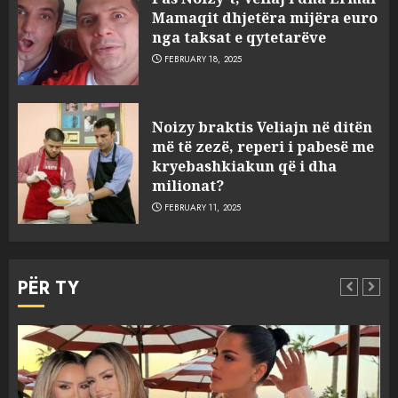
Mamaqit dhjetëra mijëra euro
nga taksat e qytetarëve
FEBRUARY 18, 2025
FOTO/ Persona të maskuar
Noizy braktis Veliajn në ditën
sulmuan “One Albania”,
më të zezë, reperi i pabesë me
ngjarja u fsheh. A u vodhën
kryebashkiakun që i dha
serverat?
milionat?
3
MARCH 25, 2025
FEBRUARY 11, 2025
Prokuroria jep pretencën, ja
çfarë dënimi kërkon për
PËR TY
Mariela dhe Antonela
Berishën
4
MARCH 25, 2025
“Ai që drejtonte makinën më
Aktualitet
Slider