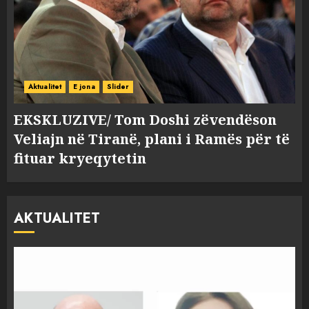
Aktualitet
E jona
Slider
EKSKLUZIVE/ Tom Doshi zëvendëson
Veliajn në Tiranë, plani i Ramës për të
fituar kryeqytetin
AKTUALITET