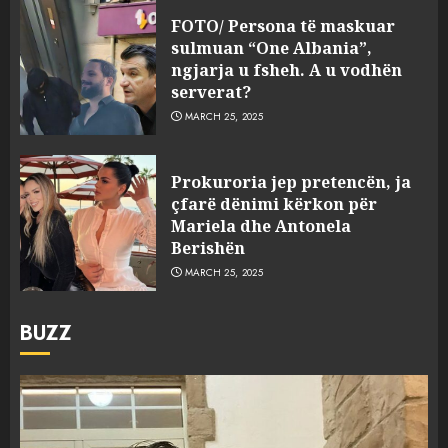
FOTO/ Persona të maskuar
sulmuan “One Albania”,
ngjarja u fsheh. A u vodhën
serverat?
MARCH 25, 2025
Prokuroria jep pretencën, ja
çfarë dënimi kërkon për
Mariela dhe Antonela
Berishën
MARCH 25, 2025
BUZZ