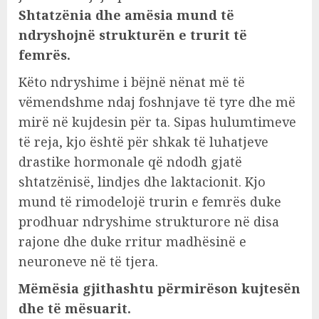
Shtatzënia dhe amësia mund të
ndryshojnë strukturën e trurit të
femrës.
Këto ndryshime i bëjnë nënat më të
vëmendshme ndaj foshnjave të tyre dhe më
mirë në kujdesin për ta. Sipas hulumtimeve
të reja, kjo është për shkak të luhatjeve
drastike hormonale që ndodh gjatë
shtatzënisë, lindjes dhe laktacionit. Kjo
mund të rimodelojë trurin e femrës duke
prodhuar ndryshime strukturore në disa
rajone dhe duke rritur madhësinë e
neuroneve në të tjera.
Mëmësia gjithashtu përmirëson kujtesën
dhe të mësuarit.