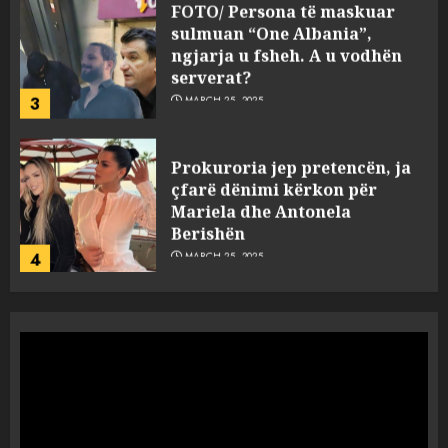
FOTO/ Persona të maskuar
sulmuan “One Albania”,
ngjarja u fsheh. A u vodhën
serverat?
3
MARCH 25, 2025
Prokuroria jep pretencën, ja
çfarë dënimi kërkon për
Mariela dhe Antonela
Berishën
4
MARCH 25, 2025
“Ai që drejtonte makinën më
ngjau me Talo Çelën”,
dëshmia e Nuredin Dumanit
flet për PERSONAT që e
plagosën!
5
MARCH 25, 2025