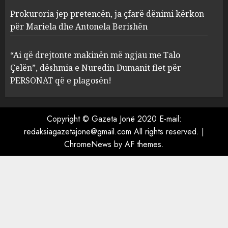
Prokuroria jep pretencën, ja çfarë dënimi kërkon
Prokuroria jep pretencën, ja
për Mariela dhe Antonela Berishën
çfarë dënimi kërkon për
Mariela dhe Antonela
“Ai që drejtonte makinën më ngjau me Talo
Berishën
Çelën”, dëshmia e Nuredin Dumanit flet për
4
MARCH 25, 2025
PERSONAT që e plagosën!
“Ai që drejtonte makinën më
ngjau me Talo Çelën”,
Copyright © Gazeta Jonë 2020 E-mail:
dëshmia e Nuredin Dumanit
redaksiagazetajone@gmail.com
All rights reserved.
|
flet për PERSONAT që e
ChromeNews
by AF themes.
plagosën!
5
MARCH 25, 2025