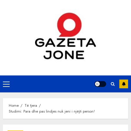
Skip
to
content
Primary
Menu
Home
Të tjera
Studimi: Para dhe pas lindjes nuk jeni i njëjti person!