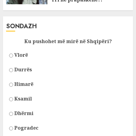
JANUARY 11, 2025
SONDAZH
Ku pushohet më mirë në Shqipëri?
Vlorë
Durrës
Himarë
Ksamil
Dhërmi
Pogradec