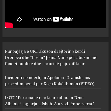
Punonjësja e UKT akuzon
drejtorin Skerdi Drenova dhe
“bosen” Joana Nano për
abuzim me fondet publike dhe
pasuri të pajustifikuar
1
JULY 24, 2025
Incidenti në ndeshjen
Punonjësja e UKT akuzon drejtorin Skerdi
Apolonia- Gramshi, nis
procedim penal për Koço
Drenova dhe “bosen” Joana Nano për abuzim me
Kokëdhimën (VIDEO)
fondet publike dhe pasuri të pajustifikuar
2
MARCH 27, 2025
Incidenti në ndeshjen Apolonia- Gramshi, nis
procedim penal për Koço Kokëdhimën (VIDEO)
FOTO/ Persona të maskuar
sulmuan “One Albania”,
ngjarja u fsheh. A u vodhën
FOTO/ Persona të maskuar sulmuan “One
serverat?
Albania”, ngjarja u fsheh. A u vodhën serverat?
3
MARCH 25, 2025