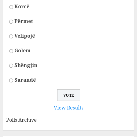
Korcë
Përmet
Velipojë
Golem
Shëngjin
Sarandë
View Results
Polls Archive