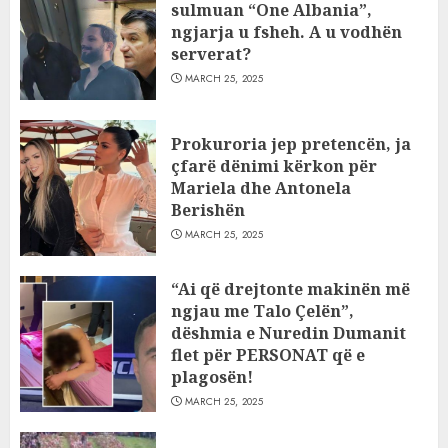
sulmuan “One Albania”,
ngjarja u fsheh. A u vodhën
serverat?
MARCH 25, 2025
Prokuroria jep pretencën, ja
çfarë dënimi kërkon për
Mariela dhe Antonela
Berishën
MARCH 25, 2025
“Ai që drejtonte makinën më
ngjau me Talo Çelën”,
dëshmia e Nuredin Dumanit
flet për PERSONAT që e
plagosën!
MARCH 25, 2025