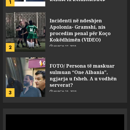
2
MARCH 27, 2025
FOTO/ Persona të maskuar
sulmuan “One Albania”,
ngjarja u fsheh. A u vodhën
serverat?
3
MARCH 25, 2025
Prokuroria jep pretencën, ja
çfarë dënimi kërkon për
Mariela dhe Antonela
Berishën
4
MARCH 25, 2025
“Ai që drejtonte makinën më
ngjau me Talo Çelën”,
dëshmia e Nuredin Dumanit