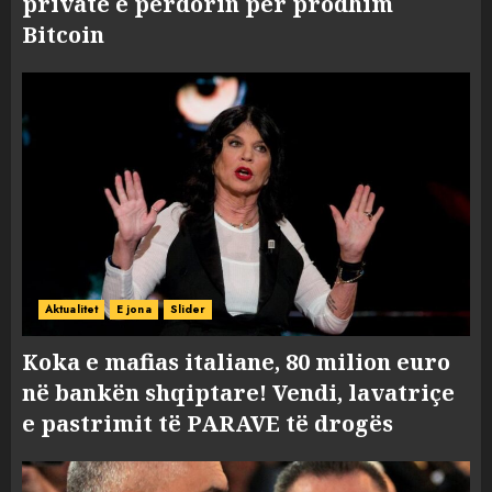
private e përdorin për prodhim
Bitcoin
Aktualitet
E jona
Slider
Koka e mafias italiane, 80 milion euro
në bankën shqiptare! Vendi, lavatriçe
e pastrimit të PARAVE të drogës