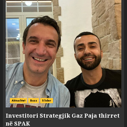
Aktualitet
Buzz
Slider
Investitori Strategjik Gaz Paja thirret
në SPAK