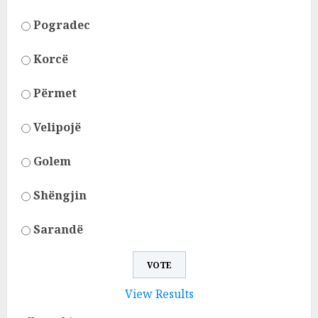
Pogradec
Korcë
Përmet
Velipojë
Golem
Shëngjin
Sarandë
View Results