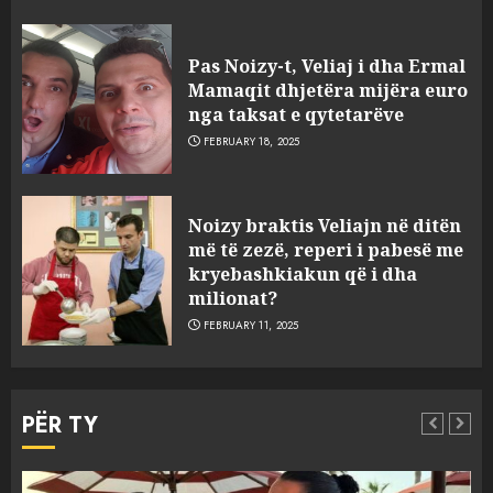
Pas Noizy-t, Veliaj i dha Ermal
Mamaqit dhjetëra mijëra euro
nga taksat e qytetarëve
FEBRUARY 18, 2025
FOTO/ Persona të maskuar
Noizy braktis Veliajn në ditën
sulmuan “One Albania”,
më të zezë, reperi i pabesë me
ngjarja u fsheh. A u vodhën
kryebashkiakun që i dha
serverat?
milionat?
3
MARCH 25, 2025
FEBRUARY 11, 2025
Prokuroria jep pretencën, ja
çfarë dënimi kërkon për
PËR TY
Mariela dhe Antonela
Berishën
4
MARCH 25, 2025