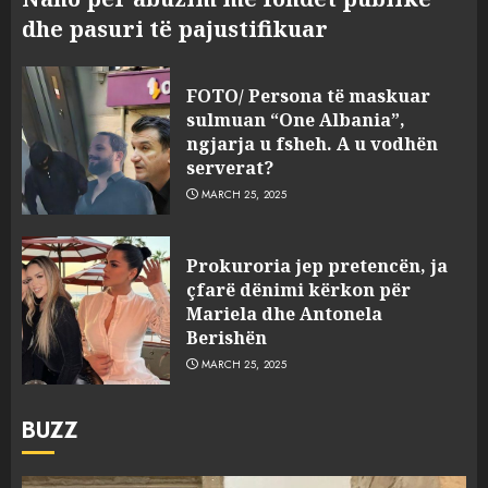
dhe pasuri të pajustifikuar
FOTO/ Persona të maskuar
sulmuan “One Albania”,
ngjarja u fsheh. A u vodhën
serverat?
MARCH 25, 2025
Prokuroria jep pretencën, ja
çfarë dënimi kërkon për
Mariela dhe Antonela
Berishën
MARCH 25, 2025
BUZZ