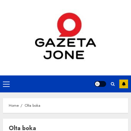
Skip
to
content
Primary
Menu
Home
Olta boka
Olta boka