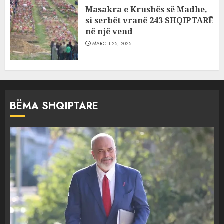
Masakra e Krushës së Madhe,
si serbët vranë 243 SHQIPTARË
në një vend
MARCH 25, 2025
BËMA SHQIPTARE