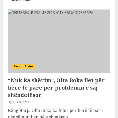
READ MORE
Buzz
Slider
“Nuk ka shërim”, Olta Boka flet për
herë të parë për problemin e saj
shëndetësor
JULY 29, 2022
Këngëtarja Olta Boka ka folur për herë të parë
për sëmundjen që e shoqëron...