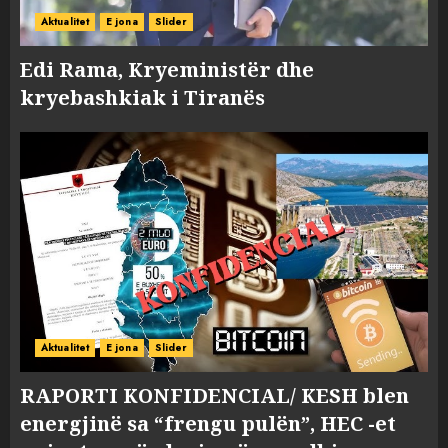
Aktualitet
E jona
Slider
Edi Rama, Kryeministër dhe
kryebashkiak i Tiranës
Aktualitet
E jona
Slider
RAPORTI KONFIDENCIAL/ KESH blen
energjinë sa “frengu pulën”, HEC -et