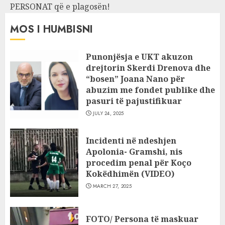
PERSONAT që e plagosën!
MOS I HUMBISNI
Punonjësja e UKT akuzon
drejtorin Skerdi Drenova dhe
“bosen” Joana Nano për
abuzim me fondet publike dhe
pasuri të pajustifikuar
JULY 24, 2025
Incidenti në ndeshjen
Apolonia- Gramshi, nis
procedim penal për Koço
Kokëdhimën (VIDEO)
MARCH 27, 2025
FOTO/ Persona të maskuar