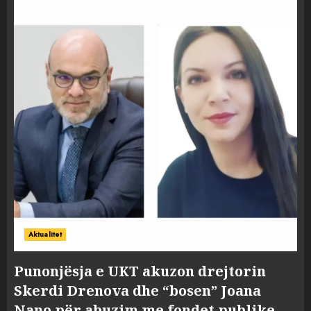
Aktualitet
Punonjësja e UKT akuzon drejtorin
Skerdi Drenova dhe “bosen” Joana
Nano për abuzim me fondet publike