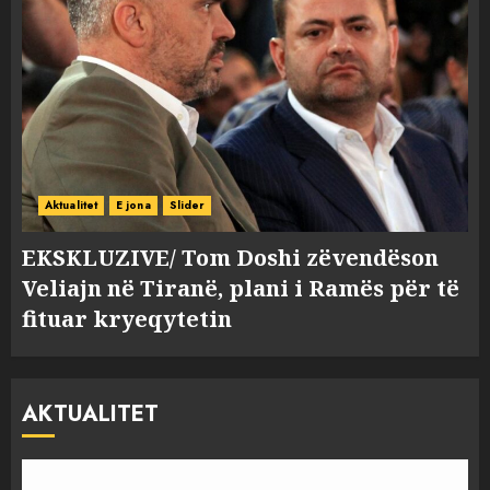
Aktualitet
E jona
Slider
EKSKLUZIVE/ Tom Doshi zëvendëson
Veliajn në Tiranë, plani i Ramës për të
fituar kryeqytetin
AKTUALITET