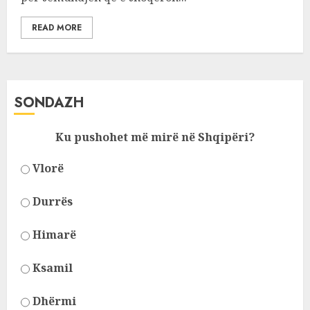
READ MORE
SONDAZH
Ku pushohet më mirë në Shqipëri?
Vlorë
Durrës
Himarë
Ksamil
Dhërmi