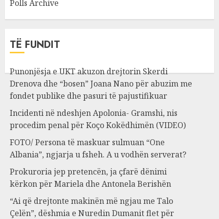
Polls Archive
TË FUNDIT
Punonjësja e UKT akuzon drejtorin Skerdi
Drenova dhe “bosen” Joana Nano për abuzim me
fondet publike dhe pasuri të pajustifikuar
Incidenti në ndeshjen Apolonia- Gramshi, nis
procedim penal për Koço Kokëdhimën (VIDEO)
FOTO/ Persona të maskuar sulmuan “One
Albania”, ngjarja u fsheh. A u vodhën serverat?
Prokuroria jep pretencën, ja çfarë dënimi
kërkon për Mariela dhe Antonela Berishën
“Ai që drejtonte makinën më ngjau me Talo
Çelën”, dëshmia e Nuredin Dumanit flet për