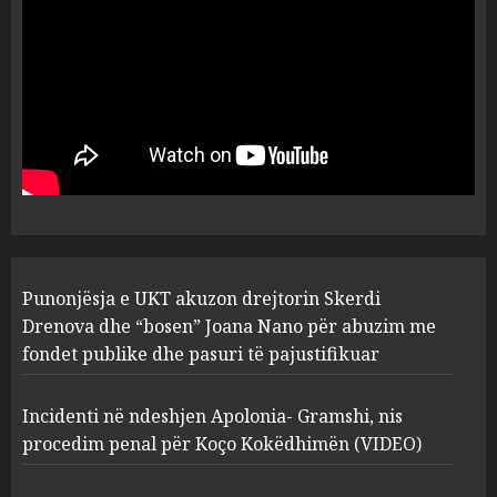
flet për PERSONAT që e
plagosën!
5
MARCH 25, 2025
Punonjësja e UKT akuzon
drejtorin Skerdi Drenova dhe
“bosen” Joana Nano për
abuzim me fondet publike dhe
pasuri të pajustifikuar
1
JULY 24, 2025
Incidenti në ndeshjen
Punonjësja e UKT akuzon drejtorin Skerdi
Apolonia- Gramshi, nis
procedim penal për Koço
Drenova dhe “bosen” Joana Nano për abuzim me
Kokëdhimën (VIDEO)
fondet publike dhe pasuri të pajustifikuar
2
MARCH 27, 2025
Incidenti në ndeshjen Apolonia- Gramshi, nis
procedim penal për Koço Kokëdhimën (VIDEO)
FOTO/ Persona të maskuar
sulmuan “One Albania”,
ngjarja u fsheh. A u vodhën