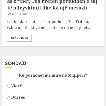
as b*thë”, Tea rrëfen periudhën e saj
të ndryshimit dhe ka një mesazh
APRIL 19, 2022
Ish-konkurrentja e “Për’puthen”, Tea Trifoni,
është mjaft aktive në profilet e saj në rrjetet...
READ MORE
SONDAZH
Ku pushohet më mirë në Shqipëri?
Vlorë
Durrës