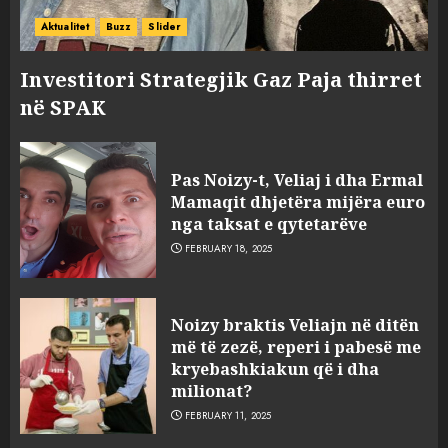
Aktualitet
Buzz
Slider
Investitori Strategjik Gaz Paja thirret
në SPAK
Pas Noizy-t, Veliaj i dha Ermal
Mamaqit dhjetëra mijëra euro
nga taksat e qytetarëve
FEBRUARY 18, 2025
FOTO/ Persona të maskuar
Noizy braktis Veliajn në ditën
sulmuan “One Albania”,
më të zezë, reperi i pabesë me
ngjarja u fsheh. A u vodhën
kryebashkiakun që i dha
serverat?
milionat?
3
MARCH 25, 2025
FEBRUARY 11, 2025