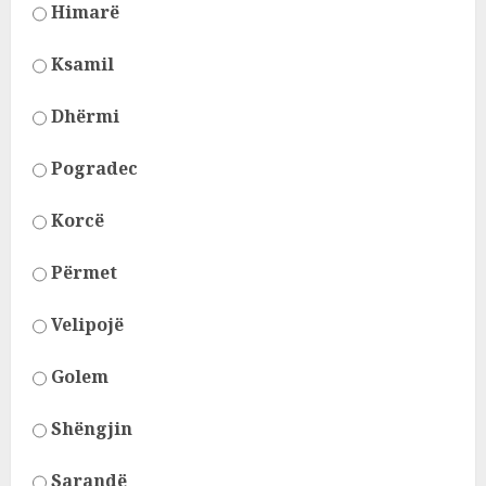
Himarë
Ksamil
Dhërmi
Pogradec
Korcë
Përmet
Velipojë
Golem
Shëngjin
Sarandë