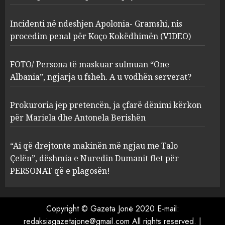
2
MARCH 27, 2025
Incidenti në ndeshjen Apolonia- Gramshi, nis
procedim penal për Koço Kokëdhimën (VIDEO)
FOTO/ Persona të maskuar
sulmuan “One Albania”,
ngjarja u fsheh. A u vodhën
FOTO/ Persona të maskuar sulmuan “One
serverat?
Albania”, ngjarja u fsheh. A u vodhën serverat?
3
MARCH 25, 2025
Prokuroria jep pretencën, ja çfarë dënimi kërkon
Prokuroria jep pretencën, ja
për Mariela dhe Antonela Berishën
çfarë dënimi kërkon për
Mariela dhe Antonela
“Ai që drejtonte makinën më ngjau me Talo
Berishën
Çelën”, dëshmia e Nuredin Dumanit flet për
4
MARCH 25, 2025
PERSONAT që e plagosën!
“Ai që drejtonte makinën më
ngjau me Talo Çelën”,
Copyright © Gazeta Jonë 2020 E-mail:
dëshmia e Nuredin Dumanit
redaksiagazetajone@gmail.com
All rights reserved.
|