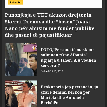
Aktualitet
Punonjësja e UKT akuzon drejtorin
Skerdi Drenova dhe “bosen” Joana
Nano për abuzim me fondet publike
dhe pasuri të pajustifikuar
FOTO/ Persona të maskuar
sulmuan “One Albania”,
ngjarja u fsheh. A u vodhën
serverat?
MARCH 25, 2025
Prokuroria jep pretencën, ja
çfarë dënimi kërkon për
Mariela dhe Antonela
Berishën