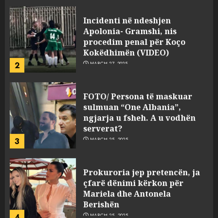
Incidenti në ndeshjen
Apolonia- Gramshi, nis
procedim penal për Koço
Kokëdhimën (VIDEO)
2
MARCH 27, 2025
FOTO/ Persona të maskuar
sulmuan “One Albania”,
ngjarja u fsheh. A u vodhën
serverat?
3
MARCH 25, 2025
Prokuroria jep pretencën, ja
çfarë dënimi kërkon për
Mariela dhe Antonela
Berishën
4
MARCH 25, 2025