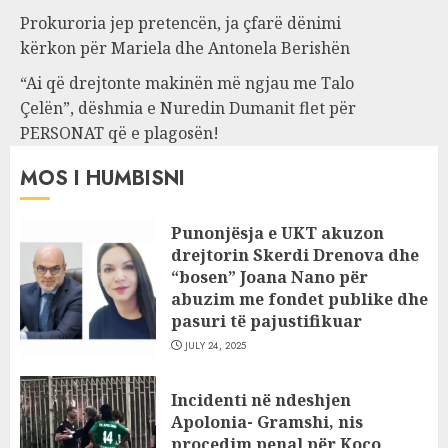
Prokuroria jep pretencën, ja çfarë dënimi
kërkon për Mariela dhe Antonela Berishën
“Ai që drejtonte makinën më ngjau me Talo
Çelën”, dëshmia e Nuredin Dumanit flet për
PERSONAT që e plagosën!
MOS I HUMBISNI
Punonjësja e UKT akuzon
drejtorin Skerdi Drenova dhe
“bosen” Joana Nano për
abuzim me fondet publike dhe
pasuri të pajustifikuar
JULY 24, 2025
Incidenti në ndeshjen
Apolonia- Gramshi, nis
procedim penal për Koço