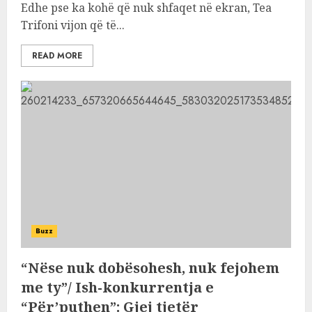
Edhe pse ka kohë që nuk shfaqet në ekran, Tea
Trifoni vijon që të...
READ MORE
Buzz
“Nëse nuk dobësohesh, nuk fejohem
me ty”/ Ish-konkurrentja e
“Për’puthen”: Gjej tjetër