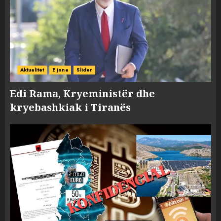
Aktualitet
E jona
Slider
Edi Rama, Kryeministër dhe
kryebashkiak i Tiranës