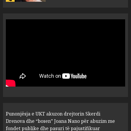
“Ai që drejtonte makinën më
ngjau me Talo Çelën”,
dëshmia e Nuredin Dumanit
flet për PERSONAT që e
plagosën!
5
MARCH 25, 2025
Punonjësja e UKT akuzon
drejtorin Skerdi Drenova dhe
“bosen” Joana Nano për
abuzim me fondet publike dhe
pasuri të pajustifikuar
1
JULY 24, 2025
Incidenti në ndeshjen
Punonjësja e UKT akuzon drejtorin Skerdi
Apolonia- Gramshi, nis
procedim penal për Koço
Drenova dhe “bosen” Joana Nano për abuzim me
Kokëdhimën (VIDEO)
fondet publike dhe pasuri të pajustifikuar