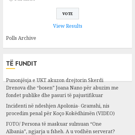
View Results
Polls Archive
TË FUNDIT
Punonjësja e UKT akuzon drejtorin Skerdi
Drenova dhe “bosen” Joana Nano për abuzim me
fondet publike dhe pasuri të pajustifikuar
Incidenti në ndeshjen Apolonia- Gramshi, nis
procedim penal për Koço Kokëdhimën (VIDEO)
FOTO/ Persona të maskuar sulmuan “One
Albania”, ngjarja u fsheh. A u vodhën serverat?