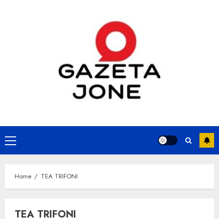
Skip
to
content
Primary
Menu
Home
TEA TRIFONI
TEA TRIFONI