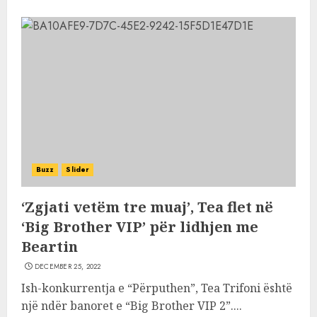
Buzz
Slider
‘Zgjati vetëm tre muaj’, Tea flet në
‘Big Brother VIP’ për lidhjen me
Beartin
DECEMBER 25, 2022
Ish-konkurrentja e “Përputhen”, Tea Trifoni është
një ndër banoret e “Big Brother VIP 2”....