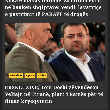
Koka e mafias italiane, 80 milion euro
në bankën shqiptare! Vendi, lavatriçe
e pastrimit të PARAVE të drogës
Aktualitet
E jona
Slider
EKSKLUZIVE/ Tom Doshi zëvendëson
Veliajn në Tiranë, plani i Ramës për të
fituar kryeqytetin