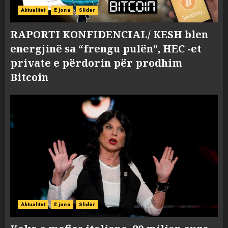
Aktualitet
E jona
Slider
RAPORTI KONFIDENCIAL/ KESH blen
energjinë sa “frengu pulën”, HEC -et
private e përdorin për prodhim
Bitcoin
Aktualitet
E jona
Slider