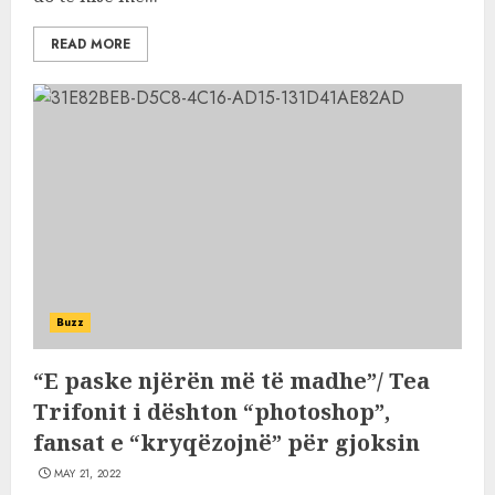
READ MORE
Buzz
“E paske njërën më të madhe”/ Tea
Trifonit i dështon “photoshop”,
fansat e “kryqëzojnë” për gjoksin
MAY 21, 2022