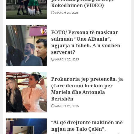
Kokëdhimën (VIDEO)
MARCH 27, 2025
FOTO/ Persona të maskuar
sulmuan “One Albania”,
ngjarja u fsheh. A u vodhën
serverat?
MARCH 25, 2025
Prokuroria jep pretencën, ja
çfarë dënimi kërkon për
Mariela dhe Antonela
Berishën
MARCH 25, 2025
“Ai që drejtonte makinën më
ngjau me Talo Çelën”,