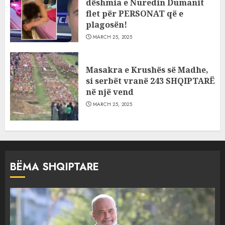
dëshmia e Nuredin Dumanit
flet për PERSONAT që e
plagosën!
MARCH 25, 2025
Masakra e Krushës së Madhe,
si serbët vranë 243 SHQIPTARË
në një vend
MARCH 25, 2025
BËMA SHQIPTARE