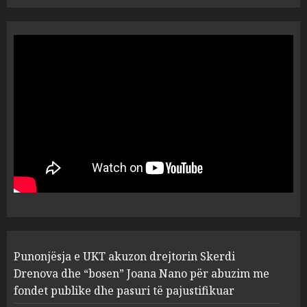
“Ai që drejtonte makinën më
ngjau me Talo Çelën”,
dëshmia e Nuredin Dumanit
flet për PERSONAT që e
plagosën!
5
MARCH 25, 2025
Punonjësja e UKT akuzon
drejtorin Skerdi Drenova dhe
“bosen” Joana Nano për
abuzim me fondet publike dhe
pasuri të pajustifikuar
1
JULY 24, 2025
Incidenti në ndeshjen
Punonjësja e UKT akuzon drejtorin Skerdi
Apolonia- Gramshi, nis
procedim penal për Koço
Drenova dhe “bosen” Joana Nano për abuzim me
Kokëdhimën (VIDEO)
fondet publike dhe pasuri të pajustifikuar
2
MARCH 27, 2025