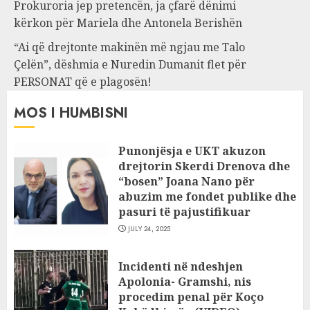
Prokuroria jep pretencën, ja çfarë dënimi
kërkon për Mariela dhe Antonela Berishën
“Ai që drejtonte makinën më ngjau me Talo
Çelën”, dëshmia e Nuredin Dumanit flet për
PERSONAT që e plagosën!
MOS I HUMBISNI
Punonjësja e UKT akuzon
drejtorin Skerdi Drenova dhe
“bosen” Joana Nano për
abuzim me fondet publike dhe
pasuri të pajustifikuar
JULY 24, 2025
Incidenti në ndeshjen
Apolonia- Gramshi, nis
procedim penal për Koço