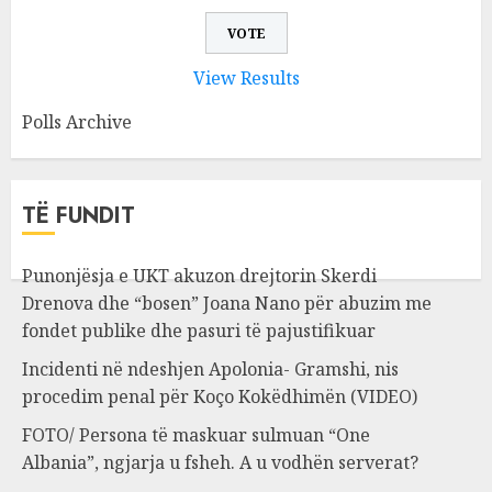
View Results
Polls Archive
TË FUNDIT
Punonjësja e UKT akuzon drejtorin Skerdi
Drenova dhe “bosen” Joana Nano për abuzim me
fondet publike dhe pasuri të pajustifikuar
Incidenti në ndeshjen Apolonia- Gramshi, nis
procedim penal për Koço Kokëdhimën (VIDEO)
FOTO/ Persona të maskuar sulmuan “One
Albania”, ngjarja u fsheh. A u vodhën serverat?