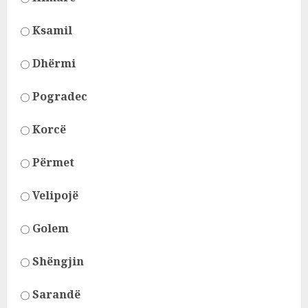
Ksamil
Dhërmi
Pogradec
Korcë
Përmet
Velipojë
Golem
Shëngjin
Sarandë