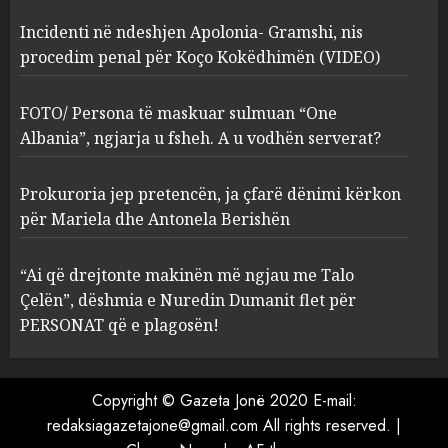
Incidenti në ndeshjen Apolonia- Gramshi, nis
procedim penal për Koço Kokëdhimën (VIDEO)
FOTO/ Persona të maskuar
sulmuan “One Albania”,
ngjarja u fsheh. A u vodhën
FOTO/ Persona të maskuar sulmuan “One
serverat?
Albania”, ngjarja u fsheh. A u vodhën serverat?
3
MARCH 25, 2025
Prokuroria jep pretencën, ja çfarë dënimi kërkon
Prokuroria jep pretencën, ja
për Mariela dhe Antonela Berishën
çfarë dënimi kërkon për
Mariela dhe Antonela
“Ai që drejtonte makinën më ngjau me Talo
Berishën
Çelën”, dëshmia e Nuredin Dumanit flet për
4
MARCH 25, 2025
PERSONAT që e plagosën!
“Ai që drejtonte makinën më
ngjau me Talo Çelën”,
Copyright © Gazeta Jonë 2020 E-mail:
dëshmia e Nuredin Dumanit
redaksiagazetajone@gmail.com
All rights reserved.
|
flet për PERSONAT që e