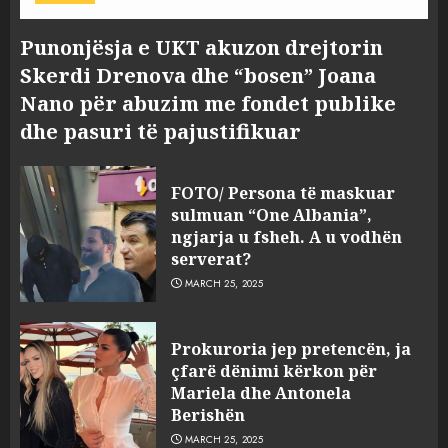
Punonjësja e UKT akuzon drejtorin
Skerdi Drenova dhe “bosen” Joana
Nano për abuzim me fondet publike
dhe pasuri të pajustifikuar
FOTO/ Persona të maskuar
sulmuan “One Albania”,
ngjarja u fsheh. A u vodhën
serverat?
MARCH 25, 2025
Prokuroria jep pretencën, ja
çfarë dënimi kërkon për
Mariela dhe Antonela
Berishën
MARCH 25, 2025