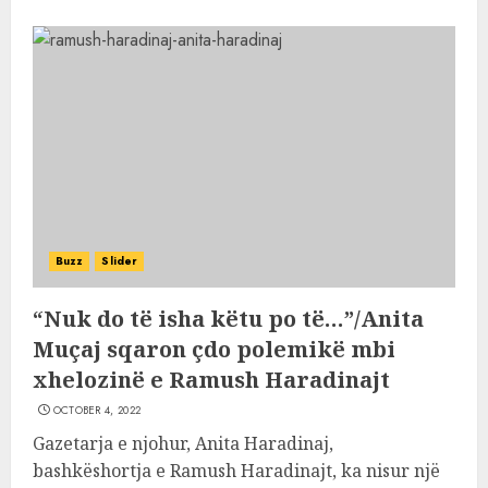
Buzz
Slider
“Nuk do të isha këtu po të…”/Anita
Muçaj sqaron çdo polemikë mbi
xhelozinë e Ramush Haradinajt
OCTOBER 4, 2022
Gazetarja e njohur, Anita Haradinaj,
bashkëshortja e Ramush Haradinajt, ka nisur një