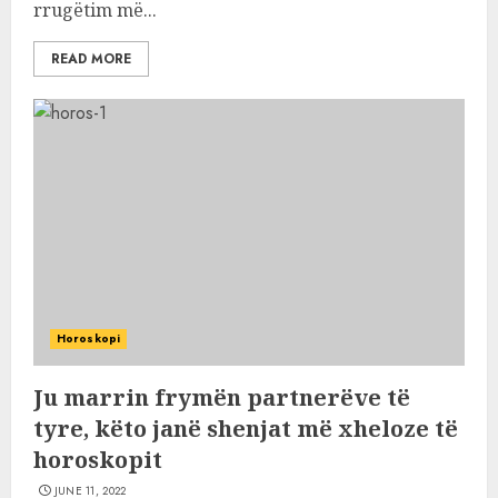
rrugëtim më...
READ MORE
Horoskopi
Ju marrin frymën partnerëve të
tyre, këto janë shenjat më xheloze të
horoskopit
JUNE 11, 2022