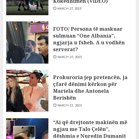
Kokëdhimën (VIDEO)
MARCH 27, 2025
FOTO/ Persona të maskuar
sulmuan “One Albania”,
ngjarja u fsheh. A u vodhën
serverat?
MARCH 25, 2025
Prokuroria jep pretencën, ja
çfarë dënimi kërkon për
Mariela dhe Antonela
Berishën
MARCH 25, 2025
“Ai që drejtonte makinën më
ngjau me Talo Çelën”,
dëshmia e Nuredin Dumanit