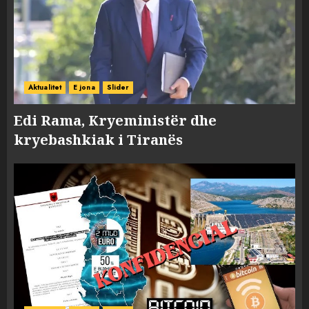
Aktualitet
E jona
Slider
Edi Rama, Kryeministër dhe
kryebashkiak i Tiranës