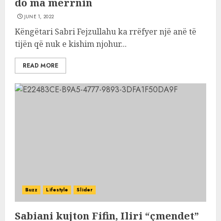
do ma merrnin
JUNE 1, 2022
Këngëtari Sabri Fejzullahu ka rrëfyer një anë të
tijën që nuk e kishim njohur...
READ MORE
Buzz
Lifestyle
Slider
Sabiani kujton Fifin, Iliri “çmendet”