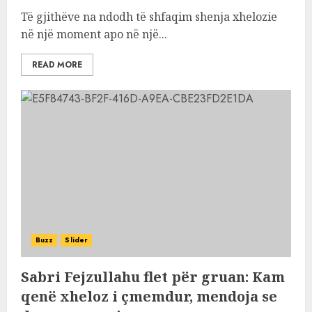
Të gjithëve na ndodh të shfaqim shenja xhelozie
në një moment apo në një...
READ MORE
Buzz
Slider
Sabri Fejzullahu flet për gruan: Kam
qenë xheloz i çmemdur, mendoja se