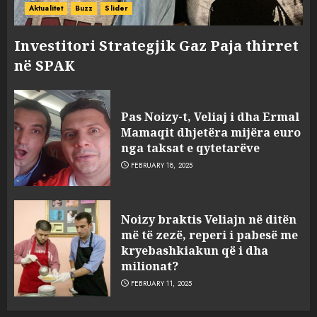
Aktualitet
Buzz
Slider
Investitori Strategjik Gaz Paja thirret
në SPAK
Pas Noizy-t, Veliaj i dha Ermal
Mamaqit dhjetëra mijëra euro
nga taksat e qytetarëve
FEBRUARY 18, 2025
FOTO/ Persona të maskuar
Noizy braktis Veliajn në ditën
sulmuan “One Albania”,
më të zezë, reperi i pabesë me
ngjarja u fsheh. A u vodhën
kryebashkiakun që i dha
serverat?
milionat?
3
MARCH 25, 2025
FEBRUARY 11, 2025