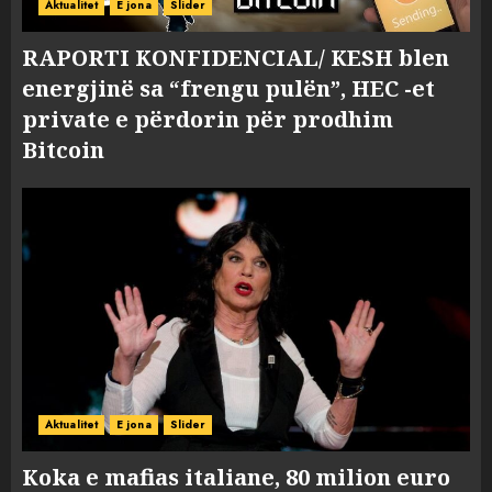
Aktualitet
E jona
Slider
RAPORTI KONFIDENCIAL/ KESH blen
energjinë sa “frengu pulën”, HEC -et
private e përdorin për prodhim
Bitcoin
Aktualitet
E jona
Slider
Koka e mafias italiane, 80 milion euro