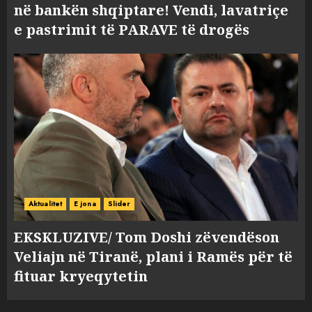
në bankën shqiptare! Vendi, lavatriçe
e pastrimit të PARAVE të drogës
Aktualitet
E jona
Slider
EKSKLUZIVE/ Tom Doshi zëvendëson
Veliajn në Tiranë, plani i Ramës për të
fituar kryeqytetin