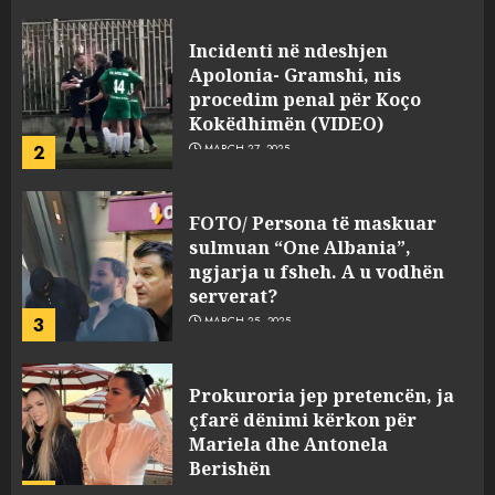
Incidenti në ndeshjen
Apolonia- Gramshi, nis
procedim penal për Koço
Kokëdhimën (VIDEO)
2
MARCH 27, 2025
FOTO/ Persona të maskuar
sulmuan “One Albania”,
ngjarja u fsheh. A u vodhën
serverat?
3
MARCH 25, 2025
Prokuroria jep pretencën, ja
çfarë dënimi kërkon për
Mariela dhe Antonela
Berishën
4
MARCH 25, 2025