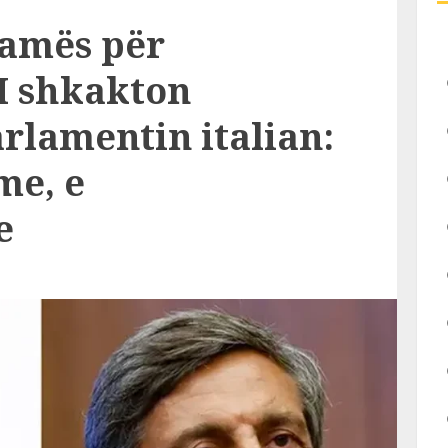
Ramës për
AI shkakton
arlamentin italian:
me, e
e