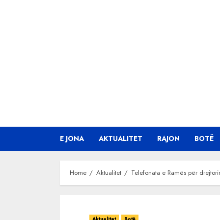
Skip
to
content
E JONA
AKTUALITET
RAJON
BOTË
Home
Aktualitet
Telefonata e Ramës për drejtori
Aktualitet
Botë