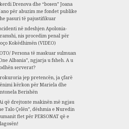
kerdi Drenova dhe “bosen” Joana
ano për abuzim me fondet publike
he pasuri të pajustifikuar
ncidenti në ndeshjen Apolonia-
ramshi, nis procedim penal për
oço Kokëdhimën (VIDEO)
OTO/ Persona të maskuar sulmuan
One Albania”, ngjarja u fsheh. A u
odhën serverat?
rokuroria jep pretencën, ja çfarë
ënimi kërkon për Mariela dhe
ntonela Berishën
Ai që drejtonte makinën më ngjau
e Talo Çelën”, dëshmia e Nuredin
umanit flet për PERSONAT që e
lagosën!