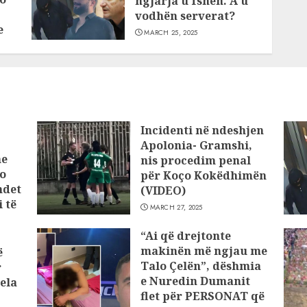
ngjarja u fsheh. A u
vodhën serverat?
e
MARCH 25, 2025
Incidenti në ndeshjen
Apolonia- Gramshi,
he
nis procedim penal
o
për Koço Kokëdhimën
ndet
(VIDEO)
 të
MARCH 27, 2025
“Ai që drejtonte
makinën më ngjau me
ë
Talo Çelën”, dëshmia
r
e Nuredin Dumanit
ela
flet për PERSONAT që