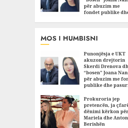
për abuzim me
fondet publike dh
pasuri të
pajustifikuar
JULY 24, 2025
MOS I HUMBISNI
Punonjësja e UKT
akuzon drejtorin
Skerdi Drenova d
“bosen” Joana Nan
për abuzim me fo
publike dhe pasuri
pajustifikuar
Prokuroria jep
JULY 24, 2025
pretencën, ja çfar
dënimi kërkon pë
Mariela dhe Anton
Berishën