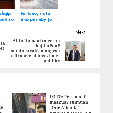
shqip
Furtunë, rrufe
entin e
dhe përmbytje
ë së
që në mëngjes:
at
Qytetet që
Next
jidhet
preken
Altin Dumani tmerron
 ia
tër
hajdutët në
Previous
et
Next
administratë, mungesa
post:
post:
e firmave ul investimet
publike
FOTO/ Persona të
maskuar sulmuan
he
“One Albania”,
o