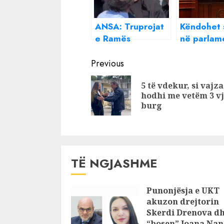
ANSA: Truprojat
Këndohet 
e Ramës
në parlam
gjakosën
Maqedonis
Continue
deputetin italian,
Veriut! Tal
Previous
Meloni doli nga
Xhaferi zg
Reading
5 të vdekur, si vajza
makina dhe u foli
kryeminis
hodhi me vetëm 3 vj
në anglisht që ta
burg
lëshonin
TË NGJASHME
Punonjësja e UKT
akuzon drejtorin
Skerdi Drenova d
“bosen” Joana Nan