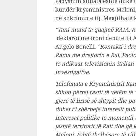
Padyshim situata është duke u
kundër kryeministres Meloni,
në shkrimin e tij. Megjithatë 
“Tani mund ta quajmë RAIA, Rad
deklaroi me ironi deputeti i A
Angelo Bonelli.
“Kontakti i dre
Rama me drejtorin e Rai, Paolo
të ndikuar televizionin italian
investigative.
Telefonata e Kryeministrit Ra
shkon përtej rastit të vetëm t
gjerë të lirisë së shtypit dhe p
duhet t’i shërbejë interesit pub
interesat politike të momentit 
jashtë territorit të Rait dhe q
Meloni. Është thelbësore të rith