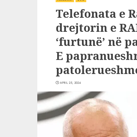
Telefonata e 
drejtorin e R
‘furtunë’ në p
E papranuesh
patolerueshm
APRIL 25, 2024