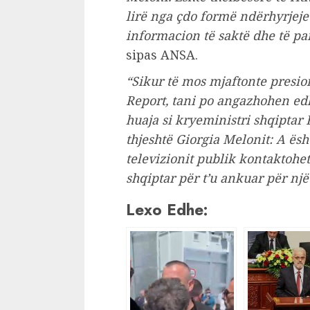
lirë nga çdo formë ndërhyrjeje 
informacion të saktë dhe të p
sipas ANSA.
“Sikur të mos mjaftonte presio
Report, tani po angazhohen edh
huaja si kryeministri shqiptar 
thjeshtë Giorgia Melonit: A ësh
televizionit publik kontaktohet
shqiptar për t’u ankuar për nj
Lexo Edhe: