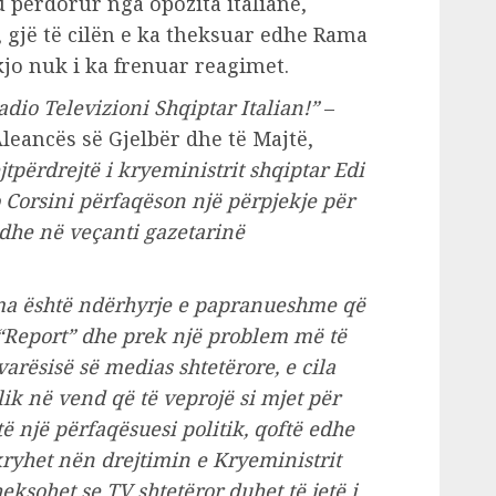
 përdorur nga opozita italiane,
 gjë të cilën e ka theksuar edhe Rama
kjo nuk i ka frenuar reagimet.
io Televizioni Shqiptar Italian!”
–
leancës së Gjelbër dhe të Majtë,
jtpërdrejtë i kryeministrit shqiptar Edi
 Corsini përfaqëson një përpjekje për
 dhe në veçanti gazetarinë
ma është ndërhyrje e papranueshme që
ë “Report” dhe prek një problem më të
avarësisë së medias shtetërore, e cila
lik në vend që të veprojë si mjet për
të një përfaqësuesi politik, qoftë edhe
ë kryhet nën drejtimin e Kryeministrit
eksohet se TV shtetëror duhet të jetë i