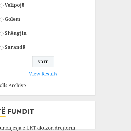
Velipojë
Golem
Shëngjin
Sarandë
View Results
olls Archive
TË FUNDIT
unonjësja e UKT akuzon drejtorin