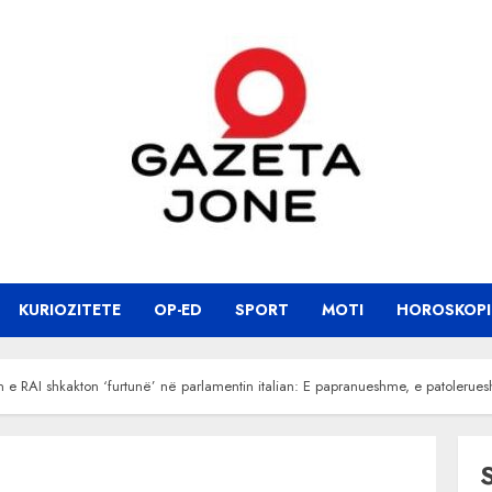
KURIOZITETE
OP-ED
SPORT
MOTI
HOROSKOPI
n e RAI shkakton ‘furtunë’ në parlamentin italian: E papranueshme, e patolerue