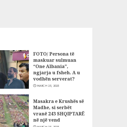
FOTO/ Persona të
maskuar sulmuan
“One Albania”,
ngjarja u fsheh. A u
vodhën serverat?
MARCH 25, 2025
Masakra e Krushës së
Madhe, si serbët
vranë 243 SHQIPTARË
në një vend
MARCH 25, 2025