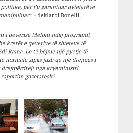
politike, për t’u garantuar qytetarëve
amanipuluar” –
deklaroi Bonelli,
ni i qeverisë Meloni ndaj programit
e krerët e qeverive të shteteve të
Edi Rama. Le t’i bëjmë një pyetje të
të normale sipas jush që një drejtues i
 drejtpërdrejt nga kryeministri
ë raportim gazetaresk?