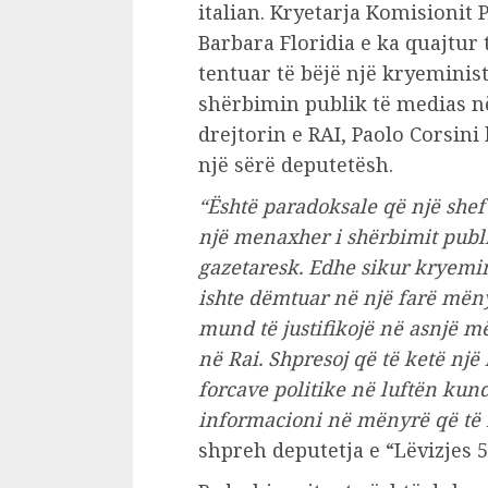
italian. Kryetarja Komisionit
Barbara Floridia e ka quajtu
tentuar të bëjë një kryeminist
shërbimin publik të medias në
drejtorin e RAI, Paolo Corsi
një sërë deputetësh.
“Është paradoksale që një shef 
një menaxher i shërbimit publi
gazetaresk. Edhe sikur kryemin
ishte dëmtuar në një farë mëny
mund të justifikojë në asnjë më
në Rai. Shpresoj që të ketë një 
forcave politike në luftën kun
informacioni në mënyrë që të 
shpreh deputetja e “Lëvizjes 5 