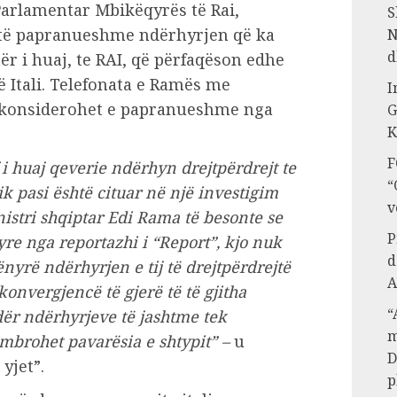
 Parlamentar Mbikëqyrës të Rai,
S
r të papranueshme ndërhyrjen që ka
N
d
ër i huaj, te RAI, që përfaqëson edhe
 Itali. Telefonata e Ramës me
I
ni konsiderohet e papranueshme nga
G
K
F
i huaj qeverie ndërhyn drejtpërdrejt te
“
k pasi është cituar në një investigim
v
istri shqiptar Edi Rama të besonte se
P
re nga reportazhi i “Report”, kjo nuk
d
nyrë ndërhyrjen e tij të drejtpërdrejtë
A
konvergjencë të gjerë të të gjitha
“
dër ndërhyrjeve të jashtme tek
m
mbrohet pavarësia e shtypit” –
u
D
yjet”.
p