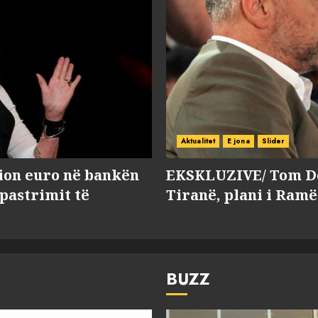
Aktualitet
E jona
Slider
lion euro në bankën
EKSKLUZIVE/ Tom Do
 pastrimit të
Tiranë, plani i Ramë
BUZZ