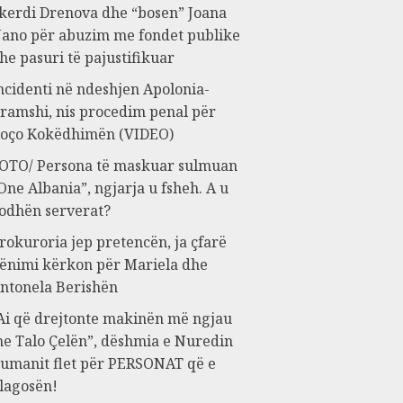
kerdi Drenova dhe “bosen” Joana
ano për abuzim me fondet publike
he pasuri të pajustifikuar
ncidenti në ndeshjen Apolonia-
ramshi, nis procedim penal për
oço Kokëdhimën (VIDEO)
OTO/ Persona të maskuar sulmuan
One Albania”, ngjarja u fsheh. A u
odhën serverat?
rokuroria jep pretencën, ja çfarë
ënimi kërkon për Mariela dhe
ntonela Berishën
Ai që drejtonte makinën më ngjau
e Talo Çelën”, dëshmia e Nuredin
umanit flet për PERSONAT që e
lagosën!