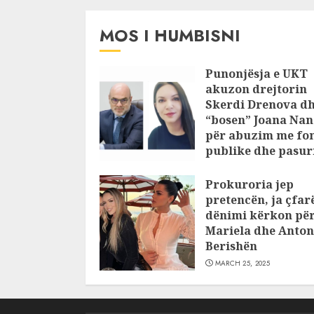
MOS I HUMBISNI
Punonjësja e UKT
akuzon drejtorin
Skerdi Drenova d
“bosen” Joana Nan
për abuzim me fo
publike dhe pasuri
pajustifikuar
Prokuroria jep
JULY 24, 2025
pretencën, ja çfar
dënimi kërkon pë
Mariela dhe Anton
Berishën
MARCH 25, 2025