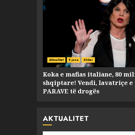
Aktualitet
E jona
Slider
Koka e mafias italiane, 80 mi
shqiptare! Vendi, lavatriçe e
PARAVE të drogës
AKTUALITET