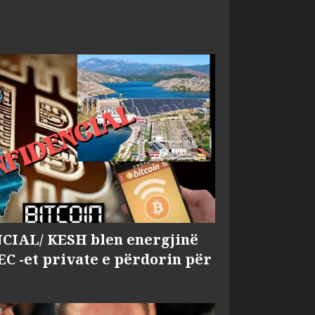
IAL/ KESH blen energjinë
EC -et private e përdorin për