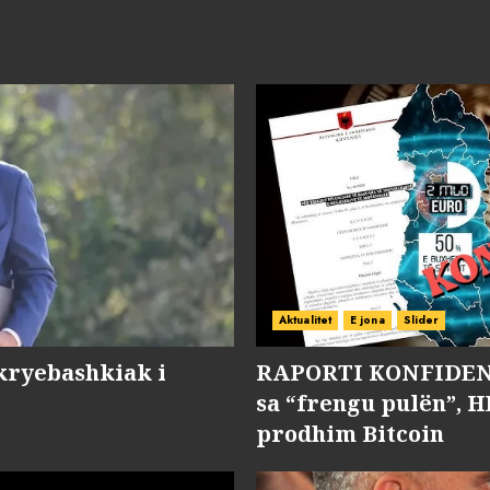
Aktualitet
E jona
Slider
kryebashkiak i
RAPORTI KONFIDENC
sa “frengu pulën”, H
prodhim Bitcoin