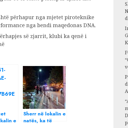
S
N
është përhapur nga mjetet piroteknike
d
performance nga bendi maqedonas DNA.
I
G
rhapjes së zjarrit, klubi ka qenë i
K
në
F
“
v
P
d
A
“
m
cet
Sherr në lokalin e
D
kalin e
natës, ka të
p
vdekur dhe të