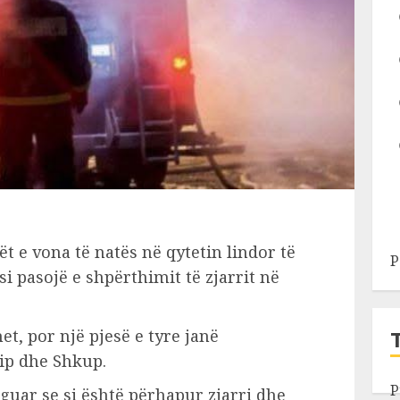
t e vona të natës në qytetin lindor të
P
i pasojë e shpërthimit të zjarrit në
t, por një pjesë e tyre janë
tip dhe Shkup.
P
guar se si është përhapur zjarri dhe