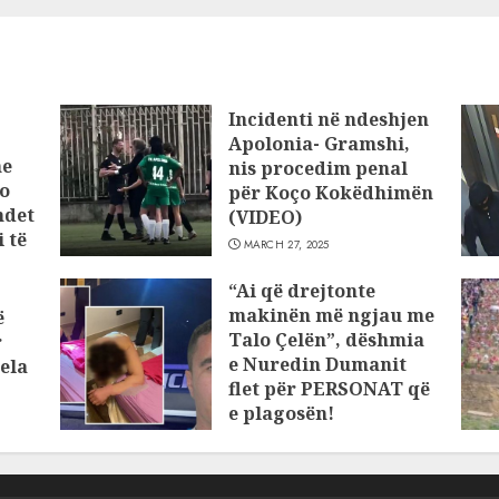
Incidenti në ndeshjen
Apolonia- Gramshi,
he
nis procedim penal
o
për Koço Kokëdhimën
ndet
(VIDEO)
 të
MARCH 27, 2025
“Ai që drejtonte
makinën më ngjau me
ë
Talo Çelën”, dëshmia
r
e Nuredin Dumanit
ela
flet për PERSONAT që
e plagosën!
MARCH 25, 2025