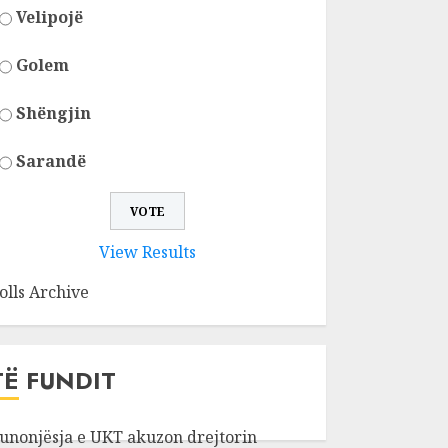
Velipojë
Golem
Shëngjin
Sarandë
View Results
olls Archive
TË FUNDIT
unonjësja e UKT akuzon drejtorin