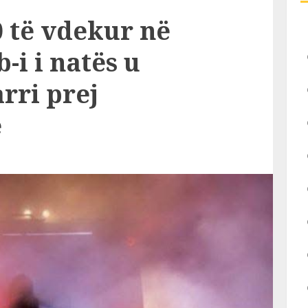
0 të vdekur në
-i i natës u
arri prej
e