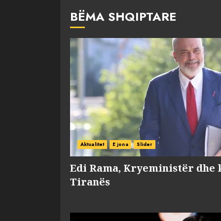
BËMA SHQIPTARE
Aktualitet
E jona
Slider
Edi Rama, Kryeministër dhe 
Tiranës