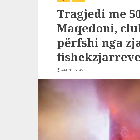
Tragjedi me 5
Maqedoni, club
përfshi nga zj
fishekzjarrev
MARCH 16, 2025