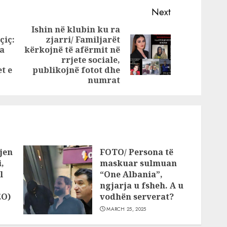
me
plagosur
Next
i në
Ishin në klubin ku ra
çiç:
zjarri/ Familjarët
ta
kërkojnë të afërmit në
Previous
Next
rrjete sociale,
post:
post:
t e
publikojnë fotot dhe
numrat
jen
FOTO/ Persona të
,
maskuar sulmuan
l
“One Albania”,
ngjarja u fsheh. A u
EO)
vodhën serverat?
MARCH 25, 2025