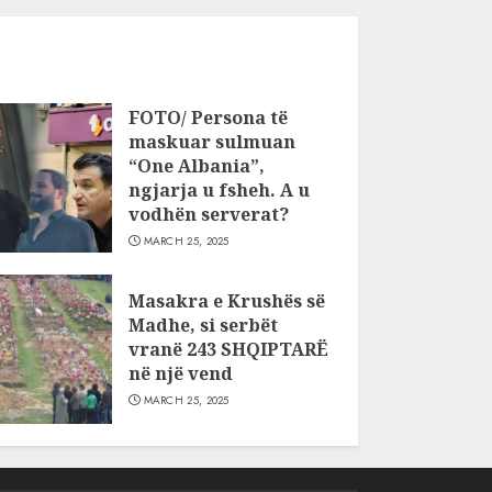
FOTO/ Persona të
maskuar sulmuan
“One Albania”,
ngjarja u fsheh. A u
vodhën serverat?
MARCH 25, 2025
Masakra e Krushës së
Madhe, si serbët
vranë 243 SHQIPTARË
në një vend
MARCH 25, 2025