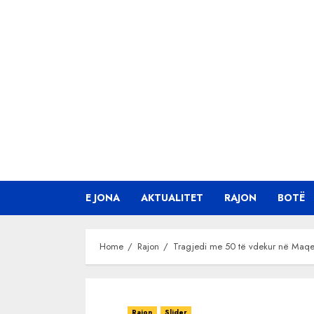
Skip
to
content
E JONA
AKTUALITET
RAJON
BOTË
Home
Rajon
Tragjedi me 50 të vdekur në Maqedon
Rajon
Slider