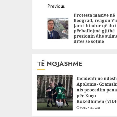
Continue
zjarri, humbin
plagosur 
Previous
jetën burrë e
armë zjarr
Reading
Protesta masive në
grua
Tiranë
Beograd, reagon Vu
Jam i bindur që do 
përballojmë gjithë
presionin dhe sulme
ditës së sotme
TË NGJASHME
Incidenti në ndesh
Apolonia- Gramshi
nis procedim pena
për Koço
Kokëdhimën (VID
MARCH 27, 2025