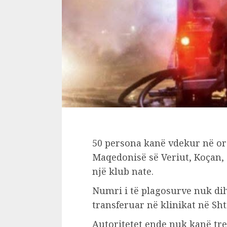
50 persona kanë vdekur në orë
Maqedonisë së Veriut, Koçan, s
një klub nate.
Numri i të plagosurve nuk dihe
transferuar në klinikat në Sh
Autoritetet ende nuk kanë tre