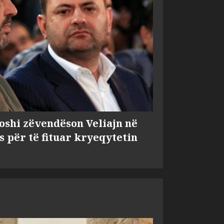
shi zëvendëson Veliajn në
s për të fituar kryeqytetin