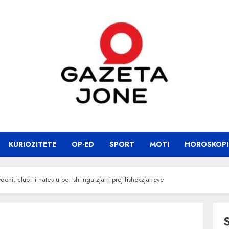
KURIOZITETE
OP-ED
SPORT
MOTI
HOROSKOPI
i, club-i i natës u përfshi nga zjarri prej fishekzjarreve