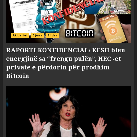
Aktualitet
E jona
Slider
RAPORTI KONFIDENCIAL/ KESH blen
energjinë sa “frengu pulën”, HEC -et
private e përdorin për prodhim
Bitcoin