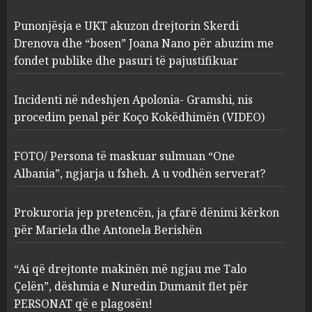
Incidenti në ndeshjen
Punonjësja e UKT akuzon drejtorin Skerdi
Apolonia- Gramshi, nis
procedim penal për Koço
Drenova dhe “bosen” Joana Nano për abuzim me
Kokëdhimën (VIDEO)
fondet publike dhe pasuri të pajustifikuar
2
MARCH 27, 2025
Incidenti në ndeshjen Apolonia- Gramshi, nis
procedim penal për Koço Kokëdhimën (VIDEO)
FOTO/ Persona të maskuar
sulmuan “One Albania”,
ngjarja u fsheh. A u vodhën
FOTO/ Persona të maskuar sulmuan “One
serverat?
Albania”, ngjarja u fsheh. A u vodhën serverat?
3
MARCH 25, 2025
Prokuroria jep pretencën, ja çfarë dënimi kërkon
Prokuroria jep pretencën, ja
për Mariela dhe Antonela Berishën
çfarë dënimi kërkon për
Mariela dhe Antonela
“Ai që drejtonte makinën më ngjau me Talo
Berishën
Çelën”, dëshmia e Nuredin Dumanit flet për
4
MARCH 25, 2025
PERSONAT që e plagosën!