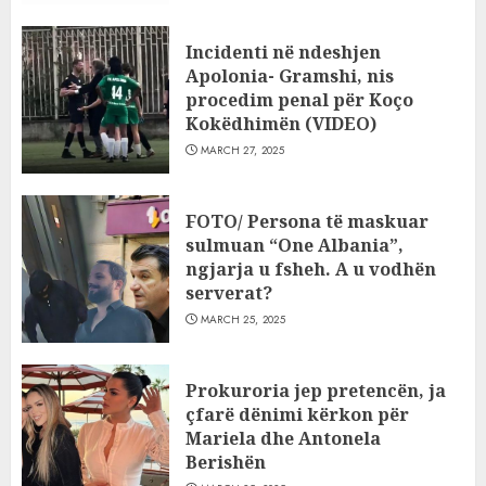
Incidenti në ndeshjen
Apolonia- Gramshi, nis
procedim penal për Koço
Kokëdhimën (VIDEO)
MARCH 27, 2025
FOTO/ Persona të maskuar
sulmuan “One Albania”,
ngjarja u fsheh. A u vodhën
serverat?
MARCH 25, 2025
Prokuroria jep pretencën, ja
çfarë dënimi kërkon për
Mariela dhe Antonela
Berishën