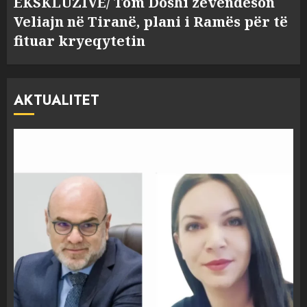
EKSKLUZIVE/ Tom Doshi zëvendëson
Veliajn në Tiranë, plani i Ramës për të
fituar kryeqytetin
AKTUALITET