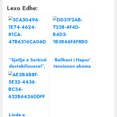
Lexo Edhe:
“Sjellja e Serbisë
‘Ballkani i Hapur’
destabilizuese!”,
tensionon akoma
Meta: U pa qartë
më shumë
se çfarë është
konfliktin Serbi –
Ballkani i Hapur
Kosovë?
Përgjigjet Rama:
Ka vetëm dy
rrugë, lufta ose
paqja! Unë
Linda e
zgjedh…