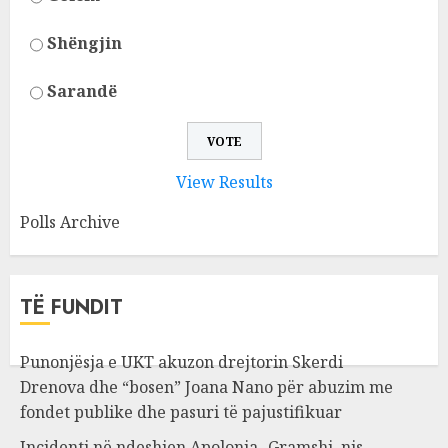
Shëngjin
Sarandë
View Results
Polls Archive
TË FUNDIT
Punonjësja e UKT akuzon drejtorin Skerdi
Drenova dhe “bosen” Joana Nano për abuzim me
fondet publike dhe pasuri të pajustifikuar
Incidenti në ndeshjen Apolonia- Gramshi, nis