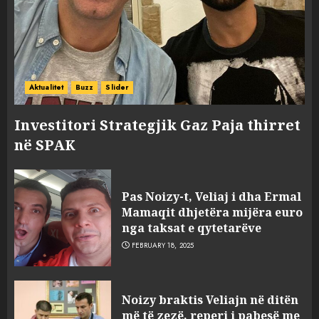
Aktualitet
Buzz
Slider
Investitori Strategjik Gaz Paja thirret
në SPAK
Pas Noizy-t, Veliaj i dha Ermal
Mamaqit dhjetëra mijëra euro
nga taksat e qytetarëve
FEBRUARY 18, 2025
FOTO/ Persona të maskuar
Noizy braktis Veliajn në ditën
sulmuan “One Albania”,
më të zezë, reperi i pabesë me
ngjarja u fsheh. A u vodhën