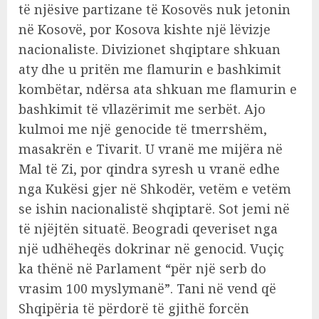
të njësive partizane të Kosovës nuk jetonin
në Kosovë, por Kosova kishte një lëvizje
nacionaliste. Divizionet shqiptare shkuan
aty dhe u pritën me flamurin e bashkimit
kombëtar, ndërsa ata shkuan me flamurin e
bashkimit të vllazërimit me serbët. Ajo
kulmoi me një genocide të tmerrshëm,
masakrën e Tivarit. U vranë me mijëra në
Mal të Zi, por qindra syresh u vranë edhe
nga Kukësi gjer në Shkodër, vetëm e vetëm
se ishin nacionalistë shqiptarë. Sot jemi në
të njëjtën situatë. Beogradi qeveriset nga
një udhëheqës dokrinar në genocid. Vuçiç
ka thënë në Parlament “për një serb do
vrasim 100 myslymanë”. Tani në vend që
Shqipëria të përdorë të gjithë forcën