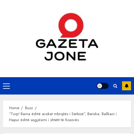
Skip
to
content
Primary
Menu
Home
Buzz
“Turp! Rama është avokat mbrojtës i Serbisë”, Berisha: Ballkani i
Hapur është asgjësimi i shtetit të Kosovës