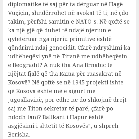
diplomatike të saj për ta dërguar në Hagë
Vuçiçin, shndërrohet në avokat të tij në çdo
takim, përfshi samitin e NATO-s. Në qoftë se
ka një gjë që duhet të ndajë njeriun e
qytetëruar nga njeriu primitive është
qëndrimi ndaj genocidit. Cfarë ndryshimi ka
udhëheqësi ynë në Tiranë me udhëheqësin
e Beogradit? A nuk tha Ana Brnabic të
njëjtat fjalë që tha Rama për masakrat në
Kosovë? Në qoftë se në 1945 projekti ishte
që Kosova është më e sigurt me
Jugosllavinë, por edhe ne do shkojmë drejt
saj me Titon sekretar të parë, çfarë po
ndodh tani? Ballkani i Hapur është
asgjësimi i shtetit të Kosovës”, u shpreh
Berisha.