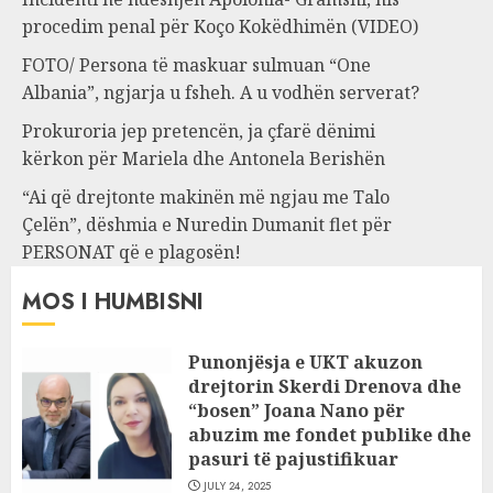
procedim penal për Koço Kokëdhimën (VIDEO)
FOTO/ Persona të maskuar sulmuan “One
Albania”, ngjarja u fsheh. A u vodhën serverat?
Prokuroria jep pretencën, ja çfarë dënimi
kërkon për Mariela dhe Antonela Berishën
“Ai që drejtonte makinën më ngjau me Talo
Çelën”, dëshmia e Nuredin Dumanit flet për
PERSONAT që e plagosën!
MOS I HUMBISNI
Punonjësja e UKT akuzon
drejtorin Skerdi Drenova dhe
“bosen” Joana Nano për
abuzim me fondet publike dhe
pasuri të pajustifikuar
JULY 24, 2025