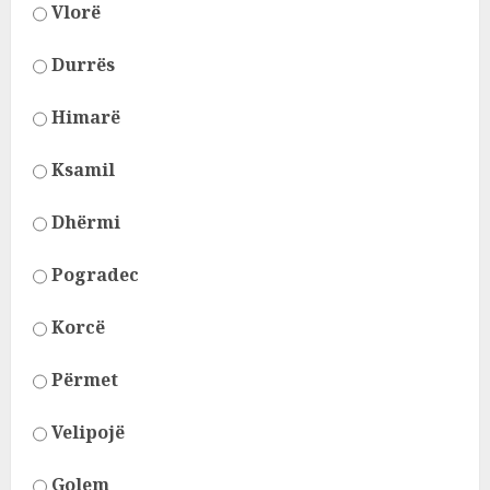
Vlorë
Durrës
Himarë
Ksamil
Dhërmi
Pogradec
Korcë
Përmet
Velipojë
Golem