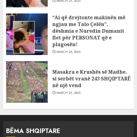
MARCH 25, 2025
“Ai që drejtonte makinën më
ngjau me Talo Çelën”,
dëshmia e Nuredin Dumanit
flet për PERSONAT që e
plagosën!
MARCH 25, 2025
Masakra e Krushës së Madhe,
si serbët vranë 243 SHQIPTARË
në një vend
MARCH 25, 2025
BËMA SHQIPTARE