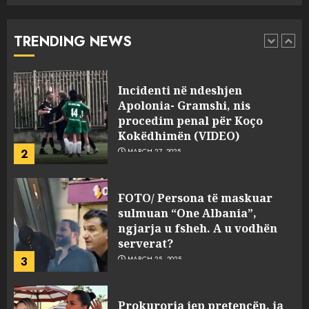
“bosen” Joana Nano për
abuzim me fondet publike dhe
TRENDING NEWS
pasuri të pajustifikuar
1
JULY 24, 2025
Incidenti në ndeshjen
Apolonia- Gramshi, nis
procedim penal për Koço
Kokëdhimën (VIDEO)
2
MARCH 27, 2025
FOTO/ Persona të maskuar
sulmuan “One Albania”,
ngjarja u fsheh. A u vodhën
serverat?
3
MARCH 25, 2025
Prokuroria jep pretencën, ja