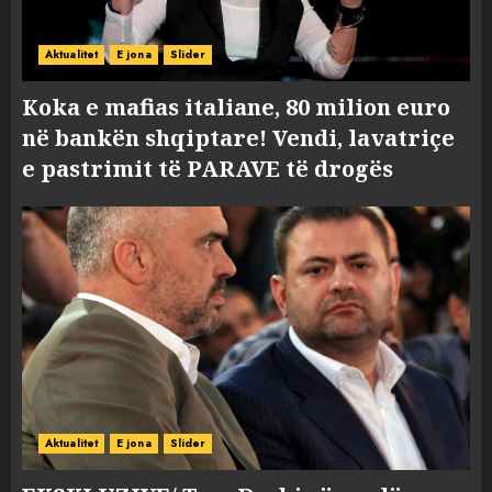
Aktualitet
E jona
Slider
Koka e mafias italiane, 80 milion euro
në bankën shqiptare! Vendi, lavatriçe
e pastrimit të PARAVE të drogës
Aktualitet
E jona
Slider