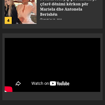
çfarë dënimi kërkon për
Mariela dhe Antonela
Berishën
4
MARCH 25, 2025
“Ai që drejtonte makinën më
ngjau me Talo Çelën”,
dëshmia e Nuredin Dumanit
flet për PERSONAT që e
plagosën!
5
MARCH 25, 2025
Punonjësja e UKT akuzon
drejtorin Skerdi Drenova dhe
“bosen” Joana Nano për
abuzim me fondet publike dhe
pasuri të pajustifikuar
1
JULY 24, 2025