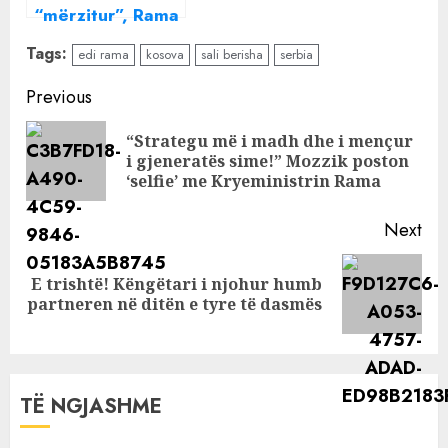
“mërzitur”, Rama
pret gjermanët
Tags:
edi rama
kosova
sali berisha
serbia
zbathur: Kosova,
Putini dhe
Continue
Previous
Ballkani i Hapur
Reading
“Strategu më i madh dhe i mençur
Pre
i gjeneratës sime!” Mozzik poston
pos
‘selfie’ me Kryeministrin Rama
Next
E trishtë! Këngëtari i njohur humb
Next
partneren në ditën e tyre të dasmës
post:
TË NGJASHME