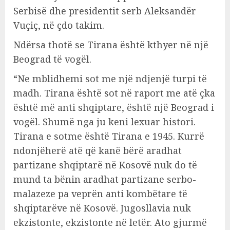
Serbisë dhe presidentit serb Aleksandër
Vuçiç, në çdo takim.
Ndërsa thotë se Tirana është kthyer në një
Beograd të vogël.
“Ne mblidhemi sot me një ndjenjë turpi të
madh. Tirana është sot në raport me atë çka
është më anti shqiptare, është një Beograd i
vogël. Shumë nga ju keni lexuar histori.
Tirana e sotme është Tirana e 1945. Kurrë
ndonjëherë atë që kanë bërë aradhat
partizane shqiptarë në Kosovë nuk do të
mund ta bënin aradhat partizane serbo-
malazeze pa veprën anti kombëtare të
shqiptarëve në Kosovë. Jugosllavia nuk
ekzistonte, ekzistonte në letër. Ato gjurmë