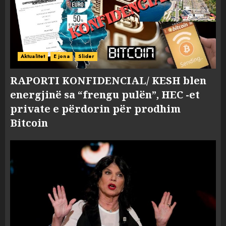
Aktualitet
E jona
Slider
RAPORTI KONFIDENCIAL/ KESH blen
energjinë sa “frengu pulën”, HEC -et
private e përdorin për prodhim
Bitcoin