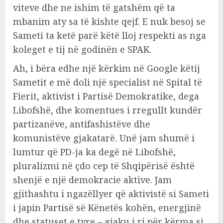
viteve dhe ne ishim të gatshëm që ta
mbanim aty sa të kishte qejf. E nuk besoj se
Sameti ta ketë parë këtë lloj respekti as nga
koleget e tij në godinën e SPAK.
Ah, i bëra edhe një kërkim në Google këtij
Sametit e më doli një specialist në Spital të
Fierit, aktivist i Partisë Demokratike, dega
Libofshë, dhe komentues i rregullt kundër
partizanëve, antifashistëve dhe
komunistëve gjakatarë. Unë jam shumë i
lumtur që PD-ja ka degë në Libofshë,
pluralizmi në çdo cep të Shqipërisë është
shenjë e një demokracie aktive. Jam
gjithashtu i ngazëllyer që aktivistë si Sameti
i japin Partisë së Kënetës kohën, energjinë
dhe statuset e tyre – gjaku i ri për kërma si