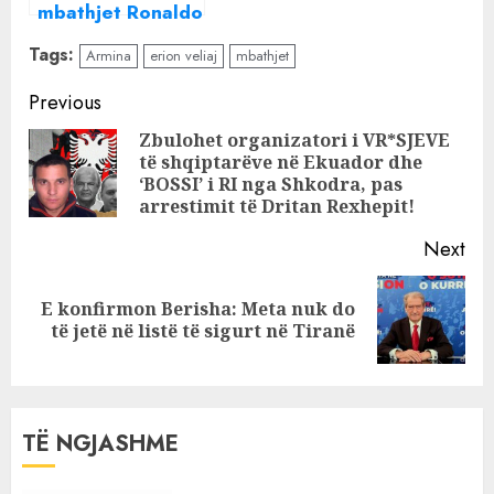
mbathjet Ronaldo
dhe e futi në
Tags:
Armina
erion veliaj
mbathjet
gojë?
Continue
Previous
Reading
Zbulohet organizatori i VR*SJEVE
të shqiptarëve në Ekuador dhe
Pre
‘BOSSI’ i RI nga Shkodra, pas
pos
arrestimit të Dritan Rexhepit!
Next
E konfirmon Berisha: Meta nuk do
Next
të jetë në listë të sigurt në Tiranë
post:
TË NGJASHME