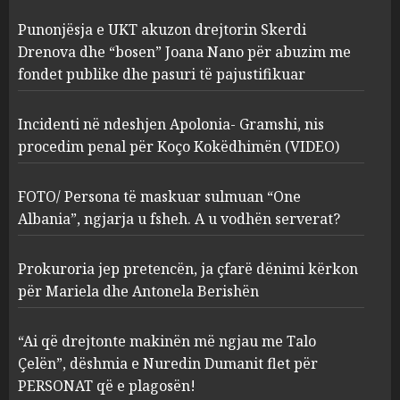
Incidenti në ndeshjen
Punonjësja e UKT akuzon drejtorin Skerdi
Apolonia- Gramshi, nis
procedim penal për Koço
Drenova dhe “bosen” Joana Nano për abuzim me
Kokëdhimën (VIDEO)
fondet publike dhe pasuri të pajustifikuar
2
MARCH 27, 2025
Incidenti në ndeshjen Apolonia- Gramshi, nis
procedim penal për Koço Kokëdhimën (VIDEO)
FOTO/ Persona të maskuar
sulmuan “One Albania”,
ngjarja u fsheh. A u vodhën
FOTO/ Persona të maskuar sulmuan “One
serverat?
Albania”, ngjarja u fsheh. A u vodhën serverat?
3
MARCH 25, 2025
Prokuroria jep pretencën, ja çfarë dënimi kërkon
Prokuroria jep pretencën, ja
për Mariela dhe Antonela Berishën
çfarë dënimi kërkon për
Mariela dhe Antonela
“Ai që drejtonte makinën më ngjau me Talo
Berishën
Çelën”, dëshmia e Nuredin Dumanit flet për
4
MARCH 25, 2025
PERSONAT që e plagosën!