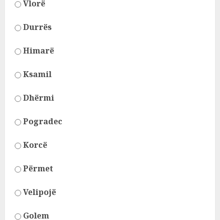
Vlorë
Durrës
Himarë
Ksamil
Dhërmi
Pogradec
Korcë
Përmet
Velipojë
Golem