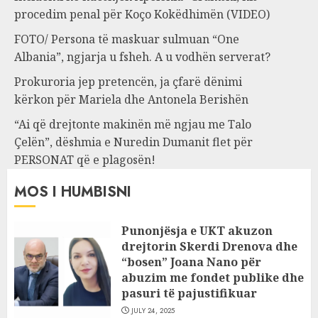
procedim penal për Koço Kokëdhimën (VIDEO)
FOTO/ Persona të maskuar sulmuan “One
Albania”, ngjarja u fsheh. A u vodhën serverat?
Prokuroria jep pretencën, ja çfarë dënimi
kërkon për Mariela dhe Antonela Berishën
“Ai që drejtonte makinën më ngjau me Talo
Çelën”, dëshmia e Nuredin Dumanit flet për
PERSONAT që e plagosën!
MOS I HUMBISNI
Punonjësja e UKT akuzon
drejtorin Skerdi Drenova dhe
“bosen” Joana Nano për
abuzim me fondet publike dhe
pasuri të pajustifikuar
JULY 24, 2025