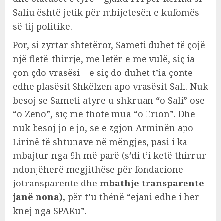
Saliu është jetik për mbijetesën e kufomës
së tij politike.
Por, si zyrtar shtetëror, Sameti duhet të çojë
një fletë-thirrje, me letër e me vulë, siç ia
çon çdo vrasësi – e siç do duhet t’ia çonte
edhe plasësit Shkëlzen apo vrasësit Sali. Nuk
besoj se Sameti atyre u shkruan “o Sali” ose
“o Zeno”, siç më thotë mua “o Erion”. Dhe
nuk besoj jo e jo, se e zgjon Arminën apo
Lirinë të shtunave në mëngjes, pasi i ka
mbajtur nga 9h më parë (s’di t’i ketë thirrur
ndonjëherë megjithëse për fondacione
jotransparente dhe
mbathje transparente
janë nona),
për t’u thënë “ejani edhe i her
knej nga SPAKu”.