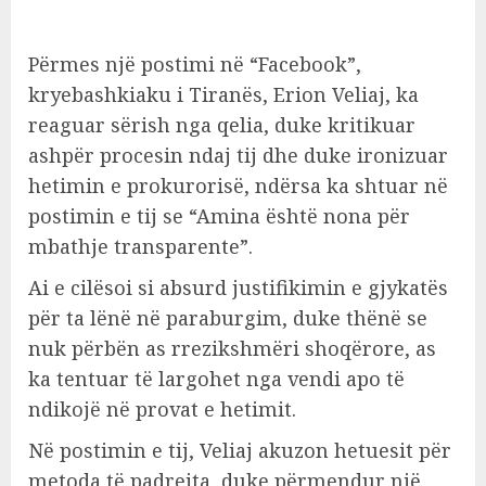
Përmes një postimi në “Facebook”,
kryebashkiaku i Tiranës, Erion Veliaj, ka
reaguar sërish nga qelia, duke kritikuar
ashpër procesin ndaj tij dhe duke ironizuar
hetimin e prokurorisë, ndërsa ka shtuar në
postimin e tij se “Amina është nona për
mbathje transparente”.
Ai e cilësoi si absurd justifikimin e gjykatës
për ta lënë në paraburgim, duke thënë se
nuk përbën as rrezikshmëri shoqërore, as
ka tentuar të largohet nga vendi apo të
ndikojë në provat e hetimit.
Në postimin e tij, Veliaj akuzon hetuesit për
metoda të padrejta, duke përmendur një