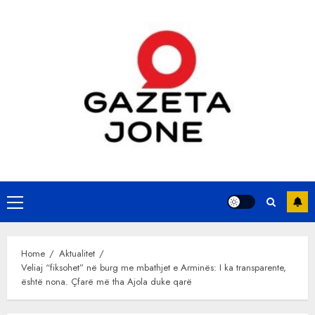
Skip
to
content
Primary
Menu
Home
Aktualitet
Veliaj “fiksohet” në burg me mbathjet e Arminës: I ka transparente,
është nona. Çfarë më tha Ajola duke qarë