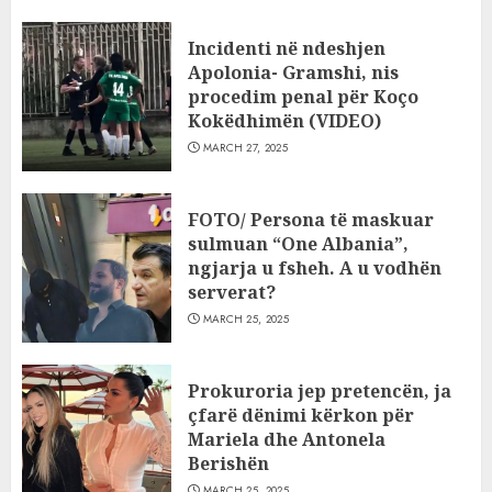
Incidenti në ndeshjen
Apolonia- Gramshi, nis
procedim penal për Koço
Kokëdhimën (VIDEO)
MARCH 27, 2025
FOTO/ Persona të maskuar
sulmuan “One Albania”,
ngjarja u fsheh. A u vodhën
serverat?
MARCH 25, 2025
Prokuroria jep pretencën, ja
çfarë dënimi kërkon për
Mariela dhe Antonela
Berishën
MARCH 25, 2025