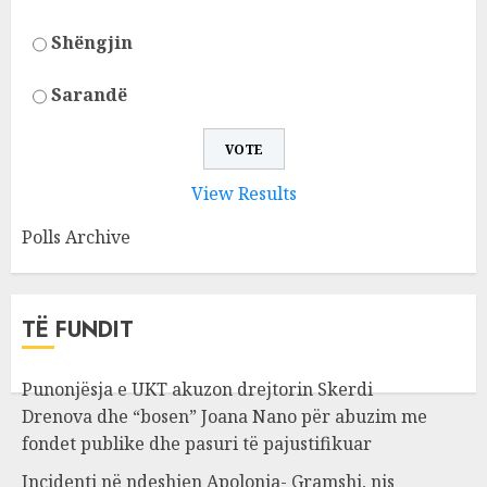
Shëngjin
Sarandë
View Results
Polls Archive
TË FUNDIT
Punonjësja e UKT akuzon drejtorin Skerdi
Drenova dhe “bosen” Joana Nano për abuzim me
fondet publike dhe pasuri të pajustifikuar
Incidenti në ndeshjen Apolonia- Gramshi, nis