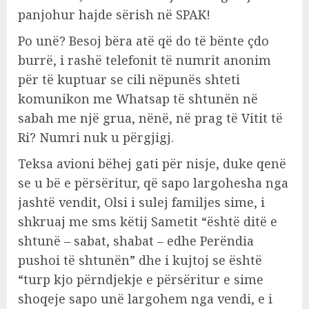
panjohur hajde sërish në SPAK!
Po unë? Besoj bëra atë që do të bënte çdo
burrë, i rashë telefonit të numrit anonim
për të kuptuar se cili nëpunës shteti
komunikon me Whatsap të shtunën në
sabah me një grua, nënë, në prag të Vitit të
Ri? Numri nuk u përgjigj.
Teksa avioni bëhej gati për nisje, duke qenë
se u bë e përsëritur, që sapo largohesha nga
jashtë vendit, Olsi i sulej familjes sime, i
shkruaj me sms këtij Sametit “është ditë e
shtunë – sabat, shabat – edhe Perëndia
pushoi të shtunën” dhe i kujtoj se është
“turp kjo përndjekje e përsëritur e sime
shoqeje sapo unë largohem nga vendi, e i