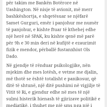
për takim me Bankën Botërore në
Uashington. Në nisje të avionit, më merr
bashkëshortja, e shqetësuar se njëfarë
Samet Gurguri, emër i panjohur me numër
të panjohur, e kishte ftuar të kthehej edhe
një herë në SPAK, ku kishte qenë më parë
për 9h e 30 min deri në kufijtë e ezaurimit
fizik e mendor, përballë fustanxhiut Ols
Dado.
Në gjendje të rënduar psikologjike, nën
mjekim dhe mes lotësh, e vetme me djalin,
më thotë se është totalisht e panikosur, që
ditë të shtunë, një ditë pushimi në vigjilje të
Vitit të Ri, e gjendur edhe në mes të një
sulmi histerik hienash të gjirizave politikë e
mediatikë, i thuhet me një sms nga një i