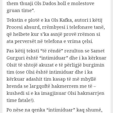
them thuaji Ols Dados boll e molestove
gruan time”.
Tekstin e plotë e ka Ols Kafka, autori i këtij
Procesi absurd, rrëmbyesi i telefonave tanë,
që helbete kur s’ka asnjë provë rrëmon si
ata perversët në telefona e vrima çelsi.
Pas këtij teksti “të rëndë” rezulton se Samet
Gurguri është “intimiduar” dhe i ka kërkuar
Olsit të shtojë akuzat e të përligjë burgimin
tim (ose Olsi është intimiduar dhe i ka
kërkuar adashit tim kasap të më mbyllë
brenda se largqoftë hakmerrem me të –
kushedi si e ka imagjinuar Olsi hakmarrjen
time fatale!).
Po nëse na qenka “intimiduar” kaq shumë,