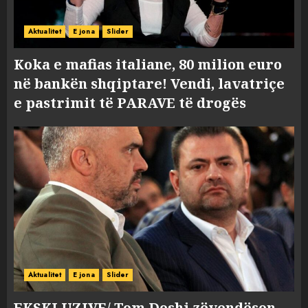
Aktualitet
E jona
Slider
Koka e mafias italiane, 80 milion euro
në bankën shqiptare! Vendi, lavatriçe
e pastrimit të PARAVE të drogës
Aktualitet
E jona
Slider
EKSKLUZIVE/ Tom Doshi zëvendëson