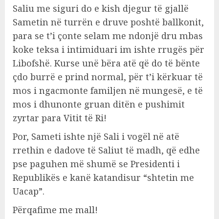
Saliu me siguri do e kish djegur të gjallë
Sametin në turrën e druve poshtë ballkonit,
para se t’i çonte selam me ndonjë dru mbas
koke teksa i intimiduari im ishte rrugës për
Libofshë. Kurse unë bëra atë që do të bënte
çdo burrë e prind normal, për t’i kërkuar të
mos i ngacmonte familjen në mungesë, e të
mos i dhunonte gruan ditën e pushimit
zyrtar para Vitit të Ri!
Por, Sameti ishte një Sali i vogël në atë
rrethin e dadove të Saliut të madh, që edhe
pse paguhen më shumë se Presidenti i
Republikës e kanë katandisur “shtetin me
Uacap”.
Përqafime me mall!