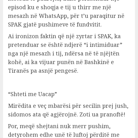
episod ku e shoqja e tij u thirr me një
mesazh në WhatsApp, për t’u paraqitur në
SPAK gjatë pushimeve të fundvitit.
Ai ironizon faktin që një zyrtar i SPAK, ka
pretenduar se është ndjerë “i intimiduar”
nga një mesazh i tij, ndërsa në të njëjtën
kohë, ai ka vijuar punën në Bashkinë e
Tiranës pa asnjë pengesë.
“Shteti me Uacap”
Mirëdita e veç mbarësi për secilin prej jush,
sidomos ata që agjërojnë. Zoti ua pranoftë!
Por, meqë shejtani nuk merr pushim,
detyrohem edhe unë të luftoj përditë me