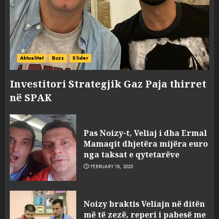
Aktualitet
Buzz
Slider
Investitori Strategjik Gaz Paja thirret
në SPAK
Pas Noizy-t, Veliaj i dha Ermal
Mamaqit dhjetëra mijëra euro
nga taksat e qytetarëve
FEBRUARY 18, 2025
FOTO/ Persona të maskuar
Noizy braktis Veliajn në ditën
sulmuan “One Albania”,
më të zezë, reperi i pabesë me
ngjarja u fsheh. A u vodhën