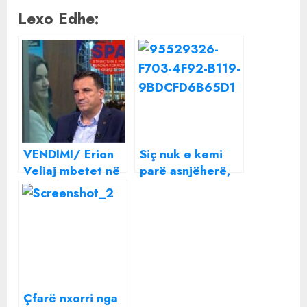
Lexo Edhe:
VENDIMI/ Erion
Siç nuk e kemi
Veliaj mbetet në
parë asnjëherë,
burg, ndryshon
moderatorja e
masa për Ajola
njohur shqiptare
Xoxën: Çfarë
shfaqet e
ndodhi me 5
tensionuar dhe
biznesmenët
duke qarë me
ngashërim! Çfarë
ndodhi?
Çfarë nxorri nga