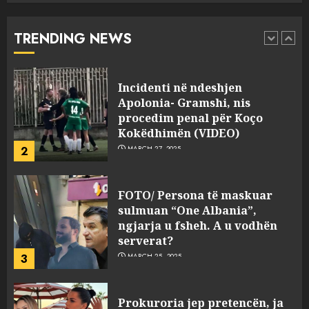
“bosen” Joana Nano për
abuzim me fondet publike dhe
TRENDING NEWS
pasuri të pajustifikuar
1
JULY 24, 2025
Incidenti në ndeshjen
Apolonia- Gramshi, nis
procedim penal për Koço
Kokëdhimën (VIDEO)
2
MARCH 27, 2025
FOTO/ Persona të maskuar
sulmuan “One Albania”,
ngjarja u fsheh. A u vodhën
serverat?
3
MARCH 25, 2025
Prokuroria jep pretencën, ja