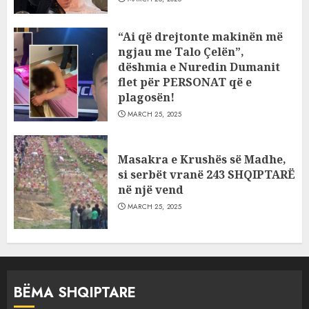
“Ai që drejtonte makinën më
ngjau me Talo Çelën”,
dëshmia e Nuredin Dumanit
flet për PERSONAT që e
plagosën!
MARCH 25, 2025
Masakra e Krushës së Madhe,
si serbët vranë 243 SHQIPTARË
në një vend
MARCH 25, 2025
BËMA SHQIPTARE