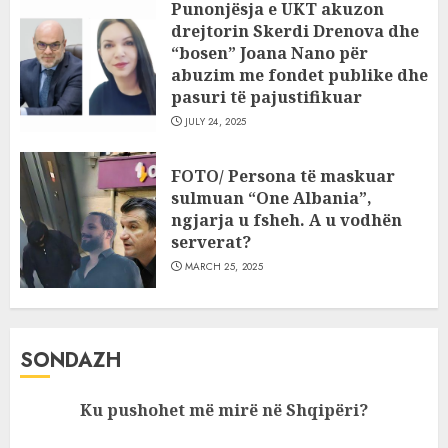
Punonjësja e UKT akuzon
drejtorin Skerdi Drenova dhe
“bosen” Joana Nano për
abuzim me fondet publike dhe
pasuri të pajustifikuar
JULY 24, 2025
FOTO/ Persona të maskuar
sulmuan “One Albania”,
ngjarja u fsheh. A u vodhën
serverat?
MARCH 25, 2025
SONDAZH
Ku pushohet më mirë në Shqipëri?