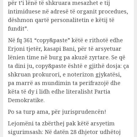
për t’i lënë të shkruara mesazhet e tij
intimiduese në adresë të organit procedues,
dëshmon qartë personalitetin e këtij të
fundit”.
Në fq 361 “copy&paste” këtë e rithotë edhe
Erjoni tjetër, kasapi Bani, për të arsyetuar
lënien time në burg pa akuzë zyrtare. Se që
ta dini ju, copy&paste është e gjithë dosja: ça
shkruan prokurori, e noterizon gjykatësi,
pa marrë as mundimin ta perifrazojë dhe
këta të dy i lidh edhe literalisht Partia
Demokratike.
Po sa turp ama, për jurisprudencën!
Lejomëni ta zbërthej pak këtë arsyetim
sigurimsash: Në datën 28 dhjetor udhëtoj