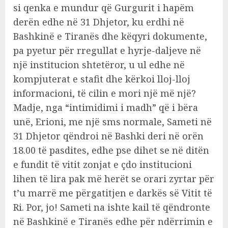
si qenka e mundur që Gurgurit i hapëm
derën edhe në 31 Dhjetor, ku erdhi në
Bashkinë e Tiranës dhe këqyri dokumente,
pa pyetur për rregullat e hyrje-daljeve në
një institucion shtetëror, u ul edhe në
kompjuterat e stafit dhe kërkoi lloj-lloj
informacioni, të cilin e mori një më një?
Madje, nga “intimidimi i madh” që i bëra
unë, Erioni, me një sms normale, Sameti në
31 Dhjetor qëndroi në Bashki deri në orën
18.00 të pasdites, edhe pse dihet se në ditën
e fundit të vitit zonjat e çdo institucioni
lihen të lira pak më herët se orari zyrtar për
t’u marrë me përgatitjen e darkës së Vitit të
Ri. Por, jo! Sameti na ishte kail të qëndronte
në Bashkinë e Tiranës edhe për ndërrimin e