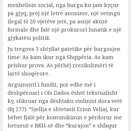
mexhelisin social, nga burgu ku jam kyçur
pa gjyq, prej një letre anonime, një vetingu
ilegal të 20 vjetëve jetë, pa asnjë akuzë
formale dhe falë një prokurori lunatik e një
gjykatësi politik.
Ju tregova 3 shtyllat patetike për burgosjen
time: As kam ikur nga Shqipëria. As kam
prishur prova. As përbëj rrezikshmëri të
lartë shoqërore.
Argumenti i fundit, por edhe më i
dëshpëruari i Ols Dados është tekstualisht
ky, shkruar nga dështaku violinist dora vetë
(fq 277): “Sjellja e shtetasit Erion Veliaj, kur
bëhet fjalë për komunikimin e përdorur me
hetuesit e BKH-së dhe “kurajon” e shfaqur