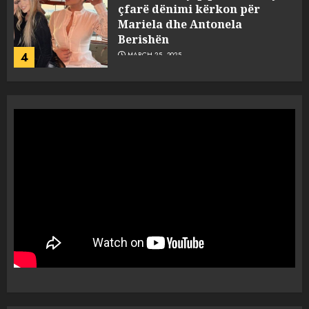
çfarë dënimi kërkon për
Mariela dhe Antonela
Berishën
4
MARCH 25, 2025
“Ai që drejtonte makinën më
ngjau me Talo Çelën”,
dëshmia e Nuredin Dumanit
flet për PERSONAT që e
plagosën!
5
MARCH 25, 2025
Punonjësja e UKT akuzon
drejtorin Skerdi Drenova dhe
“bosen” Joana Nano për
abuzim me fondet publike dhe
pasuri të pajustifikuar
1
JULY 24, 2025