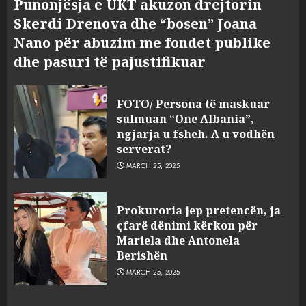
Punonjësja e UKT akuzon drejtorin
Skerdi Drenova dhe “bosen” Joana
Nano për abuzim me fondet publike
dhe pasuri të pajustifikuar
FOTO/ Persona të maskuar
sulmuan “One Albania”,
ngjarja u fsheh. A u vodhën
serverat?
MARCH 25, 2025
Prokuroria jep pretencën, ja
çfarë dënimi kërkon për
Mariela dhe Antonela
Berishën
MARCH 25, 2025