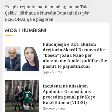
“Ai që drejtonte makinën më ngjau me Talo
Çelën”, dëshmia e Nuredin Dumanit flet për
PERSONAT që e plagosën!
MOS I HUMBISNI
Punonjësja e UKT akuzon
drejtorin Skerdi Drenova dhe
“bosen” Joana Nano për
abuzim me fondet publike dhe
pasuri të pajustifikuar
JULY 24, 2025
Incidenti në ndeshjen
Apolonia- Gramshi, nis
procedim penal për Koço
Kokëdhimën (VIDEO)
MARCH 27, 2025