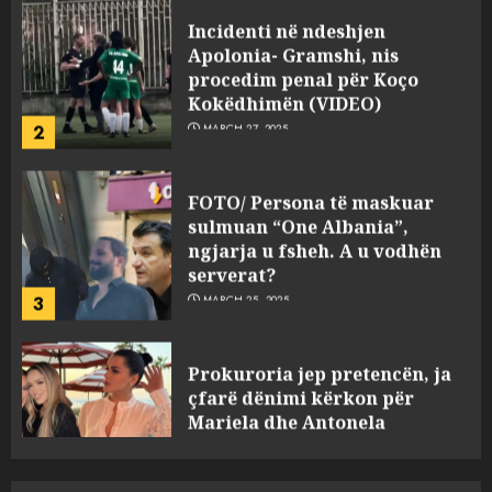
Apolonia- Gramshi, nis
procedim penal për Koço
Kokëdhimën (VIDEO)
2
MARCH 27, 2025
FOTO/ Persona të maskuar
sulmuan “One Albania”,
ngjarja u fsheh. A u vodhën
serverat?
3
MARCH 25, 2025
Prokuroria jep pretencën, ja
çfarë dënimi kërkon për
Mariela dhe Antonela
Berishën
4
MARCH 25, 2025
“Ai që drejtonte makinën më