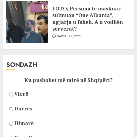
FOTO/ Persona të maskuar
sulmuan “One Albania”,
ngjarja u fsheh. A u vodhën
serverat?
MARCH 25, 2025
SONDAZH
Ku pushohet më mirë në Shqipëri?
Vlorë
Durrës
Himarë