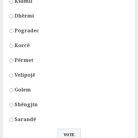
Ksamil
Dhërmi
Pogradec
Korcë
Përmet
Velipojë
Golem
Shëngjin
Sarandë