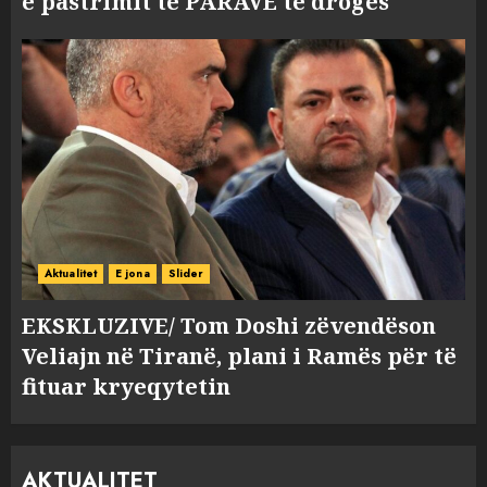
e pastrimit të PARAVE të drogës
Aktualitet
E jona
Slider
EKSKLUZIVE/ Tom Doshi zëvendëson
Veliajn në Tiranë, plani i Ramës për të
fituar kryeqytetin
AKTUALITET