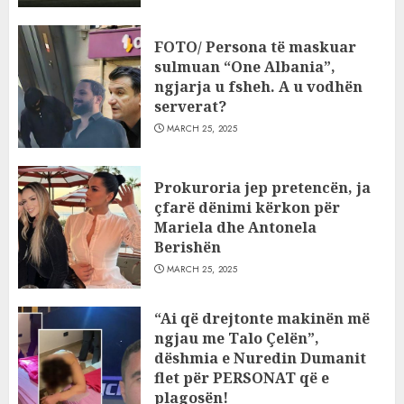
FOTO/ Persona të maskuar
sulmuan “One Albania”,
ngjarja u fsheh. A u vodhën
serverat?
MARCH 25, 2025
Prokuroria jep pretencën, ja
çfarë dënimi kërkon për
Mariela dhe Antonela
Berishën
MARCH 25, 2025
“Ai që drejtonte makinën më
ngjau me Talo Çelën”,
dëshmia e Nuredin Dumanit
flet për PERSONAT që e
plagosën!