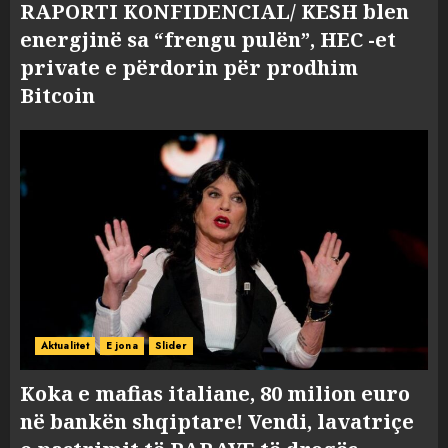
RAPORTI KONFIDENCIAL/ KESH blen
energjinë sa “frengu pulën”, HEC -et
private e përdorin për prodhim
Bitcoin
Aktualitet
E jona
Slider
Koka e mafias italiane, 80 milion euro
në bankën shqiptare! Vendi, lavatriçe