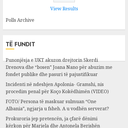
View Results
Polls Archive
TË FUNDIT
Punonjësja e UKT akuzon drejtorin Skerdi
Drenova dhe “bosen” Joana Nano për abuzim me
fondet publike dhe pasuri të pajustifikuar
Incidenti në ndeshjen Apolonia- Gramshi, nis
procedim penal për Koço Kokëdhimën (VIDEO)
FOTO/ Persona të maskuar sulmuan “One
Albania”, ngjarja u fsheh. A u vodhën serverat?
Prokuroria jep pretencën, ja çfarë dënimi
kërkon për Mariela dhe Antonela Berishën