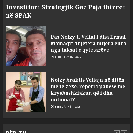
Investitori Strategjik Gaz Paja thirret
në SPAK
Pas Noizy-t, Veliaj i dha Ermal
Mamaqit dhjetëra mijëra euro
nga taksat e qytetarëve
FEBRUARY 18, 2025
FOTO/ Persona të maskuar
Noizy braktis Veliajn në ditën
sulmuan “One Albania”,
më të zezë, reperi i pabesë me
ngjarja u fsheh. A u vodhën
kryebashkiakun që i dha
serverat?
milionat?
3
MARCH 25, 2025
FEBRUARY 11, 2025
Prokuroria jep pretencën, ja
çfarë dënimi kërkon për