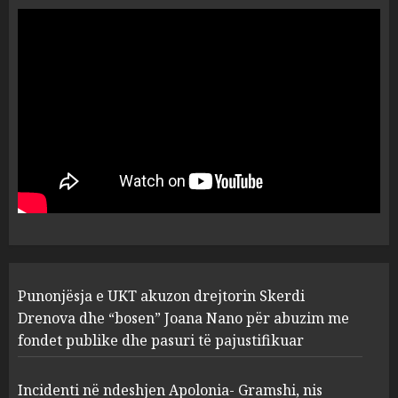
ngjau me Talo Çelën”,
dëshmia e Nuredin Dumanit
flet për PERSONAT që e
plagosën!
5
MARCH 25, 2025
Punonjësja e UKT akuzon
drejtorin Skerdi Drenova dhe
“bosen” Joana Nano për
abuzim me fondet publike dhe
pasuri të pajustifikuar
1
JULY 24, 2025
Incidenti në ndeshjen
Punonjësja e UKT akuzon drejtorin Skerdi
Apolonia- Gramshi, nis
procedim penal për Koço
Drenova dhe “bosen” Joana Nano për abuzim me
Kokëdhimën (VIDEO)
fondet publike dhe pasuri të pajustifikuar
2
MARCH 27, 2025
Incidenti në ndeshjen Apolonia- Gramshi, nis