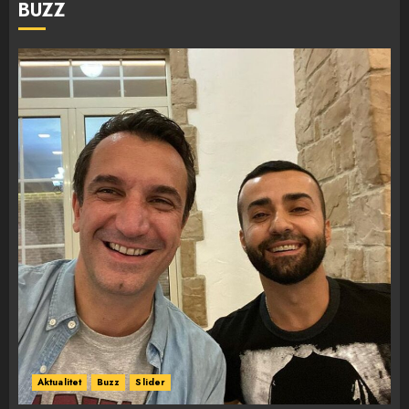
BUZZ
Aktualitet
Buzz
Slider