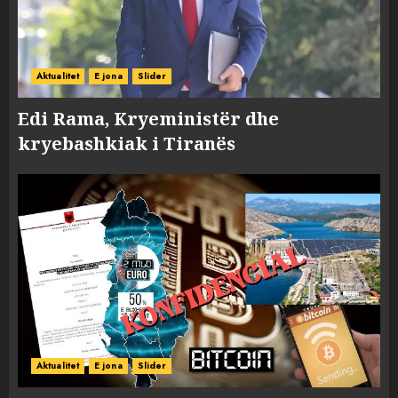
Aktualitet
E jona
Slider
Edi Rama, Kryeministër dhe
kryebashkiak i Tiranës
Aktualitet
E jona
Slider