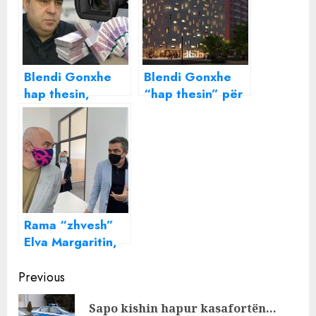
Blendi Gonxhe
Blendi Gonxhe
hap thesin,
“hap thesin” për
tender 160 mijë
godinë dhe zyra
për propagande
luksoze, detajet
e tenderit
Rama “zhvesh”
Elva Margaritin,
Blendi Gonxhja
Continue
ministër
Previous
Reading
Sapo kishin hapur kasafortën…