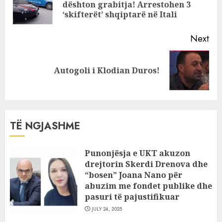
Pre
dështon grabitja! Arrestohen 3
pos
‘skifterët’ shqiptarë në Itali
Next
Next
Autogoli i Klodian Duros!
post:
TË NGJASHME
Punonjësja e UKT akuzon
drejtorin Skerdi Drenova dhe
“bosen” Joana Nano për
abuzim me fondet publike dhe
pasuri të pajustifikuar
JULY 24, 2025