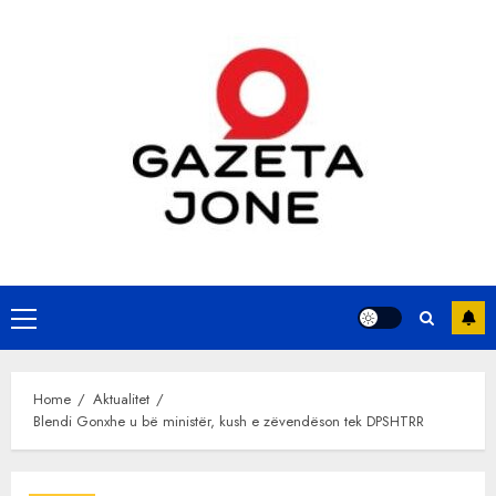
Skip
to
content
Primary
Menu
Home
Aktualitet
Blendi Gonxhe u bë ministër, kush e zëvendëson tek DPSHTRR