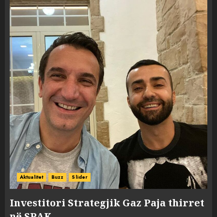
Aktualitet
Buzz
Slider
Investitori Strategjik Gaz Paja thirret
në SPAK