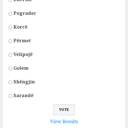
Pogradec
Korcë
Përmet
Velipojë
Golem
Shëngjin
Sarandë
View Results