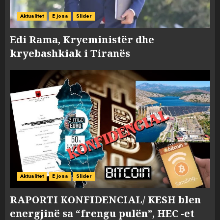
Aktualitet
E jona
Slider
Edi Rama, Kryeministër dhe
kryebashkiak i Tiranës
Aktualitet
E jona
Slider
RAPORTI KONFIDENCIAL/ KESH blen
energjinë sa “frengu pulën”, HEC -et