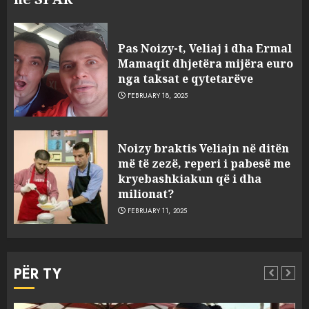
Pas Noizy-t, Veliaj i dha Ermal
Mamaqit dhjetëra mijëra euro
nga taksat e qytetarëve
FEBRUARY 18, 2025
FOTO/ Persona të maskuar
Noizy braktis Veliajn në ditën
sulmuan “One Albania”,
më të zezë, reperi i pabesë me
ngjarja u fsheh. A u vodhën
kryebashkiakun që i dha
serverat?
milionat?
3
MARCH 25, 2025
FEBRUARY 11, 2025
Prokuroria jep pretencën, ja
çfarë dënimi kërkon për
PËR TY
Mariela dhe Antonela
Berishën
4
MARCH 25, 2025