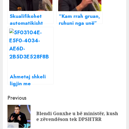
Skualifikohet
“Kam rrah gruan,
automatikisht
ruhuni nga unë”
nga “BB VIP”
Klodian Duro bën
Klodian Duro
deklaratën
skandaloze
Ahmetaj shkeli
ligjin me
“dhuratat”/ Nuk
Continue
ka deklaruar
Previous
pagesat e
Reading
hoteleve nga
Blendi Gonxhe u bë ministër, kush
Pre
Klodian Zoto
e zëvendëson tek DPSHTRR
pos