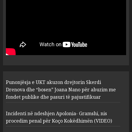
flet për PERSONAT që e
plagosën!
5
MARCH 25, 2025
Punonjësja e UKT akuzon
drejtorin Skerdi Drenova dhe
“bosen” Joana Nano për
abuzim me fondet publike dhe
pasuri të pajustifikuar
1
JULY 24, 2025
Incidenti në ndeshjen
Punonjësja e UKT akuzon drejtorin Skerdi
Apolonia- Gramshi, nis
procedim penal për Koço
Drenova dhe “bosen” Joana Nano për abuzim me
Kokëdhimën (VIDEO)
fondet publike dhe pasuri të pajustifikuar
2
MARCH 27, 2025
Incidenti në ndeshjen Apolonia- Gramshi, nis
procedim penal për Koço Kokëdhimën (VIDEO)
FOTO/ Persona të maskuar
sulmuan “One Albania”,