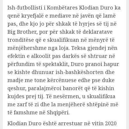
Ish-futbollisti i Kombëtares Klodian Duro ka
qenë kryefjalë e mediave në javën që lamë
pas, dhe kjo jo për shkak të hyrjes së tij në
Big Brother, por për shkak të deklaratave
tronditëse që e skualifikuan në mënyrë të
mënjëhershme nga loja. Teksa gjendej nën
efektin e alkoolit pas darkës së shtruar në
përfundim të spektaklit, Duro pranoi hapur
se kishte dhunuar ish-bashkëshorten dhe
madje me tone kërcënuese edhe pse duke
qeshur, paralajmëroi banorët që të kishin
kujdes prej tij. Të nesërmen, u skualifikua
me zarf të zi dhe la menjëherë shtëpinë më
të famshme në Shqipëri.
Klodian Duro është arrestuar në vitin 2020