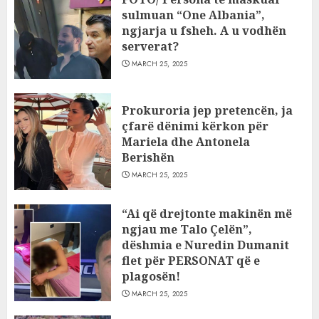
sulmuan “One Albania”,
ngjarja u fsheh. A u vodhën
serverat?
MARCH 25, 2025
Prokuroria jep pretencën, ja
çfarë dënimi kërkon për
Mariela dhe Antonela
Berishën
MARCH 25, 2025
“Ai që drejtonte makinën më
ngjau me Talo Çelën”,
dëshmia e Nuredin Dumanit
flet për PERSONAT që e
plagosën!
MARCH 25, 2025