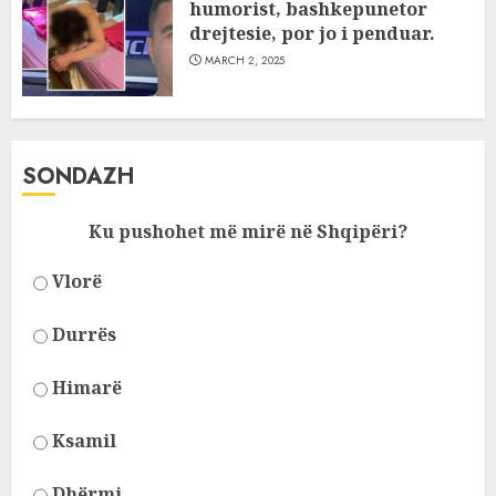
humorist, bashkepunetor
drejtesie, por jo i penduar.
MARCH 2, 2025
SONDAZH
Ku pushohet më mirë në Shqipëri?
Vlorë
Durrës
Himarë
Ksamil
Dhërmi