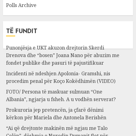
Polls Archive
TË FUNDIT
Punonjësja e UKT akuzon drejtorin Skerdi
Drenova dhe “bosen” Joana Nano për abuzim me
fondet publike dhe pasuri të pajustifikuar
Incidenti në ndeshjen Apolonia- Gramshi, nis
procedim penal për Koço Kokëdhimën (VIDEO)
FOTO/ Persona të maskuar sulmuan “One
Albania”, ngjarja u fsheh. A u vodhën serverat?
Prokuroria jep pretencën, ja çfarë dënimi
kërkon për Mariela dhe Antonela Berishën
“Ai që drejtonte makinën më ngjau me Talo
Çelën”, dëshmia e Nuredin Dumanit flet për