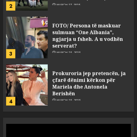
2
MARCH 27, 2025
FOTO/ Persona të maskuar
sulmuan “One Albania”,
ngjarja u fsheh. A u vodhën
serverat?
3
MARCH 25, 2025
Prokuroria jep pretencën, ja
çfarë dënimi kërkon për
Mariela dhe Antonela
Berishën
4
MARCH 25, 2025
“Ai që drejtonte makinën më
ngjau me Talo Çelën”,
dëshmia e Nuredin Dumanit