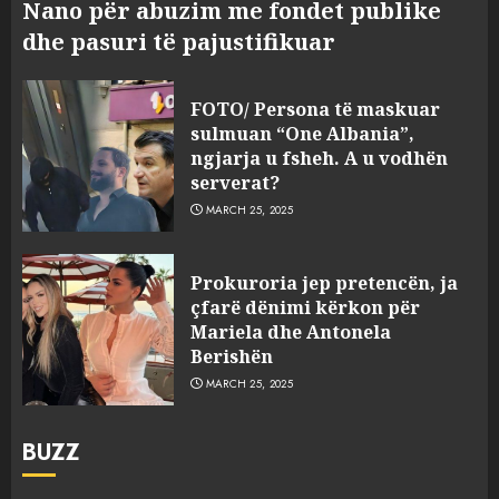
Nano për abuzim me fondet publike
dhe pasuri të pajustifikuar
FOTO/ Persona të maskuar
sulmuan “One Albania”,
ngjarja u fsheh. A u vodhën
serverat?
MARCH 25, 2025
Prokuroria jep pretencën, ja
çfarë dënimi kërkon për
Mariela dhe Antonela
Berishën
MARCH 25, 2025
BUZZ