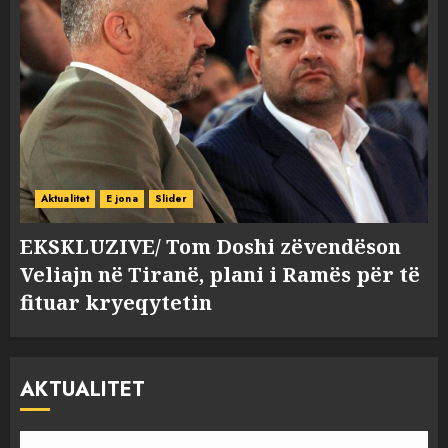
Aktualitet
E jona
Slider
EKSKLUZIVE/ Tom Doshi zëvendëson
Veliajn në Tiranë, plani i Ramës për të
fituar kryeqytetin
AKTUALITET