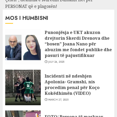
PERSONAT që e plagosën!
MOS I HUMBISNI
Punonjësja e UKT akuzon
drejtorin Skerdi Drenova dhe
“bosen” Joana Nano për
abuzim me fondet publike dhe
pasuri të pajustifikuar
JULY 24, 2025
Incidenti në ndeshjen
Apolonia- Gramshi, nis
procedim penal për Koço
Kokëdhimën (VIDEO)
MARCH 27, 2025
FOTO/ Persona të maskuar