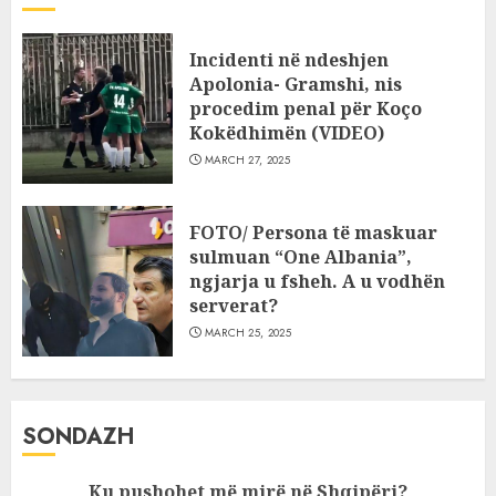
Incidenti në ndeshjen
Apolonia- Gramshi, nis
procedim penal për Koço
Kokëdhimën (VIDEO)
MARCH 27, 2025
FOTO/ Persona të maskuar
sulmuan “One Albania”,
ngjarja u fsheh. A u vodhën
serverat?
MARCH 25, 2025
SONDAZH
Ku pushohet më mirë në Shqipëri?