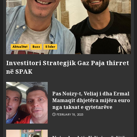
Aktualitet
Buzz
Slider
Investitori Strategjik Gaz Paja thirret
në SPAK
Pas Noizy-t, Veliaj i dha Ermal
Mamaqit dhjetëra mijëra euro
nga taksat e qytetarëve
FEBRUARY 18, 2025
FOTO/ Persona të maskuar