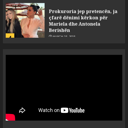
Prokuroria jep pretencën, ja
çfarë dënimi kërkon për
Mariela dhe Antonela
Berishën
4
MARCH 25, 2025
“Ai që drejtonte makinën më
ngjau me Talo Çelën”,
dëshmia e Nuredin Dumanit
flet për PERSONAT që e
plagosën!
5
MARCH 25, 2025
Punonjësja e UKT akuzon
drejtorin Skerdi Drenova dhe
“bosen” Joana Nano për
abuzim me fondet publike dhe
pasuri të pajustifikuar
1
JULY 24, 2025