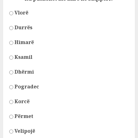
Vlorë
Durrës
Himarë
Ksamil
Dhërmi
Pogradec
Korcë
Përmet
Velipojë