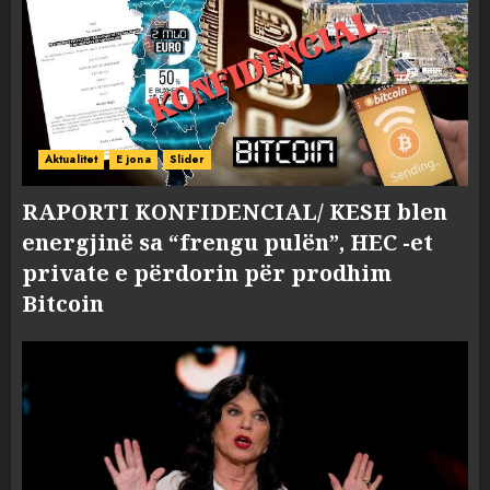
Aktualitet
E jona
Slider
RAPORTI KONFIDENCIAL/ KESH blen
energjinë sa “frengu pulën”, HEC -et
private e përdorin për prodhim
Bitcoin