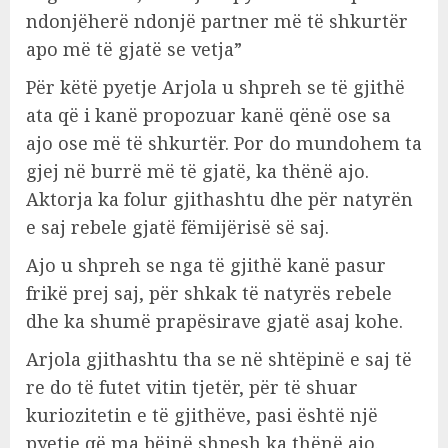
ndonjëherë ndonjë partner më të shkurtër
apo më të gjatë se vetja”
Për këtë pyetje Arjola u shpreh se të gjithë
ata që i kanë propozuar kanë qënë ose sa
ajo ose më të shkurtër. Por do mundohem ta
gjej në burrë më të gjatë, ka thënë ajo.
Aktorja ka folur gjithashtu dhe për natyrën
e saj rebele gjatë fëmijërisë së saj.
Ajo u shpreh se nga të gjithë kanë pasur
frikë prej saj, për shkak të natyrës rebele
dhe ka shumë prapësirave gjatë asaj kohe.
Arjola gjithashtu tha se në shtëpinë e saj të
re do të futet vitin tjetër, për të shuar
kuriozitetin e të gjithëve, pasi është një
pyetje që ma bëjnë shpesh ka thënë ajo.