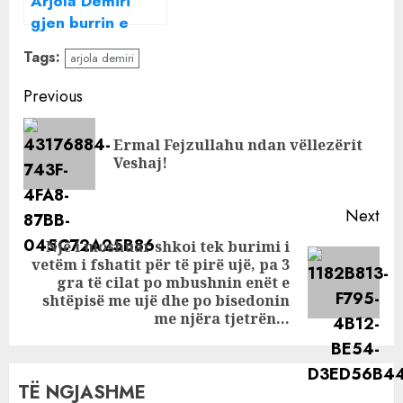
Arjola Demiri
gjen burrin e
ëndrrave
Tags:
arjola demiri
Continue
Previous
Reading
Ermal Fejzullahu ndan vëllezërit
Pre
Veshaj!
pos
Next
Një i moshuar shkoi tek burimi i
vetëm i fshatit për të pirë ujë, pa 3
Next
gra të cilat po mbushnin enët e
post:
shtëpisë me ujë dhe po bisedonin
me njëra tjetrën…
TË NGJASHME