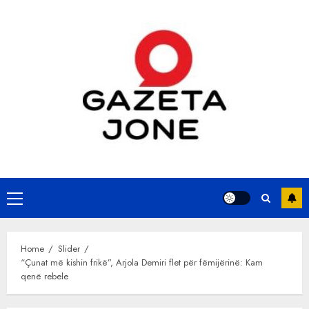
Skip
to
content
Primary
Menu
Home
Slider
“Çunat më kishin frikë”, Arjola Demiri flet për fëmijërinë: Kam
qenë rebele