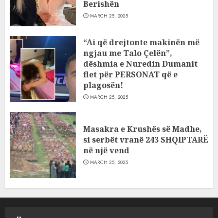
Berishën
MARCH 25, 2025
“Ai që drejtonte makinën më
ngjau me Talo Çelën”,
dëshmia e Nuredin Dumanit
flet për PERSONAT që e
plagosën!
MARCH 25, 2025
Masakra e Krushës së Madhe,
si serbët vranë 243 SHQIPTARË
në një vend
MARCH 25, 2025