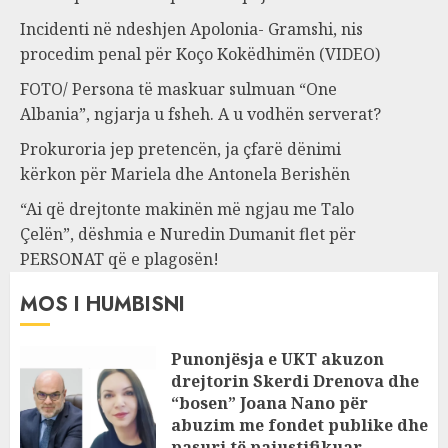
Incidenti në ndeshjen Apolonia- Gramshi, nis
procedim penal për Koço Kokëdhimën (VIDEO)
FOTO/ Persona të maskuar sulmuan “One
Albania”, ngjarja u fsheh. A u vodhën serverat?
Prokuroria jep pretencën, ja çfarë dënimi
kërkon për Mariela dhe Antonela Berishën
“Ai që drejtonte makinën më ngjau me Talo
Çelën”, dëshmia e Nuredin Dumanit flet për
PERSONAT që e plagosën!
MOS I HUMBISNI
Punonjësja e UKT akuzon
drejtorin Skerdi Drenova dhe
“bosen” Joana Nano për
abuzim me fondet publike dhe
pasuri të pajustifikuar