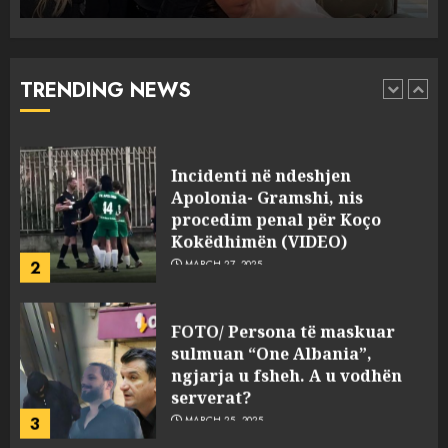
Punonjësja e UKT akuzon
drejtorin Skerdi Drenova dhe
“bosen” Joana Nano për
abuzim me fondet publike dhe
TRENDING NEWS
pasuri të pajustifikuar
1
JULY 24, 2025
Incidenti në ndeshjen
Apolonia- Gramshi, nis
procedim penal për Koço
Kokëdhimën (VIDEO)
2
MARCH 27, 2025
FOTO/ Persona të maskuar
sulmuan “One Albania”,
ngjarja u fsheh. A u vodhën
serverat?
3
MARCH 25, 2025