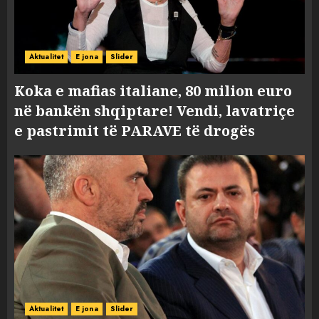
Aktualitet
E jona
Slider
Koka e mafias italiane, 80 milion euro
në bankën shqiptare! Vendi, lavatriçe
e pastrimit të PARAVE të drogës
Aktualitet
E jona
Slider