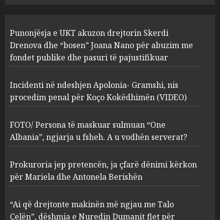
Incidenti në ndeshjen
Punonjësja e UKT akuzon drejtorin Skerdi
Apolonia- Gramshi, nis
procedim penal për Koço
Drenova dhe “bosen” Joana Nano për abuzim me
Kokëdhimën (VIDEO)
fondet publike dhe pasuri të pajustifikuar
2
MARCH 27, 2025
Incidenti në ndeshjen Apolonia- Gramshi, nis
procedim penal për Koço Kokëdhimën (VIDEO)
FOTO/ Persona të maskuar
sulmuan “One Albania”,
ngjarja u fsheh. A u vodhën
FOTO/ Persona të maskuar sulmuan “One
serverat?
Albania”, ngjarja u fsheh. A u vodhën serverat?
3
MARCH 25, 2025
Prokuroria jep pretencën, ja çfarë dënimi kërkon
Prokuroria jep pretencën, ja
për Mariela dhe Antonela Berishën
çfarë dënimi kërkon për
Mariela dhe Antonela
“Ai që drejtonte makinën më ngjau me Talo
Berishën
Çelën”, dëshmia e Nuredin Dumanit flet për
MARCH 25, 2025