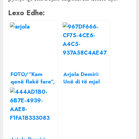
Lexo Edhe:
FOTO/“Kam
Arjola Demiri:
qenë flakë fare”,
Unë di të mjel
Arjola Demiri
kalin
ndan fotot e
rralla kur ishte në
të 20-at e saj