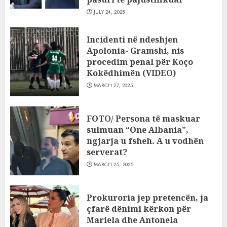
JULY 24, 2025
Incidenti në ndeshjen
Apolonia- Gramshi, nis
procedim penal për Koço
Kokëdhimën (VIDEO)
MARCH 27, 2025
FOTO/ Persona të maskuar
sulmuan “One Albania”,
ngjarja u fsheh. A u vodhën
serverat?
MARCH 25, 2025
Prokuroria jep pretencën, ja
çfarë dënimi kërkon për
Mariela dhe Antonela