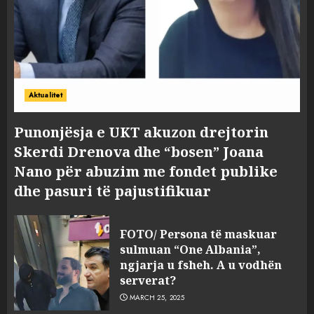
Aktualitet
Punonjësja e UKT akuzon drejtorin
Skerdi Drenova dhe “bosen” Joana
Nano për abuzim me fondet publike
dhe pasuri të pajustifikuar
FOTO/ Persona të maskuar
sulmuan “One Albania”,
ngjarja u fsheh. A u vodhën
serverat?
MARCH 25, 2025