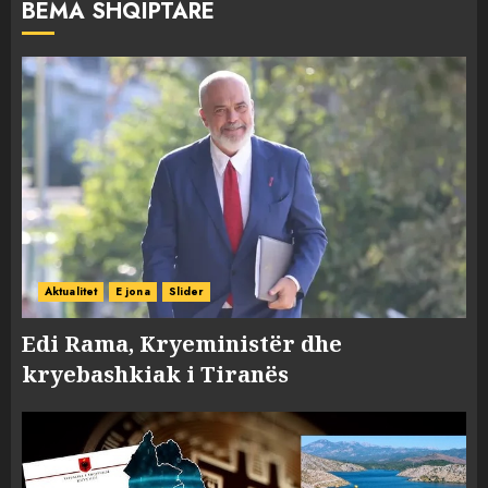
BËMA SHQIPTARE
Aktualitet
E jona
Slider
Edi Rama, Kryeministër dhe
kryebashkiak i Tiranës