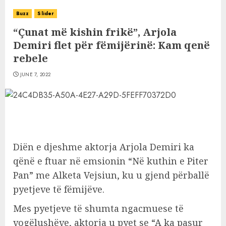
Buzz
Slider
“Çunat më kishin frikë”, Arjola
Demiri flet për fëmijërinë: Kam qenë
rebele
JUNE 7, 2022
Diën e djeshme aktorja Arjola Demiri ka
qënë e ftuar në emsionin “Në kuthin e Piter
Pan” me Alketa Vejsiun, ku u gjend përballë
pyetjeve të fëmijëve.
Mes pyetjeve të shumta ngacmuese të
vogëlushëve, aktorja u pyet se “A ka pasur