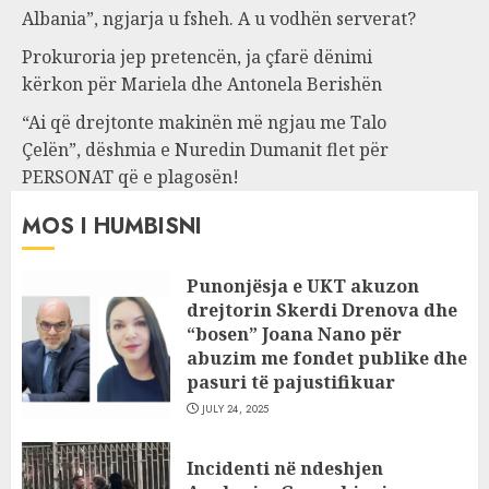
Albania”, ngjarja u fsheh. A u vodhën serverat?
Prokuroria jep pretencën, ja çfarë dënimi
kërkon për Mariela dhe Antonela Berishën
“Ai që drejtonte makinën më ngjau me Talo
Çelën”, dëshmia e Nuredin Dumanit flet për
PERSONAT që e plagosën!
MOS I HUMBISNI
Punonjësja e UKT akuzon
drejtorin Skerdi Drenova dhe
“bosen” Joana Nano për
abuzim me fondet publike dhe
pasuri të pajustifikuar
JULY 24, 2025
Incidenti në ndeshjen