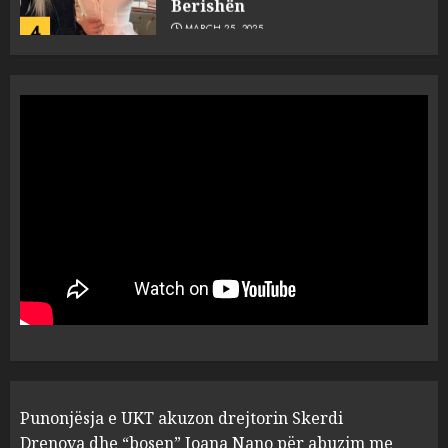
4
MARCH 25, 2025
“Ai që drejtonte makinën më
ngjau me Talo Çelën”,
dëshmia e Nuredin Dumanit
flet për PERSONAT që e
plagosën!
5
MARCH 25, 2025
Punonjësja e UKT akuzon
drejtorin Skerdi Drenova dhe
“bosen” Joana Nano për
abuzim me fondet publike dhe
pasuri të pajustifikuar
1
JULY 24, 2025
Incidenti në ndeshjen
Punonjësja e UKT akuzon drejtorin Skerdi
Apolonia- Gramshi, nis
procedim penal për Koço
Drenova dhe “bosen” Joana Nano për abuzim me