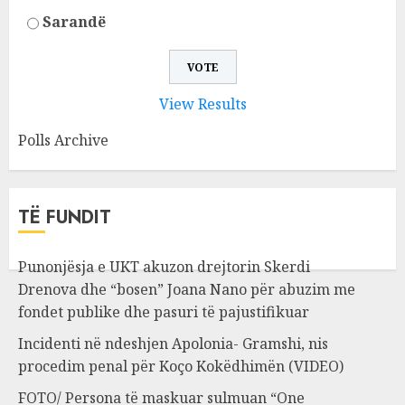
Sarandë
View Results
Polls Archive
TË FUNDIT
Punonjësja e UKT akuzon drejtorin Skerdi
Drenova dhe “bosen” Joana Nano për abuzim me
fondet publike dhe pasuri të pajustifikuar
Incidenti në ndeshjen Apolonia- Gramshi, nis
procedim penal për Koço Kokëdhimën (VIDEO)
FOTO/ Persona të maskuar sulmuan “One