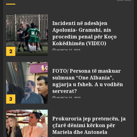
1
JULY 24, 2025
Incidenti në ndeshjen
Apolonia- Gramshi, nis
procedim penal për Koço
Kokëdhimën (VIDEO)
2
MARCH 27, 2025
FOTO/ Persona të maskuar
sulmuan “One Albania”,
ngjarja u fsheh. A u vodhën
serverat?
3
MARCH 25, 2025
Prokuroria jep pretencën, ja
çfarë dënimi kërkon për
Mariela dhe Antonela
Berishën