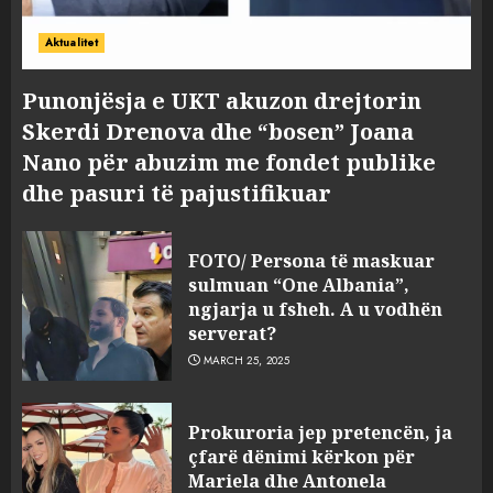
Aktualitet
Punonjësja e UKT akuzon drejtorin
Skerdi Drenova dhe “bosen” Joana
Nano për abuzim me fondet publike
dhe pasuri të pajustifikuar
FOTO/ Persona të maskuar
sulmuan “One Albania”,
ngjarja u fsheh. A u vodhën
serverat?
MARCH 25, 2025
Prokuroria jep pretencën, ja
çfarë dënimi kërkon për
Mariela dhe Antonela