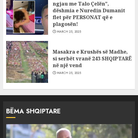
ngjau me Talo Çelën”,
dëshmia e Nuredin Dumanit
flet për PERSONAT që e
plagosën!
MARCH 25, 2025
Masakra e Krushës së Madhe,
si serbët vranë 243 SHQIPTARË
në një vend
MARCH 25, 2025
BËMA SHQIPTARE