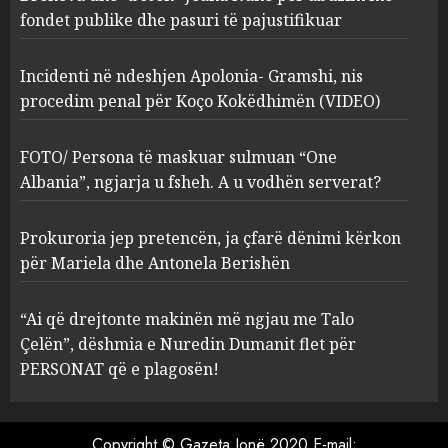
Kokëdhimën (VIDEO)
fondet publike dhe pasuri të pajustifikuar
2
MARCH 27, 2025
Incidenti në ndeshjen Apolonia- Gramshi, nis
procedim penal për Koço Kokëdhimën (VIDEO)
FOTO/ Persona të maskuar
sulmuan “One Albania”,
ngjarja u fsheh. A u vodhën
FOTO/ Persona të maskuar sulmuan “One
serverat?
Albania”, ngjarja u fsheh. A u vodhën serverat?
3
MARCH 25, 2025
Prokuroria jep pretencën, ja çfarë dënimi kërkon
Prokuroria jep pretencën, ja
për Mariela dhe Antonela Berishën
çfarë dënimi kërkon për
Mariela dhe Antonela
“Ai që drejtonte makinën më ngjau me Talo
Berishën
Çelën”, dëshmia e Nuredin Dumanit flet për
4
MARCH 25, 2025
PERSONAT që e plagosën!
“Ai që drejtonte makinën më
ngjau me Talo Çelën”,
Copyright © Gazeta Jonë 2020 E-mail: