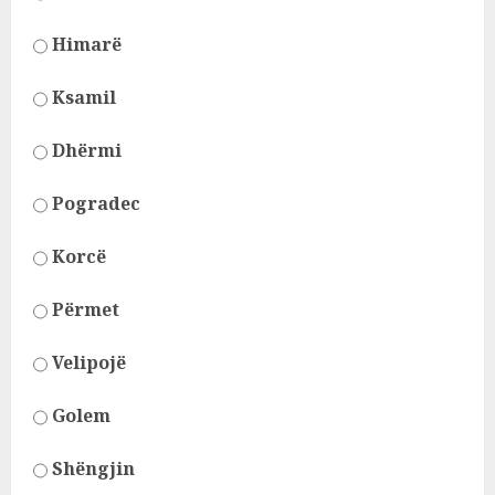
Himarë
Ksamil
Dhërmi
Pogradec
Korcë
Përmet
Velipojë
Golem
Shëngjin