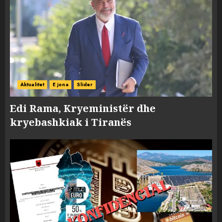
Aktualitet
E jona
Slider
Edi Rama, Kryeministër dhe
kryebashkiak i Tiranës