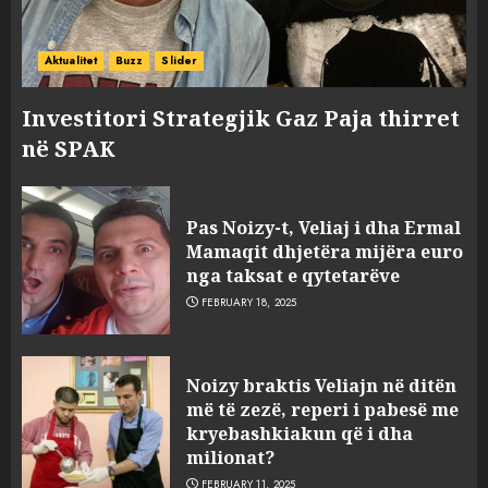
Aktualitet
Buzz
Slider
Investitori Strategjik Gaz Paja thirret
në SPAK
Pas Noizy-t, Veliaj i dha Ermal
Mamaqit dhjetëra mijëra euro
nga taksat e qytetarëve
FEBRUARY 18, 2025
FOTO/ Persona të maskuar
Noizy braktis Veliajn në ditën
sulmuan “One Albania”,
më të zezë, reperi i pabesë me
ngjarja u fsheh. A u vodhën
kryebashkiakun që i dha
serverat?
milionat?
3
MARCH 25, 2025
FEBRUARY 11, 2025