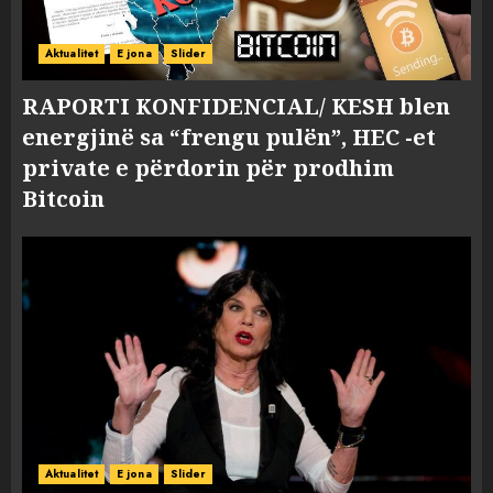
Aktualitet
E jona
Slider
RAPORTI KONFIDENCIAL/ KESH blen
energjinë sa “frengu pulën”, HEC -et
private e përdorin për prodhim
Bitcoin
Aktualitet
E jona
Slider