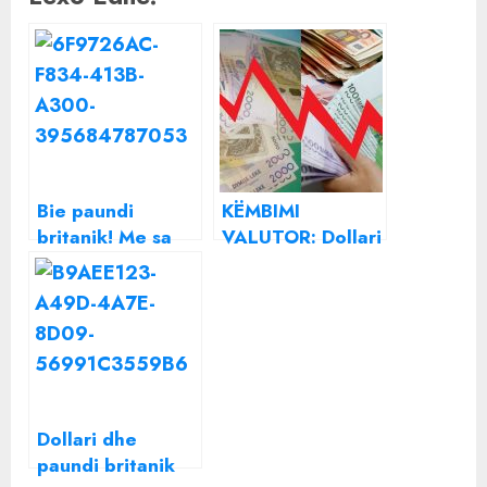
Bie paundi
KËMBIMI
britanik! Me sa
VALUTOR: Dollari
shitet dhe blihet
“kokë më kokë”
euro e dollari? Ja
me lekun, po
këmbimi valutor
monedhat e
për sot
tjera?
Dollari dhe
paundi britanik