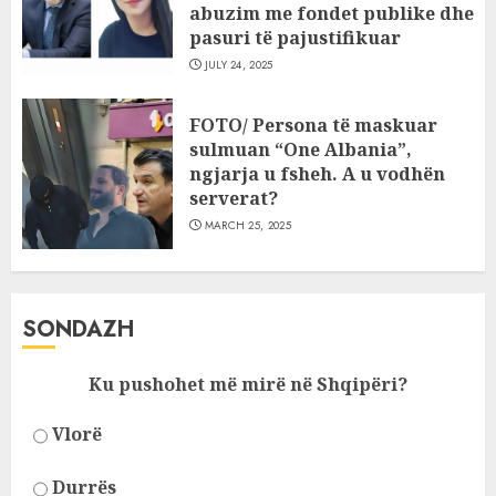
abuzim me fondet publike dhe
pasuri të pajustifikuar
JULY 24, 2025
FOTO/ Persona të maskuar
sulmuan “One Albania”,
ngjarja u fsheh. A u vodhën
serverat?
MARCH 25, 2025
SONDAZH
Ku pushohet më mirë në Shqipëri?
Vlorë
Durrës