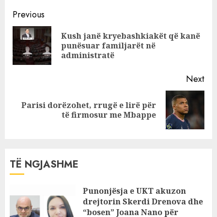
shënojnë rritje,
Continue
euro “ngec” në
Previous
të njëjtin nivel,
Reading
Kush janë kryebashkiakët që kanë
njihuni me
Pre
punësuar familjarët në
këmbimin valutor
pos
administratë
për të shtunën
Next
Parisi dorëzohet, rrugë e lirë për
Next
të firmosur me Mbappe
post:
TË NGJASHME
Punonjësja e UKT akuzon
drejtorin Skerdi Drenova dhe
“bosen” Joana Nano për