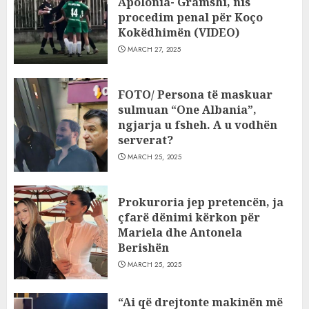
Apolonia- Gramshi, nis
procedim penal për Koço
Kokëdhimën (VIDEO)
MARCH 27, 2025
FOTO/ Persona të maskuar
sulmuan “One Albania”,
ngjarja u fsheh. A u vodhën
serverat?
MARCH 25, 2025
Prokuroria jep pretencën, ja
çfarë dënimi kërkon për
Mariela dhe Antonela
Berishën
MARCH 25, 2025
“Ai që drejtonte makinën më