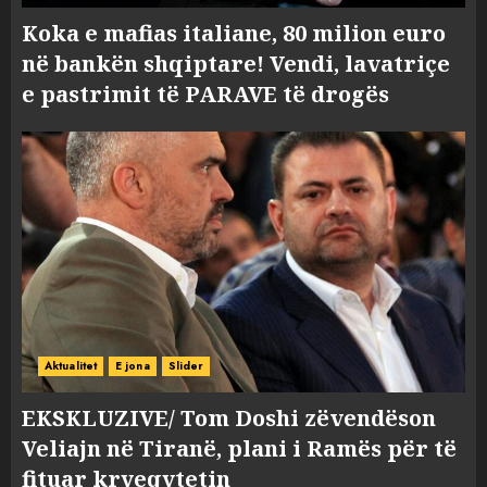
Koka e mafias italiane, 80 milion euro
në bankën shqiptare! Vendi, lavatriçe
e pastrimit të PARAVE të drogës
Aktualitet
E jona
Slider
EKSKLUZIVE/ Tom Doshi zëvendëson
Veliajn në Tiranë, plani i Ramës për të
fituar kryeqytetin