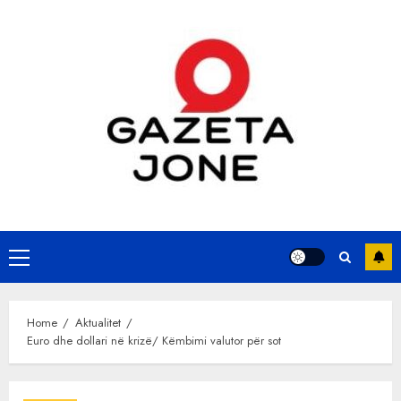
Skip
to
content
Primary
Menu
Home
Aktualitet
Euro dhe dollari në krizë/ Këmbimi valutor për sot