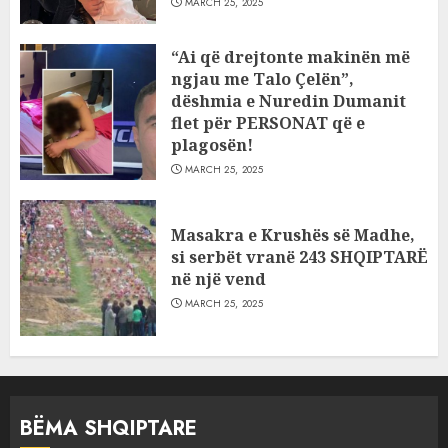
MARCH 25, 2025
“Ai që drejtonte makinën më
ngjau me Talo Çelën”,
dëshmia e Nuredin Dumanit
flet për PERSONAT që e
plagosën!
MARCH 25, 2025
Masakra e Krushës së Madhe,
si serbët vranë 243 SHQIPTARË
në një vend
MARCH 25, 2025
BËMA SHQIPTARE