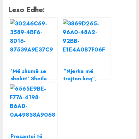
Lexo Edhe:
‘Më shumë se
“Njerka më
shokë!’ Sheila
trajton keq”,
Haxhiraj ‘çmend’
Vajza e Marku
rrjetin, a është
Frrokut bën
këngëtarja në një
lëmsh rrjetin me
lidhje me
deklaratën për
Noizyn?
Rudinën
Prezantoi të