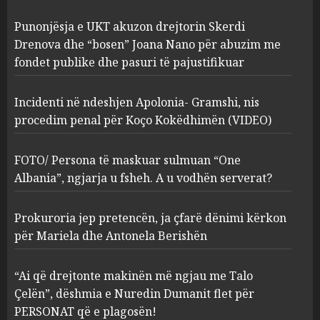
Incidenti në ndeshjen
Punonjësja e UKT akuzon drejtorin Skerdi
Apolonia- Gramshi, nis
procedim penal për Koço
Drenova dhe “bosen” Joana Nano për abuzim me
Kokëdhimën (VIDEO)
fondet publike dhe pasuri të pajustifikuar
2
MARCH 27, 2025
Incidenti në ndeshjen Apolonia- Gramshi, nis
procedim penal për Koço Kokëdhimën (VIDEO)
FOTO/ Persona të maskuar
sulmuan “One Albania”,
ngjarja u fsheh. A u vodhën
FOTO/ Persona të maskuar sulmuan “One
serverat?
Albania”, ngjarja u fsheh. A u vodhën serverat?
3
MARCH 25, 2025
Prokuroria jep pretencën, ja çfarë dënimi kërkon
Prokuroria jep pretencën, ja
për Mariela dhe Antonela Berishën
çfarë dënimi kërkon për
Mariela dhe Antonela
“Ai që drejtonte makinën më ngjau me Talo
Berishën
Çelën”, dëshmia e Nuredin Dumanit flet për
4
MARCH 25, 2025
PERSONAT që e plagosën!