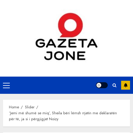
Skip
to
content
Primary
Menu
Home
Slider
‘Jemi më shumë se miq’, Sheila bëri lëmsh rrjetin me deklaratën
për të, ja si i përgjigjet Noizy