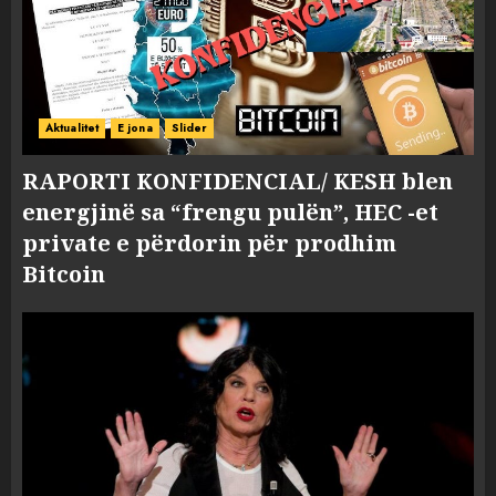
Aktualitet
E jona
Slider
RAPORTI KONFIDENCIAL/ KESH blen
energjinë sa “frengu pulën”, HEC -et
private e përdorin për prodhim
Bitcoin