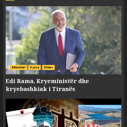
Aktualitet
E jona
Slider
Edi Rama, Kryeministër dhe
kryebashkiak i Tiranës