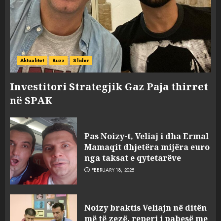
Aktualitet
Buzz
Slider
Investitori Strategjik Gaz Paja thirret
në SPAK
Pas Noizy-t, Veliaj i dha Ermal
Mamaqit dhjetëra mijëra euro
nga taksat e qytetarëve
FEBRUARY 18, 2025
FOTO/ Persona të maskuar
Noizy braktis Veliajn në ditën
sulmuan “One Albania”,
më të zezë, reperi i pabesë me
ngjarja u fsheh. A u vodhën