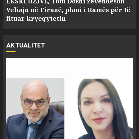
EKSKLUZIVE/ Tom Doshi zëvendëson
Veliajn në Tiranë, plani i Ramës për të
fituar kryeqytetin
AKTUALITET