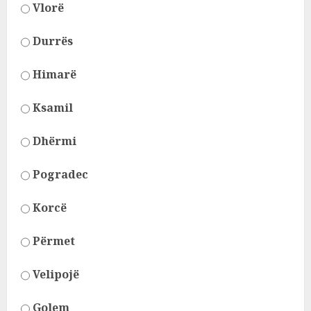
Vlorë
Durrës
Himarë
Ksamil
Dhërmi
Pogradec
Korcë
Përmet
Velipojë
Golem