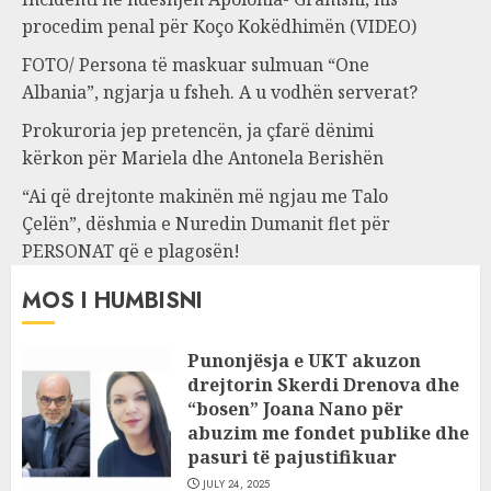
procedim penal për Koço Kokëdhimën (VIDEO)
FOTO/ Persona të maskuar sulmuan “One
Albania”, ngjarja u fsheh. A u vodhën serverat?
Prokuroria jep pretencën, ja çfarë dënimi
kërkon për Mariela dhe Antonela Berishën
“Ai që drejtonte makinën më ngjau me Talo
Çelën”, dëshmia e Nuredin Dumanit flet për
PERSONAT që e plagosën!
MOS I HUMBISNI
Punonjësja e UKT akuzon
drejtorin Skerdi Drenova dhe
“bosen” Joana Nano për
abuzim me fondet publike dhe
pasuri të pajustifikuar
JULY 24, 2025