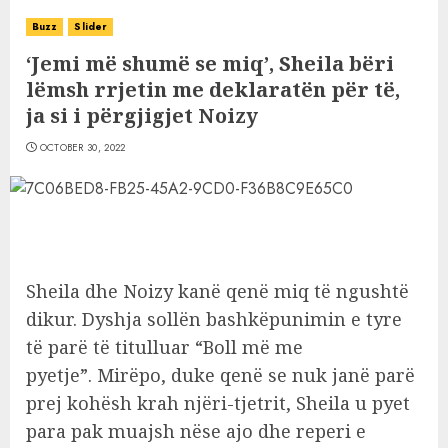
Buzz
Slider
‘Jemi më shumë se miq’, Sheila bëri
lëmsh rrjetin me deklaratën për të,
ja si i përgjigjet Noizy
OCTOBER 30, 2022
Sheila dhe Noizy kanë qenë miq të ngushtë
dikur. Dyshja sollën bashkëpunimin e tyre
të parë të titulluar “Boll më me
pyetje”. Mirëpo, duke qenë se nuk janë parë
prej kohësh krah njëri-tjetrit, Sheila u pyet
para pak muajsh nëse ajo dhe reperi e