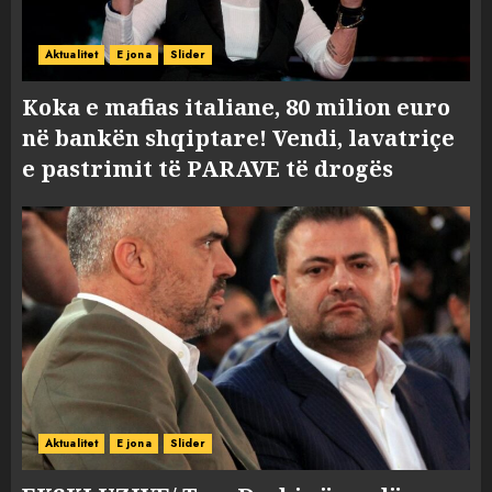
Aktualitet
E jona
Slider
Koka e mafias italiane, 80 milion euro
në bankën shqiptare! Vendi, lavatriçe
e pastrimit të PARAVE të drogës
Aktualitet
E jona
Slider