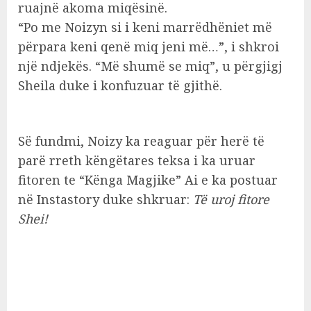
ruajnë akoma miqësinë.
“Po me Noizyn si i keni marrëdhëniet më
përpara keni qenë miq jeni më…”, i shkroi
një ndjekës. “Më shumë se miq”, u përgjigj
Sheila duke i konfuzuar të gjithë.
Së fundmi, Noizy ka reaguar për herë të
parë rreth këngëtares teksa i ka uruar
fitoren te “Kënga Magjike” Ai e ka postuar
në Instastory duke shkruar:
Të uroj fitore
Shei!