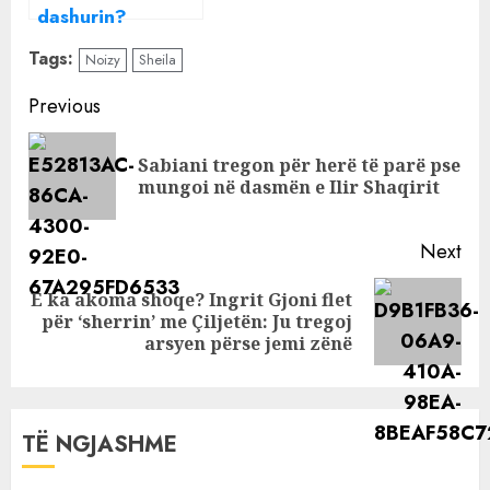
dashurin?
Beniada sapo e
Tags:
Noizy
Sheila
bëri rrjetin lëmsh
me një postim të
Continue
Previous
vetëm!
Reading
Sabiani tregon për herë të parë pse
Pre
mungoi në dasmën e Ilir Shaqirit
pos
Next
E ka akoma shoqe? Ingrit Gjoni flet
Next
për ‘sherrin’ me Çiljetën: Ju tregoj
post:
arsyen përse jemi zënë
TË NGJASHME