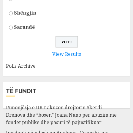
Shëngjin
Sarandë
View Results
Polls Archive
TË FUNDIT
Punonjësja e UKT akuzon drejtorin Skerdi
Drenova dhe “bosen” Joana Nano për abuzim me
fondet publike dhe pasuri të pajustifikuar
Incidenti në ndeshjen Apolonia- Gramshi, nis