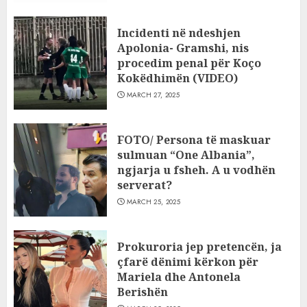
Incidenti në ndeshjen
Apolonia- Gramshi, nis
procedim penal për Koço
Kokëdhimën (VIDEO)
MARCH 27, 2025
FOTO/ Persona të maskuar
sulmuan “One Albania”,
ngjarja u fsheh. A u vodhën
serverat?
MARCH 25, 2025
Prokuroria jep pretencën, ja
çfarë dënimi kërkon për
Mariela dhe Antonela
Berishën