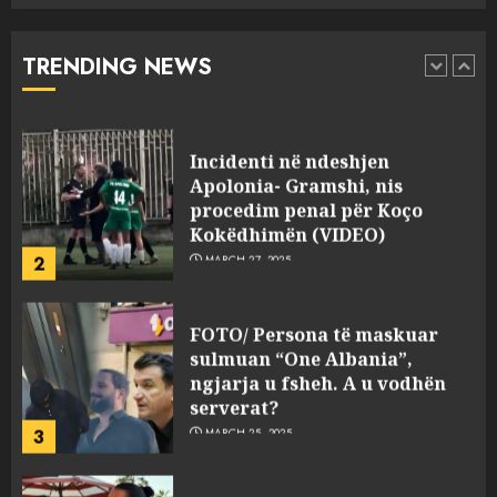
“bosen” Joana Nano për
abuzim me fondet publike dhe
TRENDING NEWS
pasuri të pajustifikuar
1
JULY 24, 2025
Incidenti në ndeshjen
Apolonia- Gramshi, nis
procedim penal për Koço
Kokëdhimën (VIDEO)
2
MARCH 27, 2025
FOTO/ Persona të maskuar
sulmuan “One Albania”,
ngjarja u fsheh. A u vodhën
serverat?
3
MARCH 25, 2025
Prokuroria jep pretencën, ja