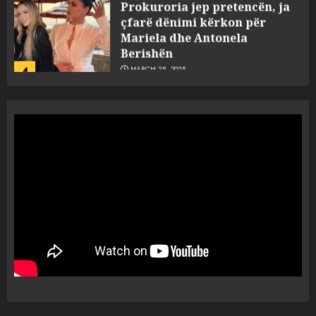
çfarë dënimi kërkon për
Mariela dhe Antonela
Berishën
4
MARCH 25, 2025
“Ai që drejtonte makinën më
ngjau me Talo Çelën”,
dëshmia e Nuredin Dumanit
flet për PERSONAT që e
plagosën!
5
MARCH 25, 2025
Punonjësja e UKT akuzon
drejtorin Skerdi Drenova dhe
“bosen” Joana Nano për
abuzim me fondet publike dhe
pasuri të pajustifikuar
1
JULY 24, 2025