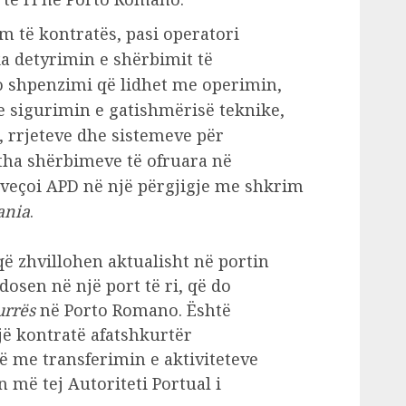
 të kontratës, pasi operatori
a detyrimin e shërbimit të
 shpenzimi që lidhet me operimin,
e sigurimin e gatishmërisë teknike,
, rrjeteve dhe sistemeve për
itha shërbimeve të ofruara në
 veçoi APD në një përgjigje me shkrim
ania
.
që zhvillohen aktualisht në portin
dosen në një port të ri, që do
urrës
në Porto Romano. Është
jë kontratë afatshkurtër
ë me transferimin e aktiviteteve
n më tej Autoriteti Portual i