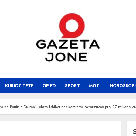
KURIOZITETE
OP-ED
SPORT
MOTI
HOROSKOPI
e në Portin e Durrësit, çfarë fshihet pas kontratës favorizuese prej 37 milionë e