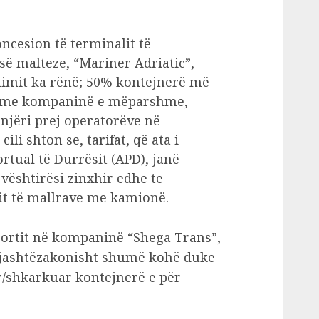
cesion të terminalit të
ë malteze, “Mariner Adriatic”,
nimit ka rënë; 50% kontejnerë më
r me kompaninë e mëparshme,
 njëri prej operatorëve në
ili shton se, tarifat, që ata i
rtual të Durrësit (APD), janë
 vështirësi zinxhir edhe te
it të mallrave me kamionë.
sportit në kompaninë “Shega Trans”,
 jashtëzakonisht shumë kohë duke
r/shkarkuar kontejnerë e për