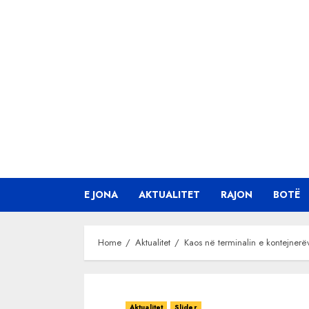
Skip
to
content
E JONA
AKTUALITET
RAJON
BOTË
Home
Aktualitet
Kaos në terminalin e kontejnerëv
Aktualitet
Slider