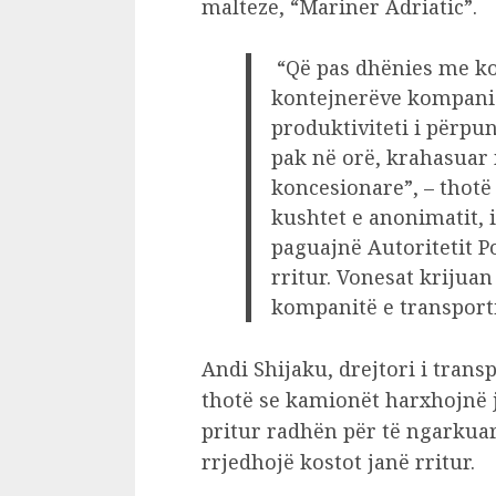
malteze, “Mariner Adriatic”.
“Që pas dhënies me kon
kontejnerëve kompanis
produktiviteti i përpu
pak në orë, krahasua
koncesionare”, – thotë
kushtet e anonimatit, i c
paguajnë Autoritetit Po
rritur. Vonesat krijuan
kompanitë e transport
Andi Shijaku, drejtori i tran
thotë se kamionët harxhojnë
pritur radhën për të ngarkua
rrjedhojë kostot janë rritur.