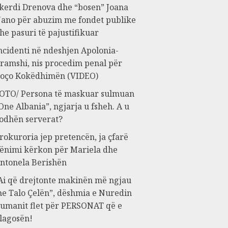
kerdi Drenova dhe “bosen” Joana
ano për abuzim me fondet publike
he pasuri të pajustifikuar
ncidenti në ndeshjen Apolonia-
ramshi, nis procedim penal për
oço Kokëdhimën (VIDEO)
OTO/ Persona të maskuar sulmuan
One Albania”, ngjarja u fsheh. A u
odhën serverat?
rokuroria jep pretencën, ja çfarë
ënimi kërkon për Mariela dhe
ntonela Berishën
Ai që drejtonte makinën më ngjau
e Talo Çelën”, dëshmia e Nuredin
umanit flet për PERSONAT që e
lagosën!