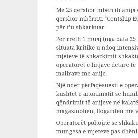
Më 25 qershor mbërriti anija 
qershor mbërriti “Contship ECO
për t’u shkarkuar.
Për rreth 1 muaj (nga data 25
situata kritike u ndoq intens
mjeteve të shkarkimit shkakt
operatorët e linjave detare të
mallrave me anije.
Një ndër përfaqësuesit e oper
kushtet e anonimatit se humbj
qëndrimit të anijeve në kalatë
magazinohen, llogariten me v
Operatorët pohojnë se shkaku 
mungesa e mjeteve pas dhënie