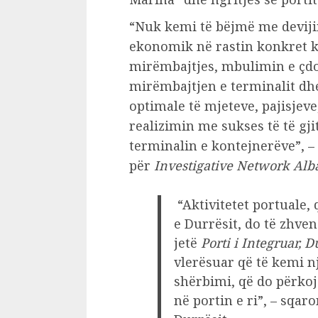
“Nuk kemi të bëjmë me devijim
ekonomik në rastin konkret k
mirëmbajtjes, mbulimin e çdo
mirëmbajtjen e terminalit dh
optimale të mjeteve, pajisjeve
realizimin me sukses të të gj
terminalin e kontejnerëve”, –
për
Investigative Network Alb
“Aktivitetet portuale, 
e Durrësit, do të zhven
jetë
Porti i Integruar, D
vlerësuar që të kemi n
shërbimi, që do përkoj
në portin e ri”, – sqaro