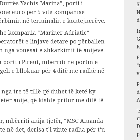
“Durrës Yachts Marina”, porti i
S
lionë euro për 5 vite kompanisë
N
d
rbimin në terminalin e kontejnerëve.
I
 dhe kompania “Mariner Adriatic”
G
eratorët e linjave detare po përballen
K
 nga vonesat e shkarkimit të anijeve.
F
 porti i Pireut, mbërriti në portin e
“
geli e bllokuar për 4 ditë me radhë në
v
P
 nga tre të tillë që duhet të ketë ky
d
etër anije, që kishte pritur me ditë të
A
“
m
r, mbërriti anija tjetër, “MSC Amanda
D
te në det, derisa t’i vinte radha për t’u
p