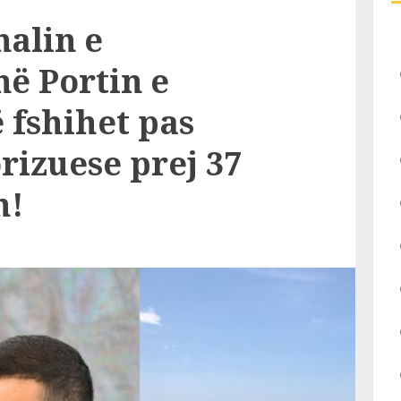
nalin e
ë Portin e
ë fshihet pas
rizuese prej 37
h!