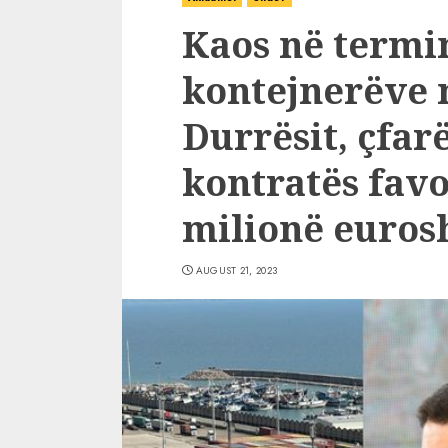
Kaos në termi
kontejnerëve n
Durrësit, çfar
kontratës favo
milionë euros
AUGUST 21, 2023