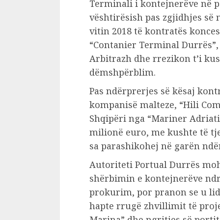
Terminali i kontejnerëve në p
vështirësish pas zgjidhjes së
vitin 2018 të kontratës konc
“Contanier Terminal Durrës”, 
Arbitrazh dhe rrezikon t’i ku
dëmshpërblim.
Pas ndërprerjes së kësaj kontr
kompanisë malteze, “Hili Com
Shqipëri nga “Mariner Adriati
milionë euro, me kushte të tj
sa parashikohej në garën nd
Autoriteti Portual Durrës mo
shërbimin e kontejnerëve ndr
prokurim, por pranon se u lidh
hapte rrugë zhvillimit të proj
Marina” dhe ngritjes së portit