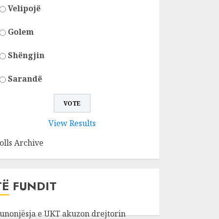
Velipojë
Golem
Shëngjin
Sarandë
View Results
olls Archive
TË FUNDIT
unonjësja e UKT akuzon drejtorin