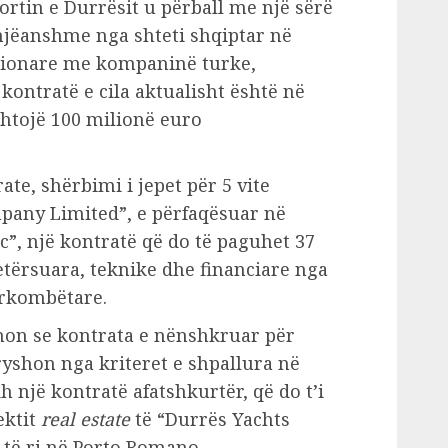
ortin e Durrësit u përball me një sërë
 njëanshme nga shteti shqiptar në
esionare me kompaninë turke,
kontratë e cila aktualisht është në
shtojë 100 milionë euro
ate, shërbimi i jepet për 5 vite
pany Limited”, e përfaqësuar në
c”, një kontratë që do të paguhet 37
etërsuara, teknike dhe financiare nga
ërkombëtare.
hon se kontrata e nënshkruar për
yshon nga kriteret e shpallura në
 një kontratë afatshkurtër, që do t’i
ektit
real estate
të “Durrës Yachts
 të ri në Porto Romano.