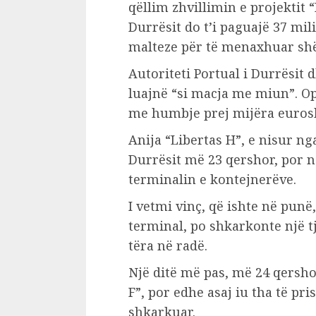
qëllim zhvillimin e projektit 
Durrësit do t’i paguajë 37 mi
malteze për të menaxhuar shë
Autoriteti Portual i Durrësit
luajnë “si macja me miun”. Op
me humbje prej mijëra eurosh
Anija “Libertas H”, e nisur nga
Durrësit më 23 qershor, por n
terminalin e kontejnerëve.
I vetmi vinç, që ishte në punë,
terminal, po shkarkonte një tj
tëra në radë.
Një ditë më pas, më 24 qersho
F”, por edhe asaj iu tha të pris
shkarkuar.