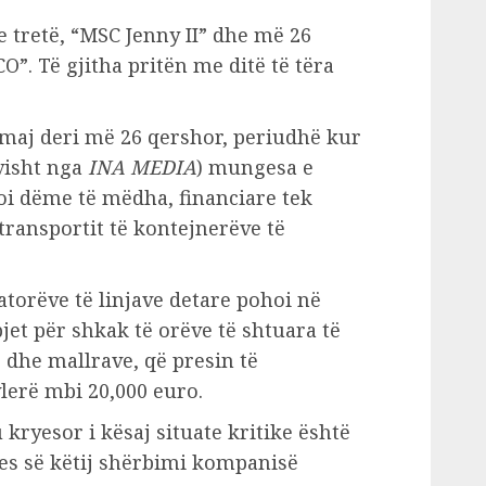
e tretë, “MSC Jenny II” dhe më 26
”. Të gjitha pritën me ditë të tëra
 maj deri më 26 qershor, periudhë kur
ivisht nga
INA MEDIA
) mungesa e
oi dëme të mëdha, financiare tek
 transportit të kontejnerëve të
atorëve të linjave detare pohoi në
et për shkak të orëve të shtuara të
 dhe mallrave, që presin të
lerë mbi 20,000 euro.
kryesor i kësaj situate kritike është
s së këtij shërbimi kompanisë