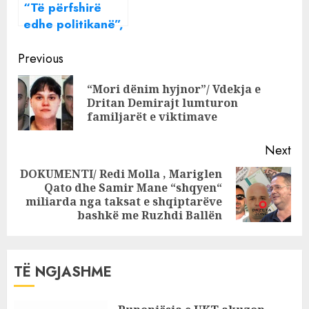
“Të përfshirë
edhe politikanë”,
gazetari: SPAK ka
Continue
në duar mbi 80
Previous
mijë faqe
Reading
“Mori dënim hyjnor”/ Vdekja e
përgjimesh. Do
Pre
Dritan Demirajt lumturon
çuditeni nga
pos
familjarët e viktimave
emrat që do dalin
Next
DOKUMENTI/ Redi Molla , Mariglen
Qato dhe Samir Mane “shqyen“
Next
miliarda nga taksat e shqiptarëve
post:
bashkë me Ruzhdi Ballën
TË NGJASHME