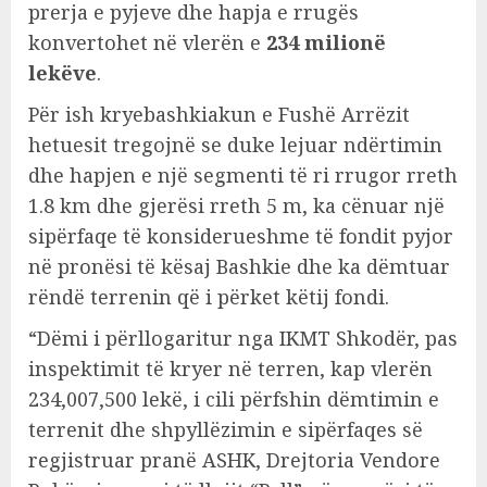
prerja e pyjeve dhe hapja e rrugës
konvertohet në vlerën e
234 milionë
lekëve
.
Për ish kryebashkiakun e Fushë Arrëzit
hetuesit tregojnë se duke lejuar ndërtimin
dhe hapjen e një segmenti të ri rrugor rreth
1.8 km dhe gjerësi rreth 5 m, ka cënuar një
sipërfaqe të konsiderueshme të fondit pyjor
në pronësi të kësaj Bashkie dhe ka dëmtuar
rëndë terrenin që i përket këtij fondi.
“Dëmi i përllogaritur nga IKMT Shkodër, pas
inspektimit të kryer në terren, kap vlerën
234,007,500 lekë, i cili përfshin dëmtimin e
terrenit dhe shpyllëzimin e sipërfaqes së
regjistruar pranë ASHK, Drejtoria Vendore