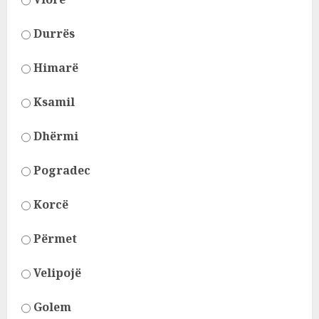
Durrës
Himarë
Ksamil
Dhërmi
Pogradec
Korcë
Përmet
Velipojë
Golem