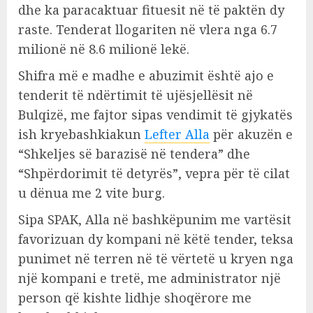
dhe ka paracaktuar fituesit në të paktën dy
raste. Tenderat llogariten në vlera nga 6.7
milionë në 8.6 milionë lekë.
Shifra më e madhe e abuzimit është ajo e
tenderit të ndërtimit të ujësjellësit në
Bulqizë, me fajtor sipas vendimit të gjykatës
ish kryebashkiakun
Lefter Alla
për akuzën e
“Shkeljes së barazisë në tendera” dhe
“Shpërdorimit të detyrës”, vepra për të cilat
u dënua me 2 vite burg.
Sipa SPAK, Alla në bashkëpunim me vartësit
favorizuan dy kompani në këtë tender, teksa
punimet në terren në të vërtetë u kryen nga
një kompani e tretë, me administrator një
person që kishte lidhje shoqërore me