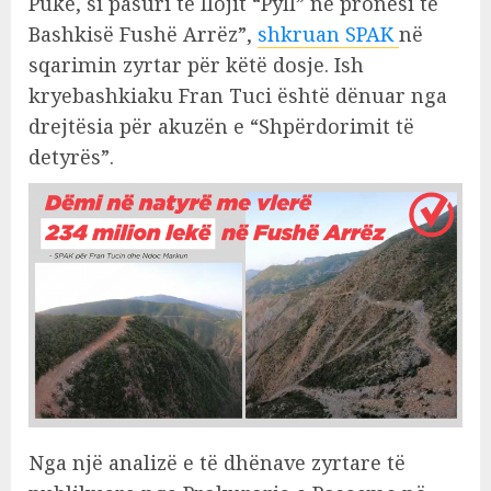
Pukë, si pasuri të llojit “Pyll” në pronësi të
Bashkisë Fushë Arrëz”,
shkruan SPAK
në
sqarimin zyrtar për këtë dosje. Ish
kryebashkiaku Fran Tuci është dënuar nga
drejtësia për akuzën e “Shpërdorimit të
detyrës”.
Nga një analizë e të dhënave zyrtare të