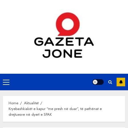
Skip
to
content
Primary
Menu
Home
Aktualitet
Kryebashkiakët e kapur “me presh në duar”, të pathënat e
drejtuesve në dyert e SPAK