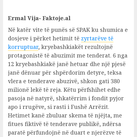
Ermal Vija- Faktoje.al
Në katër vite të punës së SPAK ku shumica e
dosjeve i përket hetimit të
zyrtarëve të
korruptuar
, kryebashkiakët rezultojnë
protagonistë të abuzimit me tenderat. 6 nga
12 kryebashkiakë janë hetuar dhe një pjesë
janë dënuar për shpërdorim detyre, teksa
vlera e tenderave abuzivë, shkon gati 380
milionë lekë të reja. Këtu përfshihet edhe
pasoja në natyrë, shkatërrim i fondit pyjor
apo i rrugëve, si rasti i Fushë Arrëzit.
Hetimet kanë zbuluar skema të njëjta, me
fitues fiktivë të tenderave publikë, ndërsa
paratë përfundojnë në duart e njerëzve të