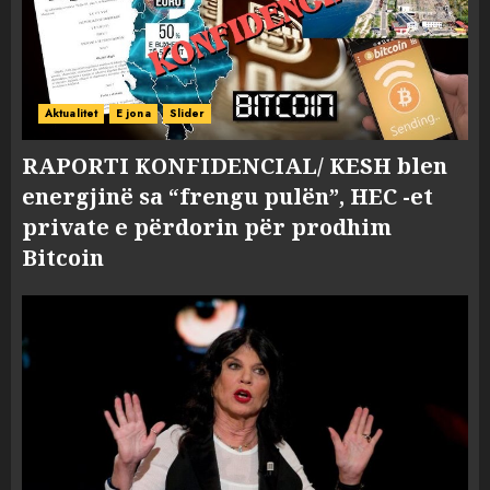
Aktualitet
E jona
Slider
RAPORTI KONFIDENCIAL/ KESH blen
energjinë sa “frengu pulën”, HEC -et
private e përdorin për prodhim
Bitcoin