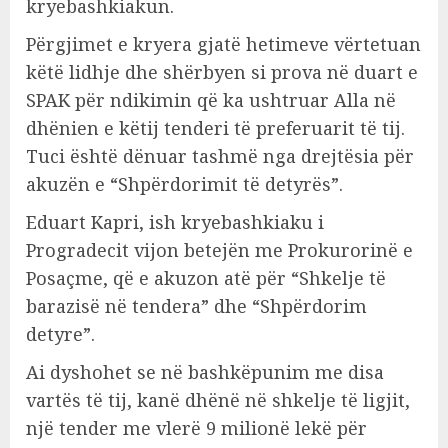
kryebashkiakun.
Përgjimet e kryera gjatë hetimeve vërtetuan
këtë lidhje dhe shërbyen si prova në duart e
SPAK për ndikimin që ka ushtruar Alla në
dhënien e këtij tenderi të preferuarit të tij.
Tuci është dënuar tashmë nga drejtësia për
akuzën e “Shpërdorimit të detyrës”.
Eduart Kapri, ish kryebashkiaku i
Progradecit vijon betejën me Prokurorinë e
Posaçme, që e akuzon atë për “Shkelje të
barazisë në tendera” dhe “Shpërdorim
detyre”.
Ai dyshohet se në bashkëpunim me disa
vartës të tij, kanë dhënë në shkelje të ligjit,
një tender me vlerë 9 milionë lekë për