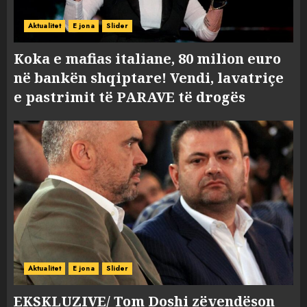
Aktualitet
E jona
Slider
Koka e mafias italiane, 80 milion euro
në bankën shqiptare! Vendi, lavatriçe
e pastrimit të PARAVE të drogës
Aktualitet
E jona
Slider
EKSKLUZIVE/ Tom Doshi zëvendëson