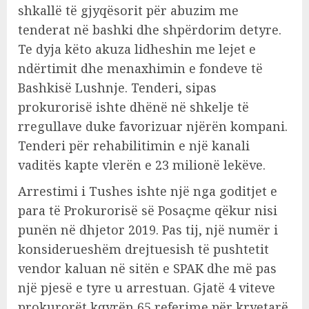
shkallë të gjyqësorit për abuzim me
tenderat në bashki dhe shpërdorim detyre.
Te dyja këto akuza lidheshin me lejet e
ndërtimit dhe menaxhimin e fondeve të
Bashkisë Lushnje. Tenderi, sipas
prokurorisë ishte dhënë në shkelje të
rregullave duke favorizuar njërën kompani.
Tenderi për rehabilitimin e një kanali
vaditës kapte vlerën e 23 milionë lekëve.
Arrestimi i Tushes ishte një nga goditjet e
para të Prokurorisë së Posaçme qëkur nisi
punën në dhjetor 2019. Pas tij, një numër i
konsiderueshëm drejtuesish të pushtetit
vendor kaluan në sitën e SPAK dhe më pas
një pjesë e tyre u arrestuan. Gjatë 4 viteve
prokurorët kqyrën 65 referime për kryetarë