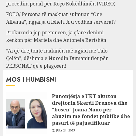
procedim penal për Koço Kokëdhimën (VIDEO)
FOTO/ Persona të maskuar sulmuan “One
Albania”, ngjarja u fsheh. A u vodhën serverat?
Prokuroria jep pretencën, ja çfarë dënimi
kërkon për Mariela dhe Antonela Berishën
“Ai që drejtonte makinën më ngjau me Talo
Çelën”, dëshmia e Nuredin Dumanit flet për
PERSONAT që e plagosën!
MOS I HUMBISNI
Punonjësja e UKT akuzon
drejtorin Skerdi Drenova dhe
“bosen” Joana Nano për
abuzim me fondet publike dhe
pasuri të pajustifikuar
JULY 24, 2025