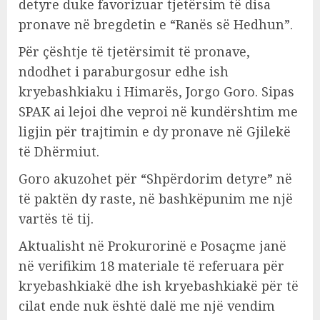
detyre duke favorizuar tjetërsim të disa
pronave në bregdetin e “Ranës së Hedhun”.
Për çështje të tjetërsimit të pronave,
ndodhet i paraburgosur edhe ish
kryebashkiaku i Himarës, Jorgo Goro. Sipas
SPAK ai lejoi dhe veproi në kundërshtim me
ligjin për trajtimin e dy pronave në Gjilekë
të Dhërmiut.
Goro akuzohet për “Shpërdorim detyre” në
të paktën dy raste, në bashkëpunim me një
vartës të tij.
Aktualisht në Prokurorinë e Posaçme janë
në verifikim 18 materiale të referuara për
kryebashkiakë dhe ish kryebashkiakë për të
cilat ende nuk është dalë me një vendim