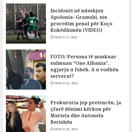
Incidenti në ndeshjen
Apolonia- Gramshi, nis
procedim penal për Koço
Kokëdhimën (VIDEO)
MARCH 27, 2025
FOTO/ Persona të maskuar
sulmuan “One Albania”,
ngjarja u fsheh. A u vodhën
serverat?
MARCH 25, 2025
Prokuroria jep pretencën, ja
çfarë dënimi kërkon për
Mariela dhe Antonela
Berishën
MARCH 25, 2025