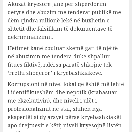
Akuzat kryesore janë për shpërdorim
detyre dhe abuzim me tenderat publikë me
dëm qindra milionë lekë në buxhetin e
shtetit dhe falsifikim të dokumentave të
dekriminalizimit.
Hetimet kanë zbuluar skemë gati të njëjtë
në abuzimin me tendera duke shpallur
fitues fiktivë, ndërsa paratë shkojnë tek
‘rrethi shoqëror’ i kryebashkiakëve.
Korrupsioni në nivel lokal që është më lehtë
i identifikueshëm dhe nepotik (krahasuar
me ekzekutivin), dhe niveli i ulët i
profesionalizmit në staf, shihen nga
ekspertët si dy arsyet përse kryebashkiakët
apo drejtuesit e këtij niveli kryesojnë listën