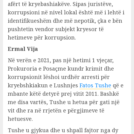
afërt të kryebashiakëve. Sipas juristëve,
korrupsioni në nivel lokal është më i lehtë i
identifikueshëm dhe më nepotik, çka e bën
pushtetin vendor subjekt kryesor të
hetimeve për korrupsion.
Ermal Vija
Në verën e 2021, pas një hetimi 1 vjeçar,
Prokuroria e Posaçme kundr krimit dhe
korrupsionit lëshoi urdhër arresti për
kryebshkiakun e Lushnjes
Fatos Tushe
që e
mbante këtë detyrë prej vitit 2011. Bashkë
me disa vartës, Tushe u hetua për gati një
vit dhe ra në rrjetën e përgjimeve të
hetuesve.
Tushe u gjykua dhe u shpall fajtor nga dy