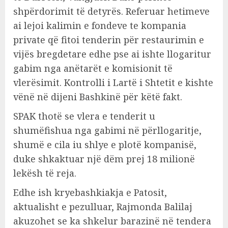
shpërdorimit të detyrës. Referuar hetimeve
ai lejoi kalimin e fondeve te kompania
private që fitoi tenderin për restaurimin e
vijës bregdetare edhe pse ai ishte llogaritur
gabim nga anëtarët e komisionit të
vlerësimit. Kontrolli i Lartë i Shtetit e kishte
vënë në dijeni Bashkinë për këtë fakt.
SPAK thotë se vlera e tenderit u
shumëfishua nga gabimi në përllogaritje,
shumë e cila iu shlye e plotë kompanisë,
duke shkaktuar një dëm prej 18 milionë
lekësh të reja.
Edhe ish kryebashkiakja e Patosit,
aktualisht e pezulluar, Rajmonda Balilaj
akuzohet se ka shkelur barazinë në tendera