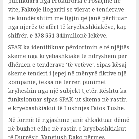
publikuara nga Prokuroria e Posaçme në
vite, Faktoje llogariti se vlerat e tenderave
në kundërshtim me ligjin që janë përfituar
nga njerëz të afërt të kryebashkiakëve, kap
shifrën
e 378 551 341
milionë lekëve.
SPAK ka identifikuar përdorimin e të njëjtës
skemë nga kryebashkiakë të ndryshëm për
dhënien e tenderave ‘të vetëve’. Sipas kësaj
skeme tenderi i jepej në mënyrë fiktive një
kompanie, teksa në terren punimet
kryheshin nga një subjekt tjetër. Kështu ka
funksionuar sipas SPAK-ut skema në rastin
e kryebashkiakut të Lushnjes Fatos Tushe.
Në formë të ngjashme janë shkaktuar dëmë
në buxhet edhe në rastin e kryebashkiakut
të Durrësit, Vangjush Dako përmes