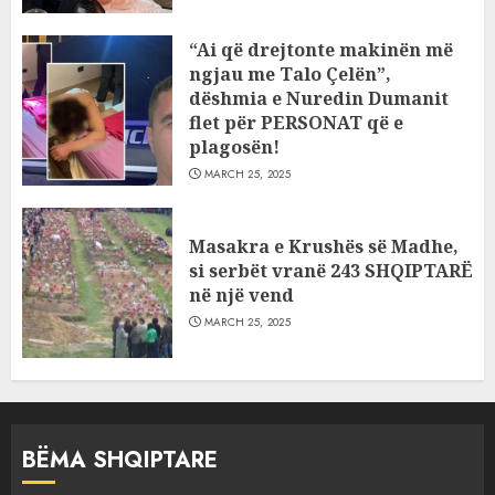
“Ai që drejtonte makinën më
ngjau me Talo Çelën”,
dëshmia e Nuredin Dumanit
flet për PERSONAT që e
plagosën!
MARCH 25, 2025
Masakra e Krushës së Madhe,
si serbët vranë 243 SHQIPTARË
në një vend
MARCH 25, 2025
BËMA SHQIPTARE