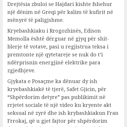
Drejtësia zbuloi se Hajdari kishte fshehur
një dënim në Greqi për kalim të kufirit në
mënyrë të paligjshme.
Kryebashkiaku i Rrogozhinës, Edison
Memolla është dërguar në gjyq për shit-
blerje të votave, pasi u regjistrua teksa i
premtonte një qytetareje se nuk do t’i
ndërprisnin energjinë elektrike para
zgjedhjeve.
Gjykata e Posaçme ka dënuar dy ish
kryebashkiakë të tjerë, Safet Gjicin, për
“Shpërdorim detyre” pas publikimit në
rrjetet sociale të një video ku kryente akt
seksual në zyrë dhe ish krybashkiakun Fran
Frrokaj, që u gjet fajtor për shpërdorim