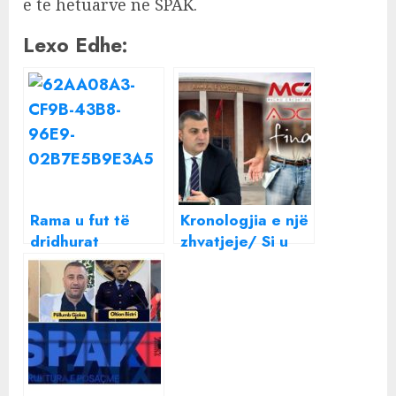
e të hetuarve në SPAK.
Lexo Edhe:
Rama u fut të
Kronologjia e një
dridhurat
zhvatjeje/ Si u
socialistëve: Do
krijuan
të çoj
mikrokreditë nën
kryebashkiakët e
hijen e
mi në SPAK
guvernatorit
Gent Sejko dhe
pritja në dyert e
SPAK