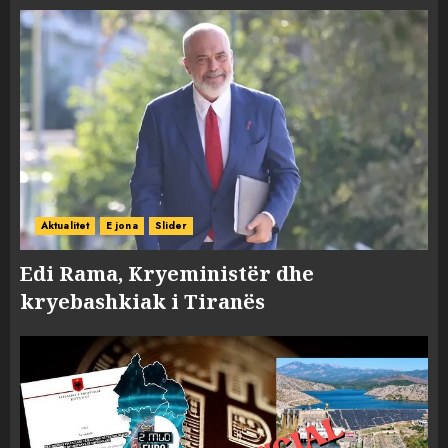
Aktualitet
E jona
Slider
Edi Rama, Kryeministër dhe
kryebashkiak i Tiranës