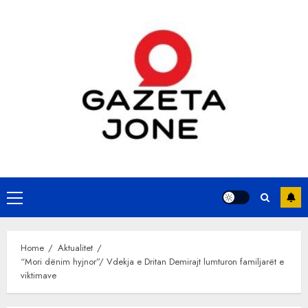
Skip
to
content
Primary
Menu
Home
Aktualitet
“Mori dënim hyjnor”/ Vdekja e Dritan Demirajt lumturon familjarët e
viktimave