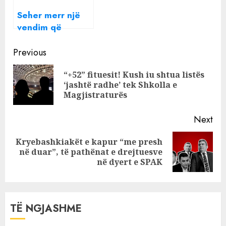
Seher merr një
vendim që
lumturon
Continue
familjen, nesër
Previous
në “Amaneti”
Reading
“+52” fituesit! Kush iu shtua listës
Pre
‘jashtë radhe’ tek Shkolla e
pos
Magjistraturës
Next
Kryebashkiakët e kapur “me presh
Next
në duar”, të pathënat e drejtuesve
post:
në dyert e SPAK
TË NGJASHME