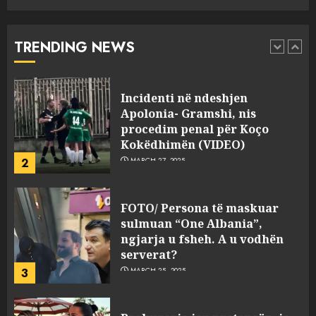
drejtorin Skerdi Drenova dhe
“bosen” Joana Nano për
abuzim me fondet publike dhe
TRENDING NEWS
pasuri të pajustifikuar
1
JULY 24, 2025
Incidenti në ndeshjen
Apolonia- Gramshi, nis
procedim penal për Koço
Kokëdhimën (VIDEO)
2
MARCH 27, 2025
FOTO/ Persona të maskuar
sulmuan “One Albania”,
ngjarja u fsheh. A u vodhën
serverat?
3
MARCH 25, 2025