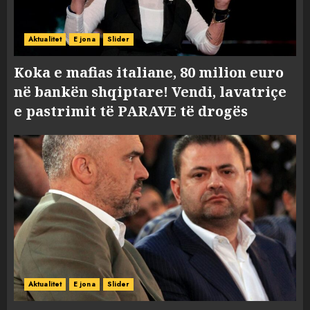
Aktualitet
E jona
Slider
Koka e mafias italiane, 80 milion euro
në bankën shqiptare! Vendi, lavatriçe
e pastrimit të PARAVE të drogës
Aktualitet
E jona
Slider