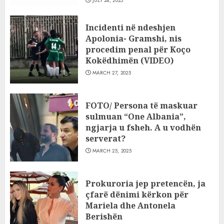
JULY 24, 2025
Incidenti në ndeshjen
Apolonia- Gramshi, nis
procedim penal për Koço
Kokëdhimën (VIDEO)
MARCH 27, 2025
FOTO/ Persona të maskuar
sulmuan “One Albania”,
ngjarja u fsheh. A u vodhën
serverat?
MARCH 25, 2025
Prokuroria jep pretencën, ja
çfarë dënimi kërkon për
Mariela dhe Antonela
Berishën