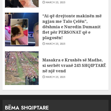
MARCH 25, 2025
“Ai që drejtonte makinën më
ngjau me Talo Çelën”,
dëshmia e Nuredin Dumanit
flet për PERSONAT që e
plagosën!
MARCH 25, 2025
Masakra e Krushës së Madhe,
si serbët vranë 243 SHQIPTARË
në një vend
MARCH 25, 2025
BËMA SHQIPTARE