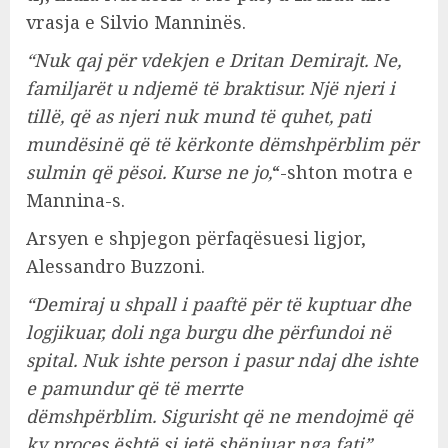
vrasja e Silvio Manninës.
“Nuk qaj për vdekjen e Dritan Demirajt. Ne,
familjarët u ndjemë të braktisur. Një njeri i
tillë, që as njeri nuk mund të quhet, pati
mundësinë që të kërkonte dëmshpërblim për
sulmin që pësoi. Kurse ne jo,
“-shton motra e
Mannina-s.
Arsyen e shpjegon përfaqësuesi ligjor,
Alessandro Buzzoni.
“Demiraj u shpall i paaftë për të kuptuar dhe
logjikuar, doli nga burgu dhe përfundoi në
spital. Nuk ishte person i pasur ndaj dhe ishte
e pamundur që të merrte
dëmshpërblim.
Sigurisht që ne mendojmë që
ky proces është si jetë shënjuar nga fati”
,