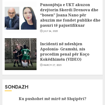
Punonjësja e UKT akuzon
drejtorin Skerdi Drenova dhe
“bosen” Joana Nano për
abuzim me fondet publike dhe
pasuri të pajustifikuar
JULY 24, 2025
Incidenti në ndeshjen
Apolonia- Gramshi, nis
procedim penal për Koço
Kokëdhimën (VIDEO)
MARCH 27, 2025
SONDAZH
Ku pushohet më mirë në Shqipëri?