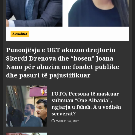
Aktualitet
Punonjësja e UKT akuzon drejtorin
Skerdi Drenova dhe “bosen” Joana
Nano për abuzim me fondet publike
dhe pasuri të pajustifikuar
FOTO/ Persona të maskuar
sulmuan “One Albania”,
ngjarja u fsheh. A u vodhën
serverat?
MARCH 25, 2025