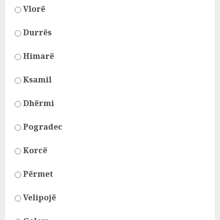
Vlorë
Durrës
Himarë
Ksamil
Dhërmi
Pogradec
Korcë
Përmet
Velipojë