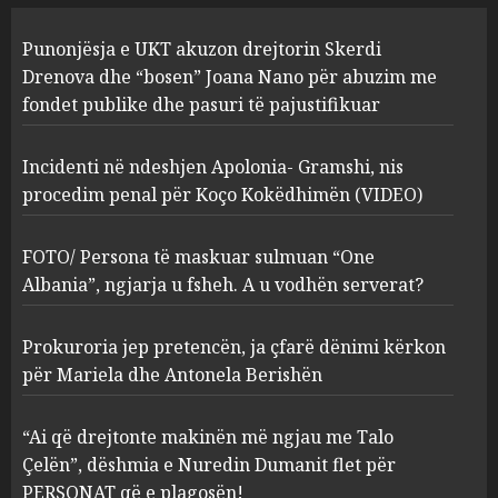
Incidenti në ndeshjen
Punonjësja e UKT akuzon drejtorin Skerdi
Apolonia- Gramshi, nis
procedim penal për Koço
Drenova dhe “bosen” Joana Nano për abuzim me
Kokëdhimën (VIDEO)
fondet publike dhe pasuri të pajustifikuar
2
MARCH 27, 2025
Incidenti në ndeshjen Apolonia- Gramshi, nis
procedim penal për Koço Kokëdhimën (VIDEO)
FOTO/ Persona të maskuar
sulmuan “One Albania”,
ngjarja u fsheh. A u vodhën
FOTO/ Persona të maskuar sulmuan “One
serverat?
Albania”, ngjarja u fsheh. A u vodhën serverat?
3
MARCH 25, 2025
Prokuroria jep pretencën, ja çfarë dënimi kërkon
Prokuroria jep pretencën, ja
për Mariela dhe Antonela Berishën
çfarë dënimi kërkon për
Mariela dhe Antonela
“Ai që drejtonte makinën më ngjau me Talo
Berishën
Çelën”, dëshmia e Nuredin Dumanit flet për
4
MARCH 25, 2025
PERSONAT që e plagosën!