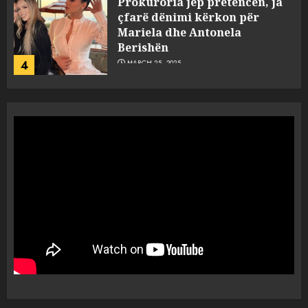
Prokuroria jep pretencën, ja
çfarë dënimi kërkon për
Mariela dhe Antonela
Berishën
4
MARCH 25, 2025
“Ai që drejtonte makinën më
ngjau me Talo Çelën”,
dëshmia e Nuredin Dumanit
flet për PERSONAT që e
plagosën!
5
MARCH 25, 2025
Punonjësja e UKT akuzon
drejtorin Skerdi Drenova dhe
“bosen” Joana Nano për
abuzim me fondet publike dhe
pasuri të pajustifikuar
1
JULY 24, 2025