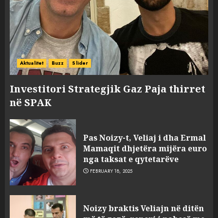
Aktualitet
Buzz
Slider
Investitori Strategjik Gaz Paja thirret
në SPAK
Pas Noizy-t, Veliaj i dha Ermal
Mamaqit dhjetëra mijëra euro
nga taksat e qytetarëve
FEBRUARY 18, 2025
FOTO/ Persona të maskuar
Noizy braktis Veliajn në ditën
sulmuan “One Albania”,