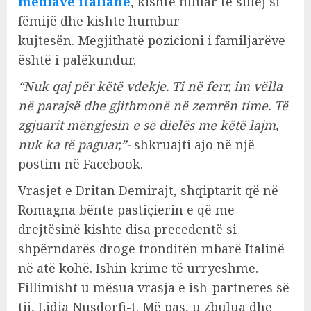
mediave italiane
, kishte filluar të sillej si
fëmijë dhe kishte humbur
kujtesën. Megjithatë pozicioni i familjarëve
është i palëkundur.
“Nuk qaj për këtë vdekje. Ti në ferr, im vëlla
në parajsë dhe gjithmonë në zemrën time. Të
zgjuarit mëngjesin e së dielës me këtë lajm,
nuk ka të paguar,”-
shkruajti ajo në një
postim në Facebook.
Vrasjet e Dritan Demirajt, shqiptarit që në
Romagna bënte pastiçierin e që me
drejtësinë kishte disa precedentë si
shpërndarës droge tronditën mbarë Italinë
në atë kohë. Ishin krime të urryeshme.
Fillimisht u mësua vrasja e ish-partneres së
tij, Lidia Nusdorfi-t. Më pas, u zbulua dhe