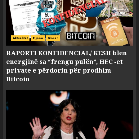
Aktualitet
E jona
Slider
RAPORTI KONFIDENCIAL/ KESH blen
energjinë sa “frengu pulën”, HEC -et
private e përdorin për prodhim
Bitcoin