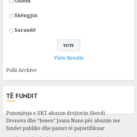
Golem
Shëngjin
Sarandë
View Results
Polls Archive
TË FUNDIT
Punonjësja e UKT akuzon drejtorin Skerdi
Drenova dhe “bosen” Joana Nano për abuzim me
fondet publike dhe pasuri të pajustifikuar