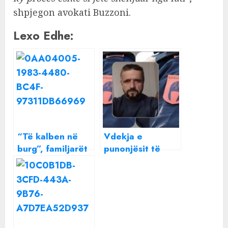
shpjegon avokati Buzzoni.
Lexo Edhe:
“Të kalben në
Vdekja e
burg”, familjarët
punonjësit të
e biznesmenit
“Illyrian Guard”
shqiptar të vrarë
në kullën e
kërkojnë dënim
“Albcontrol”-it,
të përjetshëm
familjarët: Nuk iu
për dy grekët
dha ndihmë!