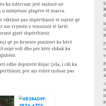
S
mës ka ndërruar jetë tashmë në
N
s u mbijetuar plagëve të marra.
d
r viktimë pas shpërthimit të mjetit që
I
akt me rrymën e tensionit të lartë.
G
 pranë gjatë shpërthimit.
K
inçi që po kryente punimet ka bërë
F
20 mijë volt dhe për këtë shkak ka
“
uqishëm.
v
P
i edhe deputetit Bujar Çela, i cili ka
d
përthimit, por ajo është izoluar pas
A
“
m
D
p