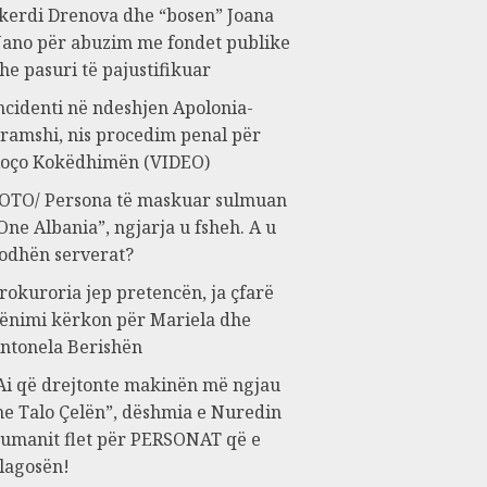
kerdi Drenova dhe “bosen” Joana
ano për abuzim me fondet publike
he pasuri të pajustifikuar
ncidenti në ndeshjen Apolonia-
ramshi, nis procedim penal për
oço Kokëdhimën (VIDEO)
OTO/ Persona të maskuar sulmuan
One Albania”, ngjarja u fsheh. A u
odhën serverat?
rokuroria jep pretencën, ja çfarë
ënimi kërkon për Mariela dhe
ntonela Berishën
Ai që drejtonte makinën më ngjau
e Talo Çelën”, dëshmia e Nuredin
umanit flet për PERSONAT që e
lagosën!