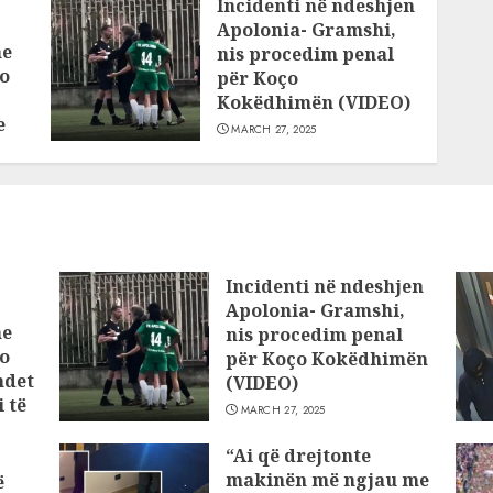
Incidenti në ndeshjen
Apolonia- Gramshi,
he
nis procedim penal
o
për Koço
Kokëdhimën (VIDEO)
e
MARCH 27, 2025
Incidenti në ndeshjen
Apolonia- Gramshi,
he
nis procedim penal
o
për Koço Kokëdhimën
ndet
(VIDEO)
 të
MARCH 27, 2025
“Ai që drejtonte
makinën më ngjau me
ë