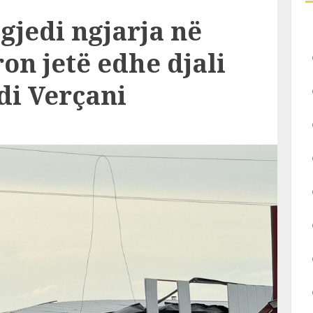
gjedi ngjarja në
on jetë edhe djali
ndi Verçani