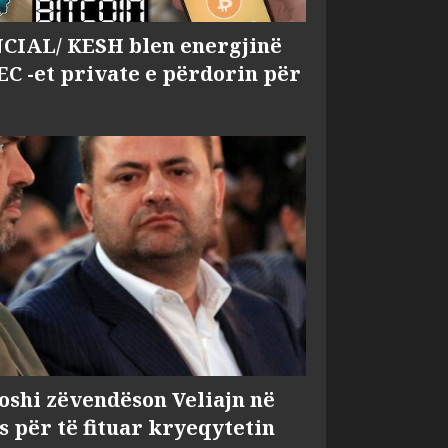
IAL/ KESH blen energjinë
EC -et private e përdorin për
shi zëvendëson Veliajn në
s për të fituar kryeqytetin