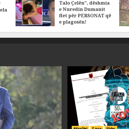
Talo Çelën”, dëshmia
r
e Nuredin Dumanit
ela
flet për PERSONAT që
e plagosën!
MARCH 25, 2025
Aktualitet
E jona
Slider