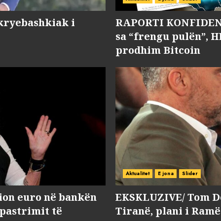
kryebashkiak i
RAPORTI KONFIDENC
sa “frengu pulën”, H
prodhim Bitcoin
Aktualitet
E jona
Slider
lion euro në bankën
EKSKLUZIVE/ Tom Do
 pastrimit të
Tiranë, plani i Ramë