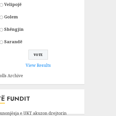
Velipojë
Golem
Shëngjin
Sarandë
View Results
olls Archive
TË FUNDIT
unonjësja e UKT akuzon drejtorin