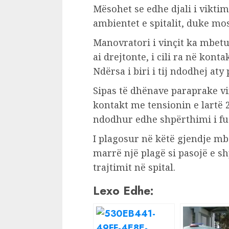
Mësohet se edhe djali i vikti
ambientet e spitalit, duke mo
Manovratori i vinçit ka mbetu
ai drejtonte, i cili ra në kont
Ndërsa i biri i tij ndodhej aty
Sipas të dhënave paraprake v
kontakt me tensionin e lartë 
ndodhur edhe shpërthimi i f
I plagosur në këtë gjendje mbet
marrë një plagë si pasojë e sh
trajtimit në spital.
Lexo Edhe: