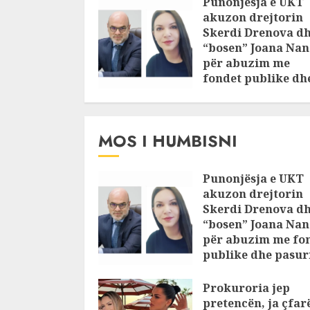
Punonjësja e UKT
akuzon drejtorin
Skerdi Drenova d
“bosen” Joana Nan
për abuzim me
fondet publike dh
pasuri të
pajustifikuar
JULY 24, 2025
MOS I HUMBISNI
Punonjësja e UKT
akuzon drejtorin
Skerdi Drenova d
“bosen” Joana Nan
për abuzim me fo
publike dhe pasuri
pajustifikuar
Prokuroria jep
JULY 24, 2025
pretencën, ja çfar