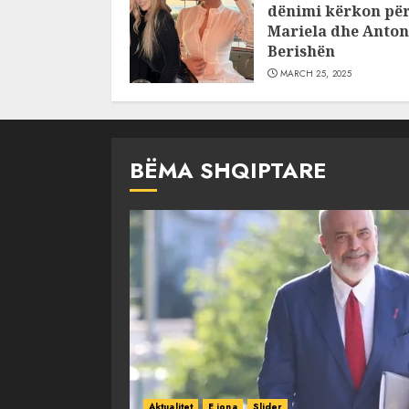
dënimi kërkon pë
Mariela dhe Anton
Berishën
MARCH 25, 2025
BËMA SHQIPTARE
Aktualitet
E jona
Slider