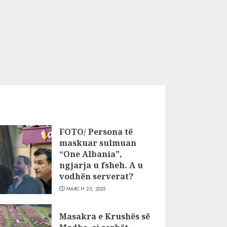
FOTO/ Persona të
maskuar sulmuan
“One Albania”,
ngjarja u fsheh. A u
vodhën serverat?
MARCH 25, 2025
Masakra e Krushës së