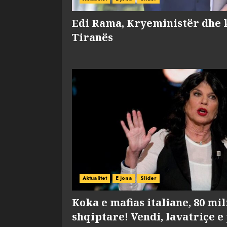
Edi Rama, Kryeministër dhe 
Tiranës
Aktualitet
E jona
Slider
Koka e mafias italiane, 80 mi
shqiptare! Vendi, lavatriçe e