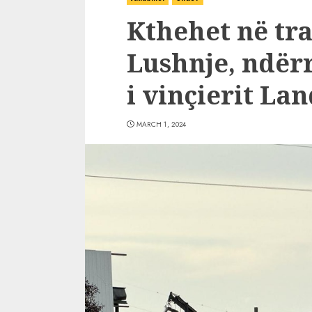
Kthehet në tra
Lushnje, ndërr
i vinçierit La
MARCH 1, 2024