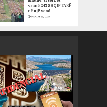
Madhe, si serbët
vranë 243 SHQIPTARË
në një vend
MARCH 25, 2025