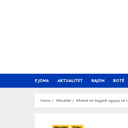
Skip
to
content
E JONA
AKTUALITET
RAJON
BOTË
Home
Aktualitet
Kthehet në tragjedi ngjarja në L
Aktualitet
Slider