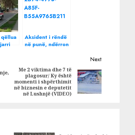
qëllua
Aksident i rëndë
arri
në punë, ndërron
 në
jetë djali i
ndërron
pronarit të
Next
tal 70-
kompanisë në
Me 2 viktima dhe 7 të
nje,
Shijak
plagosur/ Ky është
Previous
Next
momenti i shpërthimit
post:
post:
në biznesin e deputetit
në Lushnjë (VIDEO)