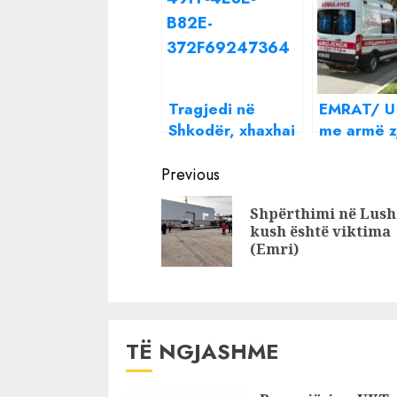
Tragjedi në
EMRAT/ U 
Shkodër, xhaxhai
me armë zj
qëllon me çifte
nga vëllai
Continue
nipin 12 vjeçar, i
Lushnje, 
Previous
mituri ndërron
jetë në spi
Reading
Shpërthimi në Lush
jetë në vend
vjeçari!
kush është viktima
(Emri)
TË NGJASHME