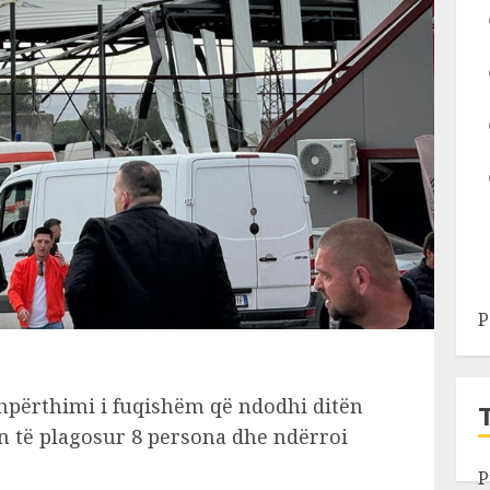
P
shpërthimi i fuqishëm që ndodhi ditën
 të plagosur 8 persona dhe ndërroi
P