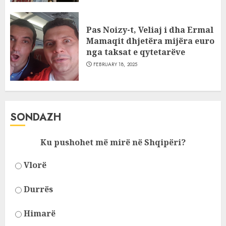
Pas Noizy-t, Veliaj i dha Ermal
Mamaqit dhjetëra mijëra euro
nga taksat e qytetarëve
FEBRUARY 18, 2025
SONDAZH
Ku pushohet më mirë në Shqipëri?
Vlorë
Durrës
Himarë