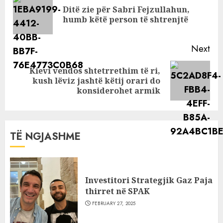
Reading
provokuese të
Ditë zie për Sabri Fejzullahun,
Pre
Elvana Gjatës në
humb këtë person të shtrenjtë
pos
koncert
Next
Kievi vendos shtetrrethim të ri,
Next
kush lëviz jashtë këtij orari do
post:
konsiderohet armik
TË NGJASHME
Investitori Strategjik Gaz Paja
thirret në SPAK
FEBRUARY 27, 2025