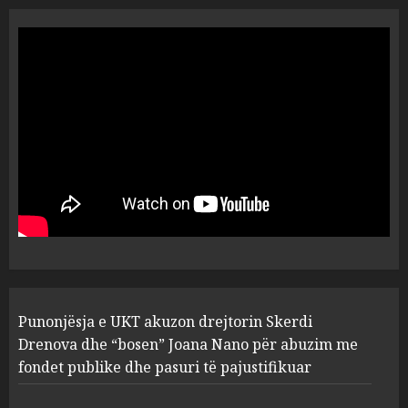
“Ai që drejtonte makinën më
ngjau me Talo Çelën”,
dëshmia e Nuredin Dumanit
flet për PERSONAT që e
plagosën!
5
MARCH 25, 2025
Punonjësja e UKT akuzon
drejtorin Skerdi Drenova dhe
“bosen” Joana Nano për
abuzim me fondet publike dhe
pasuri të pajustifikuar
1
JULY 24, 2025
Incidenti në ndeshjen
Punonjësja e UKT akuzon drejtorin Skerdi
Apolonia- Gramshi, nis
procedim penal për Koço
Drenova dhe “bosen” Joana Nano për abuzim me
Kokëdhimën (VIDEO)
fondet publike dhe pasuri të pajustifikuar
2
MARCH 27, 2025