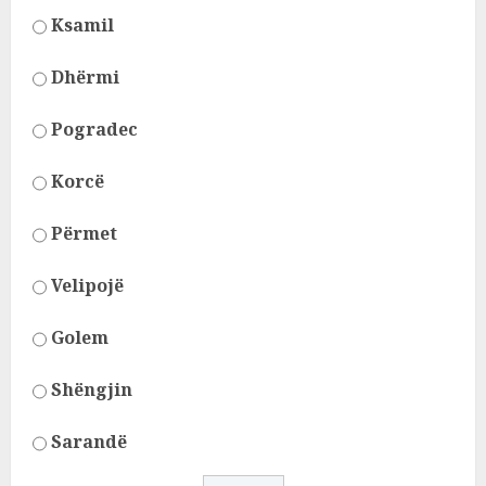
Ksamil
Dhërmi
Pogradec
Korcë
Përmet
Velipojë
Golem
Shëngjin
Sarandë