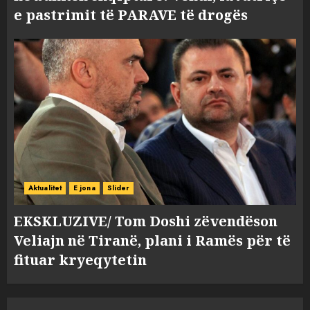
e pastrimit të PARAVE të drogës
Aktualitet
E jona
Slider
EKSKLUZIVE/ Tom Doshi zëvendëson
Veliajn në Tiranë, plani i Ramës për të
fituar kryeqytetin