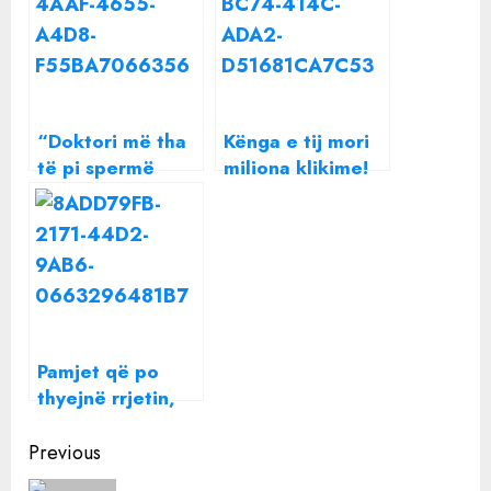
“Doktori më tha
Kënga e tij mori
të pi spermë
miliona klikime!
katër herë në
Donaldi i kërkon
javë”, Kourtney
paratë Ylli
Kardashian e
Limanit: Je në
gatshme të bëjë
borxh
gjithçka për një
fëmijë
Pamjet që po
thyejnë rrjetin,
reagimi i Ylli
Continue
Limanit pas
Previous
lëvizjeve