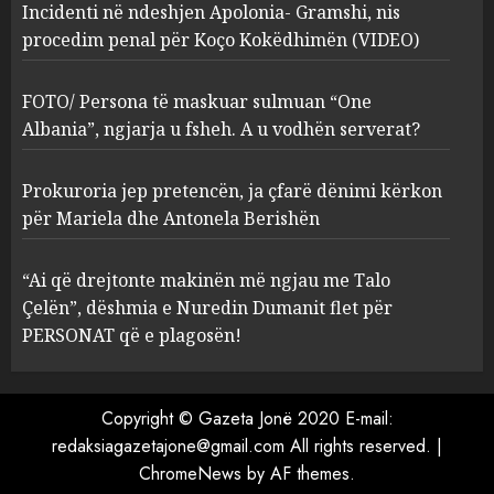
Incidenti në ndeshjen Apolonia- Gramshi, nis
procedim penal për Koço Kokëdhimën (VIDEO)
FOTO/ Persona të maskuar
sulmuan “One Albania”,
ngjarja u fsheh. A u vodhën
FOTO/ Persona të maskuar sulmuan “One
serverat?
Albania”, ngjarja u fsheh. A u vodhën serverat?
3
MARCH 25, 2025
Prokuroria jep pretencën, ja çfarë dënimi kërkon
Prokuroria jep pretencën, ja
për Mariela dhe Antonela Berishën
çfarë dënimi kërkon për
Mariela dhe Antonela
“Ai që drejtonte makinën më ngjau me Talo
Berishën
Çelën”, dëshmia e Nuredin Dumanit flet për
4
MARCH 25, 2025
PERSONAT që e plagosën!
“Ai që drejtonte makinën më
ngjau me Talo Çelën”,
Copyright © Gazeta Jonë 2020 E-mail:
dëshmia e Nuredin Dumanit
redaksiagazetajone@gmail.com
All rights reserved.
|
flet për PERSONAT që e
ChromeNews
by AF themes.
plagosën!
5