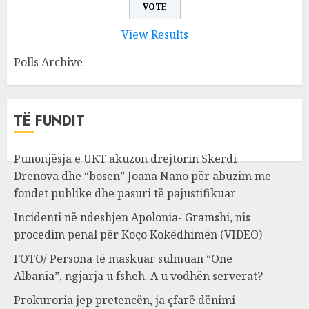
View Results
Polls Archive
TË FUNDIT
Punonjësja e UKT akuzon drejtorin Skerdi
Drenova dhe “bosen” Joana Nano për abuzim me
fondet publike dhe pasuri të pajustifikuar
Incidenti në ndeshjen Apolonia- Gramshi, nis
procedim penal për Koço Kokëdhimën (VIDEO)
FOTO/ Persona të maskuar sulmuan “One
Albania”, ngjarja u fsheh. A u vodhën serverat?
Prokuroria jep pretencën, ja çfarë dënimi