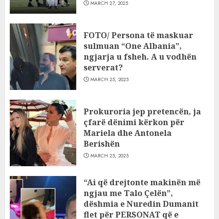
MARCH 27, 2025
FOTO/ Persona të maskuar
sulmuan “One Albania”,
ngjarja u fsheh. A u vodhën
serverat?
MARCH 25, 2025
Prokuroria jep pretencën, ja
çfarë dënimi kërkon për
Mariela dhe Antonela
Berishën
MARCH 25, 2025
“Ai që drejtonte makinën më
ngjau me Talo Çelën”,
dëshmia e Nuredin Dumanit
flet për PERSONAT që e