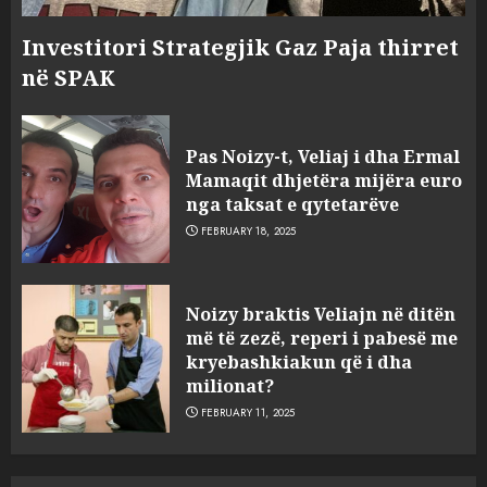
Investitori Strategjik Gaz Paja thirret
në SPAK
Pas Noizy-t, Veliaj i dha Ermal
Mamaqit dhjetëra mijëra euro
nga taksat e qytetarëve
FEBRUARY 18, 2025
FOTO/ Persona të maskuar
Noizy braktis Veliajn në ditën
sulmuan “One Albania”,
më të zezë, reperi i pabesë me
ngjarja u fsheh. A u vodhën
kryebashkiakun që i dha
serverat?
milionat?
3
MARCH 25, 2025
FEBRUARY 11, 2025
Prokuroria jep pretencën, ja