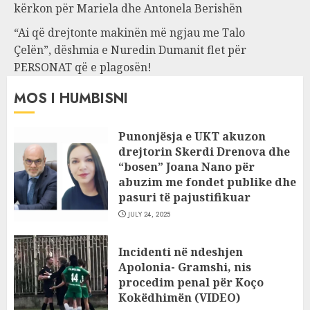
kërkon për Mariela dhe Antonela Berishën
“Ai që drejtonte makinën më ngjau me Talo
Çelën”, dëshmia e Nuredin Dumanit flet për
PERSONAT që e plagosën!
MOS I HUMBISNI
Punonjësja e UKT akuzon
drejtorin Skerdi Drenova dhe
“bosen” Joana Nano për
abuzim me fondet publike dhe
pasuri të pajustifikuar
JULY 24, 2025
Incidenti në ndeshjen
Apolonia- Gramshi, nis
procedim penal për Koço
Kokëdhimën (VIDEO)