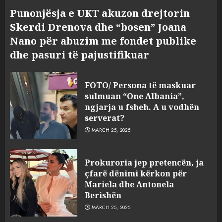
Punonjësja e UKT akuzon drejtorin
Skerdi Drenova dhe “bosen” Joana
Nano për abuzim me fondet publike
dhe pasuri të pajustifikuar
FOTO/ Persona të maskuar
sulmuan “One Albania”,
ngjarja u fsheh. A u vodhën
serverat?
MARCH 25, 2025
Prokuroria jep pretencën, ja
çfarë dënimi kërkon për
Mariela dhe Antonela
Berishën
MARCH 25, 2025