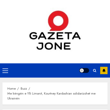
Skip
to
content
Primary
Menu
Home
Buzz
Me këngën e Ylli Limanit, Kourtney Kardashian solidarizohet me
Ukrainën