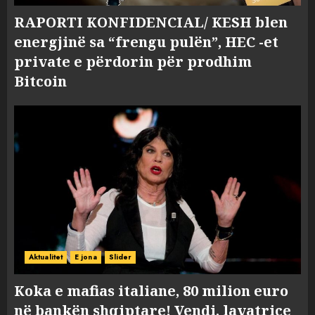
RAPORTI KONFIDENCIAL/ KESH blen
energjinë sa “frengu pulën”, HEC -et
private e përdorin për prodhim
Bitcoin
Aktualitet
E jona
Slider
Koka e mafias italiane, 80 milion euro
në bankën shqiptare! Vendi, lavatriçe