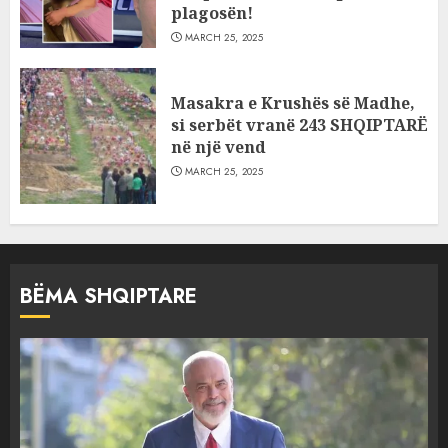
plagosën!
MARCH 25, 2025
Masakra e Krushës së Madhe,
si serbët vranë 243 SHQIPTARË
në një vend
MARCH 25, 2025
BËMA SHQIPTARE