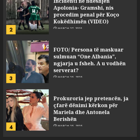
Apolonia- Gramshi, nis
procedim penal për Koço
Kokëdhimën (VIDEO)
2
MARCH 27, 2025
FOTO/ Persona të maskuar
sulmuan “One Albania”,
ngjarja u fsheh. A u vodhën
serverat?
3
MARCH 25, 2025
Prokuroria jep pretencën, ja
çfarë dënimi kërkon për
Mariela dhe Antonela
Berishën
4
MARCH 25, 2025