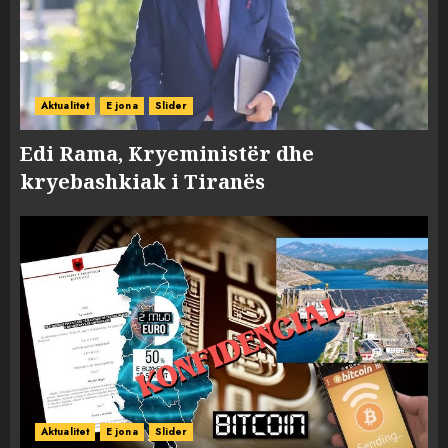
Aktualitet
E jona
Slider
Edi Rama, Kryeministër dhe
kryebashkiak i Tiranës
Aktualitet
E jona
Slider