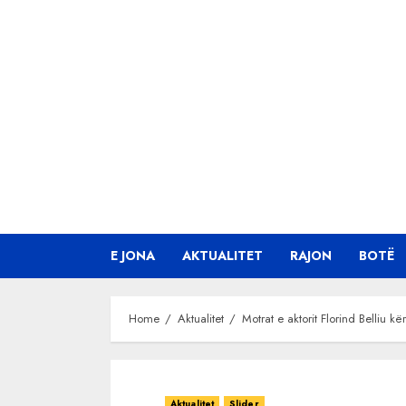
Skip
to
content
E JONA
AKTUALITET
RAJON
BOTË
Home
Aktualitet
Motrat e aktorit Florind Belliu k
Aktualitet
Slider