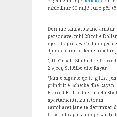
organizuar një
peticion
onlin
mbledhur 50 mijë euro për të 
Deri më tani ato kanë arritur
personave, mbi 28 mijë Dollar
një foto prekëse të familjes 
djemtë e mitur kanë mbetur p
Çifti Ornela Shehi dhe Florind
2 vjeç), Schëibe dhe Rayan.
“Jam e sigurte qe te gjithe je
prindrit e Schëibe dhe Rayan
Florind Belliu dhe Ornela Sheh
apartamentit ku jetonin
Familjaret jane te derrmuar dh
Lane mbrapa 2 femije kaq te 