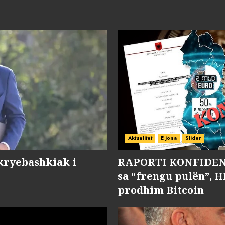
Aktualitet
E jona
Slider
kryebashkiak i
RAPORTI KONFIDENC
sa “frengu pulën”, H
prodhim Bitcoin