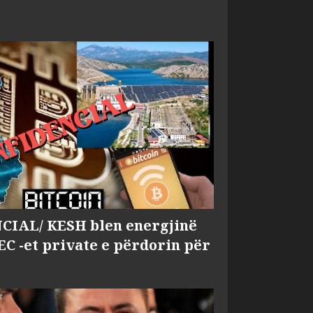
IAL/ KESH blen energjinë
EC -et private e përdorin për