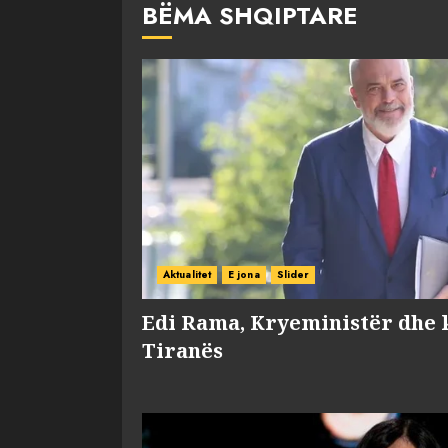
BËMA SHQIPTARE
Aktualitet
E jona
Slider
Edi Rama, Kryeministër dhe 
Tiranës