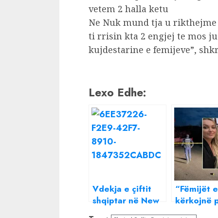
vetem 2 halla ketu
Ne Nuk mund tja u rikthejme 
ti rrisin kta 2 engjej te mos 
kujdestarine e femijeve”, shk
Lexo Edhe:
Vdekja e çiftit
“Fëmijët e
shqiptar në New
kërkojnë 
York/ 2 motrat e
të flenë g