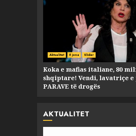
Aktualitet
E jona
Slider
Koka e mafias italiane, 80 mi
shqiptare! Vendi, lavatriçe e
PARAVE të drogës
AKTUALITET