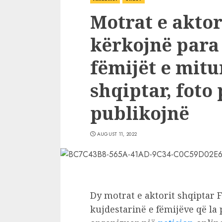
Motrat e aktor
kërkojnë para
fëmijët e mitur
shqiptar, foto
publikojnë
AUGUST 11, 2022
Dy motrat e aktorit shqiptar F
kujdestarinë e fëmijëve që la 