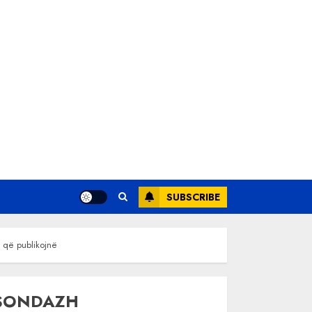
SUBSCRIBE
e që publikojnë
SONDAZH