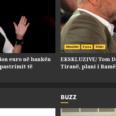
Aktualitet
E jona
Slider
lion euro në bankën
EKSKLUZIVE/ Tom Do
 pastrimit të
Tiranë, plani i Ramë
BUZZ