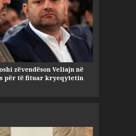
shi zëvendëson Veliajn në
s për të fituar kryeqytetin