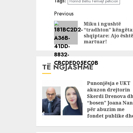
Tags:
Florind Belliu Femiejt peticion
Florindit kërkojnë
vëllai i Li
ndihmë: Na
Ja pse Na
Continue
Previous
duhen 50 mijë
Murseli m
Reading
Miku i ngushtë
euro që të
motrën
“tradhton” këngëta
marrim
shqiptare: Ajo ësht
kujdestarinë e
martuar!
fëmijëve
TË NGJASHME
Punonjësja e UKT
akuzon drejtorin
Skerdi Drenova d
“bosen” Joana Nan
për abuzim me
fondet publike dh
pasuri të
pajustifikuar