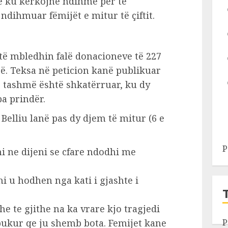
e ku kërkojnë ndihmë për të
ndihmuar fëmijët e mitur të çiftit.
 të mbledhin falë donacioneve të 227
ë. Teksa në peticion kanë publikuar
që tashmë është shkatërruar, ku dy
a prindër.
 Belliu lanë pas dy djem të mitur (6 e
P
mi ne dijeni se cfare ndodhi me
i u hodhen nga kati i gjashte i
e te gjithe na ka vrare kjo tragjedi
bukur qe ju shemb bota. Femijet kane
P