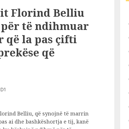
it Florind Belliu
 për të ndihmuar
 që la pas çifti
 prekëse që
lorind Belliu, që synojnë të marrin
pas ai dhe bashkëshortja e tij, kanë