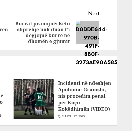
ridonës:
hajdutët grabisin
im
këngëtarin
Next
ë vrau
shqiptar
Burrat pranojnë: Këto
ren
shprehje nuk duan t’i
Previous
Next
ë
dëgjojnë kurrë në
post:
post:
dhomën e gjumit
Incidenti në ndeshjen
Apolonia- Gramshi,
he
nis procedim penal
o
për Koço
Kokëdhimën (VIDEO)
e
MARCH 27, 2025