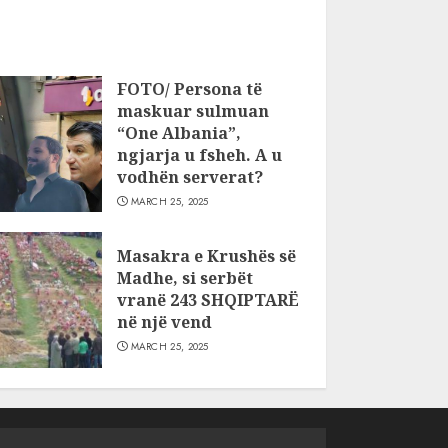
FOTO/ Persona të
maskuar sulmuan
“One Albania”,
ngjarja u fsheh. A u
vodhën serverat?
MARCH 25, 2025
Masakra e Krushës së
Madhe, si serbët
vranë 243 SHQIPTARË
në një vend
MARCH 25, 2025