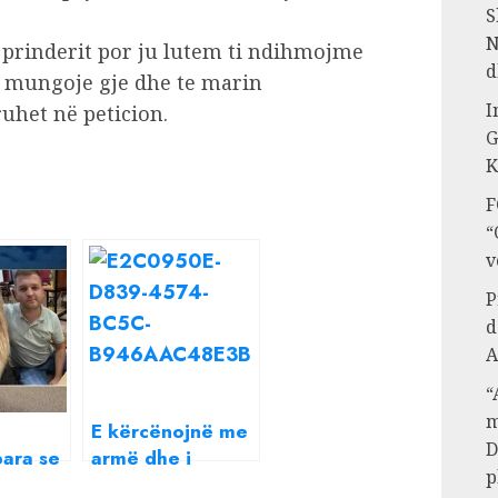
S
N
prinderit por ju lutem ti ndihmojme
d
ju mungoje gje dhe te marin
I
ruhet në peticion.
G
K
F
“
v
P
d
A
“
m
E kërcënojnë me
D
para se
armë dhe i
p
jumë”,
kërkojnë para,