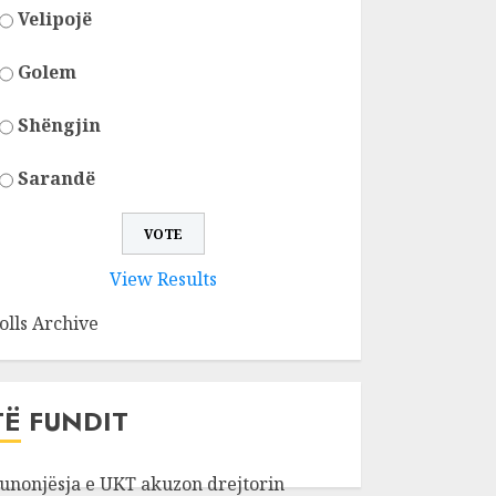
Velipojë
Golem
Shëngjin
Sarandë
View Results
olls Archive
TË FUNDIT
unonjësja e UKT akuzon drejtorin