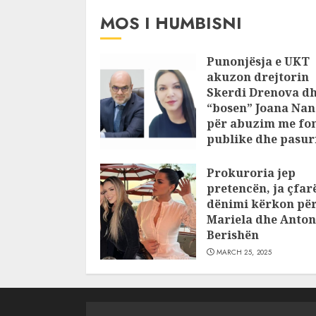
JULY 24, 2025
MOS I HUMBISNI
Punonjësja e UKT
akuzon drejtorin
Skerdi Drenova d
“bosen” Joana Nan
për abuzim me fo
publike dhe pasuri
pajustifikuar
Prokuroria jep
JULY 24, 2025
pretencën, ja çfar
dënimi kërkon pë
Mariela dhe Anton
Berishën
MARCH 25, 2025