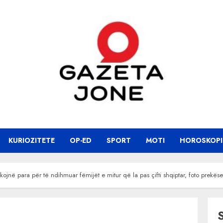
KURIOZITETE
OP-ED
SPORT
MOTI
HOROSKOPI
ërkojnë para për të ndihmuar fëmijët e mitur që la pas çifti shqiptar, foto prekës