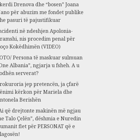
kerdi Drenova dhe “bosen” Joana
ano për abuzim me fondet publike
he pasuri të pajustifikuar
ncidenti në ndeshjen Apolonia-
ramshi, nis procedim penal për
oço Kokëdhimën (VIDEO)
OTO/ Persona të maskuar sulmuan
One Albania”, ngjarja u fsheh. A u
odhën serverat?
rokuroria jep pretencën, ja çfarë
ënimi kërkon për Mariela dhe
ntonela Berishën
Ai që drejtonte makinën më ngjau
e Talo Çelën”, dëshmia e Nuredin
umanit flet për PERSONAT që e
lagosën!