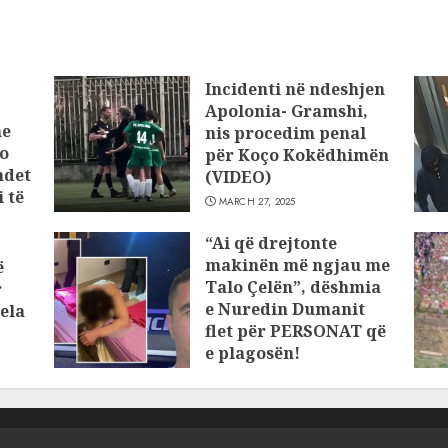
Incidenti në ndeshjen
Apolonia- Gramshi,
he
nis procedim penal
o
për Koço Kokëdhimën
ndet
(VIDEO)
 të
MARCH 27, 2025
“Ai që drejtonte
makinën më ngjau me
ë
Talo Çelën”, dëshmia
r
e Nuredin Dumanit
ela
flet për PERSONAT që
e plagosën!
MARCH 25, 2025