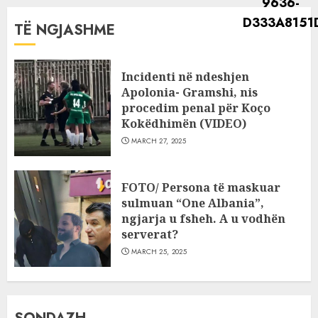
TË NGJASHME
Incidenti në ndeshjen
Apolonia- Gramshi, nis
procedim penal për Koço
Kokëdhimën (VIDEO)
MARCH 27, 2025
FOTO/ Persona të maskuar
sulmuan “One Albania”,
ngjarja u fsheh. A u vodhën
serverat?
MARCH 25, 2025