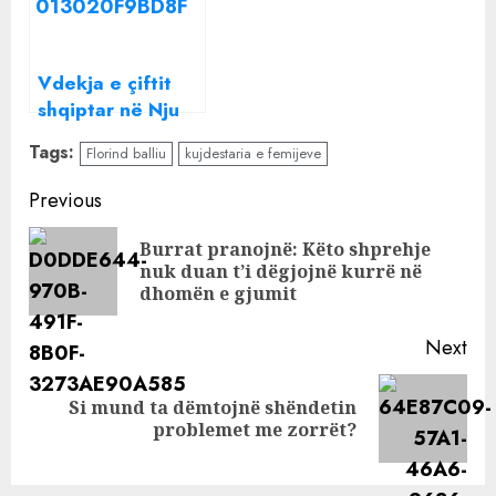
nuk dal dot
shqiptar, foto
askund…
prekëse që
publikojnë
Vdekja e çiftit
shqiptar në Nju
Jork, flet motra e
Tags:
Florind balliu
kujdestaria e femijeve
28-vjeçares: E
vrau Florindi
Continue
Previous
bashkë me
Reading
ëngjëllin në bark,
Burrat pranojnë: Këto shprehje
Pre
mjekët e
nuk duan t’i dëgjojnë kurrë në
pos
dhomën e gjumit
paralajmëruan…
Next
Si mund ta dëmtojnë shëndetin
Next
problemet me zorrët?
post: