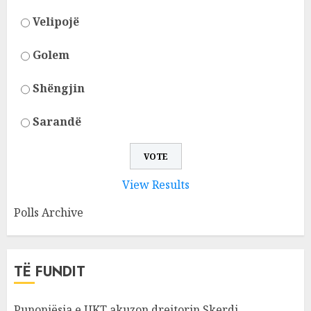
Velipojë
Golem
Shëngjin
Sarandë
View Results
Polls Archive
TË FUNDIT
Punonjësja e UKT akuzon drejtorin Skerdi