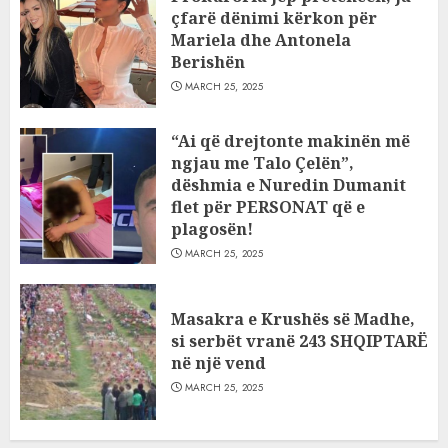
çfarë dënimi kërkon për
Mariela dhe Antonela
Berishën
MARCH 25, 2025
“Ai që drejtonte makinën më
ngjau me Talo Çelën”,
dëshmia e Nuredin Dumanit
flet për PERSONAT që e
plagosën!
MARCH 25, 2025
Masakra e Krushës së Madhe,
si serbët vranë 243 SHQIPTARË
në një vend
MARCH 25, 2025