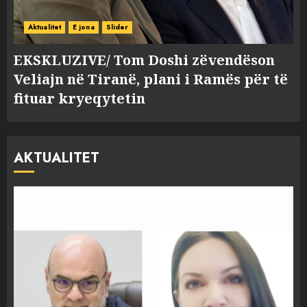
Aktualitet
E jona
Slider
EKSKLUZIVE/ Tom Doshi zëvendëson
Veliajn në Tiranë, plani i Ramës për të
fituar kryeqytetin
AKTUALITET