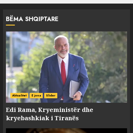
BËMA SHQIPTARE
Aktualitet
E jona
Slider
Edi Rama, Kryeministër dhe
kryebashkiak i Tiranës