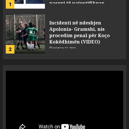
pasuri të pajustifikuar
1
JULY 24, 2025
Incidenti në ndeshjen
Apolonia- Gramshi, nis
procedim penal për Koço
Kokëdhimën (VIDEO)
2
MARCH 27, 2025
FOTO/ Persona të maskuar
sulmuan “One Albania”,
ngjarja u fsheh. A u vodhën
serverat?
3
MARCH 25, 2025
Prokuroria jep pretencën, ja
çfarë dënimi kërkon për
Mariela dhe Antonela