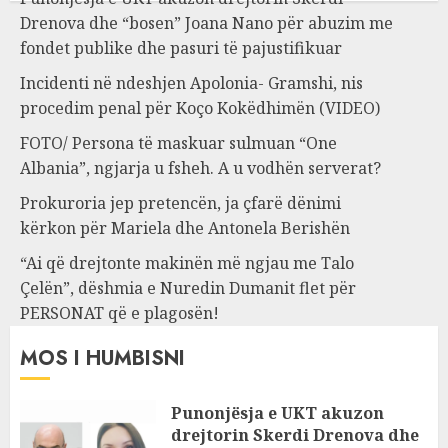
Drenova dhe “bosen” Joana Nano për abuzim me
fondet publike dhe pasuri të pajustifikuar
Incidenti në ndeshjen Apolonia- Gramshi, nis
procedim penal për Koço Kokëdhimën (VIDEO)
FOTO/ Persona të maskuar sulmuan “One
Albania”, ngjarja u fsheh. A u vodhën serverat?
Prokuroria jep pretencën, ja çfarë dënimi
kërkon për Mariela dhe Antonela Berishën
“Ai që drejtonte makinën më ngjau me Talo
Çelën”, dëshmia e Nuredin Dumanit flet për
PERSONAT që e plagosën!
MOS I HUMBISNI
Punonjësja e UKT akuzon
drejtorin Skerdi Drenova dhe