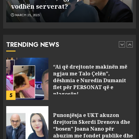
Antonela Berishën
MARCH 25, 2025
Prokuroria jep pretencën, ja
çfarë dënimi kërkon për
Mariela dhe Antonela
Berishën
TRENDING NEWS
4
MARCH 25, 2025
“Ai që drejtonte makinën më
ngjau me Talo Çelën”,
dëshmia e Nuredin Dumanit
flet për PERSONAT që e
plagosën!
5
MARCH 25, 2025
Punonjësja e UKT akuzon
drejtorin Skerdi Drenova dhe
“bosen” Joana Nano për
abuzim me fondet publike dhe