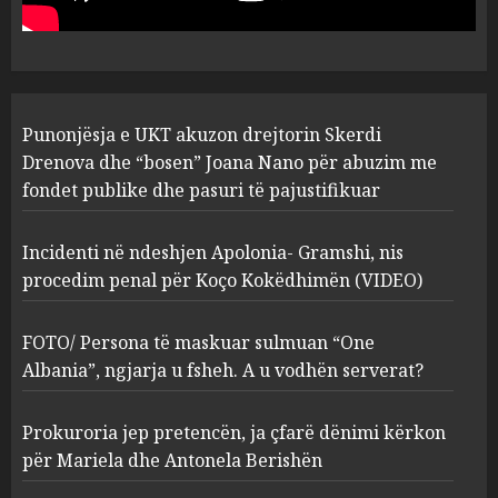
Berishën
4
MARCH 25, 2025
“Ai që drejtonte makinën më
Punonjësja e UKT akuzon drejtorin Skerdi
ngjau me Talo Çelën”,
dëshmia e Nuredin Dumanit
Drenova dhe “bosen” Joana Nano për abuzim me
flet për PERSONAT që e
fondet publike dhe pasuri të pajustifikuar
plagosën!
5
MARCH 25, 2025
Incidenti në ndeshjen Apolonia- Gramshi, nis
procedim penal për Koço Kokëdhimën (VIDEO)
FOTO/ Persona të maskuar sulmuan “One
Albania”, ngjarja u fsheh. A u vodhën serverat?
Prokuroria jep pretencën, ja çfarë dënimi kërkon
për Mariela dhe Antonela Berishën