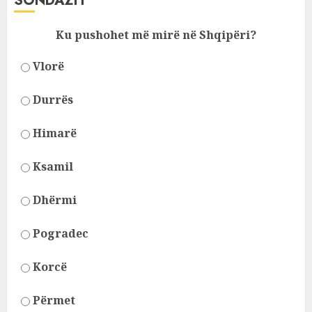
SONDAZH
Ku pushohet më mirë në Shqipëri?
Vlorë
Durrës
Himarë
Ksamil
Dhërmi
Pogradec
Korcë
Përmet