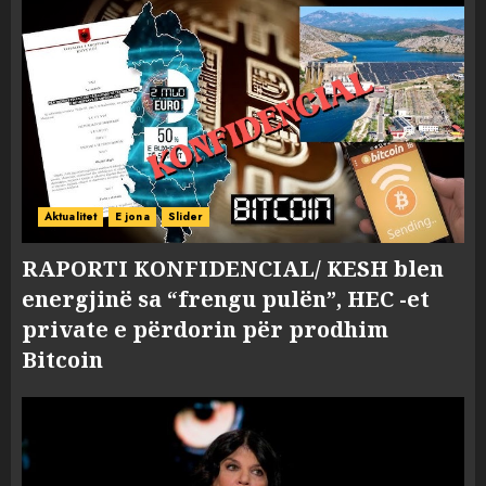
Aktualitet
E jona
Slider
RAPORTI KONFIDENCIAL/ KESH blen
energjinë sa “frengu pulën”, HEC -et
private e përdorin për prodhim
Bitcoin