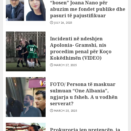
“bosen” Joana Nano për
abuzim me fondet publike dhe
pasuri të pajustifikuar
JULY 24, 2025
Incidenti në ndeshjen
Apolonia- Gramshi, nis
procedim penal për Koço
Kokëdhimën (VIDEO)
MARCH 27, 2025
FOTO/ Persona të maskuar
sulmuan “One Albania”,
ngjarja u fsheh. A u vodhën
serverat?
MARCH 25, 2025
Prokuroria jep pretencën, ja