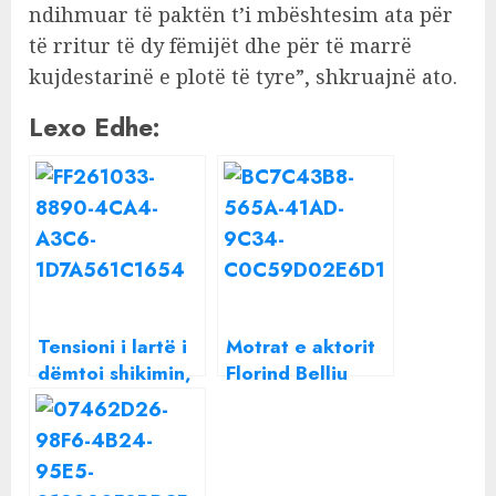
ndihmuar të paktën t’i mbështesim ata për
të rritur të dy fëmijët dhe për të marrë
kujdestarinë e plotë të tyre”, shkruajnë ato.
Lexo Edhe:
Tensioni i lartë i
Motrat e aktorit
dëmtoi shikimin,
Florind Belliu
gruaja bën apel
kërkojnë para
për ndihmë: Me
për të ndihmuar
duhen 4 mijë
fëmijët e mitur
euro për operim,
që la pas çifti