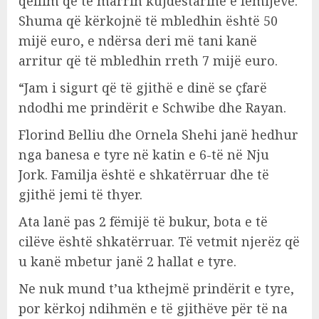
qëllim që të marrin kujdestarinë e fëmijëve.
Shuma që kërkojnë të mbledhin është 50
mijë euro, e ndërsa deri më tani kanë
arritur që të mbledhin rreth 7 mijë euro.
“Jam i sigurt që të gjithë e dinë se çfarë
ndodhi me prindërit e Schwibe dhe Rayan.
Florind Belliu dhe Ornela Shehi janë hedhur
nga banesa e tyre në katin e 6-të në Nju
Jork. Familja është e shkatërruar dhe të
gjithë jemi të thyer.
Ata lanë pas 2 fëmijë të bukur, bota e të
cilëve është shkatërruar. Të vetmit njerëz që
u kanë mbetur janë 2 hallat e tyre.
Ne nuk mund t’ua kthejmë prindërit e tyre,
por kërkoj ndihmën e të gjithëve për të na