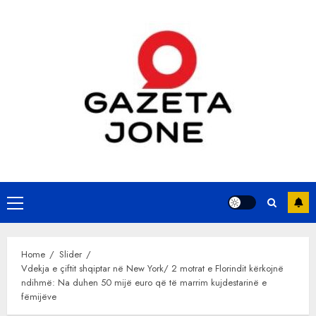
Skip
to
content
Primary
Menu
Home
Slider
Vdekja e çiftit shqiptar në New York/ 2 motrat e Florindit kërkojnë
ndihmë: Na duhen 50 mijë euro që të marrim kujdestarinë e
fëmijëve