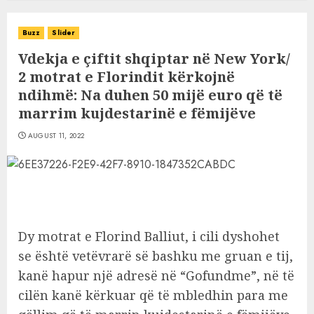
Buzz
Slider
Vdekja e çiftit shqiptar në New York/
2 motrat e Florindit kërkojnë
ndihmë: Na duhen 50 mijë euro që të
marrim kujdestarinë e fëmijëve
AUGUST 11, 2022
Dy motrat e Florind Balliut, i cili dyshohet
se është vetëvrarë së bashku me gruan e tij,
kanë hapur një adresë në “Gofundme”, në të
cilën kanë kërkuar që të mbledhin para me