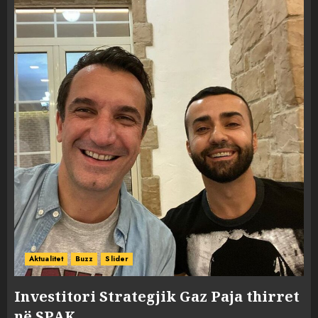
Aktualitet
Buzz
Slider
Investitori Strategjik Gaz Paja thirret
në SPAK