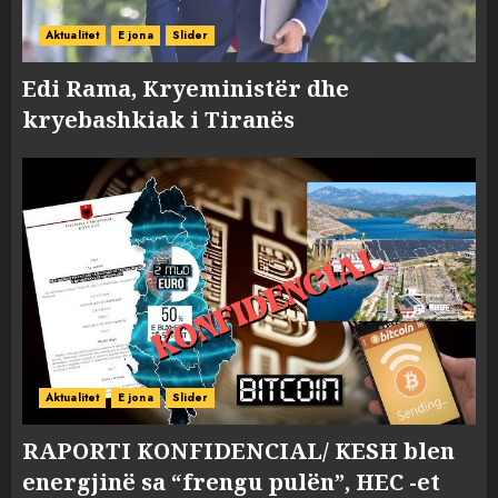
Aktualitet
E jona
Slider
Edi Rama, Kryeministër dhe
kryebashkiak i Tiranës
Aktualitet
E jona
Slider
RAPORTI KONFIDENCIAL/ KESH blen
energjinë sa “frengu pulën”, HEC -et