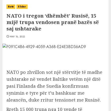
Botë
Slider
NATO i tregon ‘dhëmbët’ Rusisë, 15
mijë trupa vendosen pranë bazës së
saj ushtarake
MAY 16, 2022
NATO po zhvillon sot një stërvitje të madhe
ushtarake në vendet Baltike vetëm një ditë
pasi Finlanda dhe Suedia konfirmuan
synimin e tyre për t’u bashkuar me
aleancën, duke rritur tensionet me Rusinë.
Rreth 15 000 trupa nga 10 vende të