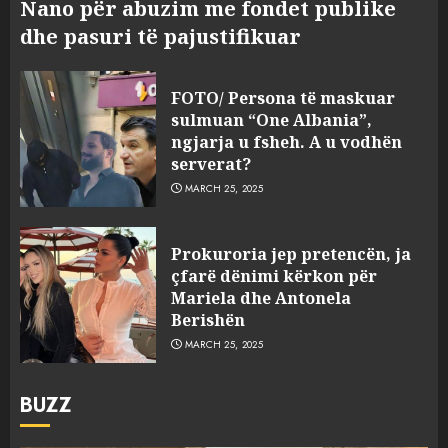
Nano për abuzim me fondet publike
dhe pasuri të pajustifikuar
FOTO/ Persona të maskuar
sulmuan “One Albania”,
ngjarja u fsheh. A u vodhën
serverat?
MARCH 25, 2025
Prokuroria jep pretencën, ja
çfarë dënimi kërkon për
Mariela dhe Antonela
Berishën
MARCH 25, 2025
BUZZ