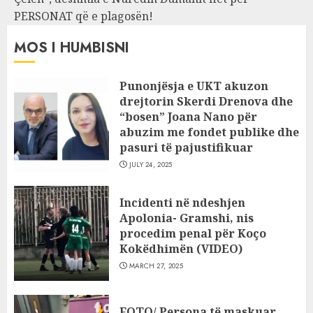
PERSONAT që e plagosën!
MOS I HUMBISNI
Punonjësja e UKT akuzon
drejtorin Skerdi Drenova dhe
“bosen” Joana Nano për
abuzim me fondet publike dhe
pasuri të pajustifikuar
JULY 24, 2025
Incidenti në ndeshjen
Apolonia- Gramshi, nis
procedim penal për Koço
Kokëdhimën (VIDEO)
MARCH 27, 2025
FOTO/ Persona të maskuar