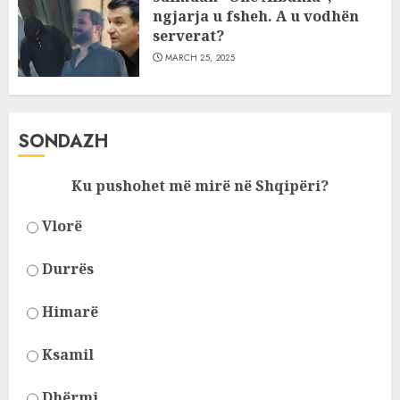
ngjarja u fsheh. A u vodhën
serverat?
MARCH 25, 2025
SONDAZH
Ku pushohet më mirë në Shqipëri?
Vlorë
Durrës
Himarë
Ksamil
Dhërmi