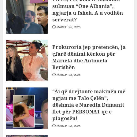
sulmuan “One Albania”,
ngjarja u fsheh. A u vodhën
serverat?
MARCH 25, 2025
Prokuroria jep pretencën, ja
çfarë dënimi kërkon për
Mariela dhe Antonela
Berishën
MARCH 25, 2025
“Ai që drejtonte makinën më
ngjau me Talo Çelën”,
dëshmia e Nuredin Dumanit
flet për PERSONAT që e
plagosën!
MARCH 25, 2025