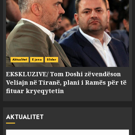
Aktualitet
E jona
Slider
EKSKLUZIVE/ Tom Doshi zëvendëson
Veliajn në Tiranë, plani i Ramës për të
fituar kryeqytetin
AKTUALITET