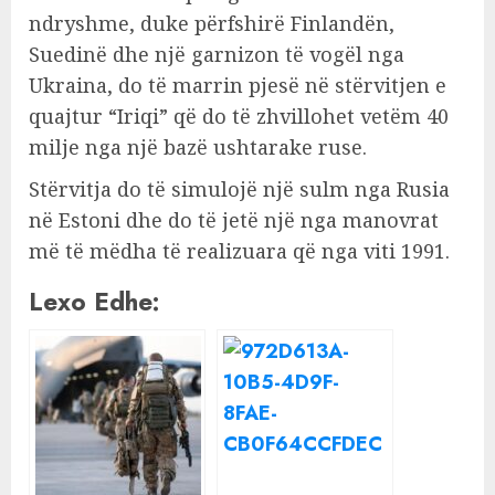
ndryshme, duke përfshirë Finlandën,
Suedinë dhe një garnizon të vogël nga
Ukraina, do të marrin pjesë në stërvitjen e
quajtur “Iriqi” që do të zhvillohet vetëm 40
milje nga një bazë ushtarake ruse.
Stërvitja do të simulojë një sulm nga Rusia
në Estoni dhe do të jetë një nga manovrat
më të mëdha të realizuara që nga viti 1991.
Lexo Edhe: