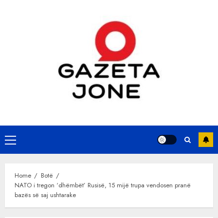
Skip
to
content
Primary
Menu
Home
Botë
NATO i tregon ‘dhëmbët’ Rusisë, 15 mijë trupa vendosen pranë
bazës së saj ushtarake