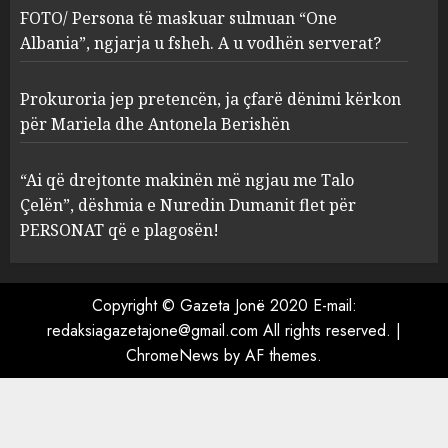
ngjarja u fsheh. A u vodhën
FOTO/ Persona të maskuar sulmuan “One
serverat?
Albania”, ngjarja u fsheh. A u vodhën serverat?
3
MARCH 25, 2025
Prokuroria jep pretencën, ja çfarë dënimi kërkon
Prokuroria jep pretencën, ja
për Mariela dhe Antonela Berishën
çfarë dënimi kërkon për
Mariela dhe Antonela
“Ai që drejtonte makinën më ngjau me Talo
Berishën
Çelën”, dëshmia e Nuredin Dumanit flet për
4
MARCH 25, 2025
PERSONAT që e plagosën!
“Ai që drejtonte makinën më
ngjau me Talo Çelën”,
Copyright © Gazeta Jonë 2020 E-mail:
dëshmia e Nuredin Dumanit
redaksiagazetajone@gmail.com
All rights reserved.
|
flet për PERSONAT që e
ChromeNews
by AF themes.
plagosën!
5
MARCH 25, 2025