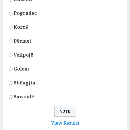
Pogradec
Korcë
Përmet
Velipojë
Golem
Shëngjin
Sarandë
View Results