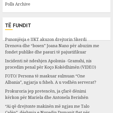
Polls Archive
TË FUNDIT
Punonjësja e UKT akuzon drejtorin Skerdi
Drenova dhe “bosen” Joana Nano për abuzim me
fondet publike dhe pasuri të pajustifikuar
Incidenti në ndeshjen Apolonia- Gramshi, nis
procedim penal për Koço Kokëdhimën (VIDEO)
FOTO/ Persona të maskuar sulmuan “One
Albania”, ngjarja u fsheh. A u vodhën serverat?
Prokuroria jep pretencën, ja çfarë dënimi
kërkon për Mariela dhe Antonela Berishën
“Ai që drejtonte makinën më ngjau me Talo
Çelën”, dëshmia e Nuredin Dumanit flet për