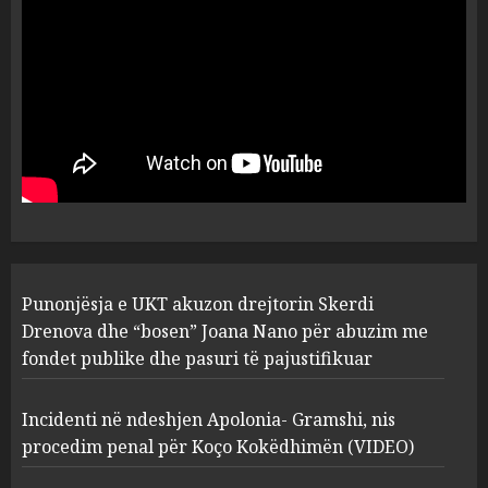
flet për PERSONAT që e
plagosën!
5
MARCH 25, 2025
Punonjësja e UKT akuzon
drejtorin Skerdi Drenova dhe
“bosen” Joana Nano për
abuzim me fondet publike dhe
pasuri të pajustifikuar
1
JULY 24, 2025
Incidenti në ndeshjen
Punonjësja e UKT akuzon drejtorin Skerdi
Apolonia- Gramshi, nis
procedim penal për Koço
Drenova dhe “bosen” Joana Nano për abuzim me
Kokëdhimën (VIDEO)
fondet publike dhe pasuri të pajustifikuar
2
MARCH 27, 2025
Incidenti në ndeshjen Apolonia- Gramshi, nis
procedim penal për Koço Kokëdhimën (VIDEO)
FOTO/ Persona të maskuar
sulmuan “One Albania”,