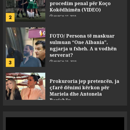
2
MARCH 27, 2025
FOTO/ Persona të maskuar
sulmuan “One Albania”,
ngjarja u fsheh. A u vodhën
serverat?
3
MARCH 25, 2025
Prokuroria jep pretencën, ja
çfarë dënimi kërkon për
Mariela dhe Antonela
Berishën
4
MARCH 25, 2025
“Ai që drejtonte makinën më
ngjau me Talo Çelën”,
dëshmia e Nuredin Dumanit