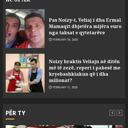
Pas Noizy-t, Veliaj i dha Ermal
Mamaqit dhjetëra mijëra euro
nga taksat e qytetarëve
FEBRUARY 18, 2025
FOTO/ Persona të maskuar
Noizy braktis Veliajn në ditën
sulmuan “One Albania”,
më të zezë, reperi i pabesë me
ngjarja u fsheh. A u vodhën
kryebashkiakun që i dha
serverat?
milionat?
3
MARCH 25, 2025
FEBRUARY 11, 2025
Prokuroria jep pretencën, ja
çfarë dënimi kërkon për
PËR TY
Mariela dhe Antonela
Berishën
4
MARCH 25, 2025