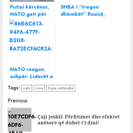
Putini kërcënoi,
SHBA i “tregon
NATO gati për
dhëmbët” Rusisë,
luftë, Gjermania
nis 250 tanke
bën gati
“makinerinë
ushtarake”, 800
mijë trupa
përballë Rusisë
NATO reagon
ashpër: Liderët e
Rusisë do të
Tags:
nato
rusia
trupa ushtarake
mbajnë
përgjegjësi për
Continue
Previous
jetët e humbura
Reading
Çaji jeshil: Përfitimet dhe efektet
Pre
anësore që duhet t’i dini!
pos