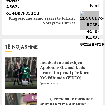
Next
Plagosje me armë zjarri te lokali i
Next
Noizyt në Durrës
post:
TË NGJASHME
Incidenti në ndeshjen
Apolonia- Gramshi, nis
procedim penal për Koço
Kokëdhimën (VIDEO)
MARCH 27, 2025
FOTO/ Persona të maskuar
sulmuan “One Albania”,