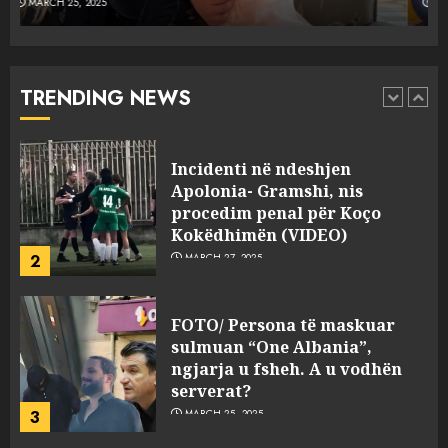
MARCH 25, 2025
Punonjësja e UKT akuzon
drejtorin Skerdi Drenova dhe
“bosen” Joana Nano për
abuzim me fondet publike dhe
TRENDING NEWS
pasuri të pajustifikuar
1
JULY 24, 2025
Incidenti në ndeshjen
Apolonia- Gramshi, nis
procedim penal për Koço
Kokëdhimën (VIDEO)
2
MARCH 27, 2025
FOTO/ Persona të maskuar
sulmuan “One Albania”,
ngjarja u fsheh. A u vodhën
serverat?
3
MARCH 25, 2025