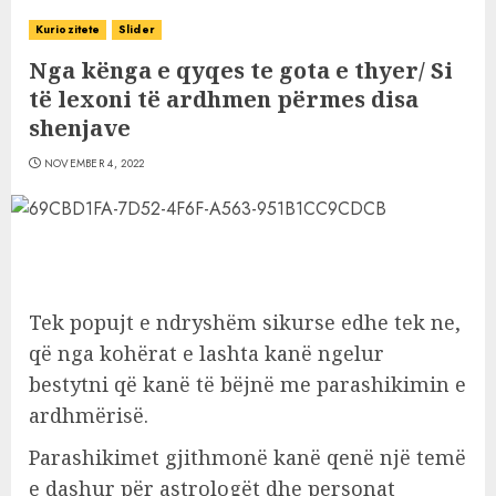
Kuriozitete
Slider
Nga kënga e qyqes te gota e thyer/ Si
të lexoni të ardhmen përmes disa
shenjave
NOVEMBER 4, 2022
Tek popujt e ndryshëm sikurse edhe tek ne,
që nga kohërat e lashta kanë ngelur
bestytni që kanë të bëjnë me parashikimin e
ardhmërisë.
Parashikimet gjithmonë kanë qenë një temë
e dashur për astrologët dhe personat