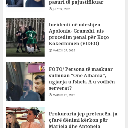
pasuri të pajustifikuar
JULY 24, 2025
Incidenti në ndeshjen
Apolonia- Gramshi, nis
procedim penal për Koço
Kokëdhimën (VIDEO)
MARCH 27, 2025
FOTO/ Persona të maskuar
sulmuan “One Albania”,
ngjarja u fsheh. A u vodhën
serverat?
MARCH 25, 2025
Prokuroria jep pretencën, ja
çfarë dënimi kërkon për
Mariela dhe Antonela