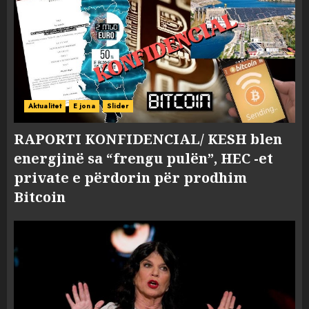
Aktualitet
E jona
Slider
RAPORTI KONFIDENCIAL/ KESH blen
energjinë sa “frengu pulën”, HEC -et
private e përdorin për prodhim
Bitcoin