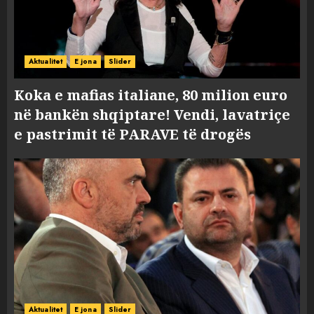
Aktualitet
E jona
Slider
Koka e mafias italiane, 80 milion euro
në bankën shqiptare! Vendi, lavatriçe
e pastrimit të PARAVE të drogës
Aktualitet
E jona
Slider