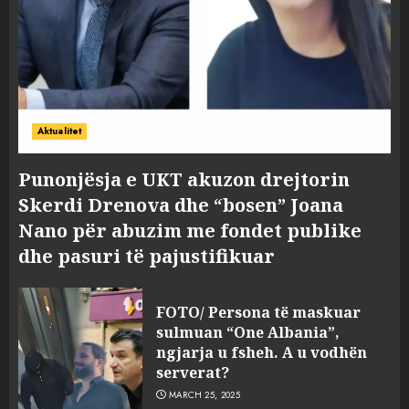
Aktualitet
Punonjësja e UKT akuzon drejtorin
Skerdi Drenova dhe “bosen” Joana
Nano për abuzim me fondet publike
dhe pasuri të pajustifikuar
FOTO/ Persona të maskuar
sulmuan “One Albania”,
ngjarja u fsheh. A u vodhën
serverat?
MARCH 25, 2025