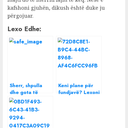
kafshoni gjuhën, dikush është duke ju
përgojuar.
Lexo Edhe:
Sherr, shpulla
Keni plane për
dhe gota të
fundjavë? Lexoni
thyera në PD,
parashikimin e
Basha përplaset
motit përpara se
me Salianjin dhe
të niseni
Dumën