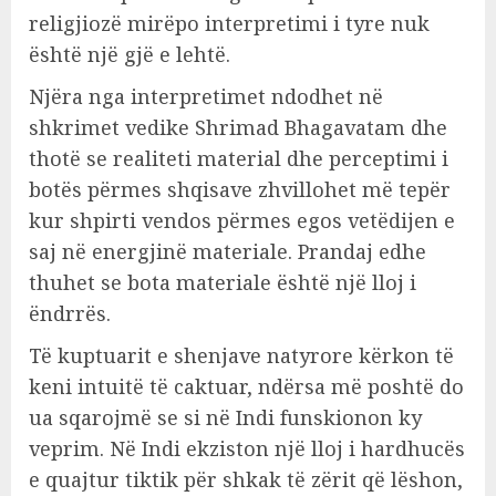
religjiozë mirëpo interpretimi i tyre nuk
është një gjë e lehtë.
Njëra nga interpretimet ndodhet në
shkrimet vedike Shrimad Bhagavatam dhe
thotë se realiteti material dhe perceptimi i
botës përmes shqisave zhvillohet më tepër
kur shpirti vendos përmes egos vetëdijen e
saj në energjinë materiale. Prandaj edhe
thuhet se bota materiale është një lloj i
ëndrrës.
Të kuptuarit e shenjave natyrore kërkon të
keni intuitë të caktuar, ndërsa më poshtë do
ua sqarojmë se si në Indi funskionon ky
veprim. Në Indi ekziston një lloj i hardhucës
e quajtur tiktik për shkak të zërit që lëshon,