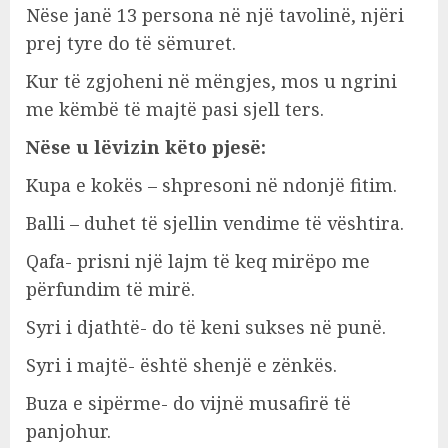
Nëse janë 13 persona në një tavolinë, njëri
prej tyre do të sëmuret.
Kur të zgjoheni në mëngjes, mos u ngrini
me këmbë të majtë pasi sjell ters.
Nëse u lëvizin këto pjesë:
Kupa e kokës – shpresoni në ndonjë fitim.
Balli – duhet të sjellin vendime të vështira.
Qafa- prisni një lajm të keq mirëpo me
përfundim të mirë.
Syri i djathtë- do të keni sukses në punë.
Syri i majtë- është shenjë e zënkës.
Buza e sipërme- do vijnë musafirë të
panjohur.