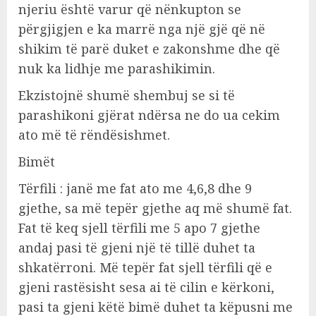
njeriu është varur që nënkupton se
përgjigjen e ka marrë nga një gjë që në
shikim të parë duket e zakonshme dhe që
nuk ka lidhje me parashikimin.
Ekzistojnë shumë shembuj se si të
parashikoni gjërat ndërsa ne do ua cekim
ato më të rëndësishmet.
Bimët
Tërfili : janë me fat ato me 4,6,8 dhe 9
gjethe, sa më tepër gjethe aq më shumë fat.
Fat të keq sjell tërfili me 5 apo 7 gjethe
andaj pasi të gjeni një të tillë duhet ta
shkatërroni. Më tepër fat sjell tërfili që e
gjeni rastësisht sesa ai të cilin e kërkoni,
pasi ta gjeni këtë bimë duhet ta këpusni me