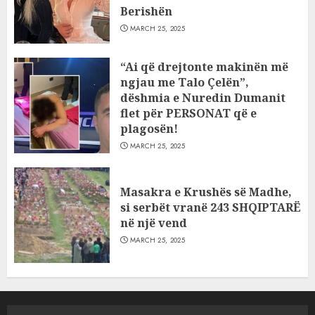
Berishën
MARCH 25, 2025
“Ai që drejtonte makinën më
ngjau me Talo Çelën”,
dëshmia e Nuredin Dumanit
flet për PERSONAT që e
plagosën!
MARCH 25, 2025
Masakra e Krushës së Madhe,
si serbët vranë 243 SHQIPTARË
në një vend
MARCH 25, 2025