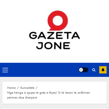
Skip
to
content
Primary
Menu
Home
Kuriozitete
Nga kënga e qyqes te gota e thyer/ Si të lexoni të ardhmen
përmes disa shenjave