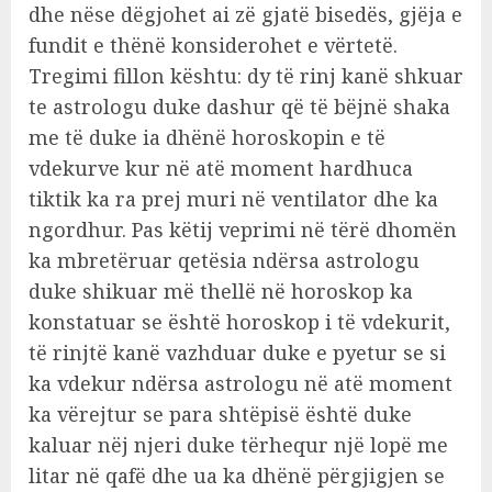
dhe nëse dëgjohet ai zë gjatë bisedës, gjëja e
fundit e thënë konsiderohet e vërtetë.
Tregimi fillon kështu: dy të rinj kanë shkuar
te astrologu duke dashur që të bëjnë shaka
me të duke ia dhënë horoskopin e të
vdekurve kur në atë moment hardhuca
tiktik ka ra prej muri në ventilator dhe ka
ngordhur. Pas këtij veprimi në tërë dhomën
ka mbretëruar qetësia ndërsa astrologu
duke shikuar më thellë në horoskop ka
konstatuar se është horoskop i të vdekurit,
të rinjtë kanë vazhduar duke e pyetur se si
ka vdekur ndërsa astrologu në atë moment
ka vërejtur se para shtëpisë është duke
kaluar nëj njeri duke tërhequr një lopë me
litar në qafë dhe ua ka dhënë përgjigjen se