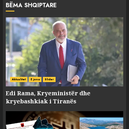
BËMA SHQIPTARE
Aktualitet
E jona
Slider
Edi Rama, Kryeministër dhe
kryebashkiak i Tiranës