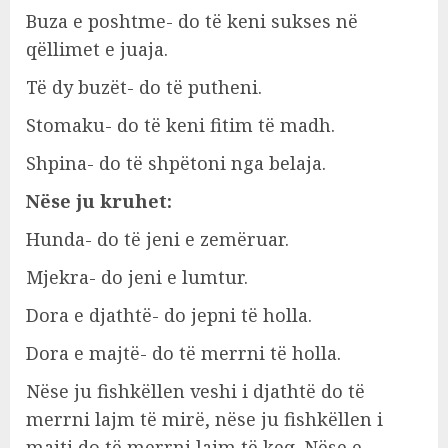
Buza e poshtme- do të keni sukses në
qëllimet e juaja.
Të dy buzët- do të putheni.
Stomaku- do të keni fitim të madh.
Shpina- do të shpëtoni nga belaja.
Nëse ju kruhet:
Hunda- do të jeni e zemëruar.
Mjekra- do jeni e lumtur.
Dora e djathtë- do jepni të holla.
Dora e majtë- do të merrni të holla.
Nëse ju fishkëllen veshi i djathtë do të
merrni lajm të mirë, nëse ju fishkëllen i
majti do të merrni lajm të keq. Nëse e