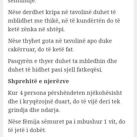
sëmundje.
Nëse derdhet kripa në tavolinë duhet të
mblidhet me thikë, në të kundërtën do të
ketë zënka në shtëpi.
Nëse thyhet gota në tavolinë apo duke
cakërruar, do të ketë fat.
Pasqyrën e thyer duhet ta mbledhin dhe
duhet të hidhet pasi sjell fatkeqësi.
Shprehitë e njerëzve
Kur 4 persona përshëndeten njëkohësisht
dhe i kryqëzojnë duart, do të vijë deri tek
grindja dhe ndarja.
Nëse fëmija sëmuret pa i mbushur 1 vit, do
të jetë i dobët.