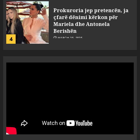
Prokuroria jep pretencën, ja
çfarë dënimi kërkon për
Mariela dhe Antonela
Berishën
4
MARCH 25, 2025
“Ai që drejtonte makinën më
ngjau me Talo Çelën”,
dëshmia e Nuredin Dumanit
flet për PERSONAT që e
plagosën!
5
MARCH 25, 2025
Punonjësja e UKT akuzon
drejtorin Skerdi Drenova dhe
“bosen” Joana Nano për
abuzim me fondet publike dhe
pasuri të pajustifikuar
1