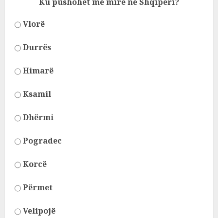
Ku pushohet më mirë në Shqipëri?
Vlorë
Durrës
Himarë
Ksamil
Dhërmi
Pogradec
Korcë
Përmet
Velipojë