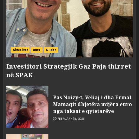
Aktualitet
Buzz
Slider
Investitori Strategjik Gaz Paja thirret
në SPAK
Pas Noizy-t, Veliaj i dha Ermal
Mamaqit dhjetëra mijëra euro
nga taksat e qytetarëve
FEBRUARY 18, 2025
FOTO/ Persona të maskuar