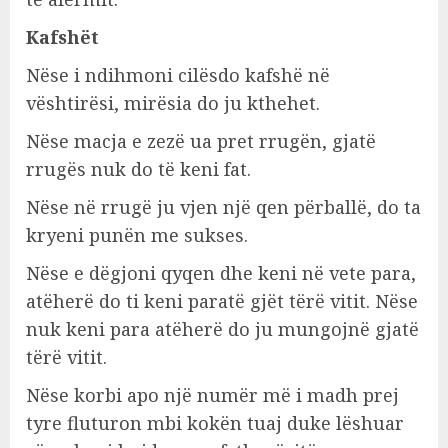
Kafshët
Nëse i ndihmoni cilësdo kafshë në
vështirësi, mirësia do ju kthehet.
Nëse macja e zezë ua pret rrugën, gjatë
rrugës nuk do të keni fat.
Nëse në rrugë ju vjen një qen përballë, do ta
kryeni punën me sukses.
Nëse e dëgjoni qyqen dhe keni në vete para,
atëherë do ti keni paratë gjët tërë vitit. Nëse
nuk keni para atëherë do ju mungojnë gjatë
tërë vitit.
Nëse korbi apo një numër më i madh prej
tyre fluturon mbi kokën tuaj duke lëshuar