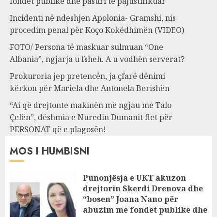
fondet publike dhe pasuri të pajustifikuar
Incidenti në ndeshjen Apolonia- Gramshi, nis
procedim penal për Koço Kokëdhimën (VIDEO)
FOTO/ Persona të maskuar sulmuan “One
Albania”, ngjarja u fsheh. A u vodhën serverat?
Prokuroria jep pretencën, ja çfarë dënimi
kërkon për Mariela dhe Antonela Berishën
“Ai që drejtonte makinën më ngjau me Talo
Çelën”, dëshmia e Nuredin Dumanit flet për
PERSONAT që e plagosën!
MOS I HUMBISNI
Punonjësja e UKT akuzon
drejtorin Skerdi Drenova dhe
“bosen” Joana Nano për
abuzim me fondet publike dhe