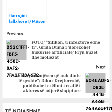
Harrojini
fallxhoret/Mësoni
si të lexoni vetë
Continue
filxhanin, ky
Previous
është kuptimi i
Reading
FOTO/ “Silikon, u infektove edhe
çdo figure
ti“, Grida Duma i ‘dorëzohet’
Pre
bukurisë artificiale/ Fryn buzët
pos
dhe mollëzat
Next
“Pushova punonjësen që nuk dinte
të qeshte”/ Dikur Drejtoreshë,
Next
publikohet rrëfimi i rrallë i
post:
aktores së ndjerë shqiptare
TË NGJASHME