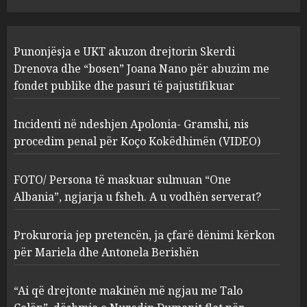
JULY 24, 2025
Incidenti në ndeshjen
Punonjësja e UKT akuzon drejtorin Skerdi
Apolonia- Gramshi, nis
procedim penal për Koço
Drenova dhe “bosen” Joana Nano për abuzim me
Kokëdhimën (VIDEO)
fondet publike dhe pasuri të pajustifikuar
2
MARCH 27, 2025
Incidenti në ndeshjen Apolonia- Gramshi, nis
procedim penal për Koço Kokëdhimën (VIDEO)
FOTO/ Persona të maskuar
sulmuan “One Albania”,
ngjarja u fsheh. A u vodhën
FOTO/ Persona të maskuar sulmuan “One
serverat?
Albania”, ngjarja u fsheh. A u vodhën serverat?
3
MARCH 25, 2025
Prokuroria jep pretencën, ja çfarë dënimi kërkon
Prokuroria jep pretencën, ja
për Mariela dhe Antonela Berishën
çfarë dënimi kërkon për
Mariela dhe Antonela
“Ai që drejtonte makinën më ngjau me Talo
Berishën