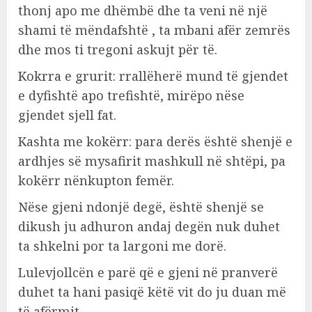
thonj apo me dhëmbë dhe ta veni në një
shami të mëndafshtë , ta mbani afër zemrës
dhe mos ti tregoni askujt për të.
Kokrra e grurit: rrallëherë mund të gjendet
e dyfishtë apo trefishtë, mirëpo nëse
gjendet sjell fat.
Kashta me kokërr: para derës është shenjë e
ardhjes së mysafirit mashkull në shtëpi, pa
kokërr nënkupton femër.
Nëse gjeni ndonjë degë, është shenjë se
dikush ju adhuron andaj degën nuk duhet
ta shkelni por ta largoni me dorë.
Lulevjollcën e parë që e gjeni në pranverë
duhet ta hani pasiqë këtë vit do ju duan më
të afërmit.