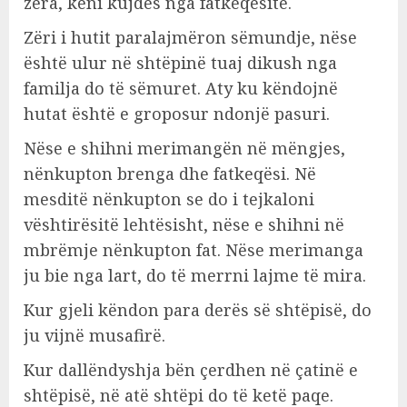
zëra, keni kujdes nga fatkeqësitë.
Zëri i hutit paralajmëron sëmundje, nëse
është ulur në shtëpinë tuaj dikush nga
familja do të sëmuret. Aty ku këndojnë
hutat është e groposur ndonjë pasuri.
Nëse e shihni merimangën në mëngjes,
nënkupton brenga dhe fatkeqësi. Në
mesditë nënkupton se do i tejkaloni
vështirësitë lehtësisht, nëse e shihni në
mbrëmje nënkupton fat. Nëse merimanga
ju bie nga lart, do të merrni lajme të mira.
Kur gjeli këndon para derës së shtëpisë, do
ju vijnë musafirë.
Kur dallëndyshja bën çerdhen në çatinë e
shtëpisë, në atë shtëpi do të ketë paqe.