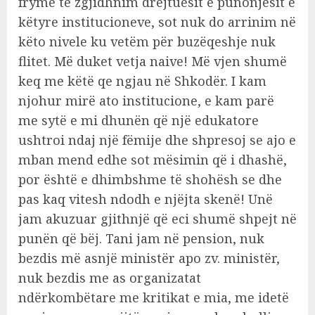
frymë të zgjidhnim drejtuesit e punonjësit e
këtyre institucioneve, sot nuk do arrinim në
këto nivele ku vetëm për buzëqeshje nuk
flitet. Më duket vetja naive! Më vjen shumë
keq me këtë qe ngjau në Shkodër. I kam
njohur mirë ato institucione, e kam parë
me sytë e mi dhunën që një edukatore
ushtroi ndaj një fëmije dhe shpresoj se ajo e
mban mend edhe sot mësimin që i dhashë,
por është e dhimbshme të shohësh se dhe
pas kaq vitesh ndodh e njëjta skenë! Unë
jam akuzuar gjithnjë që eci shumë shpejt në
punën që bëj. Tani jam në pension, nuk
bezdis më asnjë ministër apo zv. ministër,
nuk bezdis me as organizatat
ndërkombëtare me kritikat e mia, me idetë