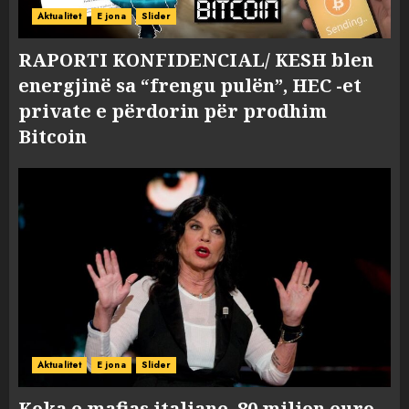
Aktualitet
E jona
Slider
RAPORTI KONFIDENCIAL/ KESH blen
energjinë sa “frengu pulën”, HEC -et
private e përdorin për prodhim
Bitcoin
Aktualitet
E jona
Slider
Koka e mafias italiane, 80 milion euro