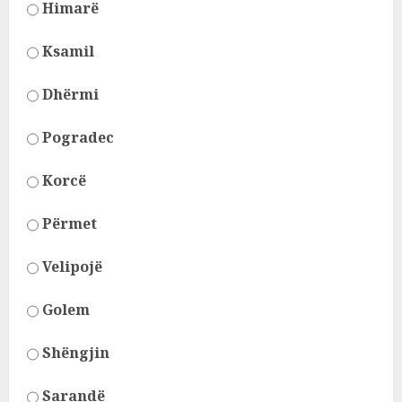
Himarë
Ksamil
Dhërmi
Pogradec
Korcë
Përmet
Velipojë
Golem
Shëngjin
Sarandë