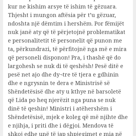
kur ne kishim arsye të ishim të gëzuara.
Thjesht i mungon aftësia për t’u gëzuar,
ndoshta një dëmtim i hershëm. Por fëmijët
nuk janë aty që të përjetojnë problematikat
e personalitetit të personelit që punon me
ta, përkundrazi, të përfitojnë nga më e mira
që personeli disponon! Pra, i thashë që do
largohesh se nuk di të qeshësh! Pesë ditë e
pesë net ajo dhe dy¬tre të tjera e gdhinin
dhe e ngrysnin te dera e Ministrisë së
Shëndetësisë dhe aty u kthye në barsoletë
që Lida po heq njerëzit nga puna se nuk
dinë të qeshin! Ministri i atëhershëm i
Shëndetësisë, mjek e koleg që më njihte dhe
e njihja, i priti dhe i dëgjoi. Mendova të
shkoj edhe unë të jap shpjegimet e mia në