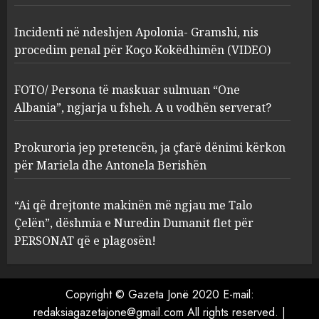
2
MARCH 27, 2025
Incidenti në ndeshjen Apolonia- Gramshi, nis
procedim penal për Koço Kokëdhimën (VIDEO)
FOTO/ Persona të maskuar
sulmuan “One Albania”,
ngjarja u fsheh. A u vodhën
FOTO/ Persona të maskuar sulmuan “One
serverat?
Albania”, ngjarja u fsheh. A u vodhën serverat?
3
MARCH 25, 2025
Prokuroria jep pretencën, ja çfarë dënimi kërkon
Prokuroria jep pretencën, ja
për Mariela dhe Antonela Berishën
çfarë dënimi kërkon për
Mariela dhe Antonela
“Ai që drejtonte makinën më ngjau me Talo
Berishën
Çelën”, dëshmia e Nuredin Dumanit flet për
4
MARCH 25, 2025
PERSONAT që e plagosën!
“Ai që drejtonte makinën më
ngjau me Talo Çelën”,
Copyright © Gazeta Jonë 2020 E-mail:
dëshmia e Nuredin Dumanit
redaksiagazetajone@gmail.com
All rights reserved.
|