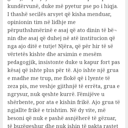
kundërvunë, duke më pyetur pse po i hiqja.
I thashë secilës arsyet që kisha menduar,
opinionin tim në lidhje me
përputhshmërinë e asaj që ato dinin të bë¬
nin dhe asaj që duhej në atë institucion që
nga ajo ditë e tutje! Njëra, që për hir të së
vërtetës kishte dhe arsimin e mesëm
pedagogjik, insistonte duke u kapur fort pas
kësaj që ishte plus për të. Ajo ishte një grua
e madhe me trup, me flokë që i lyente të
zeza pis, me veshje gjithnjë të errëta, grua e
ngrysur, nuk qeshte kurrë. Fëmijëve u
shërbente, por ata e kishin frikë. Ajo grua të
ngjallte frikë e trishtim. Në dy vite, më
besoni që nuk e pashë asnjëherë të gëzuar,
të buzëqeshur dhe nuk ishin të pakta rastet