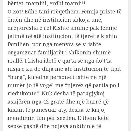
bërtet: mamiiii, erdhi mamii!!
O Zot! Edhe tani rrëqethem. Fëmija priste të
ëmën dhe në institucion shkoja unë,
drejtoresha e re! Kishte shumë pak fëmijë
jetimë në atë institucion, të tjerët e kishin
familjen, por nga mënyra se si ishte
organizuar familjarët i shikonin shumë
rrallë. I kisha idetë e qarta se nga do t’ia
nisja e ku do dilja me atë institucion të tipit
“burg”, ku edhe personeli ishte në një
numër jo të vogël me “njerëz që partia po i
riedukonte”. Nuk desha të paragjykoj
asnjërën nga 42 gratë dhe një burrë që
kishin të punësuar aty, desha të krijoj
mendimin tim për secilën. E them këtë
sepse pashë dhe ndjeva ankthin e të