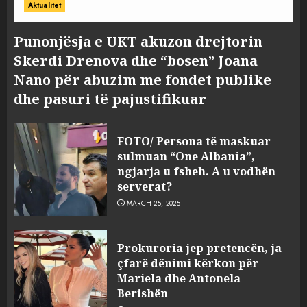
Aktualitet
Punonjësja e UKT akuzon drejtorin
Skerdi Drenova dhe “bosen” Joana
Nano për abuzim me fondet publike
dhe pasuri të pajustifikuar
FOTO/ Persona të maskuar
sulmuan “One Albania”,
ngjarja u fsheh. A u vodhën
serverat?
MARCH 25, 2025
Prokuroria jep pretencën, ja
çfarë dënimi kërkon për
Mariela dhe Antonela
Berishën