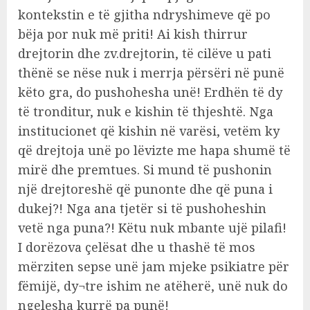
kontekstin e të gjitha ndryshimeve që po
bëja por nuk më priti! Ai kish thirrur
drejtorin dhe zv.drejtorin, të cilëve u pati
thënë se nëse nuk i merrja përsëri në punë
këto gra, do pushohesha unë! Erdhën të dy
të tronditur, nuk e kishin të thjeshtë. Nga
institucionet që kishin në varësi, vetëm ky
që drejtoja unë po lëvizte me hapa shumë të
mirë dhe premtues. Si mund të pushonin
një drejtoreshë që punonte dhe që puna i
dukej?! Nga ana tjetër si të pushoheshin
vetë nga puna?! Këtu nuk mbante ujë pilafi!
I dorëzova çelësat dhe u thashë të mos
mërziten sepse unë jam mjeke psikiatre për
fëmijë, dy¬tre ishim ne atëherë, unë nuk do
ngelesha kurrë pa punë!