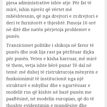
pjesa administrative ishte atje. Për fat të
mirë, ishin njerëz që vërtet më
mbështesnin, që nga drejtori e zv.drejtori e
deri te furnitorët e thjeshtë. Punoja 16 orë
në ditë dhe natën përjetoja problemet e
punës.
Tranzicionet politike i shikoja në favor të
punës dhe nuk lija rast pa përfituar diçka
për punën. Veten e kisha harruar, më mirë
të them, vetja ishte bërë puna! Të dal në
temë: më duhej të ristrukturoja mënyrën e
funksionimit të institucionit nga një
strukturë e mbyllur dhe e ngurtësuar e
modelit rus që kishte në bazë punën me
paaftësinë, në modelin europian, që do të
thoshte evidentimin e mundësive dhe