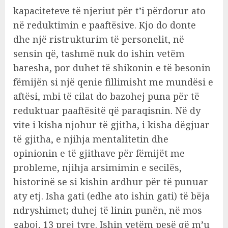
kapaciteteve të njeriut për t’i përdorur ato
në reduktimin e paaftësive. Kjo do donte
dhe një ristrukturim të personelit, në
sensin që, tashmë nuk do ishin vetëm
baresha, por duhet të shikonin e të besonin
fëmijën si një qenie fillimisht me mundësi e
aftësi, mbi të cilat do bazohej puna për të
reduktuar paaftësitë që paraqisnin. Në dy
vite i kisha njohur të gjitha, i kisha dëgjuar
të gjitha, e njihja mentalitetin dhe
opinionin e të gjithave për fëmijët me
probleme, njihja arsimimin e secilës,
historinë se si kishin ardhur për të punuar
aty etj. Isha gati (edhe ato ishin gati) të bëja
ndryshimet; duhej të linin punën, në mos
gaboj, 13 prej tyre. Ishin vetëm pesë që m’u