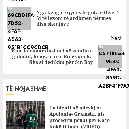
Continue
vete
Reading
Nga kënga e qyqes te gota e thyer/
Pre
Si të lexoni të ardhmen përmes
pos
disa shenjave
Next
‘Kam kërkuar dashuri në vendin e
Next
gabuar’, kënga e re e Rinës qenka
post:
fiks si dedikim për Sin Boy
TË NGJASHME
Incidenti në ndeshjen
Apolonia- Gramshi, nis
procedim penal për Koço
Kokëdhimën (VIDEO)