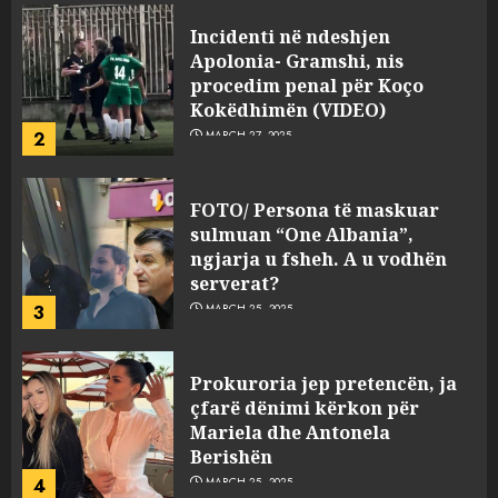
Incidenti në ndeshjen
Apolonia- Gramshi, nis
procedim penal për Koço
Kokëdhimën (VIDEO)
2
MARCH 27, 2025
FOTO/ Persona të maskuar
sulmuan “One Albania”,
ngjarja u fsheh. A u vodhën
serverat?
3
MARCH 25, 2025
Prokuroria jep pretencën, ja
çfarë dënimi kërkon për
Mariela dhe Antonela
Berishën
4
MARCH 25, 2025