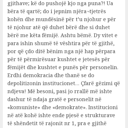
gjithave; kë do pushojë kjo nga puna?! Ua
bëra të qartë; do i jepnim njëra¬tjetrës
kohën dhe mundësinë për t’u njohur e për
të njohur atë që duhet bërë dhe si duhet
bërë me këta fëmijë. Ashtu bëmë. Dy vitet e
para ishin shumë të vështira për të gjithë,
por që çdo ditë bënim nga një hap përpara
për të përmirësuar kushtet e jetesës për
fëmijët dhe kushtet e punës për personelin.
Erdhi demokracia dhe thanë se do
depolitizonin institucionet… Çfarë gëzimi që
ndjeva! Më besoni, pasi jo rrallë më ishte
dashur të ndaja gratë e personelit në
«komuniste» dhe «demokrate». Institucioni
në atë kohë ishte ende pjesë e strukturave
të shëndetit të rajonit nr 1, pra e gjithë