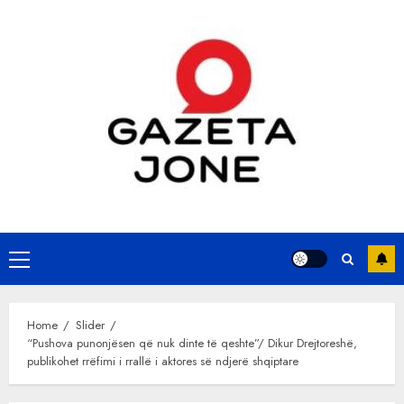
Skip
to
content
Primary
Menu
Home
Slider
“Pushova punonjësen që nuk dinte të qeshte”/ Dikur Drejtoreshë,
publikohet rrëfimi i rrallë i aktores së ndjerë shqiptare