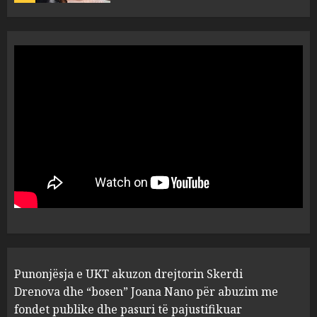
“Ai që drejtonte makinën më
ngjau me Talo Çelën”,
dëshmia e Nuredin Dumanit
flet për PERSONAT që e
plagosën!
5
MARCH 25, 2025
Punonjësja e UKT akuzon
drejtorin Skerdi Drenova dhe
“bosen” Joana Nano për
abuzim me fondet publike dhe
pasuri të pajustifikuar
1
JULY 24, 2025
Incidenti në ndeshjen
Punonjësja e UKT akuzon drejtorin Skerdi
Apolonia- Gramshi, nis
procedim penal për Koço
Drenova dhe “bosen” Joana Nano për abuzim me
Kokëdhimën (VIDEO)
fondet publike dhe pasuri të pajustifikuar