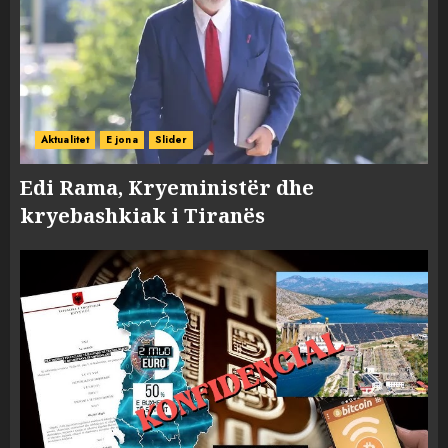
Aktualitet
E jona
Slider
Edi Rama, Kryeministër dhe
kryebashkiak i Tiranës