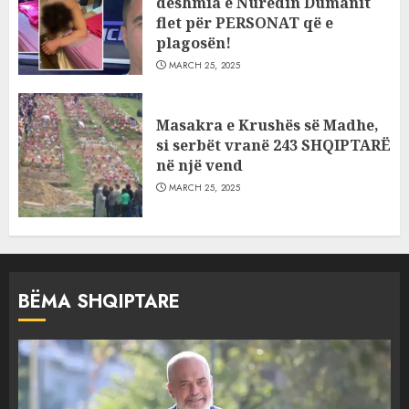
dëshmia e Nuredin Dumanit
flet për PERSONAT që e
plagosën!
MARCH 25, 2025
Masakra e Krushës së Madhe,
si serbët vranë 243 SHQIPTARË
në një vend
MARCH 25, 2025
BËMA SHQIPTARE