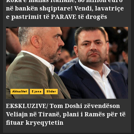
në bankën shqiptare! Vendi, lavatriçe
e pastrimit të PARAVE të drogës
Aktualitet
E jona
Slider
EKSKLUZIVE/ Tom Doshi zëvendëson
Veliajn në Tiranë, plani i Ramës për të
fituar kryeqytetin