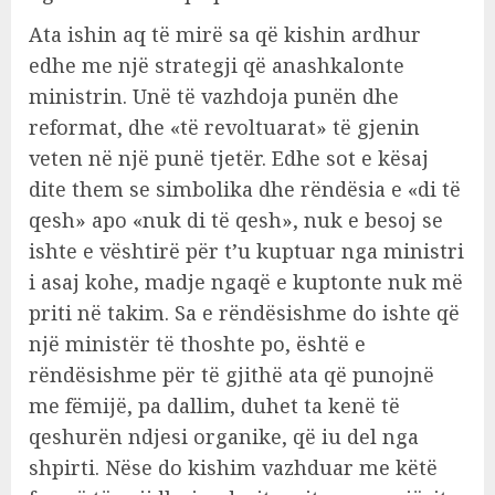
Ata ishin aq të mirë sa që kishin ardhur
edhe me një strategji që anashkalonte
ministrin. Unë të vazhdoja punën dhe
reformat, dhe «të revoltuarat» të gjenin
veten në një punë tjetër. Edhe sot e kësaj
dite them se simbolika dhe rëndësia e «di të
qesh» apo «nuk di të qesh», nuk e besoj se
ishte e vështirë për t’u kuptuar nga ministri
i asaj kohe, madje ngaqë e kuptonte nuk më
priti në takim. Sa e rëndësishme do ishte që
një ministër të thoshte po, është e
rëndësishme për të gjithë ata që punojnë
me fëmijë, pa dallim, duhet ta kenë të
qeshurën ndjesi organike, që iu del nga
shpirti. Nëse do kishim vazhduar me këtë