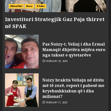
Aktualitet
Buzz
Slider
Investitori Strategjik Gaz Paja thirret
në SPAK
Pas Noizy-t, Veliaj i dha Ermal
Mamaqit dhjetëra mijëra euro
nga taksat e qytetarëve
FEBRUARY 18, 2025
FOTO/ Persona të maskuar
Noizy braktis Veliajn në ditën
sulmuan “One Albania”,
më të zezë, reperi i pabesë me
ngjarja u fsheh. A u vodhën
kryebashkiakun që i dha
serverat?
milionat?
3
MARCH 25, 2025
FEBRUARY 11, 2025