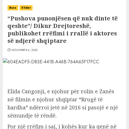
Buzz
Slider
“Pushova punonjësen që nuk dinte të
qeshte”/ Dikur Drejtoreshë,
publikohet rrëfimi i rrallë i aktores
së ndjerë shqiptare
NOVEMBER 4, 2022
Elida Cangonji, e njohur për rolin e Zanës
në filmin e njohur shqiptar “Rrugë të
bardha” ndërroi jetë në 2016 si pasojë e një
sëmundje të rëndë.
Por një rrëfim i saj, i kohës kur ka qenë në