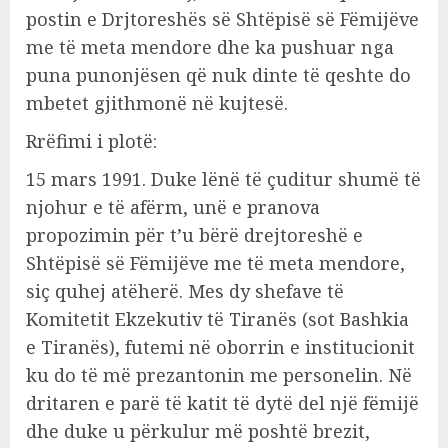
postin e Drjtoreshës së Shtëpisë së Fëmijëve
me të meta mendore dhe ka pushuar nga
puna punonjësen që nuk dinte të qeshte do
mbetet gjithmonë në kujtesë.
Rrëfimi i plotë:
15 mars 1991. Duke lënë të çuditur shumë të
njohur e të afërm, unë e pranova
propozimin për t’u bërë drejtoreshë e
Shtëpisë së Fëmijëve me të meta mendore,
siç quhej atëherë. Mes dy shefave të
Komitetit Ekzekutiv të Tiranës (sot Bashkia
e Tiranës), futemi në oborrin e institucionit
ku do të më prezantonin me personelin. Në
dritaren e parë të katit të dytë del një fëmijë
dhe duke u përkulur më poshtë brezit,