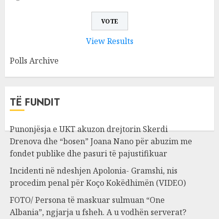
View Results
Polls Archive
TË FUNDIT
Punonjësja e UKT akuzon drejtorin Skerdi
Drenova dhe “bosen” Joana Nano për abuzim me
fondet publike dhe pasuri të pajustifikuar
Incidenti në ndeshjen Apolonia- Gramshi, nis
procedim penal për Koço Kokëdhimën (VIDEO)
FOTO/ Persona të maskuar sulmuan “One
Albania”, ngjarja u fsheh. A u vodhën serverat?