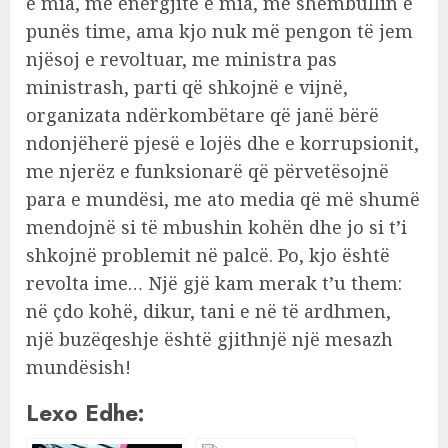
e mia, me energjitë e mia, me shembullin e
punës time, ama kjo nuk më pengon të jem
njësoj e revoltuar, me ministra pas
ministrash, parti që shkojnë e vijnë,
organizata ndërkombëtare që janë bërë
ndonjëherë pjesë e lojës dhe e korrupsionit,
me njerëz e funksionarë që përvetësojnë
para e mundësi, me ato media që më shumë
mendojnë si të mbushin kohën dhe jo si t’i
shkojnë problemit në palcë. Po, kjo është
revolta ime… Një gjë kam merak t’u them:
në çdo kohë, dikur, tani e në të ardhmen,
një buzëqeshje është gjithnjë një mesazh
mundësish!
Lexo Edhe: