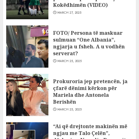
Kokëdhimën (VIDEO)
MARCH 27, 2025
FOTO/ Persona të maskuar
sulmuan “One Albania”,
ngjarja u fsheh. A u vodhën
serverat?
MARCH 25, 2025
Prokuroria jep pretencën, ja
çfarë dënimi kërkon për
Mariela dhe Antonela
Berishën
MARCH 25, 2025
“Ai që drejtonte makinën më
ngjau me Talo Çelën”,