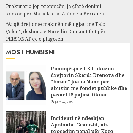
Prokuroria jep pretencën, ja çfarë dënimi
kërkon për Mariela dhe Antonela Berishën
“Ai që drejtonte makinën më ngjau me Talo
Çelën”, dëshmia e Nuredin Dumanit flet për
PERSONAT që e plagosën!
MOS I HUMBISNI
Punonjësja e UKT akuzon
drejtorin Skerdi Drenova dhe
“bosen” Joana Nano për
abuzim me fondet publike dhe
pasuri të pajustifikuar
JULY 24, 2025
Incidenti në ndeshjen
Apolonia- Gramshi, nis
procedim penal për Koço