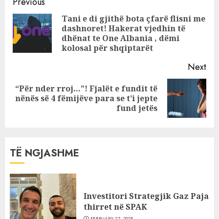
Continue
bëhet pjesë e
Previous
‘Big Brother VIP
Reading
Tani e di gjithë bota çfarë flisni me
Kosova’
dashnoret! Hakerat vjedhin të
Pre
dhënat te One Albania , dëmi
pos
kolosal për shqiptarët
Next
“Për nder rroj…”! Fjalët e fundit të
Next
nënës së 4 fëmijëve para se t’i jepte
post:
fund jetës
TË NGJASHME
Investitori Strategjik Gaz Paja
thirret në SPAK
FEBRUARY 27, 2025