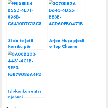
Si do të jetë
Arjon Muça pjesë
korriku për
e Top Channel
shenjën tuaj?
nën drejtimin e
Astrologia e
programit të
njohur: Do të
njohur?
mbeteni
xhepshpuar
Ish-konkurrenti i
njohur i
‘Përputhen’