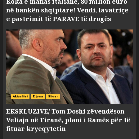
Koka e mafias italiane, 80 milion euro
në bankën shqiptare! Vendi, lavatriçe
e pastrimit të PARAVE të drogës
Aktualitet
E jona
Slider
EKSKLUZIVE/ Tom Doshi zëvendëson
Veliajn në Tiranë, plani i Ramës për të
fituar kryeqytetin