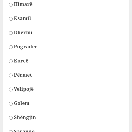
Himarë
Ksamil
Dhërmi
Pogradec
Korcë
Përmet
Velipojë
Golem
Shëngjin
Sarandë