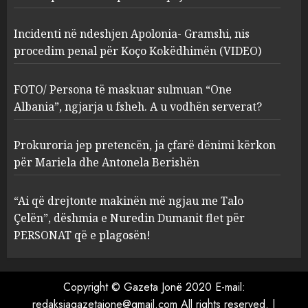
2
MARCH 27, 2025
Incidenti në ndeshjen Apolonia- Gramshi, nis
procedim penal për Koço Kokëdhimën (VIDEO)
FOTO/ Persona të maskuar
sulmuan “One Albania”,
ngjarja u fsheh. A u vodhën
FOTO/ Persona të maskuar sulmuan “One
serverat?
Albania”, ngjarja u fsheh. A u vodhën serverat?
3
MARCH 25, 2025
Prokuroria jep pretencën, ja çfarë dënimi kërkon
Prokuroria jep pretencën, ja
për Mariela dhe Antonela Berishën
çfarë dënimi kërkon për
Mariela dhe Antonela
“Ai që drejtonte makinën më ngjau me Talo
Berishën
Çelën”, dëshmia e Nuredin Dumanit flet për
4
MARCH 25, 2025
PERSONAT që e plagosën!
“Ai që drejtonte makinën më
ngjau me Talo Çelën”,
Copyright © Gazeta Jonë 2020 E-mail:
dëshmia e Nuredin Dumanit
redaksiagazetajone@gmail.com
All rights reserved.
|