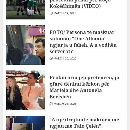
Kokëdhimën (VIDEO)
MARCH 27, 2025
FOTO/ Persona të maskuar
sulmuan “One Albania”,
ngjarja u fsheh. A u vodhën
serverat?
MARCH 25, 2025
Prokuroria jep pretencën, ja
çfarë dënimi kërkon për
Mariela dhe Antonela
Berishën
MARCH 25, 2025
“Ai që drejtonte makinën më
ngjau me Talo Çelën”,