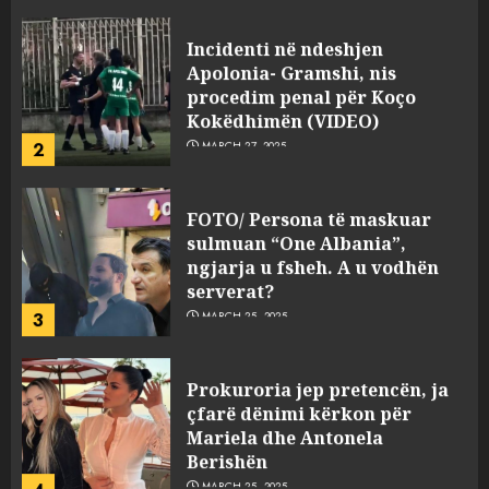
Incidenti në ndeshjen
Apolonia- Gramshi, nis
procedim penal për Koço
Kokëdhimën (VIDEO)
2
MARCH 27, 2025
FOTO/ Persona të maskuar
sulmuan “One Albania”,
ngjarja u fsheh. A u vodhën
serverat?
3
MARCH 25, 2025
Prokuroria jep pretencën, ja
çfarë dënimi kërkon për
Mariela dhe Antonela
Berishën
4
MARCH 25, 2025