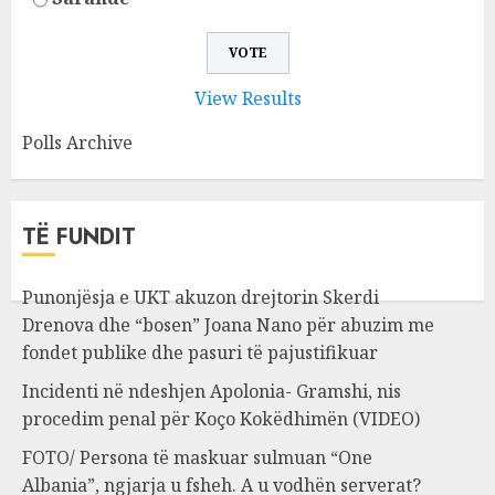
View Results
Polls Archive
TË FUNDIT
Punonjësja e UKT akuzon drejtorin Skerdi
Drenova dhe “bosen” Joana Nano për abuzim me
fondet publike dhe pasuri të pajustifikuar
Incidenti në ndeshjen Apolonia- Gramshi, nis
procedim penal për Koço Kokëdhimën (VIDEO)
FOTO/ Persona të maskuar sulmuan “One
Albania”, ngjarja u fsheh. A u vodhën serverat?