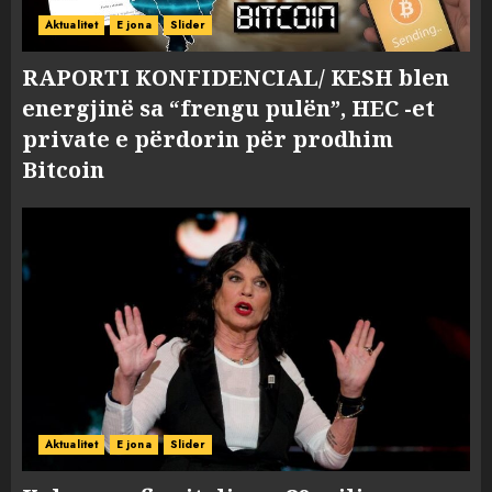
Aktualitet
E jona
Slider
RAPORTI KONFIDENCIAL/ KESH blen
energjinë sa “frengu pulën”, HEC -et
private e përdorin për prodhim
Bitcoin
Aktualitet
E jona
Slider