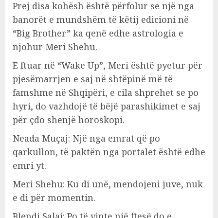
Prej disa kohësh është përfolur se një nga
banorët e mundshëm të këtij edicioni në
“Big Brother” ka qenë edhe astrologia e
njohur Meri Shehu.
E ftuar në “Wake Up”, Meri është pyetur për
pjesëmarrjen e saj në shtëpinë më të
famshme në Shqipëri, e cila shprehet se po
hyri, do vazhdojë të bëjë parashikimet e saj
për çdo shenjë horoskopi.
Neada Muçaj: Një nga emrat që po
qarkullon, të paktën nga portalet është edhe
emri yt.
Meri Shehu: Ku di unë, mendojeni juve, nuk
e di për momentin.
Blendi Salaj: Po të vinte një ftesë do e