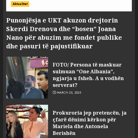
Aktualitet
Punonjësja e UKT akuzon drejtorin
Skerdi Drenova dhe “bosen” Joana
Nano për abuzim me fondet publike
dhe pasuri të pajustifikuar
FOTO/ Persona të maskuar
sulmuan “One Albania”,
ngjarja u fsheh. A u vodhën
serverat?
MARCH 25, 2025
Prokuroria jep pretencën, ja
çfarë dënimi kërkon për
Mariela dhe Antonela
Berishën