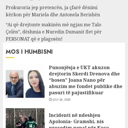
Prokuroria jep pretencën, ja çfarë dënimi
kërkon për Mariela dhe Antonela Berishën
“Ai që drejtonte makinën më ngjau me Talo
Çelën”, dëshmia e Nuredin Dumanit flet për
PERSONAT që e plagosën!
MOS I HUMBISNI
Punonjësja e UKT akuzon
drejtorin Skerdi Drenova dhe
“bosen” Joana Nano për
abuzim me fondet publike dhe
pasuri të pajustifikuar
JULY 24, 2025
Incidenti në ndeshjen
Apolonia- Gramshi, nis
procedim penal për Koço