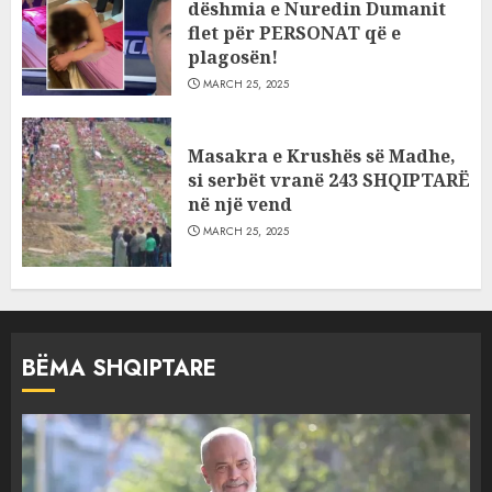
dëshmia e Nuredin Dumanit
flet për PERSONAT që e
plagosën!
MARCH 25, 2025
Masakra e Krushës së Madhe,
si serbët vranë 243 SHQIPTARË
në një vend
MARCH 25, 2025
BËMA SHQIPTARE