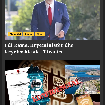
Aktualitet
E jona
Slider
Edi Rama, Kryeministër dhe
kryebashkiak i Tiranës