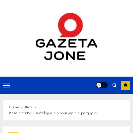
Skip
to
content
Primary
Menu
Home
Buzz
Pjesë e “BBV”? Astrologia e njohur jep një përgjigje