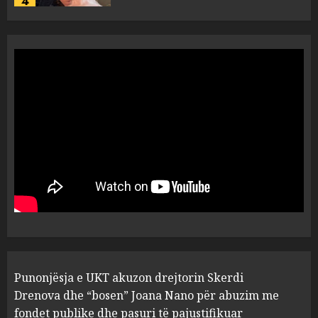
“Ai që drejtonte makinën më
ngjau me Talo Çelën”,
dëshmia e Nuredin Dumanit
flet për PERSONAT që e
plagosën!
5
MARCH 25, 2025
Punonjësja e UKT akuzon
drejtorin Skerdi Drenova dhe
“bosen” Joana Nano për
abuzim me fondet publike dhe
pasuri të pajustifikuar
1
JULY 24, 2025
Incidenti në ndeshjen
Punonjësja e UKT akuzon drejtorin Skerdi
Apolonia- Gramshi, nis
procedim penal për Koço
Drenova dhe “bosen” Joana Nano për abuzim me
Kokëdhimën (VIDEO)
fondet publike dhe pasuri të pajustifikuar