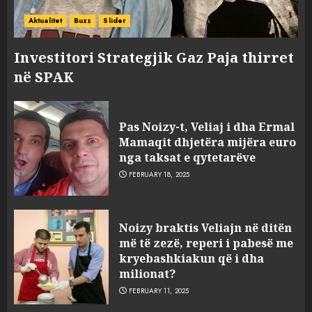
Aktualitet
Buzz
Slider
Investitori Strategjik Gaz Paja thirret
në SPAK
Pas Noizy-t, Veliaj i dha Ermal
Mamaqit dhjetëra mijëra euro
nga taksat e qytetarëve
FEBRUARY 18, 2025
FOTO/ Persona të maskuar
Noizy braktis Veliajn në ditën
sulmuan “One Albania”,
më të zezë, reperi i pabesë me
ngjarja u fsheh. A u vodhën
kryebashkiakun që i dha
serverat?
milionat?
3
MARCH 25, 2025
FEBRUARY 11, 2025