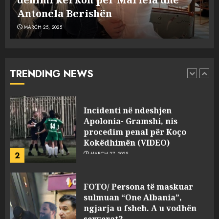
5
MARCH 25, 2025
plagosën!
MARCH 25, 2025
Punonjësja e UKT akuzon
drejtorin Skerdi Drenova dhe
“bosen” Joana Nano për
abuzim me fondet publike dhe
TRENDING NEWS
pasuri të pajustifikuar
1
JULY 24, 2025
Incidenti në ndeshjen
Apolonia- Gramshi, nis
procedim penal për Koço
Kokëdhimën (VIDEO)
2
MARCH 27, 2025
FOTO/ Persona të maskuar
sulmuan “One Albania”,
ngjarja u fsheh. A u vodhën
serverat?