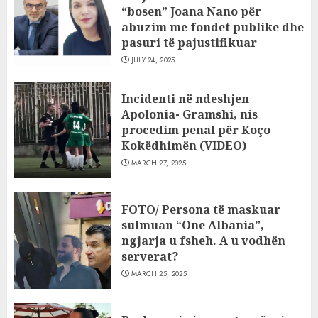
“bosen” Joana Nano për
abuzim me fondet publike dhe
pasuri të pajustifikuar
JULY 24, 2025
Incidenti në ndeshjen
Apolonia- Gramshi, nis
procedim penal për Koço
Kokëdhimën (VIDEO)
MARCH 27, 2025
FOTO/ Persona të maskuar
sulmuan “One Albania”,
ngjarja u fsheh. A u vodhën
serverat?
MARCH 25, 2025