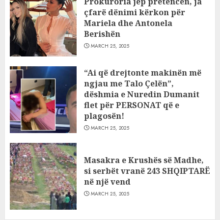
Prokuroria jep pretencën, ja
çfarë dënimi kërkon për
Mariela dhe Antonela
Berishën
MARCH 25, 2025
“Ai që drejtonte makinën më
ngjau me Talo Çelën”,
dëshmia e Nuredin Dumanit
flet për PERSONAT që e
plagosën!
MARCH 25, 2025
Masakra e Krushës së Madhe,
si serbët vranë 243 SHQIPTARË
në një vend
MARCH 25, 2025