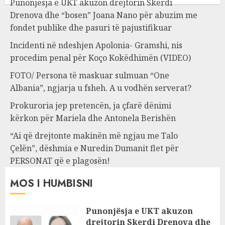
Punonjësja e UKT akuzon drejtorin Skerdi
Drenova dhe “bosen” Joana Nano për abuzim me
fondet publike dhe pasuri të pajustifikuar
Incidenti në ndeshjen Apolonia- Gramshi, nis
procedim penal për Koço Kokëdhimën (VIDEO)
FOTO/ Persona të maskuar sulmuan “One
Albania”, ngjarja u fsheh. A u vodhën serverat?
Prokuroria jep pretencën, ja çfarë dënimi
kërkon për Mariela dhe Antonela Berishën
“Ai që drejtonte makinën më ngjau me Talo
Çelën”, dëshmia e Nuredin Dumanit flet për
PERSONAT që e plagosën!
MOS I HUMBISNI
Punonjësja e UKT akuzon
drejtorin Skerdi Drenova dhe