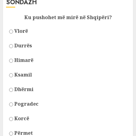
SONDAZH
Ku pushohet më mirë në Shqipëri?
Vlorë
Durrës
Himarë
Ksamil
Dhërmi
Pogradec
Korcë
Përmet