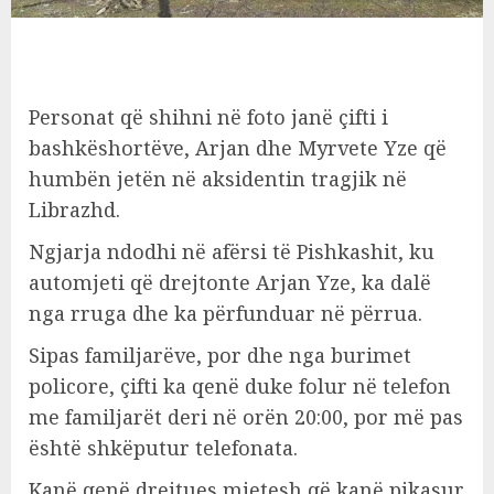
Personat që shihni në foto janë çifti i
bashkëshortëve, Arjan dhe Myrvete Yze që
humbën jetën në aksidentin tragjik në
Librazhd.
Ngjarja ndodhi në afërsi të Pishkashit, ku
automjeti që drejtonte Arjan Yze, ka dalë
nga rruga dhe ka përfunduar në përrua.
Sipas familjarëve, por dhe nga burimet
policore, çifti ka qenë duke folur në telefon
me familjarët deri në orën 20:00, por më pas
është shkëputur telefonata.
Kanë qenë drejtues mjetesh që kanë pikasur