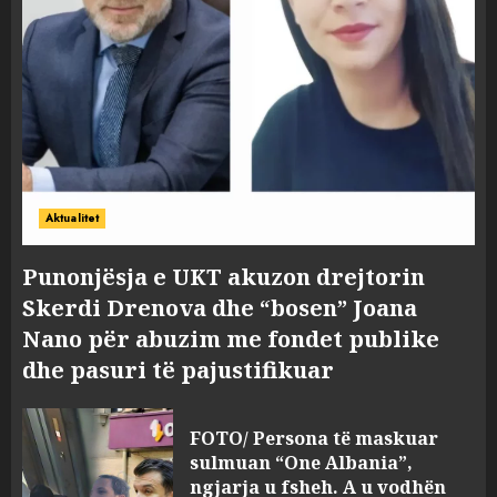
Aktualitet
Punonjësja e UKT akuzon drejtorin
Skerdi Drenova dhe “bosen” Joana
Nano për abuzim me fondet publike
dhe pasuri të pajustifikuar
FOTO/ Persona të maskuar
sulmuan “One Albania”,
ngjarja u fsheh. A u vodhën