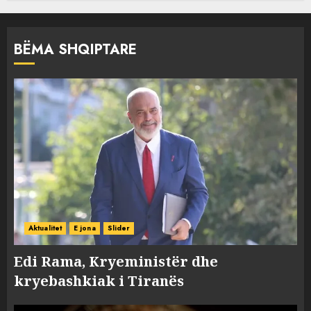
BËMA SHQIPTARE
Aktualitet
E jona
Slider
Edi Rama, Kryeministër dhe
kryebashkiak i Tiranës