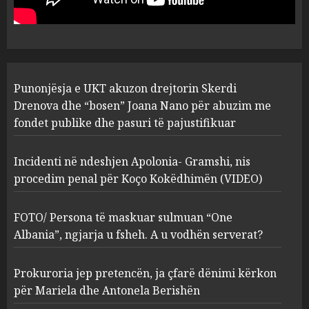
abuzim me fondet publike dhe
pasuri të pajustifikuar
1
JULY 24, 2025
Incidenti në ndeshjen
Punonjësja e UKT akuzon drejtorin Skerdi
Apolonia- Gramshi, nis
procedim penal për Koço
Drenova dhe “bosen” Joana Nano për abuzim me
Kokëdhimën (VIDEO)
fondet publike dhe pasuri të pajustifikuar
2
MARCH 27, 2025
Incidenti në ndeshjen Apolonia- Gramshi, nis
procedim penal për Koço Kokëdhimën (VIDEO)
FOTO/ Persona të maskuar
sulmuan “One Albania”,
ngjarja u fsheh. A u vodhën
FOTO/ Persona të maskuar sulmuan “One
serverat?
Albania”, ngjarja u fsheh. A u vodhën serverat?
3
MARCH 25, 2025
Prokuroria jep pretencën, ja çfarë dënimi kërkon
Prokuroria jep pretencën, ja
për Mariela dhe Antonela Berishën
çfarë dënimi kërkon për