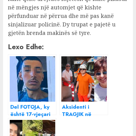
në mëngjes një automjet që kishte
përfunduar në përrua dhe më pas kanë
sinjalizuar policinë. Dy trupat e pajetë u
gjetën brenda makinës së tyre.
Lexo Edhe:
Del FOTOJA, ky
Aksidenti i
është 17-vjeçari
TRAGJIK në
që humbi jetën
ITALI, ky është
nga aksidenti në
MJEKU nga