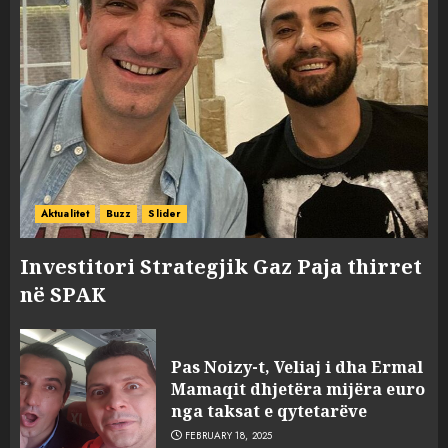
Aktualitet
Buzz
Slider
Investitori Strategjik Gaz Paja thirret
në SPAK
Pas Noizy-t, Veliaj i dha Ermal
Mamaqit dhjetëra mijëra euro
nga taksat e qytetarëve
FEBRUARY 18, 2025