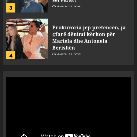
3
MARCH 25, 2025
Prokuroria jep pretencën, ja
çfarë dënimi kërkon për
Mariela dhe Antonela
Berishën
4
MARCH 25, 2025
“Ai që drejtonte makinën më
ngjau me Talo Çelën”,
dëshmia e Nuredin Dumanit
flet për PERSONAT që e
plagosën!
5
MARCH 25, 2025
Punonjësja e UKT akuzon
drejtorin Skerdi Drenova dhe
“bosen” Joana Nano për