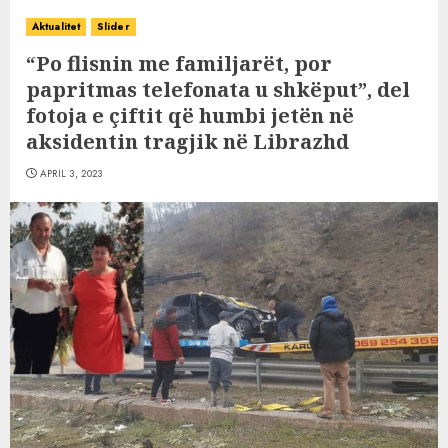
Aktualitet
Slider
“Po flisnin me familjarët, por
papritmas telefonata u shkëput”, del
fotoja e çiftit që humbi jetën në
aksidentin tragjik në Librazhd
APRIL 3, 2023