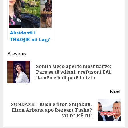
Tiranë!
Elbasani që
humbi jetën!
Aksidenti i
TRAGJIK në Laç/
Kjo është
Continue
MËSUESJA që
Previous
humbi jetën,
Reading
Sonila Meço apel të moshuarve:
nënë e një djali
Pre
Para se të vdisni, rrefuzoni Edi
(Foto)
pos
Ramën e boll patë Luizin
Next
SONDAZH – Kush e fiton Shijakun,
Next
Elton Arbana apo Rezeart Tusha?
post:
VOTO KËTU!