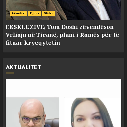
Aktualitet
E jona
Slider
EKSKLUZIVE/ Tom Doshi zëvendëson
Veliajn në Tiranë, plani i Ramës për të
fituar kryeqytetin
AKTUALITET