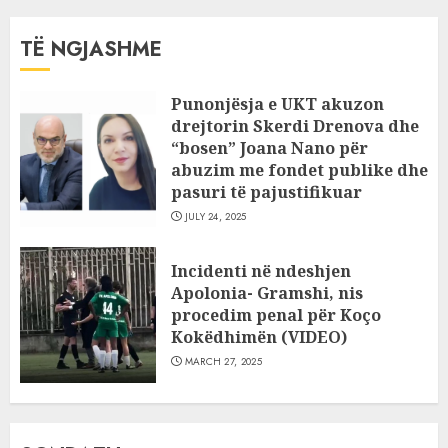
TË NGJASHME
Punonjësja e UKT akuzon
drejtorin Skerdi Drenova dhe
“bosen” Joana Nano për
abuzim me fondet publike dhe
pasuri të pajustifikuar
JULY 24, 2025
Incidenti në ndeshjen
Apolonia- Gramshi, nis
procedim penal për Koço
Kokëdhimën (VIDEO)
MARCH 27, 2025