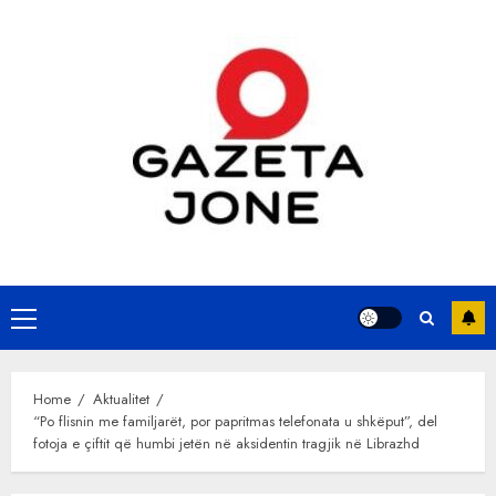
Skip
to
content
Primary
Menu
Home
Aktualitet
“Po flisnin me familjarët, por papritmas telefonata u shkëput”, del
fotoja e çiftit që humbi jetën në aksidentin tragjik në Librazhd