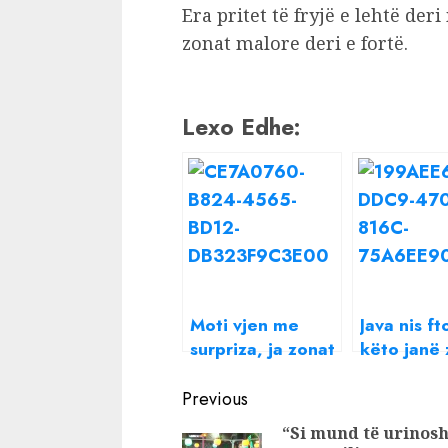
Era pritet të fryjë e lehtë de
zonat malore deri e fortë.
Lexo Edhe:
Moti vjen me
Java nis ft
surpriza, ja zonat
këto janë 
ku priten
ku do të k
Continue
vranësira dhe
reshje bor
Previous
reshje shiu
Reading
“Si mund të urinos