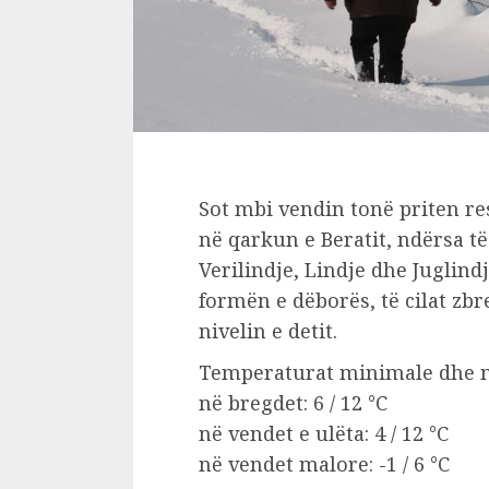
Sot mbi vendin tonë priten re
në qarkun e Beratit, ndërsa të
Verilindje, Lindje dhe Juglindj
formën e dëborës, të cilat zb
nivelin e detit.
Temperaturat minimale dhe mak
në bregdet: 6 / 12 °C
në vendet e ulëta: 4 / 12 °C
në vendet malore: -1 / 6 °C