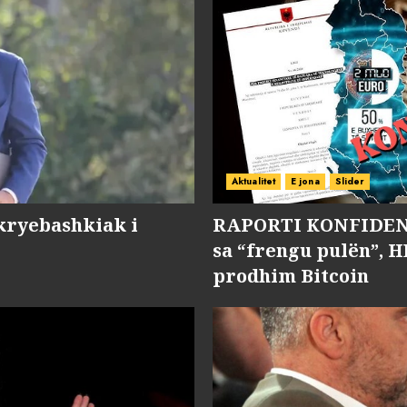
Aktualitet
E jona
Slider
kryebashkiak i
RAPORTI KONFIDENC
sa “frengu pulën”, H
prodhim Bitcoin