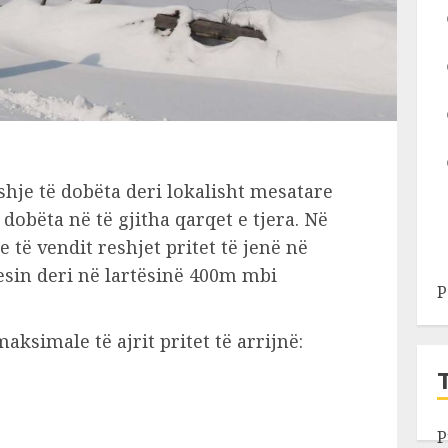
shje të dobëta deri lokalisht mesatare
 dobëta në të gjitha qarqet e tjera. Në
e të vendit reshjet pritet të jenë në
resin deri në lartësinë 400m mbi
P
simale të ajrit pritet të arrijnë:
P