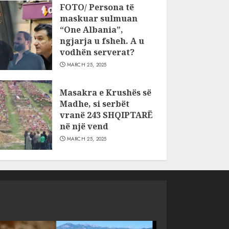
FOTO/ Persona të
maskuar sulmuan
“One Albania”,
ngjarja u fsheh. A u
vodhën serverat?
MARCH 25, 2025
Masakra e Krushës së
Madhe, si serbët
vranë 243 SHQIPTARË
në një vend
MARCH 25, 2025