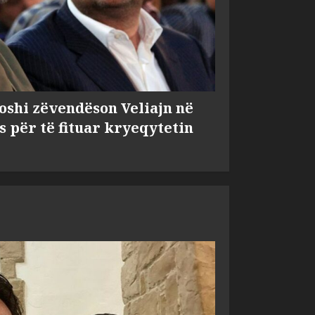
shi zëvendëson Veliajn në
s për të fituar kryeqytetin