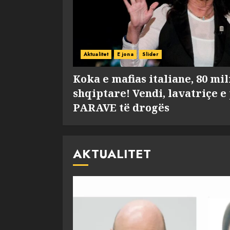
Aktualitet
E jona
Slider
Koka e mafias italiane, 80 mi
shqiptare! Vendi, lavatriçe e
PARAVE të drogës
AKTUALITET