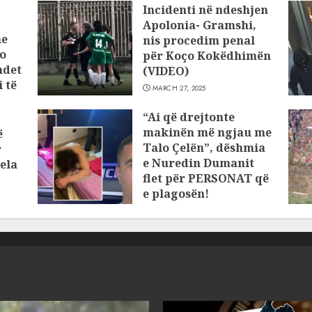
Incidenti në ndeshjen
Apolonia- Gramshi,
he
nis procedim penal
o
për Koço Kokëdhimën
ndet
(VIDEO)
 të
MARCH 27, 2025
“Ai që drejtonte
makinën më ngjau me
ë
Talo Çelën”, dëshmia
r
e Nuredin Dumanit
ela
flet për PERSONAT që
e plagosën!
MARCH 25, 2025