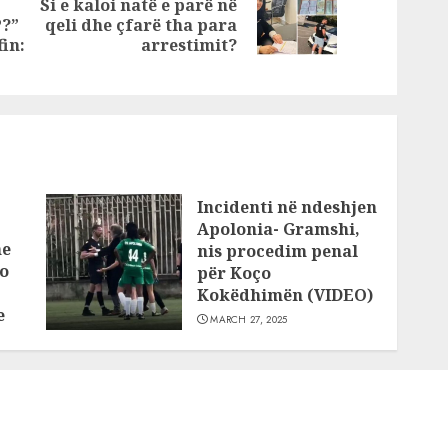
Si e kaloi natë e parë në
Next
Previous
P?”
qeli dhe çfarë tha para
post:
post:
in:
arrestimit?
Incidenti në ndeshjen
Apolonia- Gramshi,
he
nis procedim penal
o
për Koço
Kokëdhimën (VIDEO)
e
MARCH 27, 2025