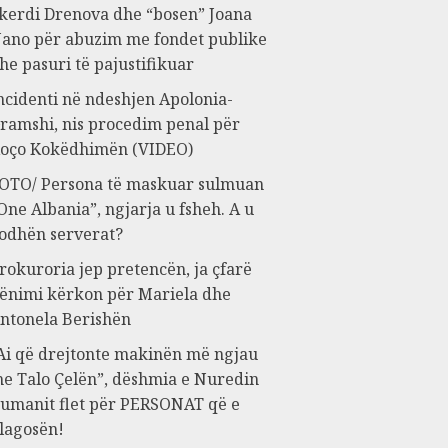
kerdi Drenova dhe “bosen” Joana
ano për abuzim me fondet publike
he pasuri të pajustifikuar
ncidenti në ndeshjen Apolonia-
ramshi, nis procedim penal për
oço Kokëdhimën (VIDEO)
OTO/ Persona të maskuar sulmuan
One Albania”, ngjarja u fsheh. A u
odhën serverat?
rokuroria jep pretencën, ja çfarë
ënimi kërkon për Mariela dhe
ntonela Berishën
Ai që drejtonte makinën më ngjau
e Talo Çelën”, dëshmia e Nuredin
umanit flet për PERSONAT që e
lagosën!