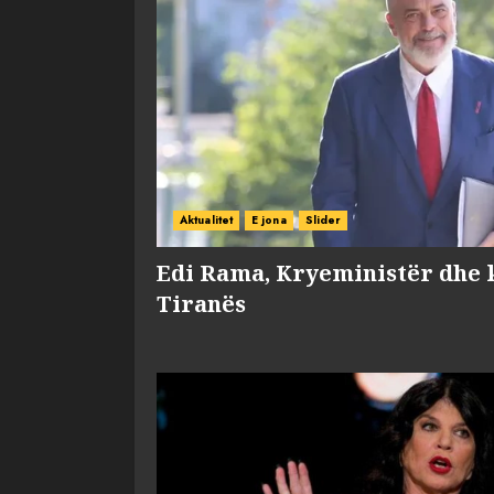
Aktualitet
E jona
Slider
Edi Rama, Kryeministër dhe 
Tiranës