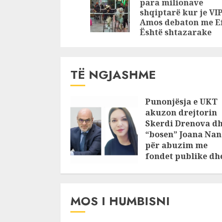
para milionave
shqiptarë kur je VI
Amos debaton me Ef
Është shtazarake
TË NGJASHME
Punonjësja e UKT
akuzon drejtorin
Skerdi Drenova d
“bosen” Joana Nan
për abuzim me
fondet publike dh
pasuri të
pajustifikuar
JULY 24, 2025
MOS I HUMBISNI