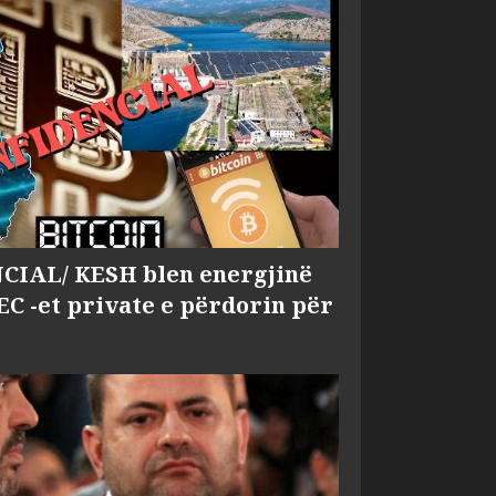
IAL/ KESH blen energjinë
EC -et private e përdorin për