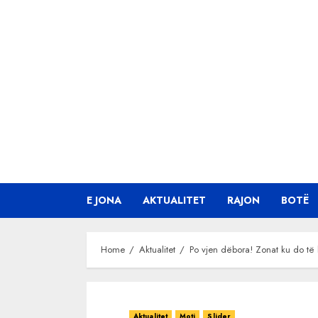
Skip
to
content
E JONA
AKTUALITET
RAJON
BOTË
Home
Aktualitet
Po vjen dëbora! Zonat ku do të 
Aktualitet
Moti
Slider