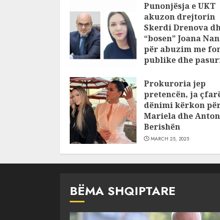
Punonjësja e UKT
akuzon drejtorin
Skerdi Drenova d
“bosen” Joana Nan
për abuzim me fo
publike dhe pasuri
pajustifikuar
Prokuroria jep
JULY 24, 2025
pretencën, ja çfar
dënimi kërkon pë
Mariela dhe Anton
Berishën
MARCH 25, 2025
BËMA SHQIPTARE