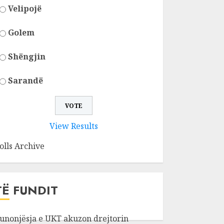
Velipojë
Golem
Shëngjin
Sarandë
View Results
olls Archive
TË FUNDIT
unonjësja e UKT akuzon drejtorin