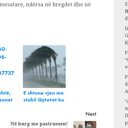
ri mesatare, ndërsa në bregdet dhe në
S
N
d
I
G
K
F
“
v
P
d
A
ohtë,
E shtuna vjen me
zonat
stuhi! Qytetet ku
“
etë
do të ketë reshje
m
e sot
të dendura
Next
D
p
h
Në burg me pastruesen!