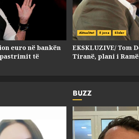
Aktualitet
E jona
Slider
lion euro në bankën
EKSKLUZIVE/ Tom Do
 pastrimit të
Tiranë, plani i Ramë
BUZZ