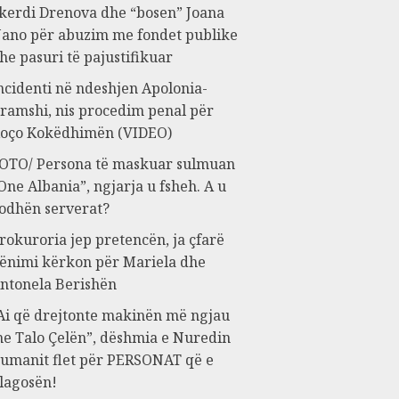
kerdi Drenova dhe “bosen” Joana
ano për abuzim me fondet publike
he pasuri të pajustifikuar
ncidenti në ndeshjen Apolonia-
ramshi, nis procedim penal për
oço Kokëdhimën (VIDEO)
OTO/ Persona të maskuar sulmuan
One Albania”, ngjarja u fsheh. A u
odhën serverat?
rokuroria jep pretencën, ja çfarë
ënimi kërkon për Mariela dhe
ntonela Berishën
Ai që drejtonte makinën më ngjau
e Talo Çelën”, dëshmia e Nuredin
umanit flet për PERSONAT që e
lagosën!