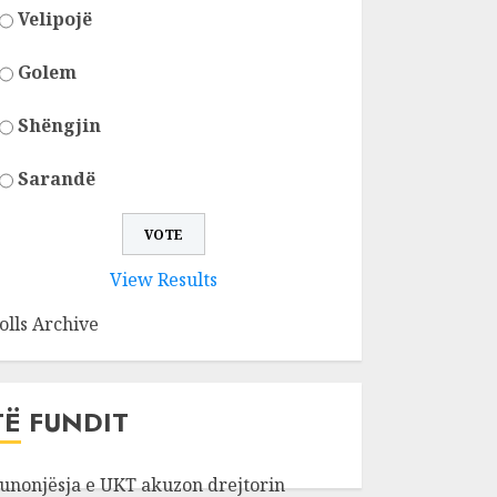
Velipojë
Golem
Shëngjin
Sarandë
View Results
olls Archive
TË FUNDIT
unonjësja e UKT akuzon drejtorin