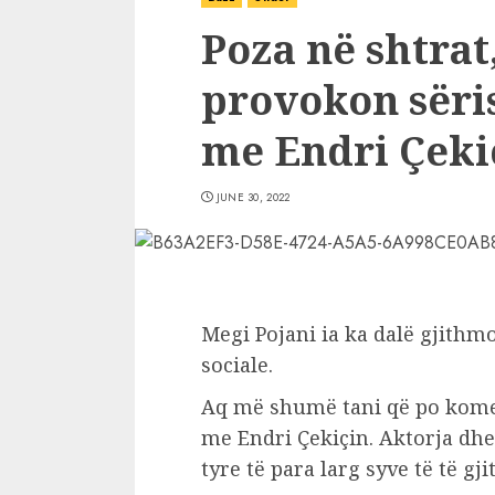
Poza në shtrat
provokon sëri
me Endri Çeki
JUNE 30, 2022
Megi Pojani ia ka dalë gjithm
sociale.
Aq më shumë tani që po komen
me Endri Çekiçin. Aktorja dhe 
tyre të para larg syve të të gji