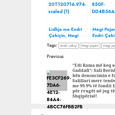
Lidhja me Endri
Megi Poja
Çekiçin, Megi
Endri Çeki
Pojani reagon për
‘kapen’ së
Tags:
endri cekiçi
Megi pojani
megi poj
herë të parë
bashkë, ja
që i nxorri
Continue
Previous
zbuluar
Reading
“Edi Rama më keq s
Gaddafi”/ Sali Beri
bën denoncimin e fo
Salillari merr tend
me 99.9% të fondit l
për rrugët në jug të
Shqipërisë!