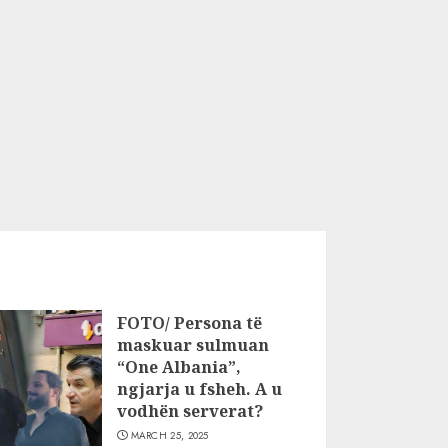
FOTO/ Persona të
maskuar sulmuan
“One Albania”,
ngjarja u fsheh. A u
vodhën serverat?
MARCH 25, 2025