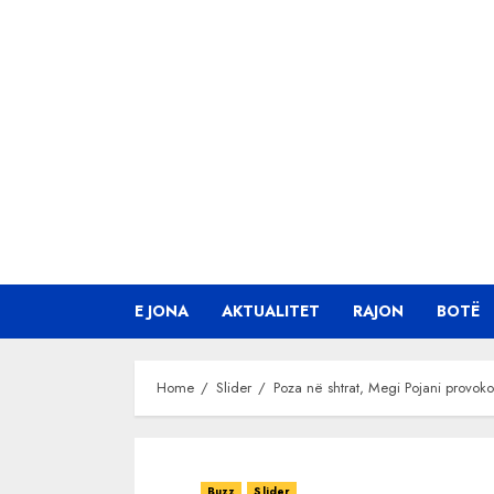
Skip
to
content
E JONA
AKTUALITET
RAJON
BOTË
Home
Slider
Poza në shtrat, Megi Pojani provok
Buzz
Slider