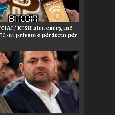
IAL/ KESH blen energjinë
EC -et private e përdorin për