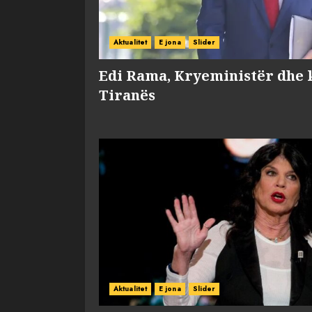
Aktualitet
E jona
Slider
Edi Rama, Kryeministër dhe 
Tiranës
Aktualitet
E jona
Slider