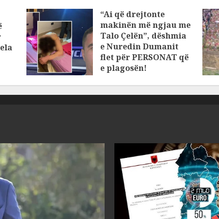
“Ai që drejtonte
makinën më ngjau me
ë
Talo Çelën”, dëshmia
r
e Nuredin Dumanit
ela
flet për PERSONAT që
e plagosën!
MARCH 25, 2025