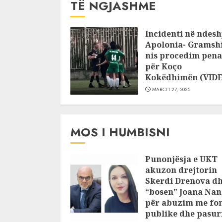
TË NGJASHME
Incidenti në ndesh
Apolonia- Gramshi
nis procedim pena
për Koço
Kokëdhimën (VID
MARCH 27, 2025
MOS I HUMBISNI
Punonjësja e UKT
akuzon drejtorin
Skerdi Drenova d
“bosen” Joana Nan
për abuzim me fo
publike dhe pasuri