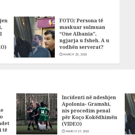
jen
FOTO/ Persona të
,
maskuar sulmuan
l
“One Albania”,
ngjarja u fsheh. A u
EO)
vodhën serverat?
MARCH 25, 2025
Incidenti në ndeshjen
Apolonia- Gramshi,
he
nis procedim penal
o
për Koço Kokëdhimën
ndet
(VIDEO)
 të
MARCH 27, 2025