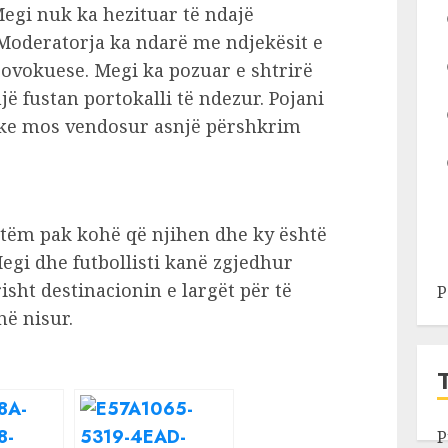
Megi nuk ka hezituar të ndajë
oderatorja ka ndarë me ndjekësit e
provokuese. Megi ka pozuar e shtrirë
ë fustan portokalli të ndezur. Pojani
 duke mos vendosur asnjë përshkrim
etëm pak kohë që njihen dhe ky është
 Megi dhe futbollisti kanë zgjedhur
risht destinacionin e largët për të
P
në nisur.
P