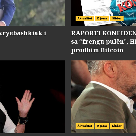
Aktualitet
E jona
Slider
kryebashkiak i
RAPORTI KONFIDENC
sa “frengu pulën”, H
prodhim Bitcoin
Aktualitet
E jona
Slider