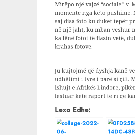
Mirëpo një vajzë “sociale” si 
momente nga këto pushime. M
saj disa foto ku duket tepër 
në një jaht, ku mban veshur nj
ka lënë fotot të flasin vetë,
krahas fotove.
Ju kujtojmë që dyshja kanë v
udhëtimi i tyre i parë si çift.
ishujt e Afrikës Lindore, pikë
festuar këtë raport të ri që ka
Lexo Edhe: