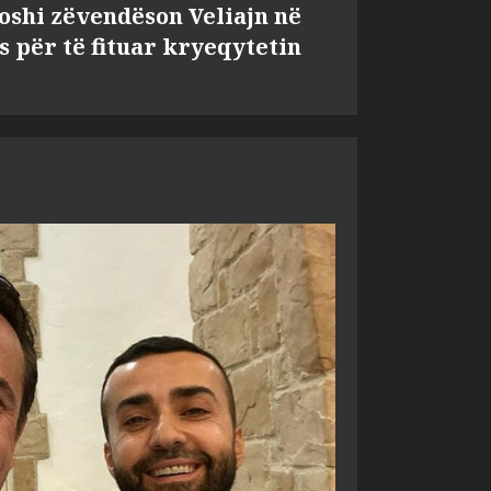
shi zëvendëson Veliajn në
s për të fituar kryeqytetin