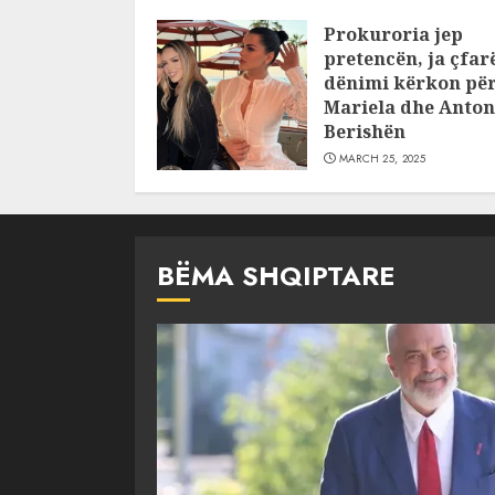
pajustifikuar
Prokuroria jep
JULY 24, 2025
pretencën, ja çfar
dënimi kërkon pë
Mariela dhe Anton
Berishën
MARCH 25, 2025
BËMA SHQIPTARE