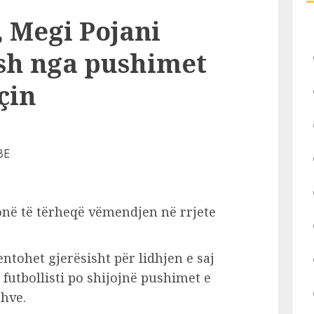
, Megi Pojani
sh nga pushimet
çin
onë të tërheqë vëmendjen në rrjete
tohet gjerësisht për lidhjen e saj
futbollisti po shijojnë pushimet e
thve.