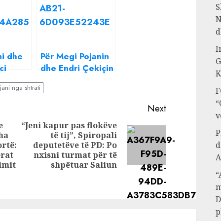
S
N
d
I
ni dhe
Për Megi Pojanin
G
ci
dhe Endri Çekiçin
K
rish
dashuria nuk njeh
ani nga shtrati
F
 detaji
moshë, ja sa vite
më e madhe se
“
Next
futbollisti është
v
e
“Jeni kapur pas flokëve
aktorja
P
sha
të tij”, Spiropali
Next
rtë:
deputetëve të PD: Po
d
Previous
post:
erat
nxisni turmat për të
A
post:
imit
shpëtuar Saliun
“
m
D
p