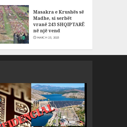
Masakra e Krushës së
Madhe, si serbët
vranë 243 SHQIPTARË
në një vend
MARCH 25, 2025